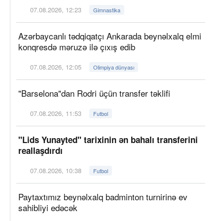
07.08.2026, 12:23
Gimnastika
Azərbaycanlı tədqiqatçı Ankarada beynəlxalq elmi
konqresdə məruzə ilə çıxış edib
07.08.2026, 12:05
Olimpiya dünyası
"Barselona"dan Rodri üçün transfer təklifi
07.08.2026, 11:53
Futbol
"Lids Yunayted" tarixinin ən bahalı transferini
reallaşdırdı
07.08.2026, 10:38
Futbol
Paytaxtımız beynəlxalq badminton turnirinə ev
sahibliyi edəcək