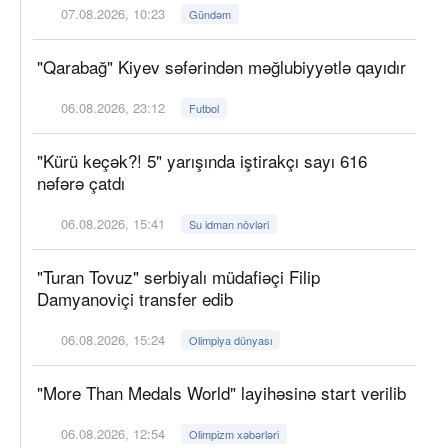
07.08.2026, 10:23
Gündəm
"Qarabağ" Kiyev səfərindən məğlubiyyətlə qayıdır
06.08.2026, 23:12
Futbol
"Kürü keçək?! 5" yarışında iştirakçı sayı 616
nəfərə çatdı
06.08.2026, 15:41
Su idman növləri
"Turan Tovuz" serbiyalı müdafiəçi Filip
Damyanoviçi transfer edib
06.08.2026, 15:24
Olimpiya dünyası
"More Than Medals World" layihəsinə start verilib
06.08.2026, 12:54
Olimpizm xəbərləri