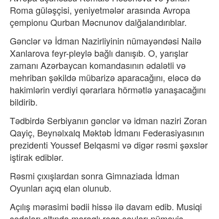
Roma güləşçisi, yeniyetmələr arasında Avropa
çempionu Qurban Məcnunov dalğalandırıblar.
Gənclər və İdman Nazirliyinin nümayəndəsi Nailə
Xanlarova feyr-pleylə bağlı danışıb. O, yarışlar
zamanı Azərbaycan komandasının ədalətli və
mehriban şəkildə mübarizə aparacağını, eləcə də
hakimlərin verdiyi qərarlara hörmətlə yanaşacağını
bildirib.
Tədbirdə Serbiyanın gənclər və idman naziri Zoran
Qayiç, Beynəlxalq Məktəb İdmanı Federasiyasının
prezidenti Youssef Belqasmi və digər rəsmi şəxslər
iştirak ediblər.
Rəsmi çıxışlardan sonra Gimnaziada İdman
Oyunları açıq elan olunub.
Açılış mərasimi bədii hissə ilə davam edib. Musiqi
sədaları altında maraqlı rəqs şouları nümayiş