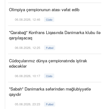
Olimpiya çempionunun atası vəfat edib
06.08.2026, 12:46
Cüdo
"Qarabağ" Konfrans Liqasında Danimarka klubu ilə
qarşılaşacaq
06.08.2026, 12:25
Futbol
Cüdoçularımız dünya çempionatında iştirak
edəcəklər
06.08.2026, 10:17
Cüdo
"Sabah" Danimarka səfərindən məğlubiyyətlə
qayıdır
05.08.2026, 23:23
Futbol