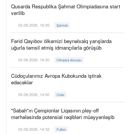
Qusarda Respublika Şahmat Olimpiadasına start
verilib
03.08.2026, 16:35
Şahmat
Fərid Qayıbov ölkəmizi beynəlxalq yarışlarda
uğurla təmsil etmiş idmançılarla görüşüb
03.08.2026, 16:30
Olimpiya dünyası
Cüdoçularımız Avropa Kubokunda iştirak
edəcəklər
03.08.2026, 14:50
Cüdo
"Sabah"ın Çempionlar Liqasının pley-off
mərhələsində potensial rəqibləri müəyyənləşib
03.08.2026, 14:32
Futbol