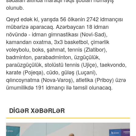
olunub.
Qeyd edək ki, yarışda 56 ölkənin 2742 idmançısı
mübarizə aparacaq. Azərbaycan 18 idman
növündə - idman gimnastikası (Novi-Sad),
kamandan oxatma, 3x3 basketbol, çimərlik
voleybolu, boks, şahmat, tennis (Zlatibor),
badminton, parabadminton, üzgüçülük,
paraüzgüçülük, stolüstü tennis (Ujiçe), taekvondo,
karate (Pojeqa), cüdo, güləş (Luçani),
qılıncoynatma (Nova-Varoş), atletika (Priboy) üzrə
ümumilikdə 191 idmançı ilə təmsil olunacaq.
DİGƏR XƏBƏRLƏR