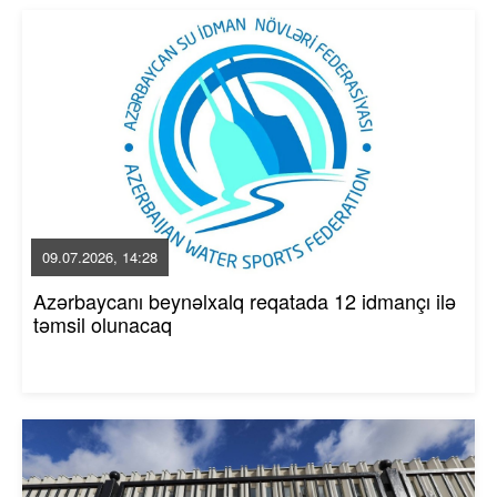
09.07.2026, 14:28
Azərbaycanı beynəlxalq reqatada 12 idmançı ilə
təmsil olunacaq