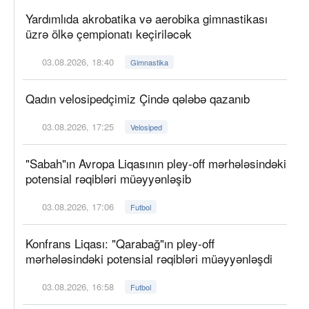
Yardımlıda akrobatika və aerobika gimnastikası
üzrə ölkə çempionatı keçiriləcək
03.08.2026, 18:40
Gimnastika
Qadın velosipedçimiz Çində qələbə qazanıb
03.08.2026, 17:25
Velosiped
"Sabah"ın Avropa Liqasının pley-off mərhələsindəki
potensial rəqibləri müəyyənləşib
03.08.2026, 17:06
Futbol
Konfrans Liqası: "Qarabağ"ın pley-off
mərhələsindəki potensial rəqibləri müəyyənləşdi
03.08.2026, 16:58
Futbol