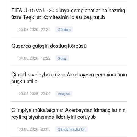
FIFA U-15 və U-20 dünya çempionatlarına hazırlıq
üzrə Təşkilat Komitəsinin iclası baş tutub
05.08.2026, 22:25
Gündəm
Qusarda güləşin dostluq körpüsü
04.08.2026, 12:22
Güləş
Çimərlik voleybolu üzrə Azərbaycan çempionatının
püşkü atılıb
03.08.2026, 22:00
Voleybol
Olimpiya mükafatçımız Azərbaycan idmançılarının
reytinq siyahısında liderliyini qoruyub
03.08.2026, 20:00
Olimpizm xəbərləri