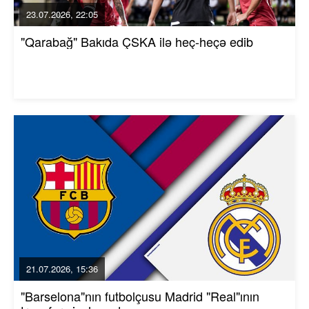
23.07.2026, 22:05
"Qarabağ" Bakıda ÇSKA ilə heç-heçə edib
21.07.2026, 15:36
"Barselona"nın futbolçusu Madrid "Real"ının