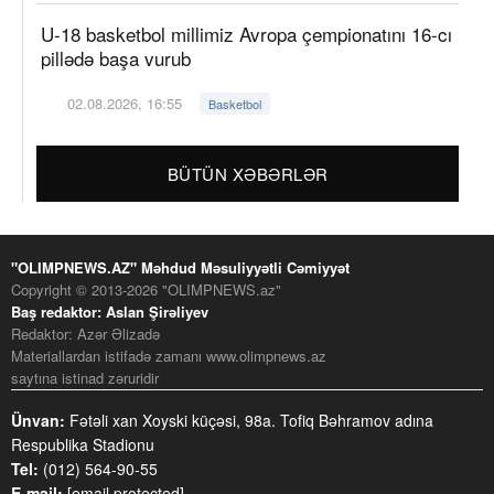
U-18 basketbol millimiz Avropa çempionatını 16-cı
pillədə başa vurub
02.08.2026, 16:55
Basketbol
BÜTÜN XƏBƏRLƏR
"OLIMPNEWS.AZ" Məhdud Məsuliyyətli Cəmiyyət
Copyright © 2013-2026 "OLIMPNEWS.az"
Baş redaktor: Aslan Şirəliyev
Redaktor: Azər Əlizadə
Materiallardan istifadə zamanı www.olimpnews.az
saytına istinad zəruridir
Ünvan:
Fətəli xan Xoyski küçəsi, 98a. Tofiq Bəhramov adına
Respublika Stadionu
Tel:
(012) 564-90-55
E-mail:
[email protected]