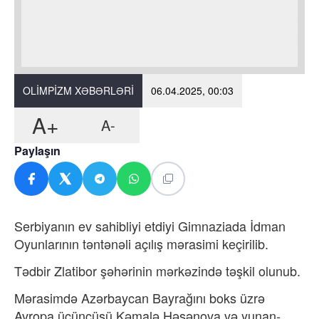
OLIMPIZM XƏBƏRLƏRI
06.04.2025, 00:03
A+
A-
Paylaşın
Serbiyanın ev sahibliyi etdiyi Gimnaziada İdman
Oyunlarının təntənəli açılış mərasimi keçirilib.
Tədbir Zlatibor şəhərinin mərkəzində təşkil olunub.
Mərasimdə Azərbaycan Bayrağını boks üzrə
Avropa üçüncüsü Kəmalə Həsənova və yunan-