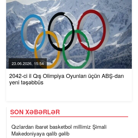
23.06.2026, 15:54
2042-ci il Qış Olimpiya Oyunları üçün ABŞ-dan
yeni təşəbbüs
SON XƏBƏRLƏR
Qızlardan ibarət basketbol millimiz Şimali
Makedoniyaya qalib gəlib