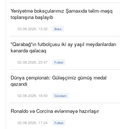
Yeniyetmə boksçularımız Şamaxıda təlim-məşq
toplanışına başlayıb
03.08.2026, 13:32
Boks
"Qarabağ"ın futbolçusu iki ay yaşıl meydanlardan
kənarda qalacaq
02.08.2026, 23:47
Futbol
Dünya çempionatı: Güləşçimiz gümüş medal
qazandı
02.08.2026, 18:50
Gündəm
Ronaldo və Corcina evlənməyə hazırlaşır
02.08.2026, 17:24
Futbol