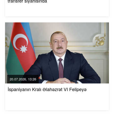
transfer siyahısında
20.07.2026, 13:26
İspaniyanın Kralı Əlahəzrət VI Felipeyə