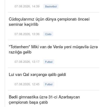
07.08.2026, 14:39
Basketbol
Cüdoçularımız üçün dünya çempionatı öncəsi
seminar keçirilib
07.08.2026, 13:36
Cüdo
"Tottenhem" Miki van de Venlə yeni müqavilə üzrə
razılığa gəlib
07.08.2026, 13:17
Futbol
Lui van Qal xərçəngə qalib gəldi
07.08.2026, 12:45
Futbol
Bədii gimnastika üzrə 31-ci Azərbaycan
çempionatı başa çatıb