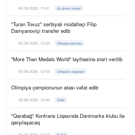
06.08.2026, 15:41
Su idman növləri
"Turan Tovuz" serbiyalı müdafiəçi Filip
Damyanoviçi transfer edib
06.08.2026, 15:24
Olimpiya dünyası
"More Than Medals World" layihəsinə start verilib
06.08.2026, 12:54
Olimpizm xəbərləri
Olimpiya çempionunun atası vəfat edib
06.08.2026, 12:46
Cüdo
"Qarabağ" Konfrans Liqasında Danimarka klubu ilə
qarşılaşacaq
06.08.2026, 12:25
Futbol