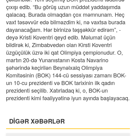
çıxışı edib. “Bu görüş uzun müddət yaddaşımda
qalacaq. Burada olmaqdan çox məmnunam. Heç
vaxt təsəvvür edə bilməzdim ki, nə vaxtsa burada
dayanacağam. Hər birinizə təşşəkkür edirəm”, -
deyə Kristi Koventri qeyd edib. Məlumat üçün
bildirək ki, Zimbabvedən olan Kirsti Koventri
üzgüçülük üzrə iki qat Olimpiya çempionudur. O,
martın 20-də Yunanıstanın Kosta Navarino
şəhərində keçirilən Beynəlxalq Olimpiya
Komitəsinin (BOK) 144-cü sessiyası zamanı BOK-
un 10-cu prezidenti və BOK tarixinin ilk qadın
prezidenti seçilib. Xatırladaq ki, o, BOK-un
prezidenti kimi fəaliyyətinə iyun ayında başlayacaq.
DİGƏR XƏBƏRLƏR