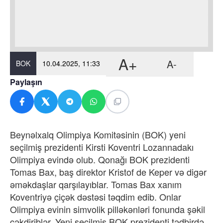
A+
A-
BOK
10.04.2025, 11:33
Paylaşın
Beynəlxalq Olimpiya Komitəsinin (BOK) yeni
seçilmiş prezidenti Kirsti Koventri Lozannadakı
Olimpiya evində olub. Qonağı BOK prezidenti
Tomas Bax, baş direktor Kristof de Keper və digər
əməkdaşlar qarşılayıblar. Tomas Bax xanım
Koventriyə çiçək dəstəsi təqdim edib. Onlar
Olimpiya evinin simvolik pilləkənləri fonunda şəkil
çəkdiriblər. Yeni seçilmiş BOK prezidenti tədbirdə