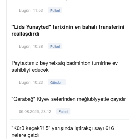
Bugün, 11:53
Futbol
"Lids Yunayted" tarixinin ən bahalı transferini
reallaşdırdı
Bugün, 10:38
Futbol
Paytaxtımız beynəlxalq badminton turnirinə ev
sahibliyi edəcək
Bugün, 10:23
Gündəm
"Qarabağ" Kiyev səfərindən məğlubiyyətlə qayıdır
06.08.2026, 23:12
Futbol
"Kürü keçək?! 5" yarışında iştirakçı sayı 616
nəfərə çatdı