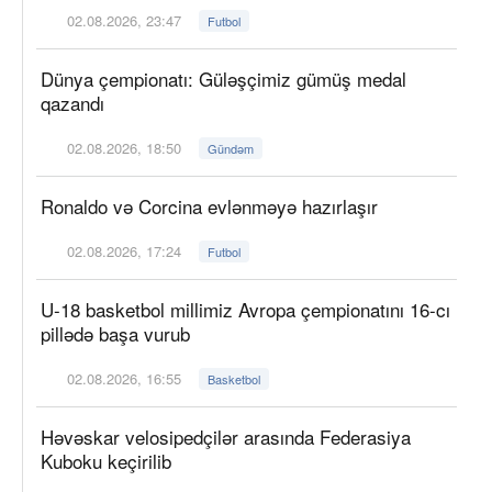
02.08.2026, 23:47
Futbol
Dünya çempionatı: Güləşçimiz gümüş medal
qazandı
02.08.2026, 18:50
Gündəm
Ronaldo və Corcina evlənməyə hazırlaşır
02.08.2026, 17:24
Futbol
U-18 basketbol millimiz Avropa çempionatını 16-cı
pillədə başa vurub
02.08.2026, 16:55
Basketbol
Həvəskar velosipedçilər arasında Federasiya
Kuboku keçirilib