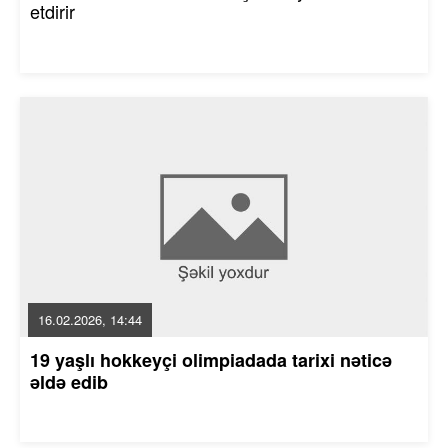
etdirir
16.02.2026, 14:44
19 yaşlı hokkeyçi olimpiadada tarixi nəticə
əldə edib