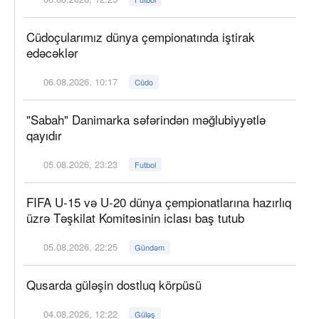
Cüdoçularımız dünya çempionatında iştirak
edəcəklər
06.08.2026, 10:17
Cüdo
"Sabah" Danimarka səfərindən məğlubiyyətlə
qayıdır
05.08.2026, 23:23
Futbol
FIFA U-15 və U-20 dünya çempionatlarına hazırlıq
üzrə Təşkilat Komitəsinin iclası baş tutub
05.08.2026, 22:25
Gündəm
Qusarda güləşin dostluq körpüsü
04.08.2026, 12:22
Güləş