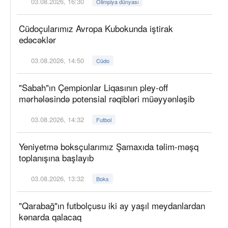
03.08.2026, 16:30
Olimpiya dünyası
Cüdoçularımız Avropa Kubokunda iştirak
edəcəklər
03.08.2026, 14:50
Cüdo
"Sabah"ın Çempionlar Liqasının pley-off
mərhələsində potensial rəqibləri müəyyənləşib
03.08.2026, 14:32
Futbol
Yeniyetmə boksçularımız Şamaxıda təlim-məşq
toplanışına başlayıb
03.08.2026, 13:32
Boks
"Qarabağ"ın futbolçusu iki ay yaşıl meydanlardan
kənarda qalacaq