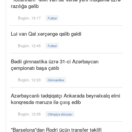
razılığa gəlib
Bugün, 13:17
Futbol
Lui van Qal xərçəngə qalib gəldi
Bugün, 12:45
Futbol
Bədii gimnastika üzrə 31-ci Azərbaycan
çempionatı başa çatıb
Bugün, 12:23
Gimnastika
Azərbaycanlı tədqiqatçı Ankarada beynəlxalq elmi
konqresdə məruzə ilə çıxış edib
Bugün, 12:05
Olimpiya dünyası
"Barselona"dan Rodri üçün transfer təklifi