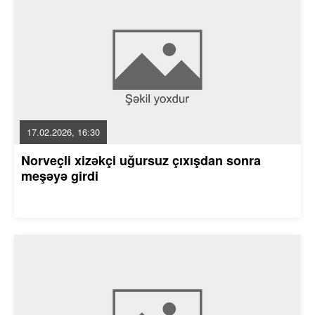
17.02.2026, 16:30
Norveçli xizəkçi uğursuz çıxışdan sonra
meşəyə girdi