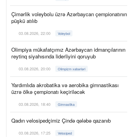
Çimərlik voleybolu üzrə Azərbaycan çempionatının
püşkü atılıb
03.08.2026, 22:00
Voleybol
Olimpiya mükafatçımız Azərbaycan idmançılarının
reytinq siyahısında liderliyini qoruyub
03.08.2026, 20:00
Olimpizm xəbərləri
Yardımlıda akrobatika və aerobika gimnastikası
üzrə ölkə çempionatı keçiriləcək
03.08.2026, 18:40
Gimnastika
Qadın velosipedçimiz Çində qələbə qazanıb
03.08.2026, 17:25
Velosiped