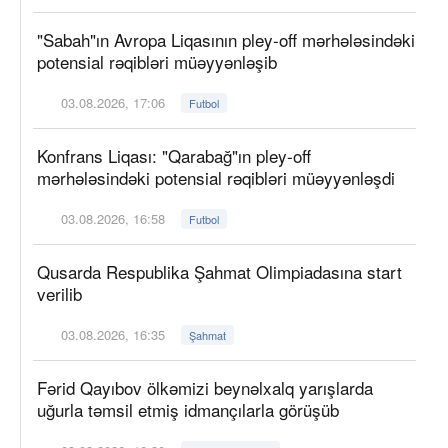
"Sabah"ın Avropa Liqasının pley-off mərhələsindəki
potensial rəqibləri müəyyənləşib
03.08.2026, 17:06
Futbol
Konfrans Liqası: "Qarabağ"ın pley-off
mərhələsindəki potensial rəqibləri müəyyənləşdi
03.08.2026, 16:58
Futbol
Qusarda Respublika Şahmat Olimpiadasına start
verilib
03.08.2026, 16:35
Şahmat
Fərid Qayıbov ölkəmizi beynəlxalq yarışlarda
uğurla təmsil etmiş idmançılarla görüşüb