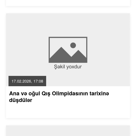
17.02.2026, 17:08
Ana və oğul Qış Olimpidasının tarixinə
düşdülər