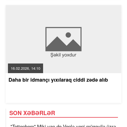
16.02.2026, 14:10
Daha bir idmançı yıxılaraq ciddi zədə alıb
SON XƏBƏRLƏR
"Tottenhem" Miki van de Venlə yeni müqavilə üzrə