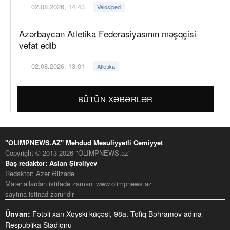
02.08.2026, 14:43
Velosiped
Azərbaycan Atletika Federasiyasının məşqçisi
vəfat edib
02.08.2026, 13:01
Atletika
BÜTÜN XƏBƏRLƏR
"OLIMPNEWS.AZ" Məhdud Məsuliyyətli Cəmiyyət
Copyright © 2013-2026 "OLIMPNEWS.az"
Baş redaktor: Aslan Şirəliyev
Redaktor: Azər Əlizadə
Materiallardan istifadə zamanı www.olimpnews.az
saytına istinad zəruridir
Ünvan:
Fətəli xan Xoyski küçəsi, 98a. Tofiq Bəhramov adına
Respublika Stadionu