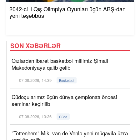
2042-ci il Qış Olimpiya Oyunları üçün ABŞ-dan
yeni təşəbbüs
SON XƏBƏRLƏR
Qızlardan ibarət basketbol millimiz Şimali
Makedoniyaya qalib gəlib
07.08.2026, 14:39
Basketbol
Cüdoçularımız üçün dünya çempionatı öncəsi
seminar keçirilib
07.08.2026, 13:36
Cüdo
"Tottenhem" Miki van de Venlə yeni müqavilə üzrə
razılığa gəlib