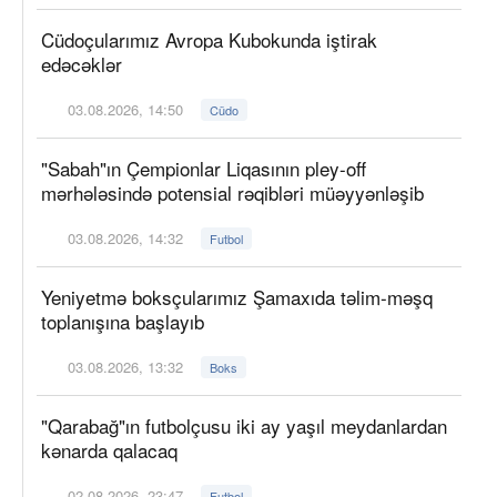
Cüdoçularımız Avropa Kubokunda iştirak
edəcəklər
03.08.2026, 14:50
Cüdo
"Sabah"ın Çempionlar Liqasının pley-off
mərhələsində potensial rəqibləri müəyyənləşib
03.08.2026, 14:32
Futbol
Yeniyetmə boksçularımız Şamaxıda təlim-məşq
toplanışına başlayıb
03.08.2026, 13:32
Boks
"Qarabağ"ın futbolçusu iki ay yaşıl meydanlardan
kənarda qalacaq
02.08.2026, 23:47
Futbol