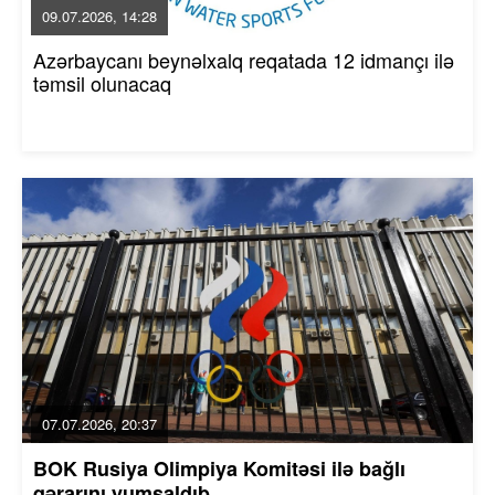
09.07.2026, 14:28
Azərbaycanı beynəlxalq reqatada 12 idmançı ilə
təmsil olunacaq
07.07.2026, 20:37
BOK Rusiya Olimpiya Komitəsi ilə bağlı
qərarını yumşaldıb