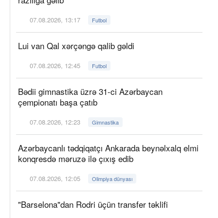
07.08.2026, 13:17
Futbol
Lui van Qal xərçəngə qalib gəldi
07.08.2026, 12:45
Futbol
Bədii gimnastika üzrə 31-ci Azərbaycan
çempionatı başa çatıb
07.08.2026, 12:23
Gimnastika
Azərbaycanlı tədqiqatçı Ankarada beynəlxalq elmi
konqresdə məruzə ilə çıxış edib
07.08.2026, 12:05
Olimpiya dünyası
"Barselona"dan Rodri üçün transfer təklifi