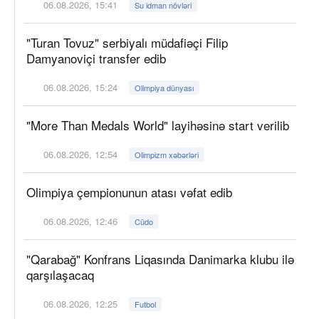
06.08.2026, 15:41
Su idman növləri
"Turan Tovuz" serbiyalı müdafiəçi Filip
Damyanoviçi transfer edib
06.08.2026, 15:24
Olimpiya dünyası
"More Than Medals World" layihəsinə start verilib
06.08.2026, 12:54
Olimpizm xəbərləri
Olimpiya çempionunun atası vəfat edib
06.08.2026, 12:46
Cüdo
"Qarabağ" Konfrans Liqasında Danimarka klubu ilə
qarşılaşacaq
06.08.2026, 12:25
Futbol