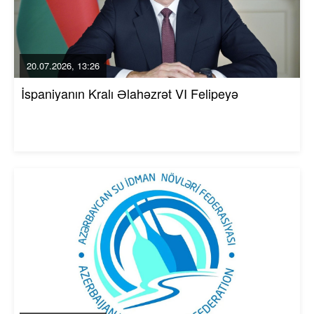
20.07.2026, 13:26
İspaniyanın Kralı Əlahəzrət VI Felipeyə