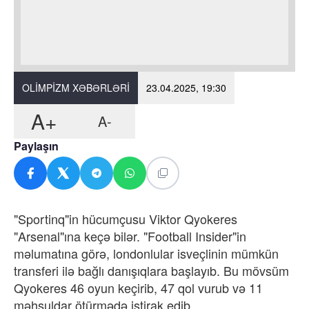
OLIMPIZM XƏBƏRLƏRI
23.04.2025, 19:30
A+
A-
Paylaşın
"Sportinq"in hücumçusu Viktor Qyokeres
"Arsenal"ına keçə bilər. "Football Insider"in
məlumatına görə, londonlular isveçlinin mümkün
transferi ilə bağlı danışıqlara başlayıb. Bu mövsüm
Qyokeres 46 oyun keçirib, 47 qol vurub və 11
məhsuldar ötürmədə iştirak edib.