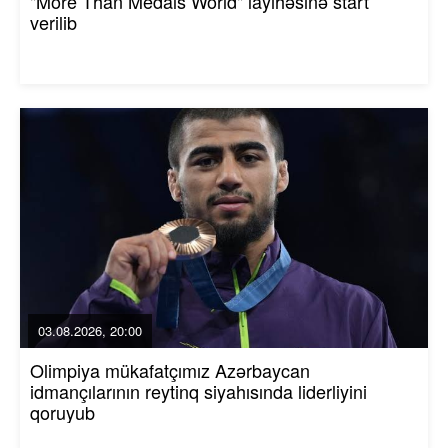
"More Than Medals World" layihəsinə start
verilib
03.08.2026, 20:00
Olimpiya mükafatçımız Azərbaycan
idmançılarının reytinq siyahısında liderliyini
qoruyub