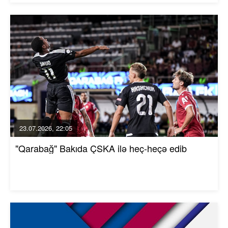
23.07.2026, 22:05
"Qarabağ" Bakıda ÇSKA ilə heç-heçə edib