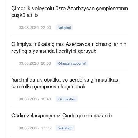
Çimərlik voleybolu üzrə Azərbaycan çempionatının
püşkü atılıb
03.08.2026, 22:00
Voleybol
Olimpiya mükafatçımız Azərbaycan idmançılarının
reytinq siyahısında liderliyini qoruyub
03.08.2026, 20:00
Olimpizm xəbərləri
Yardımlıda akrobatika və aerobika gimnastikası
üzrə ölkə çempionatı keçiriləcək
03.08.2026, 18:40
Gimnastika
Qadın velosipedçimiz Çində qələbə qazanıb
03.08.2026, 17:25
Velosiped