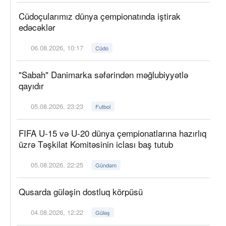
Cüdoçularımız dünya çempionatında iştirak
edəcəklər
06.08.2026, 10:17
Cüdo
"Sabah" Danimarka səfərindən məğlubiyyətlə
qayıdır
05.08.2026, 23:23
Futbol
FIFA U-15 və U-20 dünya çempionatlarına hazırlıq
üzrə Təşkilat Komitəsinin iclası baş tutub
05.08.2026, 22:25
Gündəm
Qusarda güləşin dostluq körpüsü
04.08.2026, 12:22
Güləş