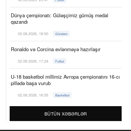
Dünya çempionatı: Güləşçimiz gümüş medal
qazandı
02.08.2026, 18:50
Gündəm
Ronaldo və Corcina evlənməyə hazırlaşır
02.08.2026, 17:24
Futbol
U-18 basketbol millimiz Avropa çempionatını 16-cı
pillədə başa vurub
02.08.2026, 16:55
Basketbol
BÜTÜN XƏBƏRLƏR