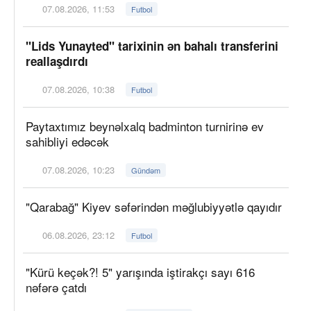
07.08.2026, 11:53
Futbol
"Lids Yunayted" tarixinin ən bahalı transferini
reallaşdırdı
07.08.2026, 10:38
Futbol
Paytaxtımız beynəlxalq badminton turnirinə ev
sahibliyi edəcək
07.08.2026, 10:23
Gündəm
"Qarabağ" Kiyev səfərindən məğlubiyyətlə qayıdır
06.08.2026, 23:12
Futbol
"Kürü keçək?! 5" yarışında iştirakçı sayı 616
nəfərə çatdı