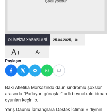
OLIMPIZM XƏBƏRLƏRI
25.04.2025, 10:11
A+
A-
Paylaşın
Bakı Atletika Mərkəzində daun sindromlu şəxslər
arasında “Parlayan günəşlər” adlı beynəlxalq idman
oyunları keçirilib.
Yarış Daunlu İdmançılara Dəstək İctimai Birliyinin