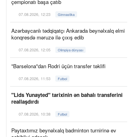
çempionatı başa çatıb
07.08.2026, 12:23
Gimnastika
Azərbaycanlı tədqiqatçı Ankarada beynəlxalq elmi
konqresdə məruzə ilə çıxış edib
07.08.2026, 12:05
Olimpiya dünyası
"Barselona"dan Rodri üçün transfer təklifi
07.08.2026, 11:53
Futbol
"Lids Yunayted" tarixinin ən bahalı transferini
reallaşdırdı
07.08.2026, 10:38
Futbol
Paytaxtımız beynəlxalq badminton turnirinə ev
sahibliyi edəcək