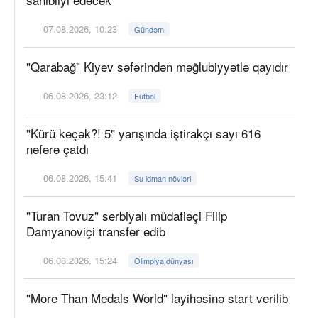
07.08.2026, 10:23
Gündəm
"Qarabağ" Kiyev səfərindən məğlubiyyətlə qayıdır
06.08.2026, 23:12
Futbol
"Kürü keçək?! 5" yarışında iştirakçı sayı 616
nəfərə çatdı
06.08.2026, 15:41
Su idman növləri
"Turan Tovuz" serbiyalı müdafiəçi Filip
Damyanoviçi transfer edib
06.08.2026, 15:24
Olimpiya dünyası
"More Than Medals World" layihəsinə start verilib