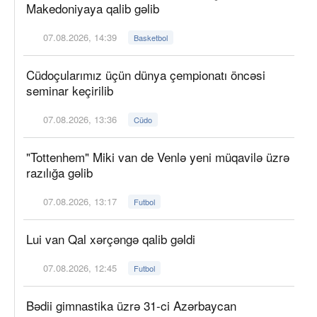
Makedoniyaya qalib gəlib
07.08.2026, 14:39
Basketbol
Cüdoçularımız üçün dünya çempionatı öncəsi
seminar keçirilib
07.08.2026, 13:36
Cüdo
"Tottenhem" Miki van de Venlə yeni müqavilə üzrə
razılığa gəlib
07.08.2026, 13:17
Futbol
Lui van Qal xərçəngə qalib gəldi
07.08.2026, 12:45
Futbol
Bədii gimnastika üzrə 31-ci Azərbaycan