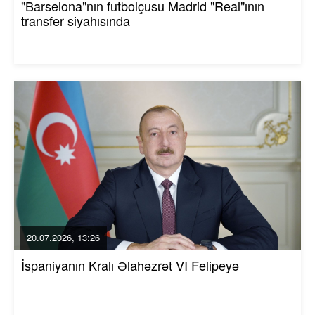
"Barselona"nın futbolçusu Madrid "Real"ının
transfer siyahısında
20.07.2026, 13:26
İspaniyanın Kralı Əlahəzrət VI Felipeyə