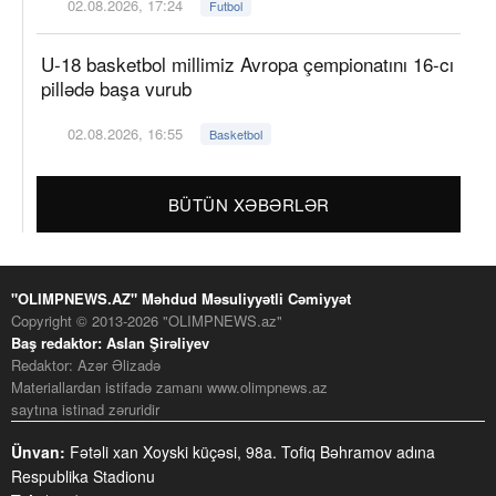
02.08.2026, 17:24
Futbol
U-18 basketbol millimiz Avropa çempionatını 16-cı
pillədə başa vurub
02.08.2026, 16:55
Basketbol
BÜTÜN XƏBƏRLƏR
"OLIMPNEWS.AZ" Məhdud Məsuliyyətli Cəmiyyət
Copyright © 2013-2026 "OLIMPNEWS.az"
Baş redaktor: Aslan Şirəliyev
Redaktor: Azər Əlizadə
Materiallardan istifadə zamanı www.olimpnews.az
saytına istinad zəruridir
Ünvan:
Fətəli xan Xoyski küçəsi, 98a. Tofiq Bəhramov adına
Respublika Stadionu