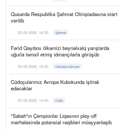
Qusarda Respublika Şahmat Olimpiadasına start
verilib
03.08.2026, 16:35
Şahmat
Fərid Qayıbov ölkəmizi beynəlxalq yarışlarda
uğurla təmsil etmiş idmançılarla görüşüb
03.08.2026, 16:30
Olimpiya dünyası
Cüdoçularımız Avropa Kubokunda iştirak
edəcəklər
03.08.2026, 14:50
Cüdo
"Sabah"ın Çempionlar Liqasının pley-off
mərhələsində potensial rəqibləri müəyyənləşib