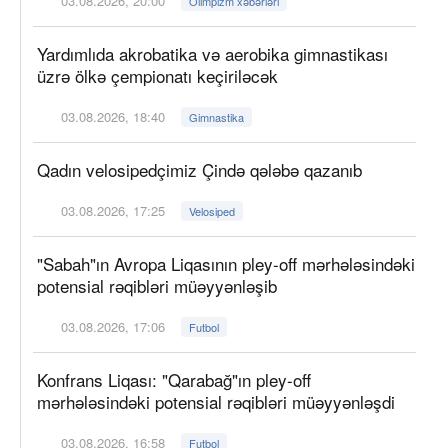
03.08.2026, 20:00
Olimpizm xəbərləri
Yardımlıda akrobatika və aerobika gimnastikası
üzrə ölkə çempionatı keçiriləcək
03.08.2026, 18:40
Gimnastika
Qadın velosipedçimiz Çində qələbə qazanıb
03.08.2026, 17:25
Velosiped
"Sabah"ın Avropa Liqasının pley-off mərhələsindəki
potensial rəqibləri müəyyənləşib
03.08.2026, 17:06
Futbol
Konfrans Liqası: "Qarabağ"ın pley-off
mərhələsindəki potensial rəqibləri müəyyənləşdi
03.08.2026, 16:58
Futbol