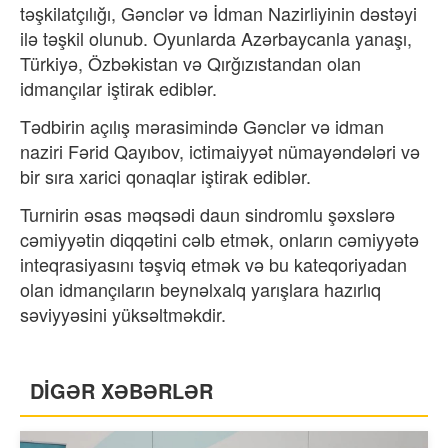
təşkilatçılığı, Gənclər və İdman Nazirliyinin dəstəyi
ilə təşkil olunub. Oyunlarda Azərbaycanla yanaşı,
Türkiyə, Özbəkistan və Qırğızıstandan olan
idmançılar iştirak ediblər.
Tədbirin açılış mərasimində Gənclər və idman
naziri Fərid Qayıbov, ictimaiyyət nümayəndələri və
bir sıra xarici qonaqlar iştirak ediblər.
Turnirin əsas məqsədi daun sindromlu şəxslərə
cəmiyyətin diqqətini cəlb etmək, onların cəmiyyətə
inteqrasiyasını təşviq etmək və bu kateqoriyadan
olan idmançıların beynəlxalq yarışlara hazırlıq
səviyyəsini yüksəltməkdir.
DİGƏR XƏBƏRLƏR