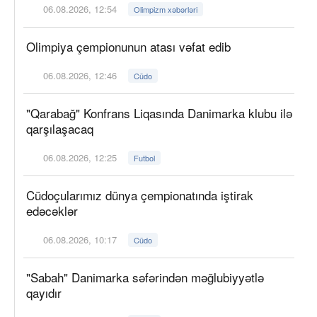
06.08.2026, 12:54
Olimpizm xəbərləri
Olimpiya çempionunun atası vəfat edib
06.08.2026, 12:46
Cüdo
"Qarabağ" Konfrans Liqasında Danimarka klubu ilə
qarşılaşacaq
06.08.2026, 12:25
Futbol
Cüdoçularımız dünya çempionatında iştirak
edəcəklər
06.08.2026, 10:17
Cüdo
"Sabah" Danimarka səfərindən məğlubiyyətlə
qayıdır