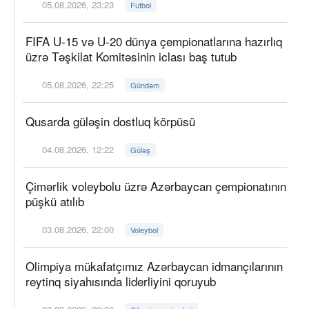
05.08.2026, 23:23
Futbol
FIFA U-15 və U-20 dünya çempionatlarına hazırlıq
üzrə Təşkilat Komitəsinin iclası baş tutub
05.08.2026, 22:25
Gündəm
Qusarda güləşin dostluq körpüsü
04.08.2026, 12:22
Güləş
Çimərlik voleybolu üzrə Azərbaycan çempionatının
püşkü atılıb
03.08.2026, 22:00
Voleybol
Olimpiya mükafatçımız Azərbaycan idmançılarının
reytinq siyahısında liderliyini qoruyub