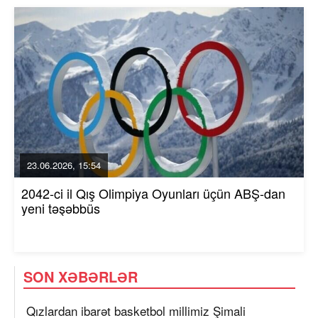
23.06.2026, 15:54
2042-ci il Qış Olimpiya Oyunları üçün ABŞ-dan
yeni təşəbbüs
SON XƏBƏRLƏR
Qızlardan ibarət basketbol millimiz Şimali