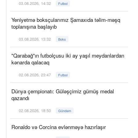
03.08.2026, 14:32
Futbol
Yeniyetmə boksçularımız Şamaxıda təlim-məşq
toplanışına başlayıb
03.08.2026, 13:32
Boks
"Qarabağ"ın futbolçusu iki ay yaşıl meydanlardan
kənarda qalacaq
02.08.2026, 23:47
Futbol
Dünya çempionatı: Güləşçimiz gümüş medal
qazandı
02.08.2026, 18:50
Gündəm
Ronaldo və Corcina evlənməyə hazırlaşır