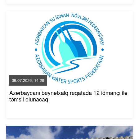
09.07.2026, 14:28
Azərbaycanı beynəlxalq reqatada 12 idmançı ilə
təmsil olunacaq