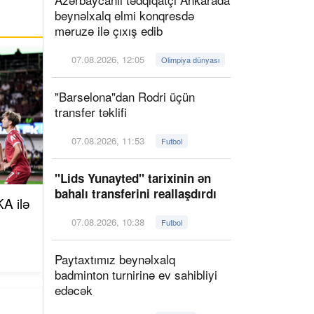
beynəlxalq elmi konqresdə
məruzə ilə çıxış edib
07.08.2026, 12:05
Olimpiya dünyası
"Barselona"dan Rodri üçün
transfer təklifi
07.08.2026, 11:53
Futbol
"Lids Yunayted" tarixinin ən
bahalı transferini reallaşdırdı
A ilə
07.08.2026, 10:38
Futbol
Paytaxtımız beynəlxalq
badminton turnirinə ev sahibliyi
edəcək