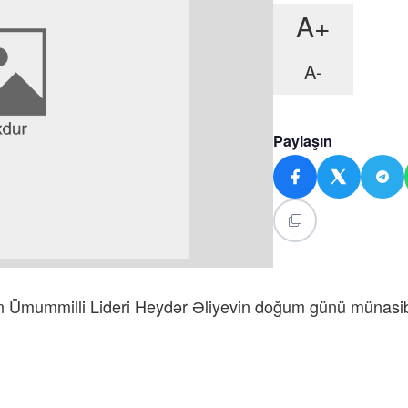
A+
A-
Paylaşın
n Ümummilli Lideri Heydər Əliyevin doğum günü münasibə