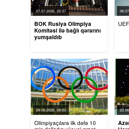
07.07.2026, 20:37
06.07
UEF
BOK Rusiya Olimpiya
Komitəsi ilə bağlı qərarını
yumşaldıb
29.06.2026, 09:53
23.06
Olimpiyaçılara ilk dəfə 10
Azə
min dollarlıq xüsusi qrant