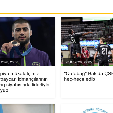
.2026, 20:00
23.07.2026, 22:05
piya mükafatçımız
"Qarabağ" Bakıda ÇSK
baycan idmançılarının
heç-heçə edib
inq siyahısında liderliyini
uyub