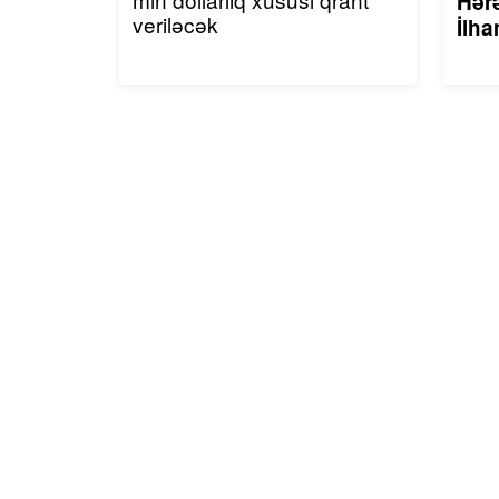
Hərə
veriləcək
İlha