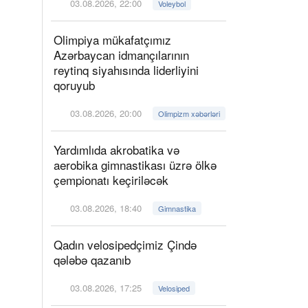
03.08.2026, 22:00
Voleybol
Olimpiya mükafatçımız
Azərbaycan idmançılarının
reytinq siyahısında liderliyini
qoruyub
03.08.2026, 20:00
Olimpizm xəbərləri
Yardımlıda akrobatika və
aerobika gimnastikası üzrə ölkə
çempionatı keçiriləcək
03.08.2026, 18:40
Gimnastika
Qadın velosipedçimiz Çində
qələbə qazanıb
03.08.2026, 17:25
Velosiped