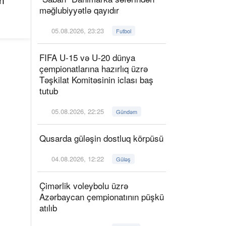
məğlubiyyətlə qayıdır
05.08.2026, 23:23
Futbol
FIFA U-15 və U-20 dünya
çempionatlarına hazırlıq üzrə
Təşkilat Komitəsinin iclası baş
tutub
05.08.2026, 22:25
Gündəm
Qusarda güləşin dostluq körpüsü
04.08.2026, 12:22
Güləş
Çimərlik voleybolu üzrə
Azərbaycan çempionatının püşkü
atılıb