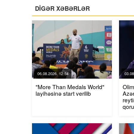
DİGƏR XƏBƏRLƏR
06.08.2026, 12:54
03.08
"More Than Medals World"
Olim
layihəsinə start verilib
Azər
reyt
qor