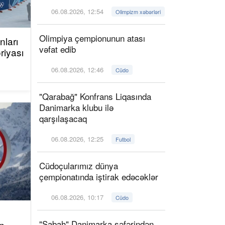
06.08.2026, 12:54
Olimpizm xəbərləri
Olimpiya çempionunun atası
ları
vəfat edib
riyası
06.08.2026, 12:46
Cüdo
"Qarabağ" Konfrans Liqasında
Danimarka klubu ilə
qarşılaşacaq
06.08.2026, 12:25
Futbol
Cüdoçularımız dünya
çempionatında iştirak edəcəklər
06.08.2026, 10:17
Cüdo
"Sabah" Danimarka səfərindən
n