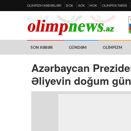
OLIMPIZM XƏBƏRLƏRI
BOK
AOK
MOK
OLIMPIYA TARIXI
SON XƏBƏR
GÜNDƏM
OLIMPIZM
Azərbaycan Prezide
Əliyevin doğum gün