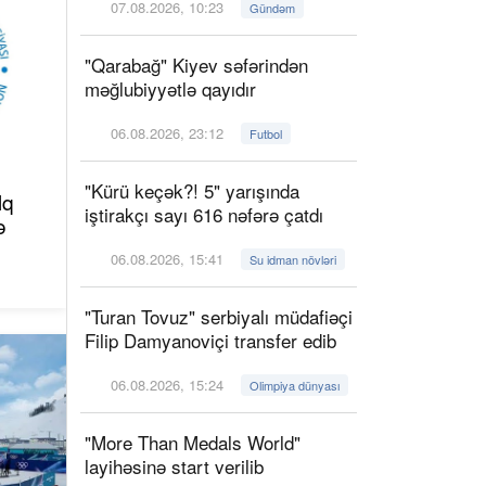
07.08.2026, 10:23
Gündəm
"Qarabağ" Kiyev səfərindən
məğlubiyyətlə qayıdır
06.08.2026, 23:12
Futbol
"Kürü keçək?! 5" yarışında
lq
iştirakçı sayı 616 nəfərə çatdı
ə
06.08.2026, 15:41
Su idman növləri
"Turan Tovuz" serbiyalı müdafiəçi
Filip Damyanoviçi transfer edib
06.08.2026, 15:24
Olimpiya dünyası
"More Than Medals World"
layihəsinə start verilib