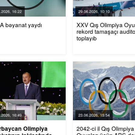
.2026, 16:22
29.06.2026, 10:10
A bəyanat yaydı
XXV Qış Olimpiya Oyun
rekord tamaşaçı audito
toplayıb
.2026, 16:49
23.06.2026, 15:54
2042-ci il Qış Olimpiya
rbaycan Olimpiya
Oyunları üçün ABŞ-da