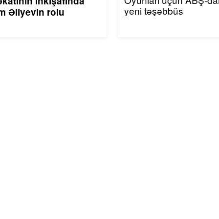
katının inkişafında
yeni təşəbbüs
m Əliyevin rolu