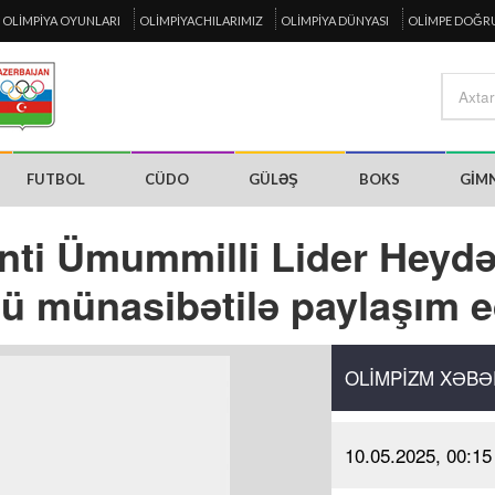
OLIMPIYA OYUNLARI
OLIMPIYACHILARIMIZ
OLIMPIYA DÜNYASI
OLIMPE DOĞR
FUTBOL
CÜDO
GÜLƏŞ
BOKS
GIM
nti Ümummilli Lider Heydə
ü münasibətilə paylaşım e
OLIMPIZM XƏBƏ
10.05.2025, 00:15