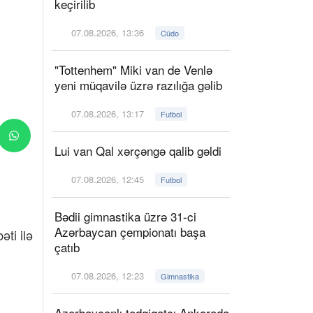
keçirilib
07.08.2026, 13:36
Cüdo
"Tottenhem" Miki van de Venlə
yeni müqavilə üzrə razılığa gəlib
07.08.2026, 13:17
Futbol
Lui van Qal xərçəngə qalib gəldi
07.08.2026, 12:45
Futbol
Bədii gimnastika üzrə 31-ci
Azərbaycan çempionatı başa
ti ilə
çatıb
07.08.2026, 12:23
Gimnastika
Azərbaycanlı tədqiqatçı Ankarada