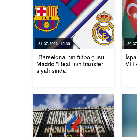
21.07.2026, 15:36
20.07
"Barselona"nın futbolçusu
İspa
Madrid "Real"ının transfer
VI F
siyahısında