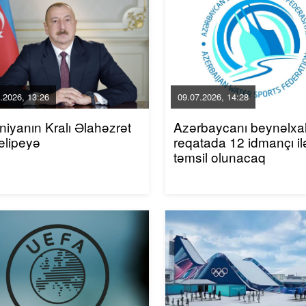
.2026, 13:26
09.07.2026, 14:28
niyanın Kralı Əlahəzrət
Azərbaycanı beynəlxa
elipeyə
reqatada 12 idmançı il
təmsil olunacaq