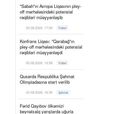
"Sabah"ın Avropa Liqasının pley-
off mərhələsindəki potensial
rəqibləri müəyyənləşib
03.08.2026, 17:06
Futbol
Konfrans Liqası: "Qarabağ"ın
pley-off mərhələsindəki potensial
rəqibləri müəyyənləşdi
03.08.2026, 16:58
Futbol
Qusarda Respublika Şahmat
Olimpiadasına start verilib
03.08.2026, 16:35
Şahmat
Fərid Qayıbov ölkəmizi
beynəlxalq yarışlarda uğurla