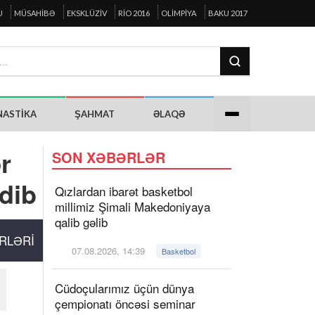
U
MÜSAHIBƏ
EKSKLÜZIV
RIO 2016
OLIMPIYA
BAKU 2017
NASTIKA
ŞAHMAT
ƏLAQƏ
r
SON XƏBƏRLƏR
dib
Qızlardan ibarət basketbol
millimiz Şimali Makedoniyaya
qalib gəlib
RLƏRI
07.08.2026, 14:39
Basketbol
Cüdoçularımız üçün dünya
çempionatı öncəsi seminar