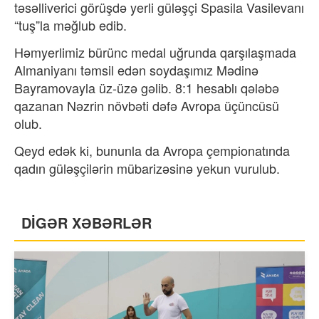
təsəlliverici görüşdə yerli güləşçi Spasila Vasilevanı
“tuş”la məğlub edib.
Həmyerlimiz bürünc medal uğrunda qarşılaşmada
Almaniyanı təmsil edən soydaşımız Mədinə
Bayramovayla üz-üzə gəlib. 8:1 hesablı qələbə
qazanan Nəzrin növbəti dəfə Avropa üçüncüsü
olub.
Qeyd edək ki, bununla da Avropa çempionatında
qadın güləşçilərin mübarizəsinə yekun vurulub.
DİGƏR XƏBƏRLƏR