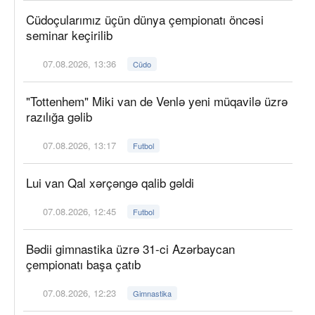
Cüdoçularımız üçün dünya çempionatı öncəsi
seminar keçirilib
07.08.2026, 13:36
Cüdo
"Tottenhem" Miki van de Venlə yeni müqavilə üzrə
razılığa gəlib
07.08.2026, 13:17
Futbol
Lui van Qal xərçəngə qalib gəldi
07.08.2026, 12:45
Futbol
Bədii gimnastika üzrə 31-ci Azərbaycan
çempionatı başa çatıb
07.08.2026, 12:23
Gimnastika