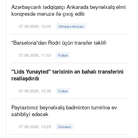
Azərbaycanlı tədqiqatçı Ankarada beynəlxalq elmi
konqresdə məruzə ilə çıxış edib
07.08.2026, 12:05
Olimpiya dünyası
"Barselona"dan Rodri üçün transfer təklifi
07.08.2026, 11:53
Futbol
"Lids Yunayted" tarixinin ən bahalı transferini
reallaşdırdı
07.08.2026, 10:38
Futbol
Paytaxtımız beynəlxalq badminton turnirinə ev
sahibliyi edəcək
07.08.2026, 10:23
Gündəm