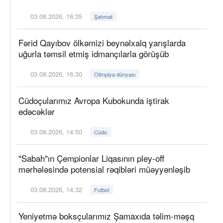
03.08.2026, 16:35
Şahmat
Fərid Qayıbov ölkəmizi beynəlxalq yarışlarda
uğurla təmsil etmiş idmançılarla görüşüb
03.08.2026, 16:30
Olimpiya dünyası
Cüdoçularımız Avropa Kubokunda iştirak
edəcəklər
03.08.2026, 14:50
Cüdo
"Sabah"ın Çempionlar Liqasının pley-off
mərhələsində potensial rəqibləri müəyyənləşib
03.08.2026, 14:32
Futbol
Yeniyetmə boksçularımız Şamaxıda təlim-məşq