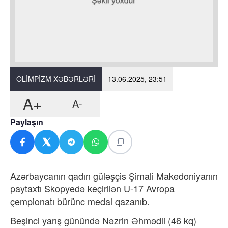
OLIMPIZM XƏBƏRLƏRI
13.06.2025, 23:51
A+
A-
Paylaşın
Azərbaycanın qadın güləşçis Şimali Makedoniyanın
paytaxtı Skopyedə keçirilən U-17 Avropa
çempionatı bürünc medal qazanıb.
Beşinci yarış günündə Nəzrin Əhmədli (46 kq)