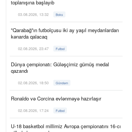
toplanışına başlayıb
03.08.2026, 13:32
Boks
"Qarabağ"ın futbolçusu iki ay yaşıl meydanlardan
kənarda qalacaq
02.08.2026, 23:47
Futbol
Dünya çempionatı: Güləşçimiz gümüş medal
qazandı
02.08.2026, 18:50
Gündəm
Ronaldo və Corcina evlənməyə hazırlaşır
02.08.2026, 17:24
Futbol
U-18 basketbol millimiz Avropa çempionatını 16-cı