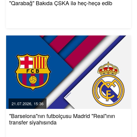
"Qarabağ" Bakıda ÇSKA ilə heç-heçə edib
21.07.2026, 15:36
"Barselona"nın futbolçusu Madrid "Real"ının
transfer siyahısında