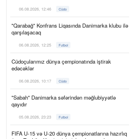
06.08.2026, 12:46
Cüdo
"Qarabağ" Konfrans Liqasında Danimarka klubu ilə
qarşılaşacaq
06.08.2026, 12:25
Futbol
Cüdoçularımız dünya çempionatında iştirak
edəcəklər
06.08.2026, 10:17
Cüdo
"Sabah" Danimarka səfərindən məğlubiyyətlə
qayıdır
05.08.2026, 23:23
Futbol
FIFA U-15 və U-20 dünya çempionatlarına hazırlıq