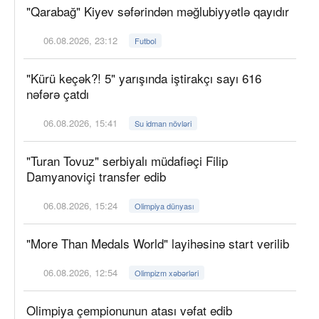
"Qarabağ" Kiyev səfərindən məğlubiyyətlə qayıdır
06.08.2026, 23:12
Futbol
"Kürü keçək?! 5" yarışında iştirakçı sayı 616
nəfərə çatdı
06.08.2026, 15:41
Su idman növləri
"Turan Tovuz" serbiyalı müdafiəçi Filip
Damyanoviçi transfer edib
06.08.2026, 15:24
Olimpiya dünyası
"More Than Medals World" layihəsinə start verilib
06.08.2026, 12:54
Olimpizm xəbərləri
Olimpiya çempionunun atası vəfat edib