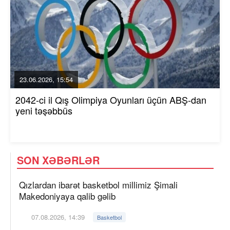
23.06.2026, 15:54
2042-ci il Qış Olimpiya Oyunları üçün ABŞ-dan
yeni təşəbbüs
SON XƏBƏRLƏR
Qızlardan ibarət basketbol millimiz Şimali
Makedoniyaya qalib gəlib
07.08.2026, 14:39
Basketbol