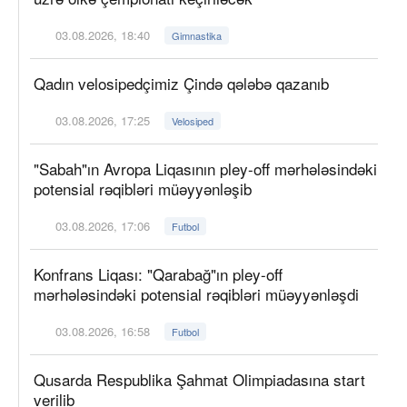
03.08.2026, 18:40
Gimnastika
Qadın velosipedçimiz Çində qələbə qazanıb
03.08.2026, 17:25
Velosiped
"Sabah"ın Avropa Liqasının pley-off mərhələsindəki
potensial rəqibləri müəyyənləşib
03.08.2026, 17:06
Futbol
Konfrans Liqası: "Qarabağ"ın pley-off
mərhələsindəki potensial rəqibləri müəyyənləşdi
03.08.2026, 16:58
Futbol
Qusarda Respublika Şahmat Olimpiadasına start
verilib