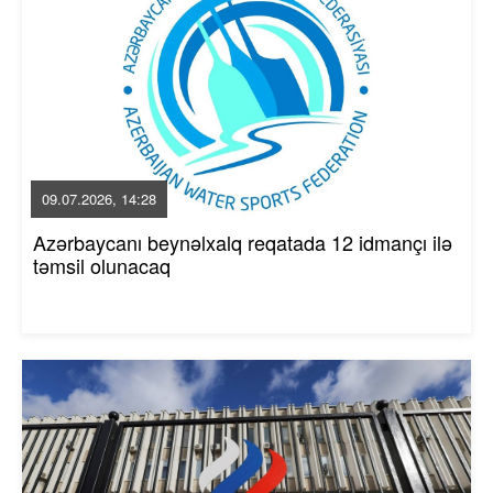
09.07.2026, 14:28
Azərbaycanı beynəlxalq reqatada 12 idmançı ilə
təmsil olunacaq