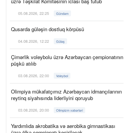
üzrə Təşkilat Komitəsinin iclası baş tutub
05.08.2026, 22:25
Gündəm
Qusarda güləşin dostluq körpüsü
04.08.2026, 12:22
Güləş
Çimərlik voleybolu üzrə Azərbaycan çempionatının
püşkü atılıb
03.08.2026, 22:00
Voleybol
Olimpiya mükafatçımız Azərbaycan idmançılarının
reytinq siyahısında liderliyini qoruyub
03.08.2026, 20:00
Olimpizm xəbərləri
Yardımlıda akrobatika və aerobika gimnastikası
üzrə ölkə çempionatı keçiriləcək