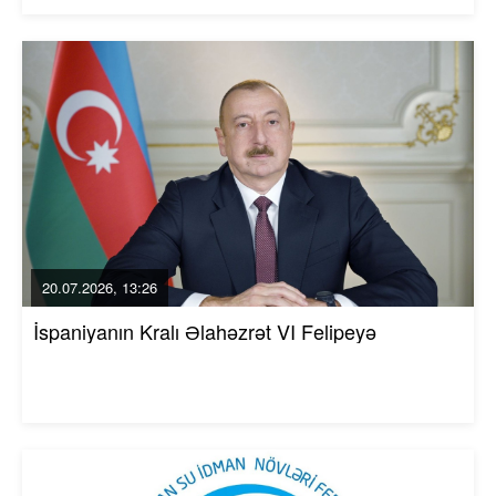
20.07.2026, 13:26
İspaniyanın Kralı Əlahəzrət VI Felipeyə