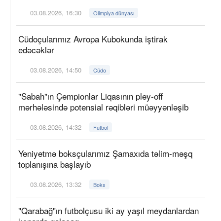
03.08.2026, 16:30
Olimpiya dünyası
Cüdoçularımız Avropa Kubokunda iştirak
edəcəklər
03.08.2026, 14:50
Cüdo
"Sabah"ın Çempionlar Liqasının pley-off
mərhələsində potensial rəqibləri müəyyənləşib
03.08.2026, 14:32
Futbol
Yeniyetmə boksçularımız Şamaxıda təlim-məşq
toplanışına başlayıb
03.08.2026, 13:32
Boks
"Qarabağ"ın futbolçusu iki ay yaşıl meydanlardan