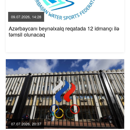
09.07.2026, 14:28
Azərbaycanı beynəlxalq reqatada 12 idmançı ilə
təmsil olunacaq
07.07.2026, 20:37