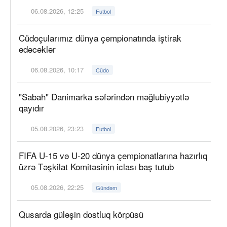
06.08.2026, 12:25
Futbol
Cüdoçularımız dünya çempionatında iştirak
edəcəklər
06.08.2026, 10:17
Cüdo
"Sabah" Danimarka səfərindən məğlubiyyətlə
qayıdır
05.08.2026, 23:23
Futbol
FIFA U-15 və U-20 dünya çempionatlarına hazırlıq
üzrə Təşkilat Komitəsinin iclası baş tutub
05.08.2026, 22:25
Gündəm
Qusarda güləşin dostluq körpüsü