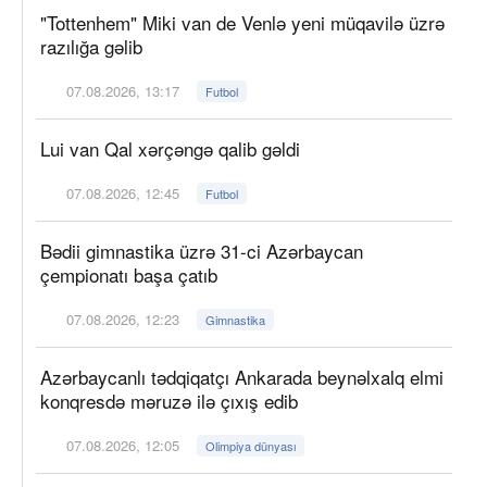
"Tottenhem" Miki van de Venlə yeni müqavilə üzrə
razılığa gəlib
07.08.2026, 13:17
Futbol
Lui van Qal xərçəngə qalib gəldi
07.08.2026, 12:45
Futbol
Bədii gimnastika üzrə 31-ci Azərbaycan
çempionatı başa çatıb
07.08.2026, 12:23
Gimnastika
Azərbaycanlı tədqiqatçı Ankarada beynəlxalq elmi
konqresdə məruzə ilə çıxış edib
07.08.2026, 12:05
Olimpiya dünyası