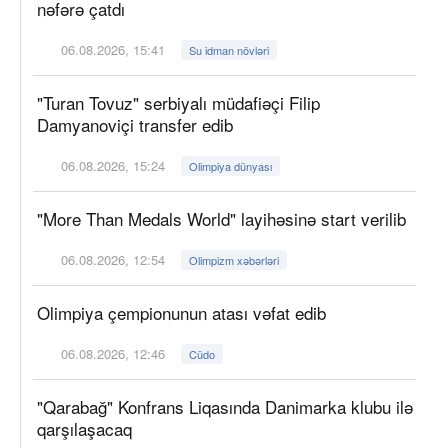
nəfərə çatdı
06.08.2026, 15:41
Su idman növləri
"Turan Tovuz" serbiyalı müdafiəçi Filip
Damyanoviçi transfer edib
06.08.2026, 15:24
Olimpiya dünyası
"More Than Medals World" layihəsinə start verilib
06.08.2026, 12:54
Olimpizm xəbərləri
Olimpiya çempionunun atası vəfat edib
06.08.2026, 12:46
Cüdo
"Qarabağ" Konfrans Liqasında Danimarka klubu ilə
qarşılaşacaq