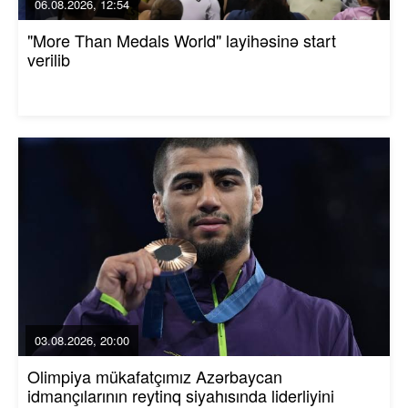
06.08.2026, 12:54
"More Than Medals World" layihəsinə start
verilib
03.08.2026, 20:00
Olimpiya mükafatçımız Azərbaycan
idmançılarının reytinq siyahısında liderliyini