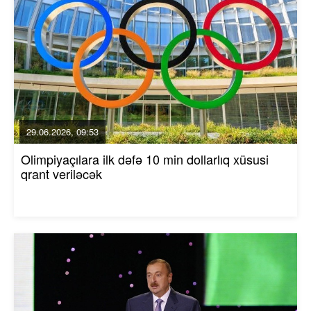
29.06.2026, 09:53
Olimpiyaçılara ilk dəfə 10 min dollarlıq xüsusi
qrant veriləcək