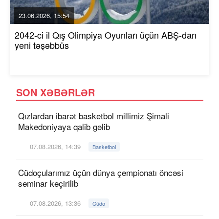
23.06.2026, 15:54
2042-ci il Qış Olimpiya Oyunları üçün ABŞ-dan
yeni təşəbbüs
SON XƏBƏRLƏR
Qızlardan ibarət basketbol millimiz Şimali
Makedoniyaya qalib gəlib
07.08.2026, 14:39
Basketbol
Cüdoçularımız üçün dünya çempionatı öncəsi
seminar keçirilib
07.08.2026, 13:36
Cüdo