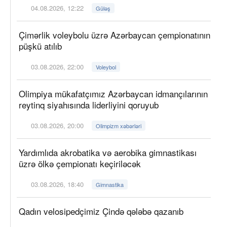
04.08.2026, 12:22
Güləş
Çimərlik voleybolu üzrə Azərbaycan çempionatının
püşkü atılıb
03.08.2026, 22:00
Voleybol
Olimpiya mükafatçımız Azərbaycan idmançılarının
reytinq siyahısında liderliyini qoruyub
03.08.2026, 20:00
Olimpizm xəbərləri
Yardımlıda akrobatika və aerobika gimnastikası
üzrə ölkə çempionatı keçiriləcək
03.08.2026, 18:40
Gimnastika
Qadın velosipedçimiz Çində qələbə qazanıb