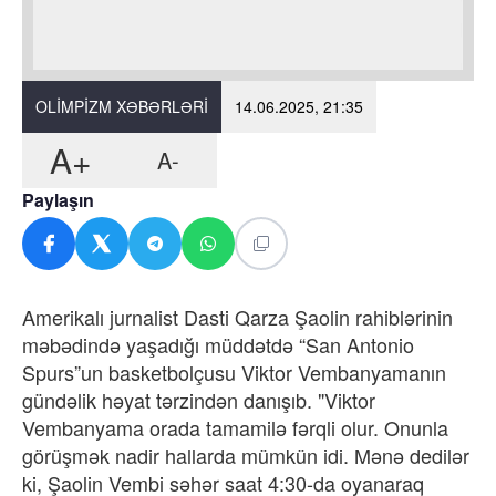
OLIMPIZM XƏBƏRLƏRI
14.06.2025, 21:35
A+
A-
Paylaşın
Amerikalı jurnalist Dasti Qarza Şaolin rahiblərinin
məbədində yaşadığı müddətdə “San Antonio
Spurs”un basketbolçusu Viktor Vembanyamanın
gündəlik həyat tərzindən danışıb. "Viktor
Vembanyama orada tamamilə fərqli olur. Onunla
görüşmək nadir hallarda mümkün idi. Mənə dedilər
ki, Şaolin Vembi səhər saat 4:30-da oyanaraq