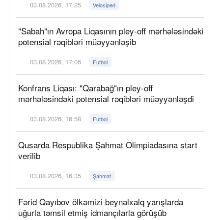
03.08.2026, 17:25
Velosiped
"Sabah"ın Avropa Liqasının pley-off mərhələsindəki
potensial rəqibləri müəyyənləşib
03.08.2026, 17:06
Futbol
Konfrans Liqası: "Qarabağ"ın pley-off
mərhələsindəki potensial rəqibləri müəyyənləşdi
03.08.2026, 16:58
Futbol
Qusarda Respublika Şahmat Olimpiadasına start
verilib
03.08.2026, 16:35
Şahmat
Fərid Qayıbov ölkəmizi beynəlxalq yarışlarda
uğurla təmsil etmiş idmançılarla görüşüb