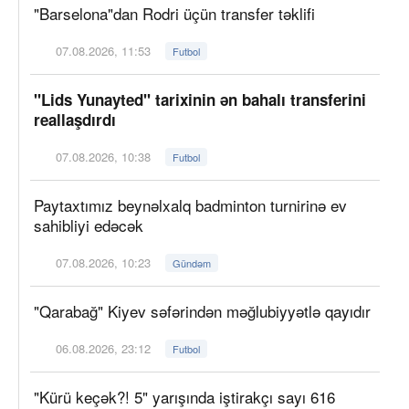
"Barselona"dan Rodri üçün transfer təklifi
07.08.2026, 11:53
Futbol
"Lids Yunayted" tarixinin ən bahalı transferini
reallaşdırdı
07.08.2026, 10:38
Futbol
Paytaxtımız beynəlxalq badminton turnirinə ev
sahibliyi edəcək
07.08.2026, 10:23
Gündəm
"Qarabağ" Kiyev səfərindən məğlubiyyətlə qayıdır
06.08.2026, 23:12
Futbol
"Kürü keçək?! 5" yarışında iştirakçı sayı 616