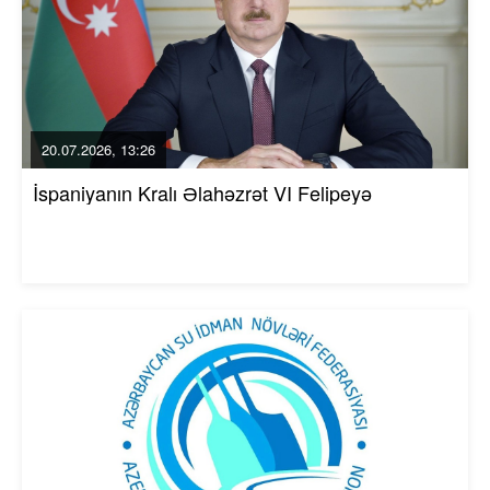
20.07.2026, 13:26
İspaniyanın Kralı Əlahəzrət VI Felipeyə