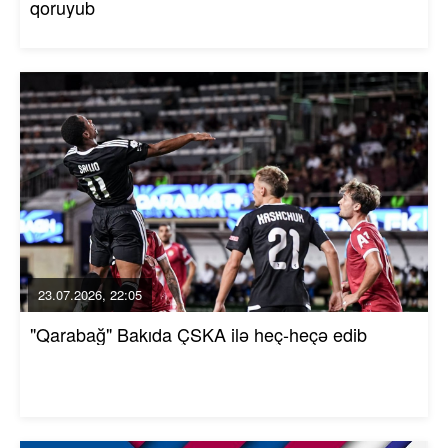
qoruyub
23.07.2026, 22:05
"Qarabağ" Bakıda ÇSKA ilə heç-heçə edib