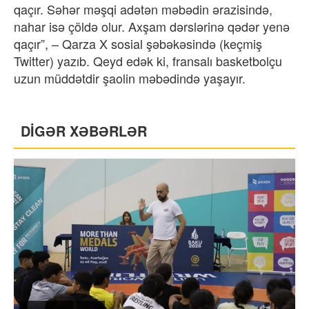
qaçır. Səhər məşqi adətən məbədin ərazisində,
nahar isə çöldə olur. Axşam dərslərinə qədər yenə
qaçır”, – Qarza X sosial şəbəkəsində (keçmiş
Twitter) yazıb. Qeyd edək ki, fransalı basketbolçu
uzun müddətdir şaolin məbədində yaşayır.
DİGƏR XƏBƏRLƏR