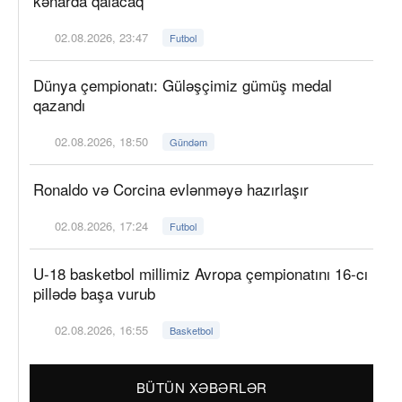
kənarda qalacaq
02.08.2026, 23:47
Futbol
Dünya çempionatı: Güləşçimiz gümüş medal
qazandı
02.08.2026, 18:50
Gündəm
Ronaldo və Corcina evlənməyə hazırlaşır
02.08.2026, 17:24
Futbol
U-18 basketbol millimiz Avropa çempionatını 16-cı
pillədə başa vurub
02.08.2026, 16:55
Basketbol
BÜTÜN XƏBƏRLƏR