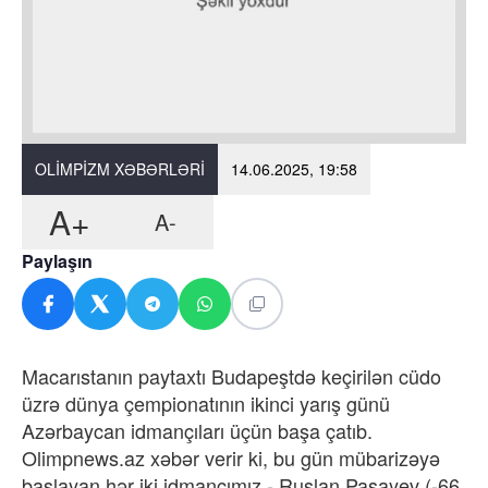
OLIMPIZM XƏBƏRLƏRI
14.06.2025, 19:58
A+
A-
Paylaşın
Macarıstanın paytaxtı Budapeştdə keçirilən cüdo
üzrə dünya çempionatının ikinci yarış günü
Azərbaycan idmançıları üçün başa çatıb.
Olimpnews.az xəbər verir ki, bu gün mübarizəyə
başlayan hər iki idmançımız - Ruslan Paşayev (-66