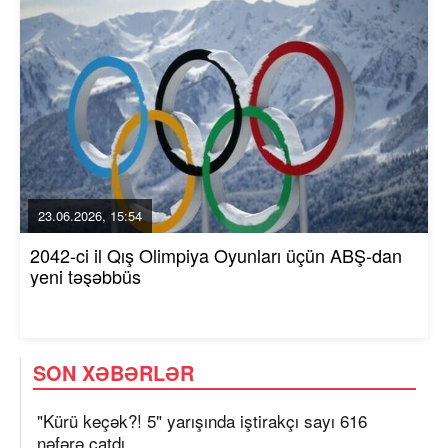
23.06.2026, 15:54
2042-ci il Qış Olimpiya Oyunları üçün ABŞ-dan
yeni təşəbbüs
SON XƏBƏRLƏR
"Kürü keçək?! 5" yarışında iştirakçı sayı 616
nəfərə çatdı