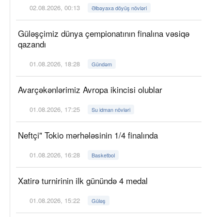
02.08.2026, 00:13
Əlbəyaxa döyüş növləri
Güləşçimiz dünya çempionatının finalına vəsiqə
qazandı
01.08.2026, 18:28
Gündəm
Avarçəkənlərimiz Avropa ikincisi olublar
01.08.2026, 17:25
Su idman növləri
Neftçi" Tokio mərhələsinin 1/4 finalında
01.08.2026, 16:28
Basketbol
Xatirə turnirinin ilk günündə 4 medal
01.08.2026, 15:22
Güləş