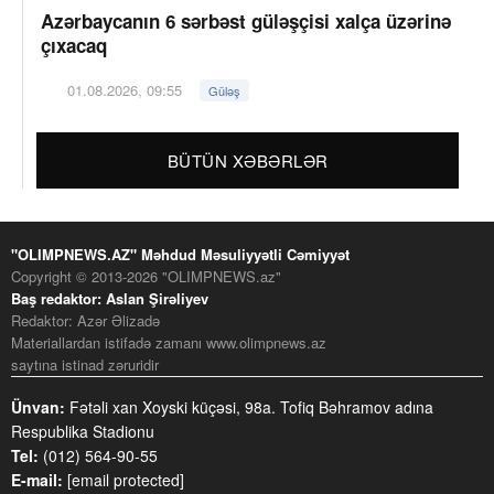
Azərbaycanın 6 sərbəst güləşçisi xalça üzərinə
çıxacaq
01.08.2026, 09:55
Güləş
BÜTÜN XƏBƏRLƏR
"OLIMPNEWS.AZ" Məhdud Məsuliyyətli Cəmiyyət
Copyright © 2013-2026 "OLIMPNEWS.az"
Baş redaktor: Aslan Şirəliyev
Redaktor: Azər Əlizadə
Materiallardan istifadə zamanı www.olimpnews.az
saytına istinad zəruridir
Ünvan:
Fətəli xan Xoyski küçəsi, 98a. Tofiq Bəhramov adına
Respublika Stadionu
Tel:
(012) 564-90-55
E-mail:
[email protected]