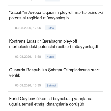
"Sabah"ın Avropa Liqasının pley-off mərhələsindəki
potensial rəqibləri müəyyənləşib
03.08.2026, 17:06
Futbol
Konfrans Liqası: "Qarabağ"ın pley-off
mərhələsindəki potensial rəqibləri müəyyənləşdi
03.08.2026, 16:58
Futbol
Qusarda Respublika Şahmat Olimpiadasına start
verilib
03.08.2026, 16:35
Şahmat
Fərid Qayıbov ölkəmizi beynəlxalq yarışlarda
uğurla təmsil etmiş idmançılarla görüşüb