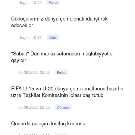
Bugün, 12:25
Futbol
Cüdoçularımız dünya çempionatında iştirak
edəcəklər
Bugün, 10:17
Cüdo
"Sabah" Danimarka səfərindən məğlubiyyətlə
qayıdır
05.08.2026, 23:23
Futbol
FIFA U-15 və U-20 dünya çempionatlarına hazırlıq
üzrə Təşkilat Komitəsinin iclası baş tutub
05.08.2026, 22:25
Gündəm
Qusarda güləşin dostluq körpüsü