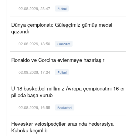
02.08.2026, 23:47
Futbol
Dünya çempionatı: Güləşçimiz gümüş medal
qazandı
02.08.2026, 18:50
Gündəm
Ronaldo və Corcina evlənməyə hazırlaşır
02.08.2026, 17:24
Futbol
U-18 basketbol millimiz Avropa çempionatını 16-cı
pillədə başa vurub
02.08.2026, 16:55
Basketbol
Həvəskar velosipedçilər arasında Federasiya
Kuboku keçirilib