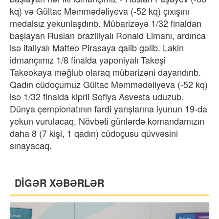
kq) və Gültac Məmmədəliyeva (-52 kq) çıxışını
medalsız yekunlaşdırıb. Mübarizəyə 1/32 finaldan
başlayan Ruslan braziliyalı Ronald Limanı, ardınca
isə italiyalı Matteo Pirasaya qalib gəlib. Lakin
idmançımız 1/8 finalda yaponiyalı Takeşi
Takeokaya məğlub olaraq mübarizəni dayandırıb.
Qadın cüdoçumuz Gültac Məmmədəliyeva (-52 kq)
isə 1/32 finalda kiprli Sofiya Asvesta uduzub.
Dünya çempionatının fərdi yarışlarına iyunun 19-da
yekun vurulacaq. Növbəti günlərdə komandamızın
daha 8 (7 kişi, 1 qadın) cüdoçusu qüvvəsini
sınayacaq.
DİGƏR XƏBƏRLƏR