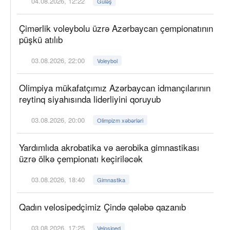
04.08.2026, 12:22
Güləş
Çimərlik voleybolu üzrə Azərbaycan çempionatının
püşkü atılıb
03.08.2026, 22:00
Voleybol
Olimpiya mükafatçımız Azərbaycan idmançılarının
reytinq siyahısında liderliyini qoruyub
03.08.2026, 20:00
Olimpizm xəbərləri
Yardımlıda akrobatika və aerobika gimnastikası
üzrə ölkə çempionatı keçiriləcək
03.08.2026, 18:40
Gimnastika
Qadın velosipedçimiz Çində qələbə qazanıb
03.08.2026, 17:25
Velosiped