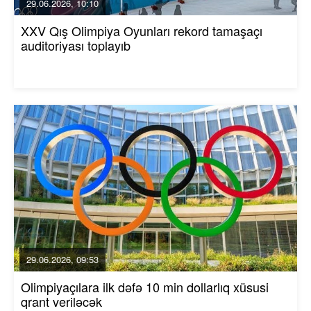
29.06.2026, 10:10
XXV Qış Olimpiya Oyunları rekord tamaşaçı
auditoriyası toplayıb
29.06.2026, 09:53
Olimpiyaçılara ilk dəfə 10 min dollarlıq xüsusi
qrant veriləcək