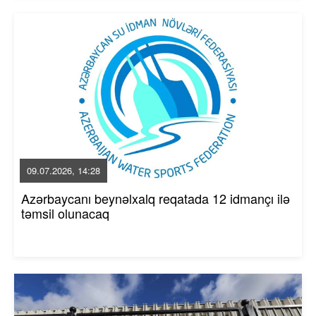
09.07.2026, 14:28
Azərbaycanı beynəlxalq reqatada 12 idmançı ilə
təmsil olunacaq