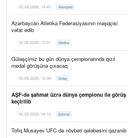
02.08.2026, 14:43
Velosiped
Azərbaycan Atletika Federasiyasının məşqçisi
vəfat edib
02.08.2026, 13:01
Atletika
Güləşçimiz bu gün dünya çempionatında qızıl
medal görüşünə çıxacaq
02.08.2026, 10:00
Güləş
AŞF-də şahmat üzrə dünya çempionu ilə görüş
keçirilib
02.08.2026, 09:10
Şahmat
Tofiq Musayev UFC-də növbəti qələbəsini qazanıb