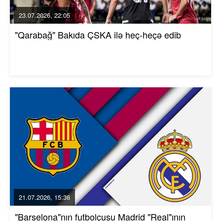
23.07.2026, 22:05
"Qarabağ" Bakıda ÇSKA ilə heç-heçə edib
21.07.2026, 15:36
"Barselona"nın futbolçusu Madrid "Real"ının