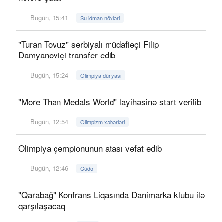
Bugün, 15:41
Su idman növləri
"Turan Tovuz" serbiyalı müdafiəçi Filip
Damyanoviçi transfer edib
Bugün, 15:24
Olimpiya dünyası
"More Than Medals World" layihəsinə start verilib
Bugün, 12:54
Olimpizm xəbərləri
Olimpiya çempionunun atası vəfat edib
Bugün, 12:46
Cüdo
"Qarabağ" Konfrans Liqasında Danimarka klubu ilə
qarşılaşacaq