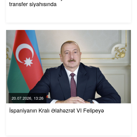
transfer siyahısında
20.07.2026, 13:26
İspaniyanın Kralı Əlahəzrət VI Felipeyə