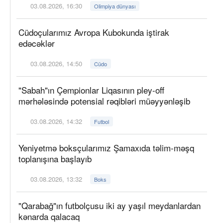
03.08.2026, 16:30
Olimpiya dünyası
Cüdoçularımız Avropa Kubokunda iştirak
edəcəklər
03.08.2026, 14:50
Cüdo
"Sabah"ın Çempionlar Liqasının pley-off
mərhələsində potensial rəqibləri müəyyənləşib
03.08.2026, 14:32
Futbol
Yeniyetmə boksçularımız Şamaxıda təlim-məşq
toplanışına başlayıb
03.08.2026, 13:32
Boks
"Qarabağ"ın futbolçusu iki ay yaşıl meydanlardan
kənarda qalacaq