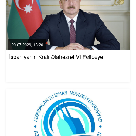
20.07.2026, 13:26
İspaniyanın Kralı Əlahəzrət VI Felipeyə