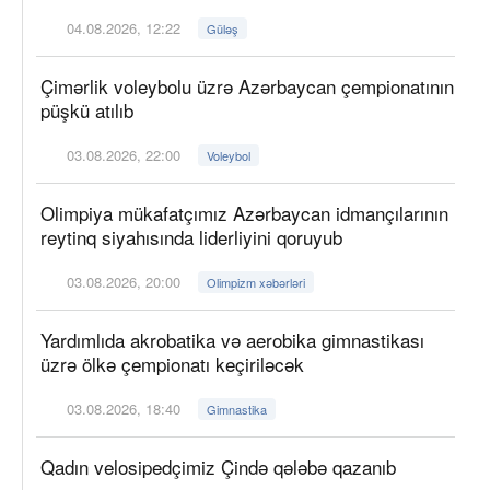
04.08.2026, 12:22
Güləş
Çimərlik voleybolu üzrə Azərbaycan çempionatının
püşkü atılıb
03.08.2026, 22:00
Voleybol
Olimpiya mükafatçımız Azərbaycan idmançılarının
reytinq siyahısında liderliyini qoruyub
03.08.2026, 20:00
Olimpizm xəbərləri
Yardımlıda akrobatika və aerobika gimnastikası
üzrə ölkə çempionatı keçiriləcək
03.08.2026, 18:40
Gimnastika
Qadın velosipedçimiz Çində qələbə qazanıb