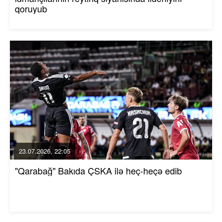
qoruyub
23.07.2026, 22:05
"Qarabağ" Bakıda ÇSKA ilə heç-heçə edib