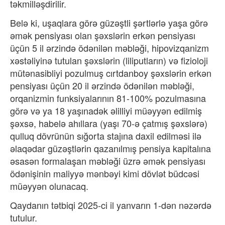
təkmilləşdirilir.
Belə ki, uşaqlara görə güzəştli şərtlərlə yaşa görə
əmək pensiyası olan şəxslərin erkən pensiyası
üçün 5 il ərzində ödənilən məbləği, hipovizqanizm
xəstəliyinə tutulan şəxslərin (liliputların) və fizioloji
mütənasibliyi pozulmuş cırtdanboy şəxslərin erkən
pensiyası üçün 20 il ərzində ödənilən məbləği,
orqanizmin funksiyalarının 81-100% pozulmasına
görə və ya 18 yaşınadək əlilliyi müəyyən edilmiş
şəxsə, habelə ahıllara (yaşı 70-ə çatmış şəxslərə)
qulluq dövrünün sığorta stajına daxil edilməsi ilə
əlaqədar güzəştlərin qazanılmış pensiya kapitalına
əsasən formalaşan məbləği üzrə əmək pensiyası
ödənişinin maliyyə mənbəyi kimi dövlət büdcəsi
müəyyən olunacaq.
Qaydanın tətbiqi 2025-ci il yanvarın 1-dən nəzərdə
tutulur.