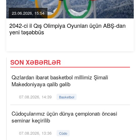
23.06.2026, 15:54
2042-ci il Qış Olimpiya Oyunları üçün ABŞ-dan
yeni təşəbbüs
SON XƏBƏRLƏR
Qızlardan ibarət basketbol millimiz Şimali
Makedoniyaya qalib gəlib
07.08.2026, 14:39
Basketbol
Cüdoçularımız üçün dünya çempionatı öncəsi
seminar keçirilib
07.08.2026, 13:36
Cüdo