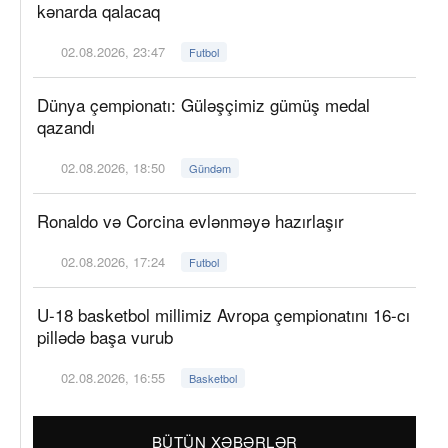
kənarda qalacaq
02.08.2026, 23:47
Futbol
Dünya çempionatı: Güləşçimiz gümüş medal
qazandı
02.08.2026, 18:50
Gündəm
Ronaldo və Corcina evlənməyə hazırlaşır
02.08.2026, 17:24
Futbol
U-18 basketbol millimiz Avropa çempionatını 16-cı
pillədə başa vurub
02.08.2026, 16:55
Basketbol
BÜTÜN XƏBƏRLƏR