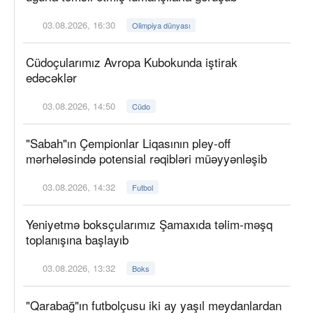
03.08.2026, 16:30
Olimpiya dünyası
Cüdoçularımız Avropa Kubokunda iştirak
edəcəklər
03.08.2026, 14:50
Cüdo
"Sabah"ın Çempionlar Liqasının pley-off
mərhələsində potensial rəqibləri müəyyənləşib
03.08.2026, 14:32
Futbol
Yeniyetmə boksçularımız Şamaxıda təlim-məşq
toplanışına başlayıb
03.08.2026, 13:32
Boks
"Qarabağ"ın futbolçusu iki ay yaşıl meydanlardan