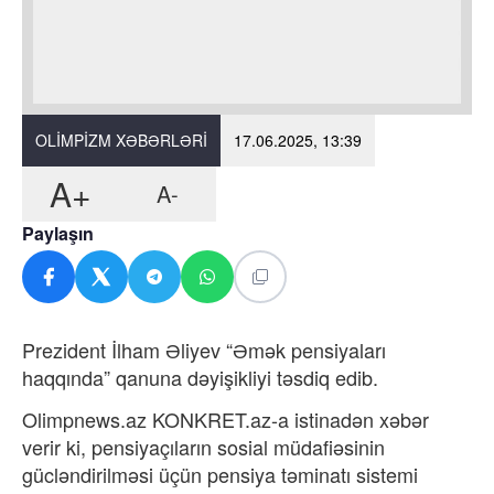
OLIMPIZM XƏBƏRLƏRI
17.06.2025, 13:39
A+
A-
Paylaşın
Prezident İlham Əliyev “Əmək pensiyaları
haqqında” qanuna dəyişikliyi təsdiq edib.
Olimpnews.az KONKRET.az-a istinadən xəbər
verir ki, pensiyaçıların sosial müdafiəsinin
gücləndirilməsi üçün pensiya təminatı sistemi