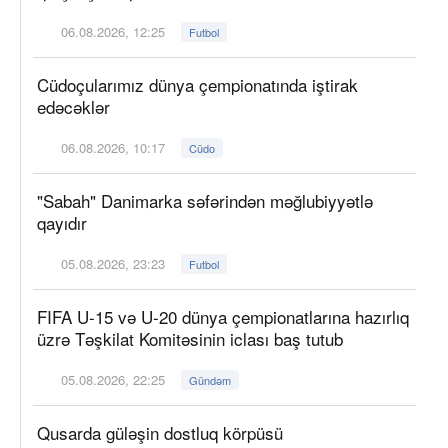
06.08.2026, 12:25
Futbol
Cüdoçularımız dünya çempionatında iştirak
edəcəklər
06.08.2026, 10:17
Cüdo
"Sabah" Danimarka səfərindən məğlubiyyətlə
qayıdır
05.08.2026, 23:23
Futbol
FIFA U-15 və U-20 dünya çempionatlarına hazırlıq
üzrə Təşkilat Komitəsinin iclası baş tutub
05.08.2026, 22:25
Gündəm
Qusarda güləşin dostluq körpüsü