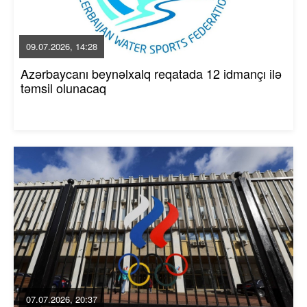
09.07.2026, 14:28
Azərbaycanı beynəlxalq reqatada 12 idmançı ilə
təmsil olunacaq
07.07.2026, 20:37