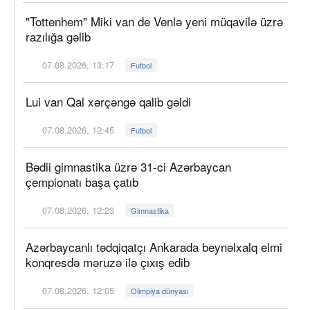
"Tottenhem" Miki van de Venlə yeni müqavilə üzrə
razılığa gəlib
07.08.2026, 13:17
Futbol
Lui van Qal xərçəngə qalib gəldi
07.08.2026, 12:45
Futbol
Bədii gimnastika üzrə 31-ci Azərbaycan
çempionatı başa çatıb
07.08.2026, 12:23
Gimnastika
Azərbaycanlı tədqiqatçı Ankarada beynəlxalq elmi
konqresdə məruzə ilə çıxış edib
07.08.2026, 12:05
Olimpiya dünyası