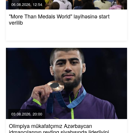
06.08.2026, 12:54
"More Than Medals World" layihəsinə start
verilib
03.08.2026, 20:00
Olimpiya mükafatçımız Azərbaycan
idmançılarının reytinq siyahısında liderliyini