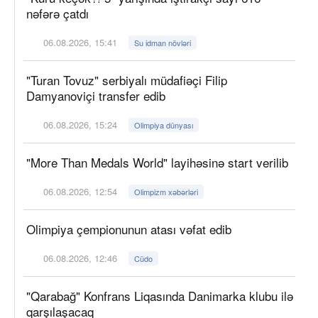
nəfərə çatdı
06.08.2026, 15:41
Su idman növləri
"Turan Tovuz" serbiyalı müdafiəçi Filip
Damyanoviçi transfer edib
06.08.2026, 15:24
Olimpiya dünyası
"More Than Medals World" layihəsinə start verilib
06.08.2026, 12:54
Olimpizm xəbərləri
Olimpiya çempionunun atası vəfat edib
06.08.2026, 12:46
Cüdo
"Qarabağ" Konfrans Liqasında Danimarka klubu ilə
qarşılaşacaq