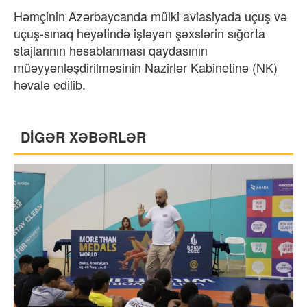
Həmçinin Azərbaycanda mülki aviasiyada uçuş və
uçuş-sınaq heyətində işləyən şəxslərin sığorta
stajlarının hesablanması qaydasının
müəyyənləşdirilməsinin Nazirlər Kabinetinə (NK)
həvalə edilib.
DİGƏR XƏBƏRLƏR