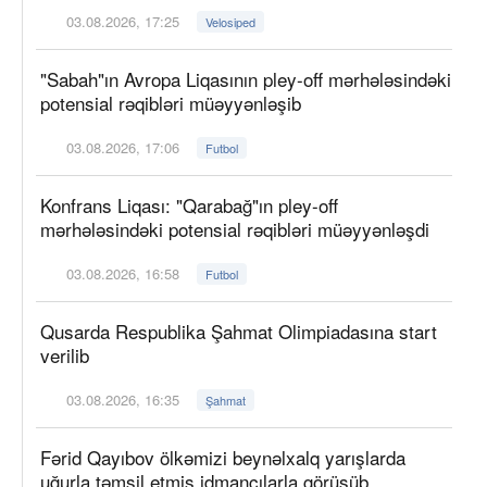
03.08.2026, 17:25
Velosiped
"Sabah"ın Avropa Liqasının pley-off mərhələsindəki
potensial rəqibləri müəyyənləşib
03.08.2026, 17:06
Futbol
Konfrans Liqası: "Qarabağ"ın pley-off
mərhələsindəki potensial rəqibləri müəyyənləşdi
03.08.2026, 16:58
Futbol
Qusarda Respublika Şahmat Olimpiadasına start
verilib
03.08.2026, 16:35
Şahmat
Fərid Qayıbov ölkəmizi beynəlxalq yarışlarda
uğurla təmsil etmiş idmançılarla görüşüb