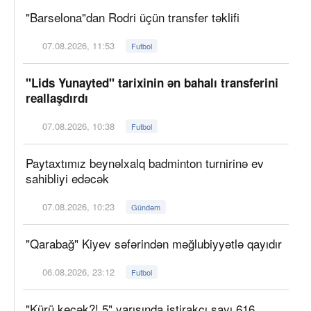
"Barselona"dan Rodri üçün transfer təklifi
07.08.2026, 11:53
Futbol
"Lids Yunayted" tarixinin ən bahalı transferini
reallaşdırdı
07.08.2026, 10:38
Futbol
Paytaxtımız beynəlxalq badminton turnirinə ev
sahibliyi edəcək
07.08.2026, 10:23
Gündəm
"Qarabağ" Kiyev səfərindən məğlubiyyətlə qayıdır
06.08.2026, 23:12
Futbol
"Kürü keçək?! 5" yarışında iştirakçı sayı 616