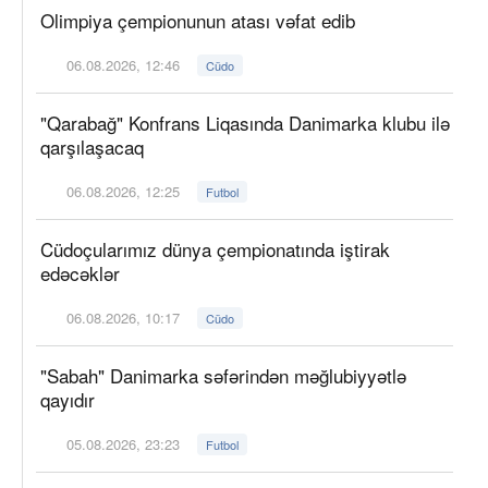
Olimpiya çempionunun atası vəfat edib
06.08.2026, 12:46
Cüdo
"Qarabağ" Konfrans Liqasında Danimarka klubu ilə
qarşılaşacaq
06.08.2026, 12:25
Futbol
Cüdoçularımız dünya çempionatında iştirak
edəcəklər
06.08.2026, 10:17
Cüdo
"Sabah" Danimarka səfərindən məğlubiyyətlə
qayıdır
05.08.2026, 23:23
Futbol