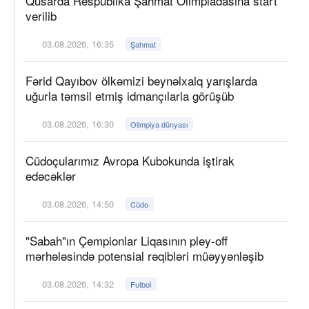
Qusarda Respublika Şahmat Olimpiadasına start
verilib
03.08.2026, 16:35
Şahmat
Fərid Qayıbov ölkəmizi beynəlxalq yarışlarda
uğurla təmsil etmiş idmançılarla görüşüb
03.08.2026, 16:30
Olimpiya dünyası
Cüdoçularımız Avropa Kubokunda iştirak
edəcəklər
03.08.2026, 14:50
Cüdo
"Sabah"ın Çempionlar Liqasının pley-off
mərhələsində potensial rəqibləri müəyyənləşib
03.08.2026, 14:32
Futbol