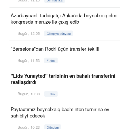
Azərbaycanlı tədqiqatçı Ankarada beynəlxalq elmi
konqresdə məruzə ilə çıxış edib
Bugün, 12:05
Olimpiya dünyası
"Barselona"dan Rodri üçün transfer təklifi
Bugün, 11:53
Futbol
"Lids Yunayted" tarixinin ən bahalı transferini
reallaşdırdı
Bugün, 10:38
Futbol
Paytaxtımız beynəlxalq badminton turnirinə ev
sahibliyi edəcək
Bugün, 10:23
Gündəm