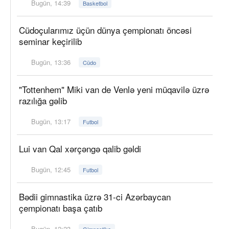
Bugün, 14:39
Basketbol
Cüdoçularımız üçün dünya çempionatı öncəsi
seminar keçirilib
Bugün, 13:36
Cüdo
"Tottenhem" Miki van de Venlə yeni müqavilə üzrə
razılığa gəlib
Bugün, 13:17
Futbol
Lui van Qal xərçəngə qalib gəldi
Bugün, 12:45
Futbol
Bədii gimnastika üzrə 31-ci Azərbaycan
çempionatı başa çatıb
Bugün, 12:23
Gimnastika