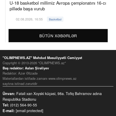
U-18 basketbol millimiz Avropa çempionatını 16-cı
pillədə başa vurub
02.08.2026, 16:55
Basketbol
BÜTÜN XƏBƏRLƏR
"OLIMPNEWS.AZ" Məhdud Məsuliyyətli Cəmiyyət
Copyright © 2013-2026 "OLIMPNEWS.az"
Baş redaktor: Aslan Şirəliyev
Redaktor: Azər Əlizadə
Materiallardan istifadə zamanı www.olimpnews.az
saytına istinad zəruridir
Ünvan:
Fətəli xan Xoyski küçəsi, 98a. Tofiq Bəhramov adına
Respublika Stadionu
Tel:
(012) 564-90-55
E-mail:
[email protected]