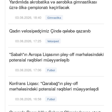
Yardımlıda akrobatika və aerobika gimnastikası
üzrə ölkə çempionatı keçiriləcək
03.08.2026, 18:40
Gimnastika
Qadın velosipedçimiz Çində qələbə qazanıb
03.08.2026, 17:25
Velosiped
"Sabah"ın Avropa Liqasının pley-off mərhələsindəki
potensial rəqibləri müəyyənləşib
03.08.2026, 17:06
Futbol
Konfrans Liqası: "Qarabağ"ın pley-off
mərhələsindəki potensial rəqibləri müəyyənləşdi
03.08.2026, 16:58
Futbol