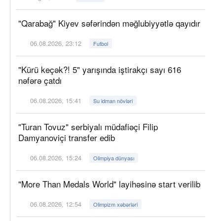
"Qarabağ" Kiyev səfərindən məğlubiyyətlə qayıdır
06.08.2026, 23:12
Futbol
"Kürü keçək?! 5" yarışında iştirakçı sayı 616
nəfərə çatdı
06.08.2026, 15:41
Su idman növləri
"Turan Tovuz" serbiyalı müdafiəçi Filip
Damyanoviçi transfer edib
06.08.2026, 15:24
Olimpiya dünyası
"More Than Medals World" layihəsinə start verilib
06.08.2026, 12:54
Olimpizm xəbərləri