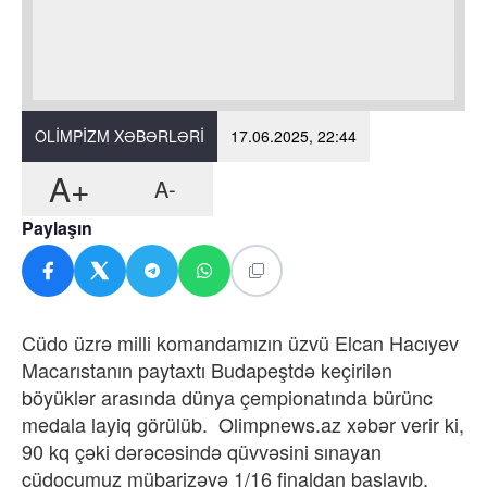
OLIMPIZM XƏBƏRLƏRI
17.06.2025, 22:44
A+
A-
Paylaşın
Cüdo üzrə milli komandamızın üzvü Elcan Hacıyev
Macarıstanın paytaxtı Budapeştdə keçirilən
böyüklər arasında dünya çempionatında bürünc
medala layiq görülüb. Olimpnews.az xəbər verir ki,
90 kq çəki dərəcəsində qüvvəsini sınayan
cüdoçumuz mübarizəyə 1/16 finaldan başlayıb.