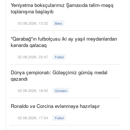
Yeniyetmə boksçularımız Şamaxıda təlim-məşq
toplanışına başlayıb
03.08.2026, 13:32
Boks
"Qarabağ"ın futbolçusu iki ay yaşıl meydanlardan
kənarda qalacaq
02.08.2026, 23:47
Futbol
Dünya çempionatı: Güləşçimiz gümüş medal
qazandı
02.08.2026, 18:50
Gündəm
Ronaldo və Corcina evlənməyə hazırlaşır
02.08.2026, 17:24
Futbol