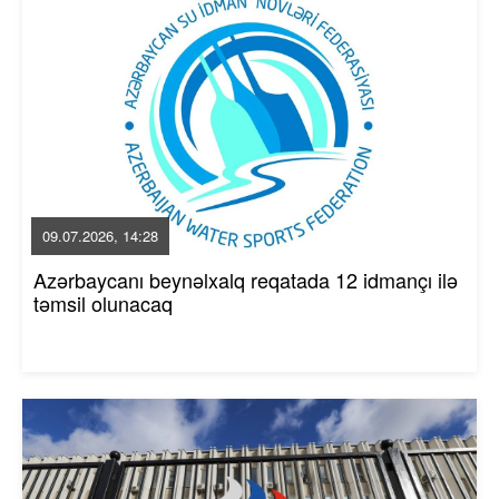
09.07.2026, 14:28
Azərbaycanı beynəlxalq reqatada 12 idmançı ilə
təmsil olunacaq