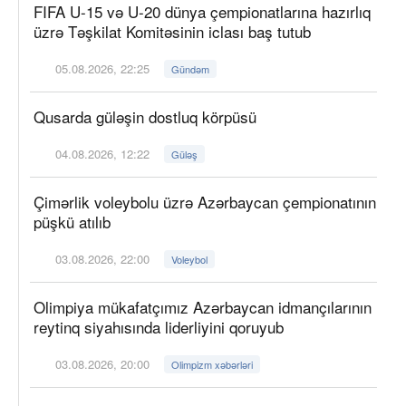
FIFA U-15 və U-20 dünya çempionatlarına hazırlıq
üzrə Təşkilat Komitəsinin iclası baş tutub
05.08.2026, 22:25
Gündəm
Qusarda güləşin dostluq körpüsü
04.08.2026, 12:22
Güləş
Çimərlik voleybolu üzrə Azərbaycan çempionatının
püşkü atılıb
03.08.2026, 22:00
Voleybol
Olimpiya mükafatçımız Azərbaycan idmançılarının
reytinq siyahısında liderliyini qoruyub
03.08.2026, 20:00
Olimpizm xəbərləri