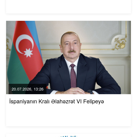
20.07.2026, 13:26
İspaniyanın Kralı Əlahəzrət VI Felipeyə