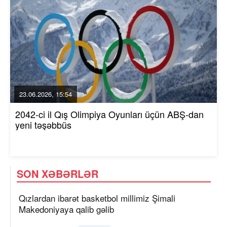
23.06.2026, 15:54
2042-ci il Qış Olimpiya Oyunları üçün ABŞ-dan
yeni təşəbbüs
SON XƏBƏRLƏR
Qızlardan ibarət basketbol millimiz Şimali
Makedoniyaya qalib gəlib