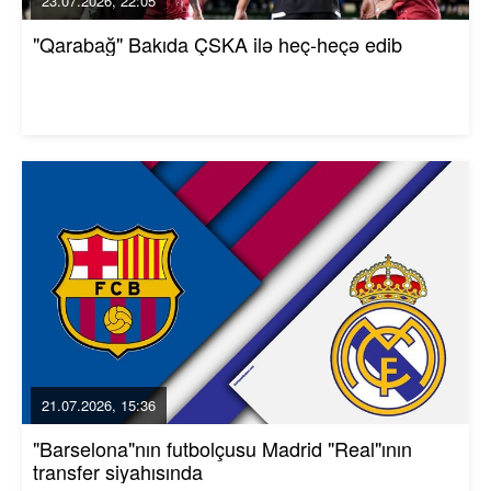
23.07.2026, 22:05
"Qarabağ" Bakıda ÇSKA ilə heç-heçə edib
21.07.2026, 15:36
"Barselona"nın futbolçusu Madrid "Real"ının
transfer siyahısında