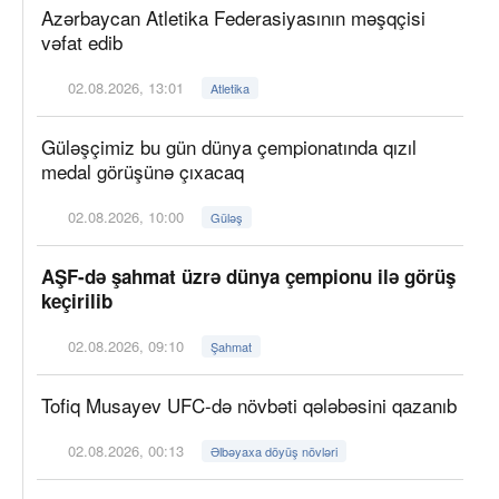
Azərbaycan Atletika Federasiyasının məşqçisi
vəfat edib
02.08.2026, 13:01
Atletika
Güləşçimiz bu gün dünya çempionatında qızıl
medal görüşünə çıxacaq
02.08.2026, 10:00
Güləş
AŞF-də şahmat üzrə dünya çempionu ilə görüş
keçirilib
02.08.2026, 09:10
Şahmat
Tofiq Musayev UFC-də növbəti qələbəsini qazanıb
02.08.2026, 00:13
Əlbəyaxa döyüş növləri