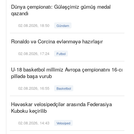
Dünya çempionatı: Güləşçimiz gümüş medal
qazandı
02.08.2026, 18:50
Gündəm
Ronaldo və Corcina evlənməyə hazırlaşır
02.08.2026, 17:24
Futbol
U-18 basketbol millimiz Avropa çempionatını 16-cı
pillədə başa vurub
02.08.2026, 16:55
Basketbol
Həvəskar velosipedçilər arasında Federasiya
Kuboku keçirilib
02.08.2026, 14:43
Velosiped