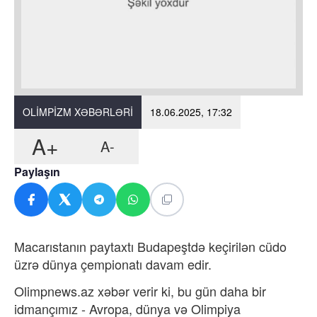
OLIMPIZM XƏBƏRLƏRI
18.06.2025, 17:32
A+
A-
Paylaşın
Macarıstanın paytaxtı Budapeştdə keçirilən cüdo
üzrə dünya çempionatı davam edir.
Olimpnews.az xəbər verir ki, bu gün daha bir
idmançımız - Avropa, dünya və Olimpiya