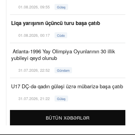
01.08.2026, 09:55
Güləş
Liqa yarışının üçüncü turu başa çatıb
01.08.2026, 00:17
Cüdo
Atlanta-1996 Yay Olimpiya Oyunlarının 30 illik
yubileyi qeyd olunub
31.07.2026, 22:52
Gündəm
U17 DÇ-də qadın güləşi üzrə mübarizə başa çatıb
31.07.2026, 21:22
Güləş
BÜTÜN XƏBƏRLƏR