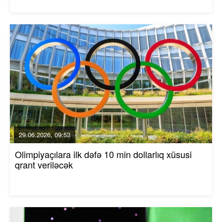
29.06.2026, 09:53
Olimpiyaçılara ilk dəfə 10 min dollarlıq xüsusi
qrant veriləcək