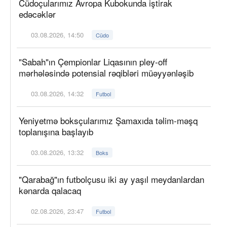
Cüdoçularımız Avropa Kubokunda iştirak
edəcəklər
03.08.2026, 14:50
Cüdo
"Sabah"ın Çempionlar Liqasının pley-off
mərhələsində potensial rəqibləri müəyyənləşib
03.08.2026, 14:32
Futbol
Yeniyetmə boksçularımız Şamaxıda təlim-məşq
toplanışına başlayıb
03.08.2026, 13:32
Boks
"Qarabağ"ın futbolçusu iki ay yaşıl meydanlardan
kənarda qalacaq
02.08.2026, 23:47
Futbol