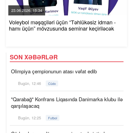
23.06.2026, 15:34
Voleybol məşqçiləri üçün “Təhlükəsiz idman -
hamı üçün” mövzusunda seminar keçiriləcək
SON XƏBƏRLƏR
Olimpiya çempionunun atası vəfat edib
Bugün, 12:46
Cüdo
"Qarabağ" Konfrans Liqasında Danimarka klubu ilə
qarşılaşacaq
Bugün, 12:25
Futbol