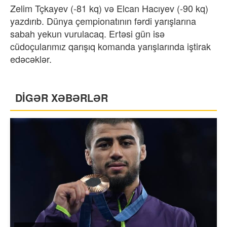
Zelim Tçkayev (-81 kq) və Elcan Hacıyev (-90 kq)
yazdırıb. Dünya çempionatının fərdi yarışlarına
sabah yekun vurulacaq. Ertəsi gün isə
cüdoçularımız qarışıq komanda yarışlarında iştirak
edəcəklər.
DİGƏR XƏBƏRLƏR