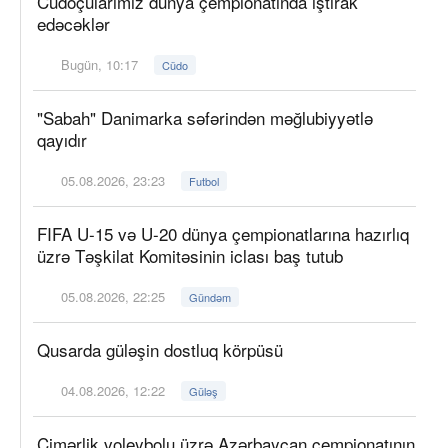
Cüdoçularımız dünya çempionatında iştirak
edəcəklər
Bugün, 10:17
Cüdo
"Sabah" Danimarka səfərindən məğlubiyyətlə
qayıdır
05.08.2026, 23:23
Futbol
FIFA U-15 və U-20 dünya çempionatlarına hazırlıq
üzrə Təşkilat Komitəsinin iclası baş tutub
05.08.2026, 22:25
Gündəm
Qusarda güləşin dostluq körpüsü
04.08.2026, 12:22
Güləş
Çimərlik voleybolu üzrə Azərbaycan çempionatının