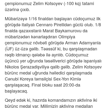
çempionumuz Zelim Kotsoyev (-100 kq) tatami
üzərinə çıxıb.
Mübarizəyə 1/16 finaldan başlayan cüdoçumuz ilk
görüşdə italiyalı Cennaro Pirellidən güclü olub. 1/8
finalda qazaxıstanlı Marat Baykamurovu da
mübarizədən kənarlaşdıran Olimpiya
çempionumuz növbəti görüşdə Arman Adamyanla
(İJF) üz-üzə gəlib. Təəssüf ki, bu qarşılaşmadan
rəqib idmançı qələbə ilə ayrılıb. Cüdoçumuz
üçüncü yer uğrunda təsəlliverici görüşdə ispaniyalı
Nikolos Şerazadişviliyə qalib gəlib. Zelim Kotsoyev
bürünc medal uğrunda həlledici qarşılaşmada
Cənubi Koreya təmsilçisi Sex-Yon Kimlə
qarşılaşacaq. Final bloku saat 20:00-da
başlayacaq.
Qeyd edək ki, hazırda komandamızın aktivinə iki
bürünc medal var. Millimizin aktivinə medalları