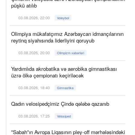
püşkü atılıb
03.08.2026, 22:00
Voleybol
Olimpiya mükafatçımız Azərbaycan idmançılarının
reytinq siyahısında liderliyini qoruyub
03.08.2026, 20:00
Olimpizm xəbərləri
Yardımlıda akrobatika və aerobika gimnastikası
üzrə ölkə çempionatı keçiriləcək
03.08.2026, 18:40
Gimnastika
Qadın velosipedçimiz Çində qələbə qazanıb
03.08.2026, 17:25
Velosiped
"Sabah"ın Avropa Liqasının pley-off mərhələsindəki