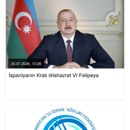
20.07.2026, 13:26
İspaniyanın Kralı Əlahəzrət VI Felipeyə