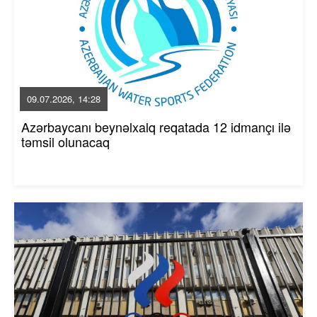
09.07.2026, 14:28
Azərbaycanı beynəlxalq reqatada 12 idmançı ilə
təmsil olunacaq