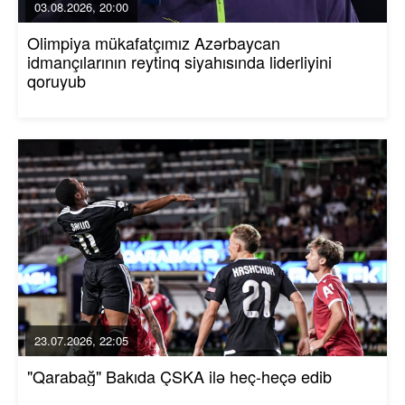
03.08.2026, 20:00
Olimpiya mükafatçımız Azərbaycan
idmançılarının reytinq siyahısında liderliyini
qoruyub
23.07.2026, 22:05
"Qarabağ" Bakıda ÇSKA ilə heç-heçə edib