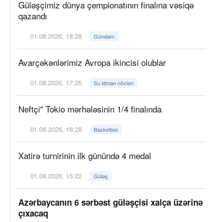
Güləşçimiz dünya çempionatının finalına vəsiqə
qazandı
01.08.2026, 18:28
Gündəm
Avarçəkənlərimiz Avropa ikincisi olublar
01.08.2026, 17:25
Su idman növləri
Neftçi" Tokio mərhələsinin 1/4 finalında
01.08.2026, 16:28
Basketbol
Xatirə turnirinin ilk günündə 4 medal
01.08.2026, 15:22
Güləş
Azərbaycanın 6 sərbəst güləşçisi xalça üzərinə
çıxacaq