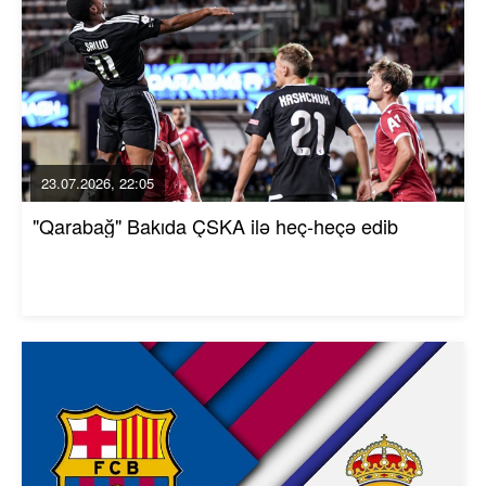
23.07.2026, 22:05
"Qarabağ" Bakıda ÇSKA ilə heç-heçə edib