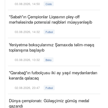
03.08.2026, 14:50
Cüdo
"Sabah"ın Çempionlar Liqasının pley-off
mərhələsində potensial rəqibləri müəyyənləşib
03.08.2026, 14:32
Futbol
Yeniyetmə boksçularımız Şamaxıda təlim-məşq
toplanışına başlayıb
03.08.2026, 13:32
Boks
"Qarabağ"ın futbolçusu iki ay yaşıl meydanlardan
kənarda qalacaq
02.08.2026, 23:47
Futbol
Dünya çempionatı: Güləşçimiz gümüş medal
qazandı