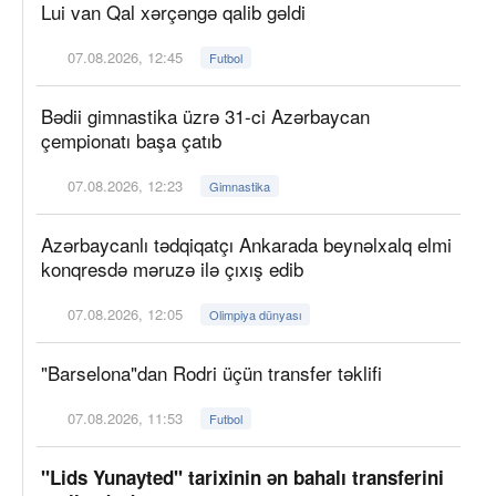
Lui van Qal xərçəngə qalib gəldi
07.08.2026, 12:45
Futbol
Bədii gimnastika üzrə 31-ci Azərbaycan
çempionatı başa çatıb
07.08.2026, 12:23
Gimnastika
Azərbaycanlı tədqiqatçı Ankarada beynəlxalq elmi
konqresdə məruzə ilə çıxış edib
07.08.2026, 12:05
Olimpiya dünyası
"Barselona"dan Rodri üçün transfer təklifi
07.08.2026, 11:53
Futbol
"Lids Yunayted" tarixinin ən bahalı transferini