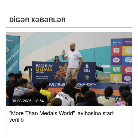
DİGƏR XƏBƏRLƏR
06.08.2026, 12:54
"More Than Medals World" layihəsinə start
verilib