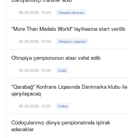
06.08.2026, 15:24
Olimpiya dünyası
"More Than Medals World" layihəsinə start verilib
06.08.2026, 12:54
Olimpizm xəbərləri
Olimpiya çempionunun atası vəfat edib
06.08.2026, 12:46
Cüdo
"Qarabağ" Konfrans Liqasında Danimarka klubu ilə
qarşılaşacaq
06.08.2026, 12:25
Futbol
Cüdoçularımız dünya çempionatında iştirak
edəcəklər