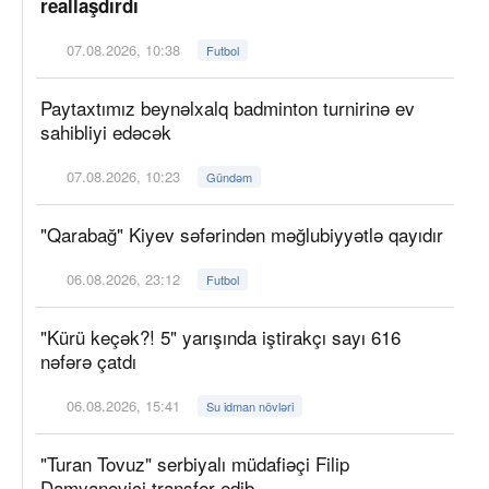
reallaşdırdı
07.08.2026, 10:38
Futbol
Paytaxtımız beynəlxalq badminton turnirinə ev
sahibliyi edəcək
07.08.2026, 10:23
Gündəm
"Qarabağ" Kiyev səfərindən məğlubiyyətlə qayıdır
06.08.2026, 23:12
Futbol
"Kürü keçək?! 5" yarışında iştirakçı sayı 616
nəfərə çatdı
06.08.2026, 15:41
Su idman növləri
"Turan Tovuz" serbiyalı müdafiəçi Filip
Damyanoviçi transfer edib