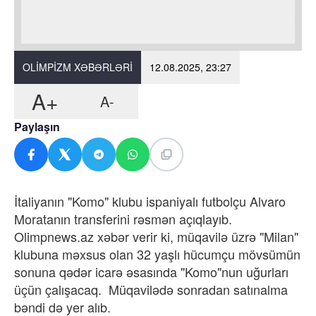
OLIMPIZM XƏBƏRLƏRI
12.08.2025, 23:27
A+
A-
Paylaşın
İtaliyanın "Komo" klubu ispaniyalı futbolçu Alvaro
Moratanın transferini rəsmən açıqlayıb.
Olimpnews.az xəbər verir ki, müqavilə üzrə "Milan"
klubuna məxsus olan 32 yaşlı hücumçu mövsümün
sonuna qədər icarə əsasında "Komo"nun uğurları
üçün çalışacaq. Müqavilədə sonradan satınalma
bəndi də yer alıb.