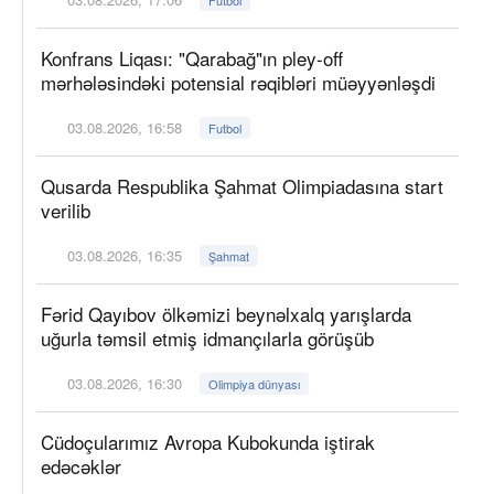
Konfrans Liqası: "Qarabağ"ın pley-off
mərhələsindəki potensial rəqibləri müəyyənləşdi
03.08.2026, 16:58
Futbol
Qusarda Respublika Şahmat Olimpiadasına start
verilib
03.08.2026, 16:35
Şahmat
Fərid Qayıbov ölkəmizi beynəlxalq yarışlarda
uğurla təmsil etmiş idmançılarla görüşüb
03.08.2026, 16:30
Olimpiya dünyası
Cüdoçularımız Avropa Kubokunda iştirak
edəcəklər