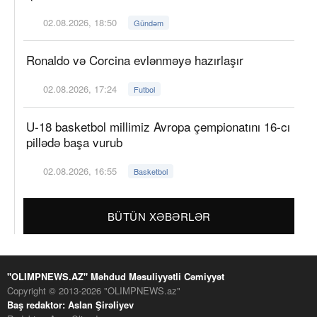
02.08.2026, 18:50
Gündəm
Ronaldo və Corcina evlənməyə hazırlaşır
02.08.2026, 17:24
Futbol
U-18 basketbol millimiz Avropa çempionatını 16-cı
pillədə başa vurub
02.08.2026, 16:55
Basketbol
BÜTÜN XƏBƏRLƏR
"OLIMPNEWS.AZ" Məhdud Məsuliyyətli Cəmiyyət
Copyright © 2013-2026 "OLIMPNEWS.az"
Baş redaktor: Aslan Şirəliyev