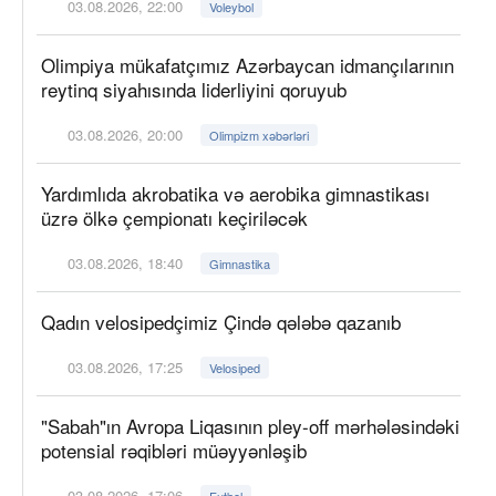
03.08.2026, 22:00
Voleybol
Olimpiya mükafatçımız Azərbaycan idmançılarının
reytinq siyahısında liderliyini qoruyub
03.08.2026, 20:00
Olimpizm xəbərləri
Yardımlıda akrobatika və aerobika gimnastikası
üzrə ölkə çempionatı keçiriləcək
03.08.2026, 18:40
Gimnastika
Qadın velosipedçimiz Çində qələbə qazanıb
03.08.2026, 17:25
Velosiped
"Sabah"ın Avropa Liqasının pley-off mərhələsindəki
potensial rəqibləri müəyyənləşib
03.08.2026, 17:06
Futbol