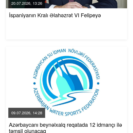
20.07.2026, 13:26
İspaniyanın Kralı Əlahəzrət VI Felipeyə
09.07.2026, 14:28
Azərbaycanı beynəlxalq reqatada 12 idmançı ilə
təmsil olunacaq