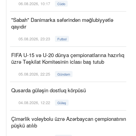
06.08.2026, 10:17
Cüdo
"Sabah" Danimarka səfərindən məğlubiyyətlə
qayıdır
05.08.2026, 23:23
Futbol
FIFA U-15 və U-20 dünya çempionatlarına hazırlıq
üzrə Təşkilat Komitəsinin iclası baş tutub
05.08.2026, 22:25
Gündəm
Qusarda güləşin dostluq körpüsü
04.08.2026, 12:22
Güləş
Çimərlik voleybolu üzrə Azərbaycan çempionatının
püşkü atılıb