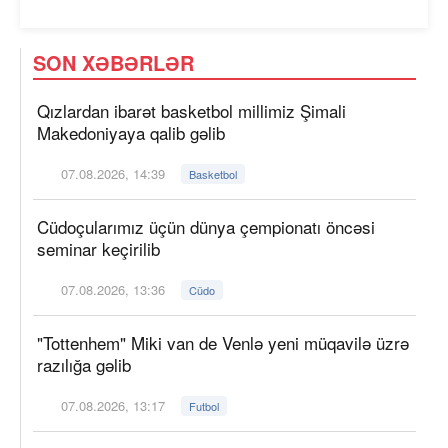
SON XƏBƏRLƏR
Qızlardan ibarət basketbol millimiz Şimali
Makedoniyaya qalib gəlib
07.08.2026, 14:39
Basketbol
Cüdoçularımız üçün dünya çempionatı öncəsi
seminar keçirilib
07.08.2026, 13:36
Cüdo
"Tottenhem" Miki van de Venlə yeni müqavilə üzrə
razılığa gəlib
07.08.2026, 13:17
Futbol