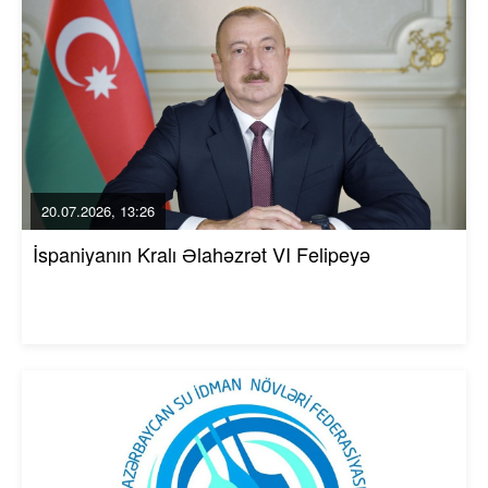
20.07.2026, 13:26
İspaniyanın Kralı Əlahəzrət VI Felipeyə