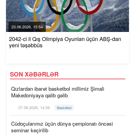
23.06.2026, 15:54
2042-ci il Qış Olimpiya Oyunları üçün ABŞ-dan
yeni təşəbbüs
SON XƏBƏRLƏR
Qızlardan ibarət basketbol millimiz Şimali
Makedoniyaya qalib gəlib
07.08.2026, 14:39
Basketbol
Cüdoçularımız üçün dünya çempionatı öncəsi
seminar keçirilib