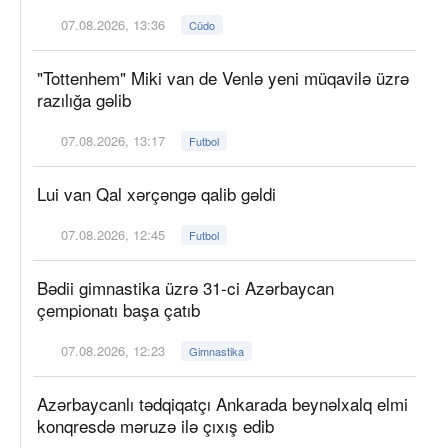
07.08.2026, 13:36
Cüdo
"Tottenhem" Miki van de Venlə yeni müqavilə üzrə
razılığa gəlib
07.08.2026, 13:17
Futbol
Lui van Qal xərçəngə qalib gəldi
07.08.2026, 12:45
Futbol
Bədii gimnastika üzrə 31-ci Azərbaycan
çempionatı başa çatıb
07.08.2026, 12:23
Gimnastika
Azərbaycanlı tədqiqatçı Ankarada beynəlxalq elmi
konqresdə məruzə ilə çıxış edib