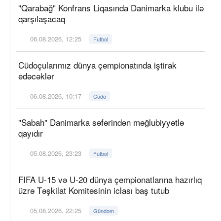
"Qarabağ" Konfrans Liqasında Danimarka klubu ilə
qarşılaşacaq
06.08.2026, 12:25
Futbol
Cüdoçularımız dünya çempionatında iştirak
edəcəklər
06.08.2026, 10:17
Cüdo
"Sabah" Danimarka səfərindən məğlubiyyətlə
qayıdır
05.08.2026, 23:23
Futbol
FIFA U-15 və U-20 dünya çempionatlarına hazırlıq
üzrə Təşkilat Komitəsinin iclası baş tutub
05.08.2026, 22:25
Gündəm