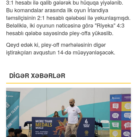
3:1 hesabı ilə qalib gələrək bu hüquqa yiyələnib.
Bu komandalar arasında ilk oyun İrlandiya
təmsilçisinin 2:1 hesablı qələbəsi ilə yekunlaşmışdı.
Beləliklə, iki oyunun nəticəsinə görə "Riyeka" 4:3
hesablı qələbə sayəsində pley-offa yükəslib.
Qeyd edək ki, pley-off mərhələsinin digər
iştirakçıları avqustun 14-də müəyyənləşəcək.
DİGƏR XƏBƏRLƏR