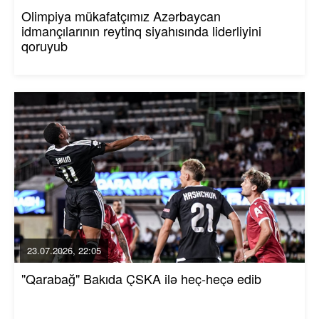
Olimpiya mükafatçımız Azərbaycan
idmançılarının reytinq siyahısında liderliyini
qoruyub
23.07.2026, 22:05
"Qarabağ" Bakıda ÇSKA ilə heç-heçə edib