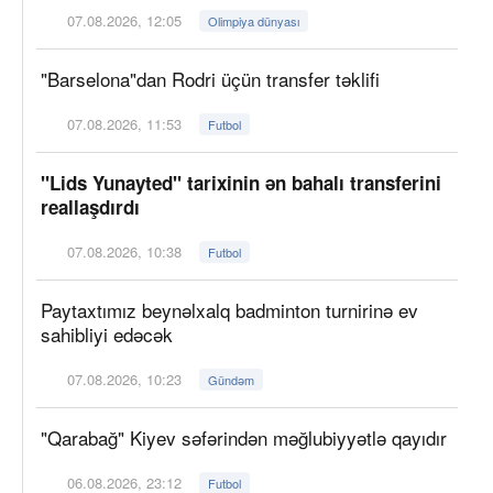
07.08.2026, 12:05
Olimpiya dünyası
"Barselona"dan Rodri üçün transfer təklifi
07.08.2026, 11:53
Futbol
"Lids Yunayted" tarixinin ən bahalı transferini
reallaşdırdı
07.08.2026, 10:38
Futbol
Paytaxtımız beynəlxalq badminton turnirinə ev
sahibliyi edəcək
07.08.2026, 10:23
Gündəm
"Qarabağ" Kiyev səfərindən məğlubiyyətlə qayıdır
06.08.2026, 23:12
Futbol