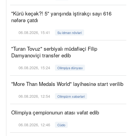
"Kürü keçək?! 5" yarışında iştirakçı sayı 616
nəfərə çatdı
06.08.2026, 15:41
Su idman növləri
"Turan Tovuz" serbiyalı müdafiəçi Filip
Damyanoviçi transfer edib
06.08.2026, 15:24
Olimpiya dünyası
"More Than Medals World" layihəsinə start verilib
06.08.2026, 12:54
Olimpizm xəbərləri
Olimpiya çempionunun atası vəfat edib
06.08.2026, 12:46
Cüdo