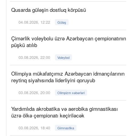
Qusarda güləşin dostluq körpüsü
04.08.2026, 12:22
Güləş
Çimərlik voleybolu üzrə Azərbaycan çempionatının
püşkü atılıb
03.08.2026, 22:00
Voleybol
Olimpiya mükafatçımız Azərbaycan idmançılarının
reytinq siyahısında liderliyini qoruyub
03.08.2026, 20:00
Olimpizm xəbərləri
Yardımlıda akrobatika və aerobika gimnastikası
üzrə ölkə çempionatı keçiriləcək
03.08.2026, 18:40
Gimnastika