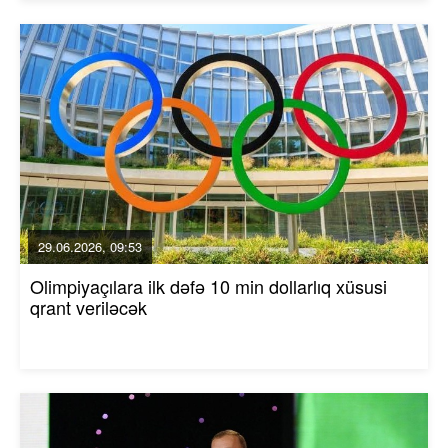
29.06.2026, 09:53
Olimpiyaçılara ilk dəfə 10 min dollarlıq xüsusi
qrant veriləcək