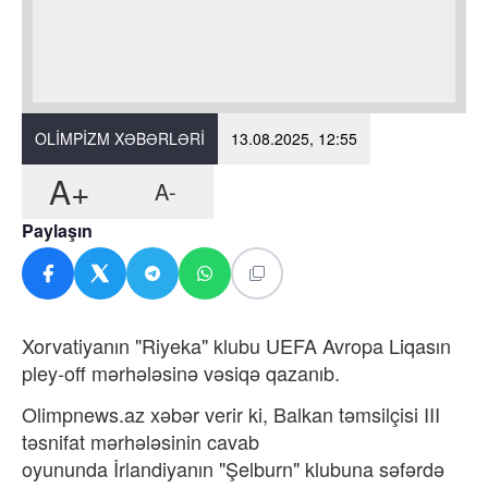
OLIMPIZM XƏBƏRLƏRI
13.08.2025, 12:55
A+
A-
Paylaşın
Xorvatiyanın "Riyeka" klubu UEFA Avropa Liqasın
pley-off mərhələsinə vəsiqə qazanıb.
Olimpnews.az xəbər verir ki, Balkan təmsilçisi III
təsnifat mərhələsinin cavab
oyununda İrlandiyanın "Şelburn" klubuna səfərdə