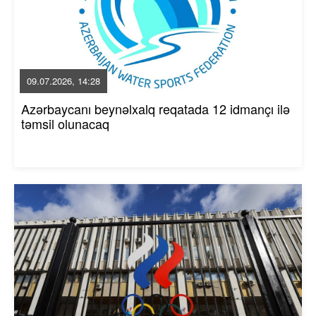
09.07.2026, 14:28
Azərbaycanı beynəlxalq reqatada 12 idmançı ilə
təmsil olunacaq