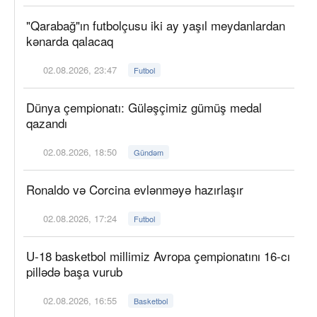
"Qarabağ"ın futbolçusu iki ay yaşıl meydanlardan
kənarda qalacaq
02.08.2026, 23:47
Futbol
Dünya çempionatı: Güləşçimiz gümüş medal
qazandı
02.08.2026, 18:50
Gündəm
Ronaldo və Corcina evlənməyə hazırlaşır
02.08.2026, 17:24
Futbol
U-18 basketbol millimiz Avropa çempionatını 16-cı
pillədə başa vurub
02.08.2026, 16:55
Basketbol