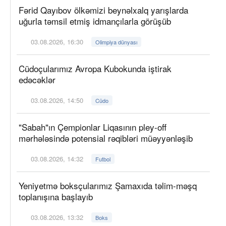
Fərid Qayıbov ölkəmizi beynəlxalq yarışlarda
uğurla təmsil etmiş idmançılarla görüşüb
03.08.2026, 16:30
Olimpiya dünyası
Cüdoçularımız Avropa Kubokunda iştirak
edəcəklər
03.08.2026, 14:50
Cüdo
"Sabah"ın Çempionlar Liqasının pley-off
mərhələsində potensial rəqibləri müəyyənləşib
03.08.2026, 14:32
Futbol
Yeniyetmə boksçularımız Şamaxıda təlim-məşq
toplanışına başlayıb
03.08.2026, 13:32
Boks