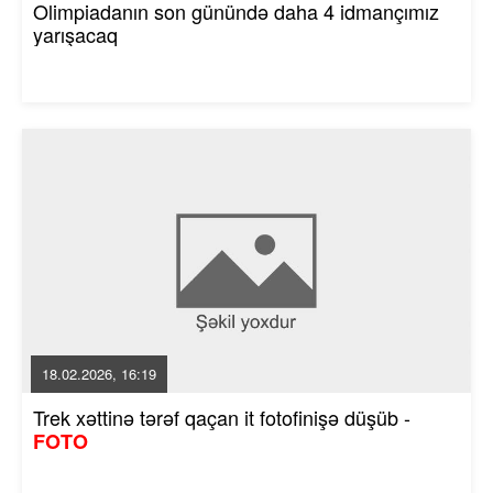
Olimpiadanın son günündə daha 4 idmançımız
yarışacaq
18.02.2026, 16:19
Trek xəttinə tərəf qaçan it fotofinişə düşüb -
FOTO