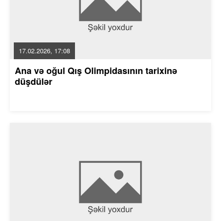
17.02.2026, 17:08
Ana və oğul Qış Olimpidasının tarixinə
düşdülər