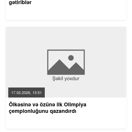
gətiriblər
17.02.2026, 13:51
Ölkəsinə və özünə ilk Olimpiya
çempionluğunu qazandırdı