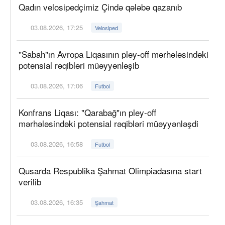
Qadın velosipedçimiz Çində qələbə qazanıb
03.08.2026, 17:25
Velosiped
"Sabah"ın Avropa Liqasının pley-off mərhələsindəki
potensial rəqibləri müəyyənləşib
03.08.2026, 17:06
Futbol
Konfrans Liqası: "Qarabağ"ın pley-off
mərhələsindəki potensial rəqibləri müəyyənləşdi
03.08.2026, 16:58
Futbol
Qusarda Respublika Şahmat Olimpiadasına start
verilib
03.08.2026, 16:35
Şahmat