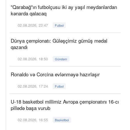
"Qarabağ"ın futbolçusu iki ay yaşıl meydanlardan
kənarda qalacaq
02.08.2026, 23:47
Futbol
Dünya çempionatı: Güləşçimiz gümüş medal
qazandı
02.08.2026, 18:50
Gündəm
Ronaldo və Corcina evlənməyə hazırlaşır
02.08.2026, 17:24
Futbol
U-18 basketbol millimiz Avropa çempionatını 16-cı
pillədə başa vurub
02.08.2026, 16:55
Basketbol