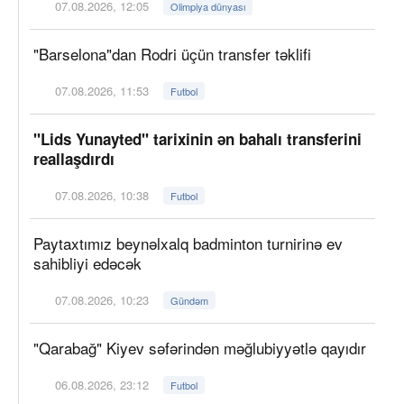
07.08.2026, 12:05
Olimpiya dünyası
"Barselona"dan Rodri üçün transfer təklifi
07.08.2026, 11:53
Futbol
"Lids Yunayted" tarixinin ən bahalı transferini
reallaşdırdı
07.08.2026, 10:38
Futbol
Paytaxtımız beynəlxalq badminton turnirinə ev
sahibliyi edəcək
07.08.2026, 10:23
Gündəm
"Qarabağ" Kiyev səfərindən məğlubiyyətlə qayıdır
06.08.2026, 23:12
Futbol