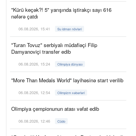
"Kürü keçək?! 5" yarışında iştirakçı sayı 616
nəfərə çatdı
06.08.2026, 15:41
Su idman növləri
"Turan Tovuz" serbiyalı müdafiəçi Filip
Damyanoviçi transfer edib
06.08.2026, 15:24
Olimpiya dünyası
"More Than Medals World" layihəsinə start verilib
06.08.2026, 12:54
Olimpizm xəbərləri
Olimpiya çempionunun atası vəfat edib
06.08.2026, 12:46
Cüdo