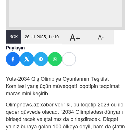
A+
A-
BOK
26.11.2025, 11:10
Paylaşın
Yuta-2034 Qış Olimpiya Oyunlarının Təşkilat
Komitəsi yarış üçün müvəqqəti loqotipin təqdimat
mərasimini keçirib.
Olimpnews.az xəbər verir ki, bu loqotip 2029-cu ilə
qədər qüvvədə olacaq. "2034 Olimpiadası dünyanı
birləşdirəcək və ştatımız da birləşdirəcək. Diqqət
yalnız buraya gələn 100 ölkəyə deyil, həm də ştatın