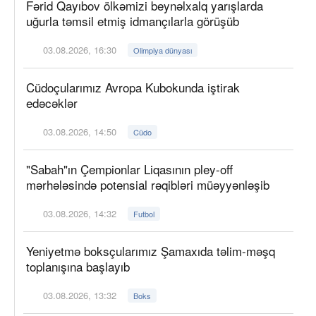
Fərid Qayıbov ölkəmizi beynəlxalq yarışlarda
uğurla təmsil etmiş idmançılarla görüşüb
03.08.2026, 16:30
Olimpiya dünyası
Cüdoçularımız Avropa Kubokunda iştirak
edəcəklər
03.08.2026, 14:50
Cüdo
"Sabah"ın Çempionlar Liqasının pley-off
mərhələsində potensial rəqibləri müəyyənləşib
03.08.2026, 14:32
Futbol
Yeniyetmə boksçularımız Şamaxıda təlim-məşq
toplanışına başlayıb
03.08.2026, 13:32
Boks