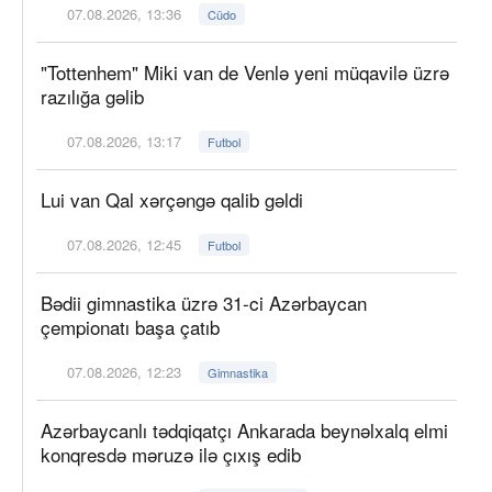
07.08.2026, 13:36
Cüdo
"Tottenhem" Miki van de Venlə yeni müqavilə üzrə
razılığa gəlib
07.08.2026, 13:17
Futbol
Lui van Qal xərçəngə qalib gəldi
07.08.2026, 12:45
Futbol
Bədii gimnastika üzrə 31-ci Azərbaycan
çempionatı başa çatıb
07.08.2026, 12:23
Gimnastika
Azərbaycanlı tədqiqatçı Ankarada beynəlxalq elmi
konqresdə məruzə ilə çıxış edib