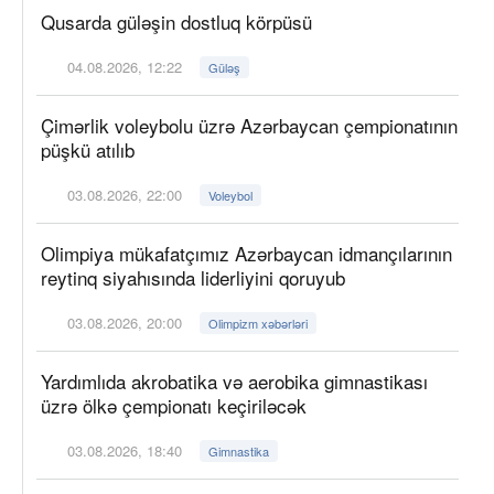
Qusarda güləşin dostluq körpüsü
04.08.2026, 12:22
Güləş
Çimərlik voleybolu üzrə Azərbaycan çempionatının
püşkü atılıb
03.08.2026, 22:00
Voleybol
Olimpiya mükafatçımız Azərbaycan idmançılarının
reytinq siyahısında liderliyini qoruyub
03.08.2026, 20:00
Olimpizm xəbərləri
Yardımlıda akrobatika və aerobika gimnastikası
üzrə ölkə çempionatı keçiriləcək
03.08.2026, 18:40
Gimnastika