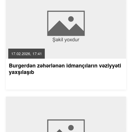
17.02.2026, 17:41
Burgerdən zəhərlənən idmançıların vəziyyəti
yaxşılaşıb