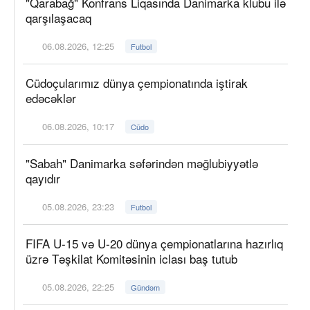
"Qarabağ" Konfrans Liqasında Danimarka klubu ilə
qarşılaşacaq
06.08.2026, 12:25
Futbol
Cüdoçularımız dünya çempionatında iştirak
edəcəklər
06.08.2026, 10:17
Cüdo
"Sabah" Danimarka səfərindən məğlubiyyətlə
qayıdır
05.08.2026, 23:23
Futbol
FIFA U-15 və U-20 dünya çempionatlarına hazırlıq
üzrə Təşkilat Komitəsinin iclası baş tutub
05.08.2026, 22:25
Gündəm