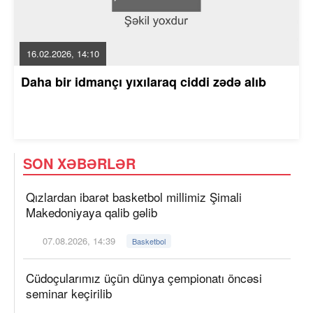
16.02.2026, 14:10
Daha bir idmançı yıxılaraq ciddi zədə alıb
SON XƏBƏRLƏR
Qızlardan ibarət basketbol millimiz Şimali
Makedoniyaya qalib gəlib
07.08.2026, 14:39
Basketbol
Cüdoçularımız üçün dünya çempionatı öncəsi
seminar keçirilib