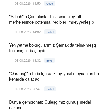
03.08.2026, 14:50
Cüdo
"Sabah"ın Çempionlar Liqasının pley-off
mərhələsində potensial rəqibləri müəyyənləşib
03.08.2026, 14:32
Futbol
Yeniyetmə boksçularımız Şamaxıda təlim-məşq
toplanışına başlayıb
03.08.2026, 13:32
Boks
"Qarabağ"ın futbolçusu iki ay yaşıl meydanlardan
kənarda qalacaq
02.08.2026, 23:47
Futbol
Dünya çempionatı: Güləşçimiz gümüş medal
qazandı