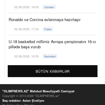
02.08.2026, 18:50
Gündəm
Ronaldo və Corcina evlənməyə hazırlaşır
02.08.2026, 17:24
Futbol
U-18 basketbol millimiz Avropa çempionatını 16-cı
pillədə başa vurub
02.08.2026, 16:55
Basketbol
BÜTÜN XƏBƏRLƏR
"OLIMPNEWS.AZ" Məhdud Məsuliyyətli Cəmiyyət
Copyright © 2013-2026 "OLIMPNEWS.az"
Baş redaktor: Aslan Şirəliyev