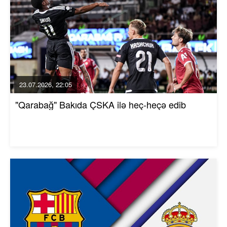
23.07.2026, 22:05
"Qarabağ" Bakıda ÇSKA ilə heç-heçə edib