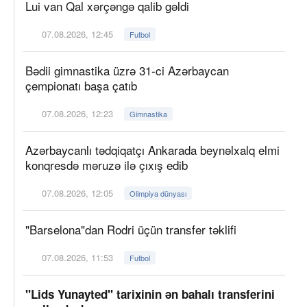
Lui van Qal xərçəngə qalib gəldi
07.08.2026, 12:45
Futbol
Bədii gimnastika üzrə 31-ci Azərbaycan
çempionatı başa çatıb
07.08.2026, 12:23
Gimnastika
Azərbaycanlı tədqiqatçı Ankarada beynəlxalq elmi
konqresdə məruzə ilə çıxış edib
07.08.2026, 12:05
Olimpiya dünyası
"Barselona"dan Rodri üçün transfer təklifi
07.08.2026, 11:53
Futbol
"Lids Yunayted" tarixinin ən bahalı transferini