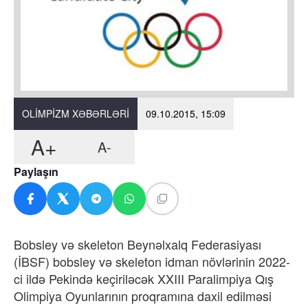
OLIMPIZM XƏBƏRLƏRI
09.10.2015, 15:09
A+
A-
Paylaşın
Bobsley və skeleton Beynəlxalq Federasiyası
(İBSF) bobsley və skeleton idman növlərinin 2022-
ci ildə Pekində keçiriləcək XXIII Paralimpiya Qış
Olimpiya Oyunlarının proqramına daxil edilməsi