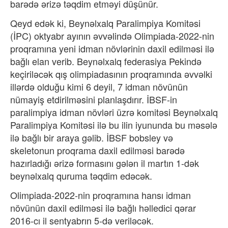
barədə ərizə təqdim etməyi düşünür.
Qeyd edək ki, Beynəlxalq Paralimpiya Komitəsi
(İPC) oktyabr ayının əvvəlində Olimpiada-2022-nin
proqramına yeni idman növlərinin daxil edilməsi ilə
bağlı elan verib. Beynəlxalq federasiya Pekində
keçiriləcək qış olimpiadasının proqramında əvvəlki
illərdə olduğu kimi 6 deyil, 7 idman növünün
nümayiş etdirilməsini planlaşdırır. İBSF-in
paralimpiya idman növləri üzrə komitəsi Beynəlxalq
Paralimpiya Komitəsi ilə bu ilin iyununda bu məsələ
ilə bağlı bir araya gəlib. İBSF bobsley və
skeletonun proqrama daxil edilməsi barədə
hazırladığı ərizə formasını gələn il martın 1-dək
beynəlxalq quruma təqdim edəcək.
Olimpiada-2022-nin proqramına hansı idman
növünün daxil edilməsi ilə bağlı həlledici qərar
2016-cı il sentyabrın 5-də veriləcək.