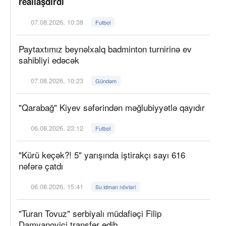
reallaşdırdı
07.08.2026, 10:38
Futbol
Paytaxtımız beynəlxalq badminton turnirinə ev
sahibliyi edəcək
07.08.2026, 10:23
Gündəm
"Qarabağ" Kiyev səfərindən məğlubiyyətlə qayıdır
06.08.2026, 23:12
Futbol
"Kürü keçək?! 5" yarışında iştirakçı sayı 616
nəfərə çatdı
06.08.2026, 15:41
Su idman növləri
"Turan Tovuz" serbiyalı müdafiəçi Filip
Damyanoviçi transfer edib