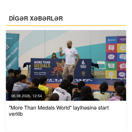
DİGƏR XƏBƏRLƏR
06.08.2026, 12:54
"More Than Medals World" layihəsinə start
verilib