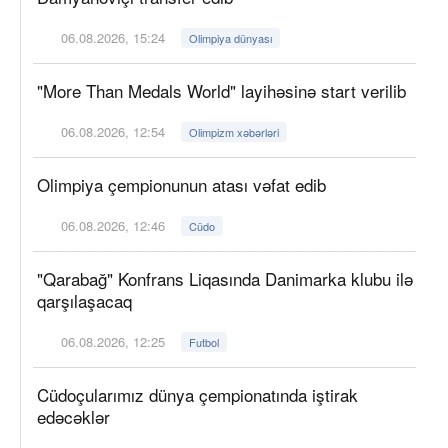
06.08.2026, 15:24
Olimpiya dünyası
"More Than Medals World" layihəsinə start verilib
06.08.2026, 12:54
Olimpizm xəbərləri
Olimpiya çempionunun atası vəfat edib
06.08.2026, 12:46
Cüdo
"Qarabağ" Konfrans Liqasında Danimarka klubu ilə
qarşılaşacaq
06.08.2026, 12:25
Futbol
Cüdoçularımız dünya çempionatında iştirak
edəcəklər