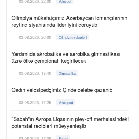
03.08.2026, 22:00
Voleybol
Olimpiya mükafatçımız Azərbaycan idmançılarının
reytinq siyahısında liderliyini qoruyub
03.08.2026, 20:00
Olimpizm xəbərləri
Yardımlıda akrobatika və aerobika gimnastikası
üzrə ölkə çempionatı keçiriləcək
03.08.2026, 18:40
Gimnastika
Qadın velosipedçimiz Çində qələbə qazanıb
03.08.2026, 17:25
Velosiped
"Sabah"ın Avropa Liqasının pley-off mərhələsindəki
potensial rəqibləri müəyyənləşib
03.08.2026, 17:06
Futbol