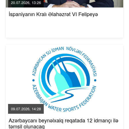
20.07.2026, 13:26
İspaniyanın Kralı Əlahəzrət VI Felipeyə
09.07.2026, 14:28
Azərbaycanı beynəlxalq reqatada 12 idmançı ilə
təmsil olunacaq