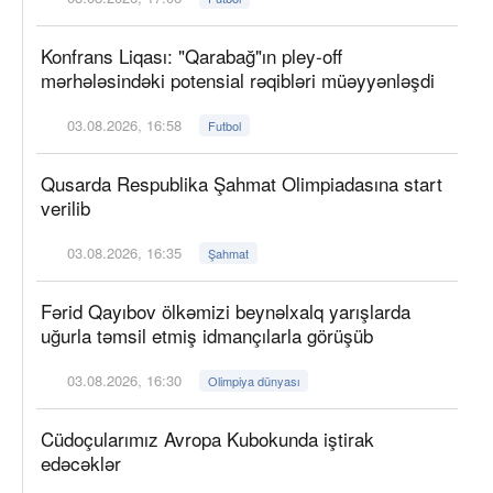
Konfrans Liqası: "Qarabağ"ın pley-off
mərhələsindəki potensial rəqibləri müəyyənləşdi
03.08.2026, 16:58
Futbol
Qusarda Respublika Şahmat Olimpiadasına start
verilib
03.08.2026, 16:35
Şahmat
Fərid Qayıbov ölkəmizi beynəlxalq yarışlarda
uğurla təmsil etmiş idmançılarla görüşüb
03.08.2026, 16:30
Olimpiya dünyası
Cüdoçularımız Avropa Kubokunda iştirak
edəcəklər