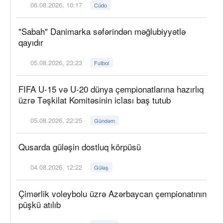
06.08.2026, 10:17
Cüdo
"Sabah" Danimarka səfərindən məğlubiyyətlə
qayıdır
05.08.2026, 23:23
Futbol
FIFA U-15 və U-20 dünya çempionatlarına hazırlıq
üzrə Təşkilat Komitəsinin iclası baş tutub
05.08.2026, 22:25
Gündəm
Qusarda güləşin dostluq körpüsü
04.08.2026, 12:22
Güləş
Çimərlik voleybolu üzrə Azərbaycan çempionatının
püşkü atılıb