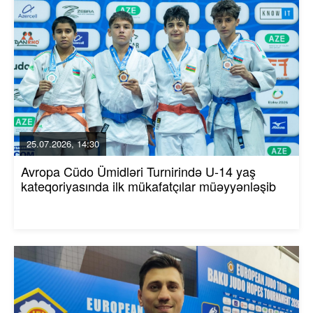
25.07.2026, 14:30
Avropa Cüdo Ümidləri Turnirində U-14 yaş
kateqoriyasında ilk mükafatçılar müəyyənləşib