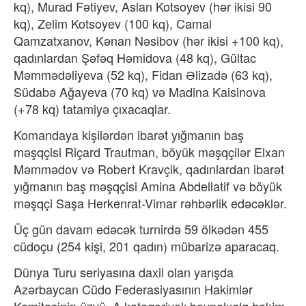
kq), Murad Fətiyev, Aslan Kotsoyev (hər ikisi 90
kq), Zelim Kotsoyev (100 kq), Camal
Qamzatxanov, Kənan Nəsibov (hər ikisi +100 kq),
qadınlardan Şəfəq Həmidova (48 kq), Gültac
Məmmədəliyeva (52 kq), Fidan Əlizadə (63 kq),
Südabə Ağayeva (70 kq) və Madina Kaisinova
(+78 kq) tatamiyə çıxacaqlar.
Komandaya kişilərdən ibarət yığmanın baş
məşqçisi Riçard Trautman, böyük məşqçilər Elxan
Məmmədov və Robert Kravçik, qadınlardan ibarət
yığmanın baş məşqçisi Amina Abdellatif və böyük
məşqçi Saşa Herkenrat-Vimar rəhbərlik edəcəklər.
Üç gün davam edəcək turnirdə 59 ölkədən 455
cüdoçu (254 kişi, 201 qadın) mübarizə aparacaq.
Dünya Turu seriyasına daxil olan yarışda
Azərbaycan Cüdo Federasiyasının Hakimlər
Komitəsinin üzvü, A kateqoriyalı beynəlxalq hakim