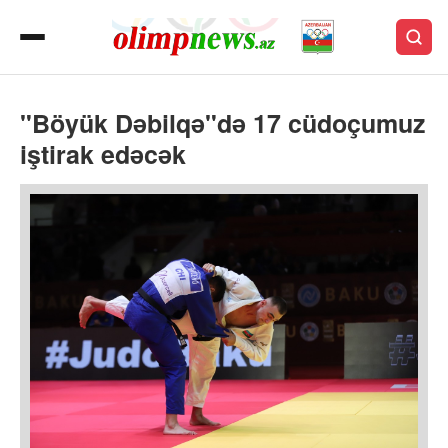
"Böyük Dəbilqə"də 17 cüdoçumuz
iştirak edəcək