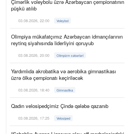
Çimərlik voleybolu üzrə Azərbaycan çempionatının
püşkü atılıb
03.08.2026, 22:00
Voleybol
Olimpiya mükafatçımız Azərbaycan idmançılarının
reytinq siyahısında liderliyini qoruyub
03.08.2026, 20:00
Olimpizm xəbərləri
Yardımlıda akrobatika və aerobika gimnastikası
üzrə ölkə çempionatı keçiriləcək
03.08.2026, 18:40
Gimnastika
Qadın velosipedçimiz Çində qələbə qazanıb
03.08.2026, 17:25
Velosiped
"Sabah"ın Avropa Liqasının pley-off mərhələsindəki