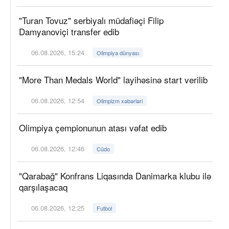
"Turan Tovuz" serbiyalı müdafiəçi Filip
Damyanoviçi transfer edib
06.08.2026, 15:24
Olimpiya dünyası
"More Than Medals World" layihəsinə start verilib
06.08.2026, 12:54
Olimpizm xəbərləri
Olimpiya çempionunun atası vəfat edib
06.08.2026, 12:46
Cüdo
"Qarabağ" Konfrans Liqasında Danimarka klubu ilə
qarşılaşacaq
06.08.2026, 12:25
Futbol