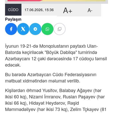
A+
A-
CÜDO
17.06.2026, 15:36
Paylaşın
İyunun 19-21-də Monqolustanın paytaxtı Ulan-
Batorda keçiriləcək "Böyük Dəbilqə" turnirində
Azərbaycanı 12 çəki dərəcəsində 17 cüdoçu təmsil
edəcək.
Bu barədə Azərbaycan Cüdo Federasiyasının
mətbuat xidmətindən məlumat verilib.
Kişilərdən Əhməd Yusifov, Balabəy Ağayev (hər
ikisi 60 kq), Nizami İmranov, Ruslan Paşayev (hər
ikisi 66 kq), Hidayət Heydərov, Rəşid
Məmmədəliyev (hər ikisi 73 kq), Zelim Tçkayev (81