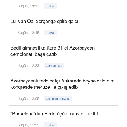
Bugün, 13:17
Futbol
Lui van Qal xərçəngə qalib gəldi
Bugün, 12:45
Futbol
Bədii gimnastika üzrə 31-ci Azərbaycan
çempionatı başa çatıb
Bugün, 12:23
Gimnastika
Azərbaycanlı tədqiqatçı Ankarada beynəlxalq elmi
konqresdə məruzə ilə çıxış edib
Bugün, 12:05
Olimpiya dünyası
"Barselona"dan Rodri üçün transfer təklifi
Bugün, 11:53
Futbol