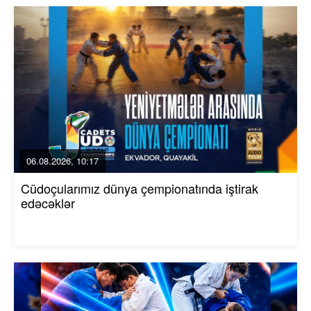
06.08.2026, 10:17
Cüdoçularımız dünya çempionatında iştirak
edəcəklər