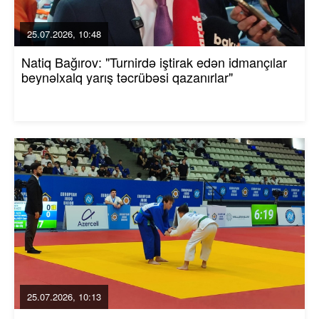
25.07.2026, 10:48
Natiq Bağırov: "Turnirdə iştirak edən idmançılar
beynəlxalq yarış təcrübəsi qazanırlar"
25.07.2026, 10:13