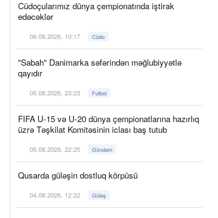
Cüdoçularımız dünya çempionatında iştirak
edəcəklər
06.08.2026, 10:17
Cüdo
"Sabah" Danimarka səfərindən məğlubiyyətlə
qayıdır
05.08.2026, 23:23
Futbol
FIFA U-15 və U-20 dünya çempionatlarına hazırlıq
üzrə Təşkilat Komitəsinin iclası baş tutub
05.08.2026, 22:25
Gündəm
Qusarda güləşin dostluq körpüsü
04.08.2026, 12:22
Güləş