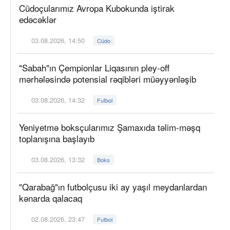
Cüdoçularımız Avropa Kubokunda iştirak
edəcəklər
03.08.2026, 14:50
Cüdo
"Sabah"ın Çempionlar Liqasının pley-off
mərhələsində potensial rəqibləri müəyyənləşib
03.08.2026, 14:32
Futbol
Yeniyetmə boksçularımız Şamaxıda təlim-məşq
toplanışına başlayıb
03.08.2026, 13:32
Boks
"Qarabağ"ın futbolçusu iki ay yaşıl meydanlardan
kənarda qalacaq
02.08.2026, 23:47
Futbol