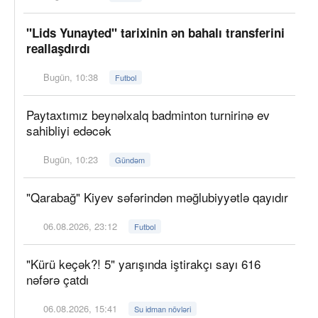
"Lids Yunayted" tarixinin ən bahalı transferini
reallaşdırdı
Bugün, 10:38
Futbol
Paytaxtımız beynəlxalq badminton turnirinə ev
sahibliyi edəcək
Bugün, 10:23
Gündəm
"Qarabağ" Kiyev səfərindən məğlubiyyətlə qayıdır
06.08.2026, 23:12
Futbol
"Kürü keçək?! 5" yarışında iştirakçı sayı 616
nəfərə çatdı
06.08.2026, 15:41
Su idman növləri