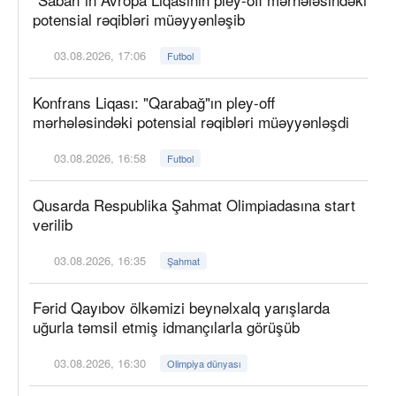
potensial rəqibləri müəyyənləşib
03.08.2026, 17:06
Futbol
Konfrans Liqası: "Qarabağ"ın pley-off
mərhələsindəki potensial rəqibləri müəyyənləşdi
03.08.2026, 16:58
Futbol
Qusarda Respublika Şahmat Olimpiadasına start
verilib
03.08.2026, 16:35
Şahmat
Fərid Qayıbov ölkəmizi beynəlxalq yarışlarda
uğurla təmsil etmiş idmançılarla görüşüb
03.08.2026, 16:30
Olimpiya dünyası