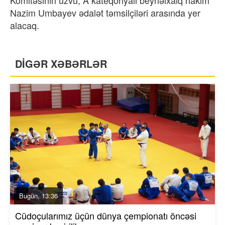
Nazim Umbayev ədalət təmsilçiləri arasında yer
alacaq.
DİGƏR XƏBƏRLƏR
Bugün, 13:36
Cüdoçularımız üçün dünya çempionatı öncəsi