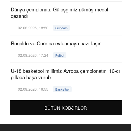
Dünya çempionatı: Güləşçimiz gümüş medal
qazandı
02.08.2026, 18:50
Gündəm
Ronaldo və Corcina evlənməyə hazırlaşır
02.08.2026, 17:24
Futbol
U-18 basketbol millimiz Avropa çempionatını 16-cı
pillədə başa vurub
02.08.2026, 16:55
Basketbol
BÜTÜN XƏBƏRLƏR