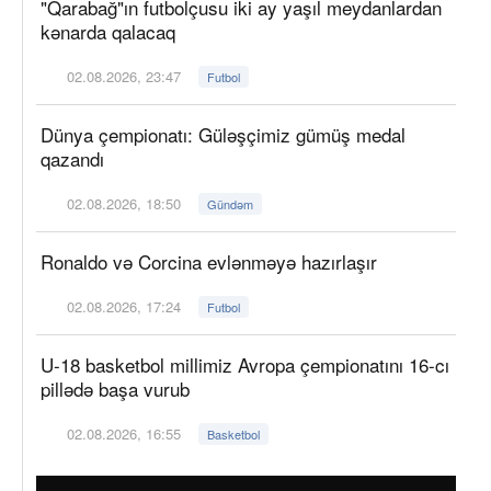
"Qarabağ"ın futbolçusu iki ay yaşıl meydanlardan
kənarda qalacaq
02.08.2026, 23:47
Futbol
Dünya çempionatı: Güləşçimiz gümüş medal
qazandı
02.08.2026, 18:50
Gündəm
Ronaldo və Corcina evlənməyə hazırlaşır
02.08.2026, 17:24
Futbol
U-18 basketbol millimiz Avropa çempionatını 16-cı
pillədə başa vurub
02.08.2026, 16:55
Basketbol