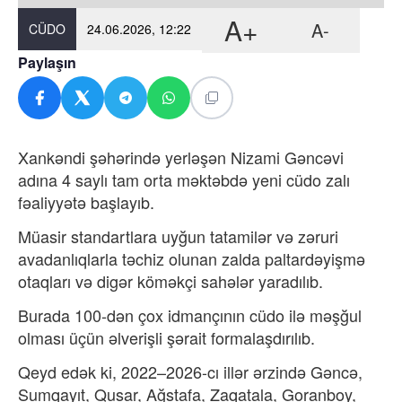
A+
A-
CÜDO
24.06.2026, 12:22
Paylaşın
Xankəndi şəhərində yerləşən Nizami Gəncəvi
adına 4 saylı tam orta məktəbdə yeni cüdo zalı
fəaliyyətə başlayıb.
Müasir standartlara uyğun tatamilər və zəruri
avadanlıqlarla təchiz olunan zalda paltardəyişmə
otaqları və digər köməkçi sahələr yaradılıb.
Burada 100-dən çox idmançının cüdo ilə məşğul
olması üçün əlverişli şərait formalaşdırılıb.
Qeyd edək ki, 2022–2026-cı illər ərzində Gəncə,
Sumqayıt, Qusar, Ağstafa, Zaqatala, Goranboy,