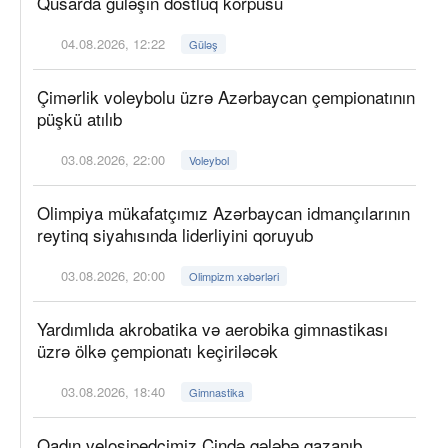
Qusarda güləşin dostluq körpüsü
04.08.2026, 12:22
Güləş
Çimərlik voleybolu üzrə Azərbaycan çempionatının
püşkü atılıb
03.08.2026, 22:00
Voleybol
Olimpiya mükafatçımız Azərbaycan idmançılarının
reytinq siyahısında liderliyini qoruyub
03.08.2026, 20:00
Olimpizm xəbərləri
Yardımlıda akrobatika və aerobika gimnastikası
üzrə ölkə çempionatı keçiriləcək
03.08.2026, 18:40
Gimnastika
Qadın velosipedçimiz Çində qələbə qazanıb