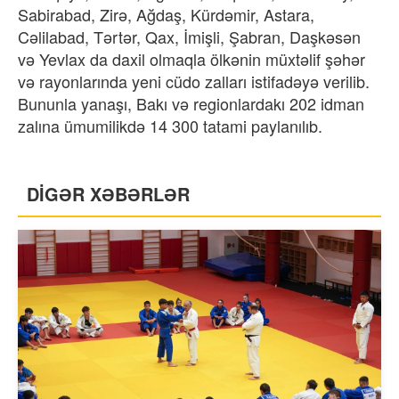
Sabirabad, Zirə, Ağdaş, Kürdəmir, Astara,
Cəlilabad, Tərtər, Qax, İmişli, Şabran, Daşkəsən
və Yevlax da daxil olmaqla ölkənin müxtəlif şəhər
və rayonlarında yeni cüdo zalları istifadəyə verilib.
Bununla yanaşı, Bakı və regionlardakı 202 idman
zalına ümumilikdə 14 300 tatami paylanılıb.
DİGƏR XƏBƏRLƏR