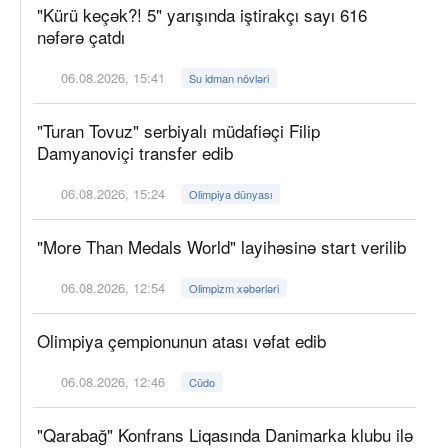
"Kürü keçək?! 5" yarışında iştirakçı sayı 616
nəfərə çatdı
06.08.2026, 15:41
Su idman növləri
"Turan Tovuz" serbiyalı müdafiəçi Filip
Damyanoviçi transfer edib
06.08.2026, 15:24
Olimpiya dünyası
"More Than Medals World" layihəsinə start verilib
06.08.2026, 12:54
Olimpizm xəbərləri
Olimpiya çempionunun atası vəfat edib
06.08.2026, 12:46
Cüdo
"Qarabağ" Konfrans Liqasında Danimarka klubu ilə