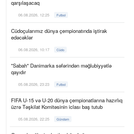
qarşılaşacaq
06.08.2026, 12:25
Futbol
Cüdoçularımız dünya çempionatında iştirak
edəcəklər
06.08.2026, 10:17
Cüdo
"Sabah" Danimarka səfərindən məğlubiyyətlə
qayıdır
05.08.2026, 23:23
Futbol
FIFA U-15 və U-20 dünya çempionatlarına hazırlıq
üzrə Təşkilat Komitəsinin iclası baş tutub
05.08.2026, 22:25
Gündəm