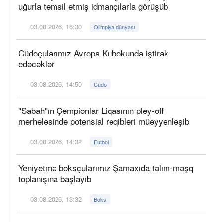
uğurla təmsil etmiş idmançılarla görüşüb
03.08.2026, 16:30
Olimpiya dünyası
Cüdoçularımız Avropa Kubokunda iştirak
edəcəklər
03.08.2026, 14:50
Cüdo
"Sabah"ın Çempionlar Liqasının pley-off
mərhələsində potensial rəqibləri müəyyənləşib
03.08.2026, 14:32
Futbol
Yeniyetmə boksçularımız Şamaxıda təlim-məşq
toplanışına başlayıb
03.08.2026, 13:32
Boks