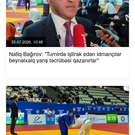
25.07.2026, 10:48
Natiq Bağırov: "Turnirdə iştirak edən idmançılar
beynəlxalq yarış təcrübəsi qazanırlar"