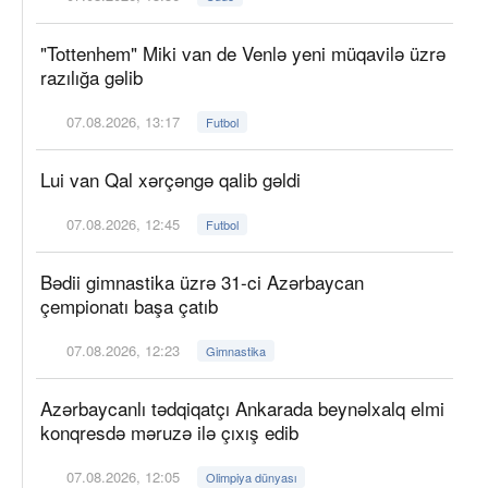
"Tottenhem" Miki van de Venlə yeni müqavilə üzrə
razılığa gəlib
07.08.2026, 13:17
Futbol
Lui van Qal xərçəngə qalib gəldi
07.08.2026, 12:45
Futbol
Bədii gimnastika üzrə 31-ci Azərbaycan
çempionatı başa çatıb
07.08.2026, 12:23
Gimnastika
Azərbaycanlı tədqiqatçı Ankarada beynəlxalq elmi
konqresdə məruzə ilə çıxış edib
07.08.2026, 12:05
Olimpiya dünyası