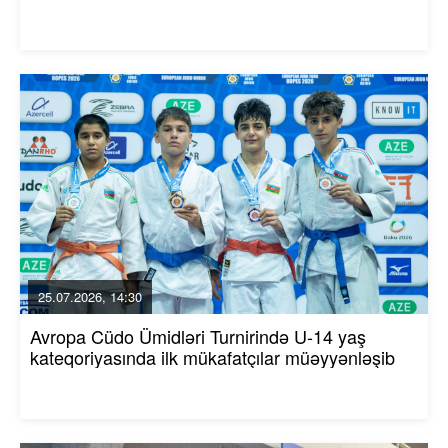
25.07.2026, 14:30
Avropa Cüdo Ümidləri Turnirində U-14 yaş
kateqoriyasında ilk mükafatçılar müəyyənləşib