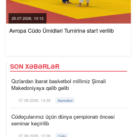
25.07.2026, 10:13
Avropa Cüdo Ümidləri Turnirinə start verilib
SON XƏBƏRLƏR
Qızlardan ibarət basketbol millimiz Şimali
Makedoniyaya qalib gəlib
07.08.2026, 14:39
Basketbol
Cüdoçularımız üçün dünya çempionatı öncəsi
seminar keçirilib
07.08.2026, 13:36
Cüdo