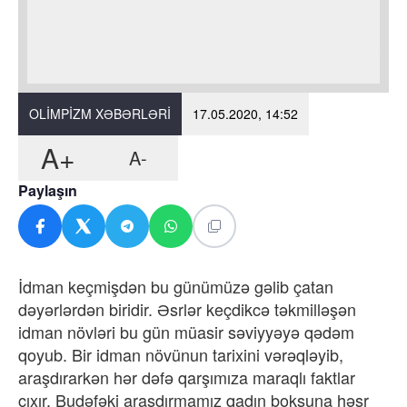
OLIMPIZM XƏBƏRLƏRI
17.05.2020, 14:52
A+
A-
Paylaşın
İdman keçmişdən bu günümüzə gəlib çatan
dəyərlərdən biridir. Əsrlər keçdikcə təkmilləşən
idman növləri bu gün müasir səviyyəyə qədəm
qoyub. Bir idman növünun tarixini vərəqləyib,
araşdırarkən hər dəfə qarşımıza maraqlı faktlar
çıxır. Budəfəki araşdırmamız qadın boksuna həsr