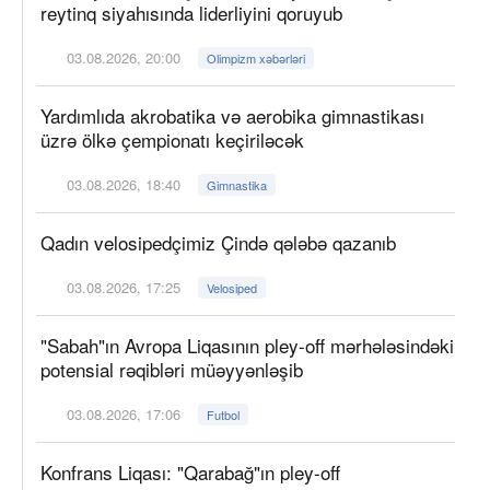
reytinq siyahısında liderliyini qoruyub
03.08.2026, 20:00
Olimpizm xəbərləri
Yardımlıda akrobatika və aerobika gimnastikası
üzrə ölkə çempionatı keçiriləcək
03.08.2026, 18:40
Gimnastika
Qadın velosipedçimiz Çində qələbə qazanıb
03.08.2026, 17:25
Velosiped
"Sabah"ın Avropa Liqasının pley-off mərhələsindəki
potensial rəqibləri müəyyənləşib
03.08.2026, 17:06
Futbol
Konfrans Liqası: "Qarabağ"ın pley-off