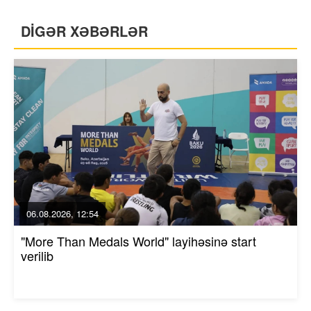
DİGƏR XƏBƏRLƏR
06.08.2026, 12:54
"More Than Medals World" layihəsinə start
verilib