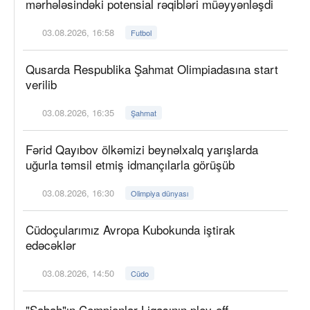
mərhələsindəki potensial rəqibləri müəyyənləşdi
03.08.2026, 16:58
Futbol
Qusarda Respublika Şahmat Olimpiadasına start
verilib
03.08.2026, 16:35
Şahmat
Fərid Qayıbov ölkəmizi beynəlxalq yarışlarda
uğurla təmsil etmiş idmançılarla görüşüb
03.08.2026, 16:30
Olimpiya dünyası
Cüdoçularımız Avropa Kubokunda iştirak
edəcəklər
03.08.2026, 14:50
Cüdo
"Sabah"ın Çempionlar Liqasının pley-off