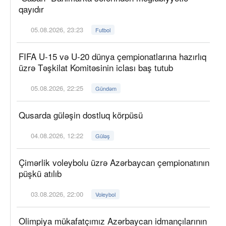
qayıdır
05.08.2026, 23:23
Futbol
FIFA U-15 və U-20 dünya çempionatlarına hazırlıq
üzrə Təşkilat Komitəsinin iclası baş tutub
05.08.2026, 22:25
Gündəm
Qusarda güləşin dostluq körpüsü
04.08.2026, 12:22
Güləş
Çimərlik voleybolu üzrə Azərbaycan çempionatının
püşkü atılıb
03.08.2026, 22:00
Voleybol
Olimpiya mükafatçımız Azərbaycan idmançılarının