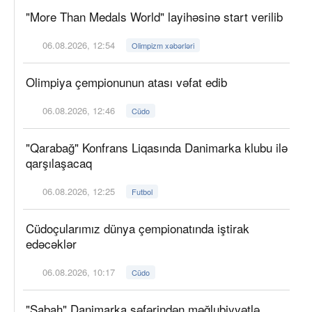
"More Than Medals World" layihəsinə start verilib
06.08.2026, 12:54
Olimpizm xəbərləri
Olimpiya çempionunun atası vəfat edib
06.08.2026, 12:46
Cüdo
"Qarabağ" Konfrans Liqasında Danimarka klubu ilə
qarşılaşacaq
06.08.2026, 12:25
Futbol
Cüdoçularımız dünya çempionatında iştirak
edəcəklər
06.08.2026, 10:17
Cüdo
"Sabah" Danimarka səfərindən məğlubiyyətlə