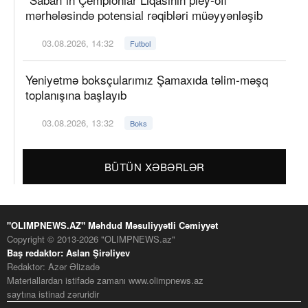
mərhələsində potensial rəqibləri müəyyənləşib
03.08.2026, 14:32
Futbol
Yeniyetmə boksçularımız Şamaxıda təlim-məşq
toplanışına başlayıb
03.08.2026, 13:32
Boks
BÜTÜN XƏBƏRLƏR
"OLIMPNEWS.AZ" Məhdud Məsuliyyətli Cəmiyyət
Copyright © 2013-2026 "OLIMPNEWS.az"
Baş redaktor: Aslan Şirəliyev
Redaktor: Azər Əlizadə
Materiallardan istifadə zamanı www.olimpnews.az
saytına istinad zəruridir