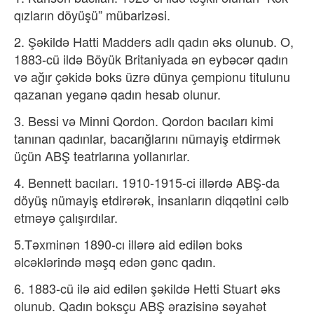
qızların döyüşü” mübarizəsi.
2.​ Şəkildə Hatti Madders adlı qadın əks olunub. O,
1883-cü ildə Böyük Britaniyada ən eybəcər qadın
və ağır çəkidə boks üzrə dünya çempionu titulunu
qazanan yeganə qadın hesab olunur.
3. Bessi və Minni Qordon. Qordon bacıları kimi
tanınan qadınlar, bacarığlarını nümayiş etdirmək
üçün ABŞ teatrlarına yollanırlar.
4. Bennett bacıları. 1910-1915-ci illərdə ABŞ-da
döyüş nümayiş etdirərək, insanların diqqətini cəlb
etməyə çalışırdılar.
5.Təxminən 1890-cı illərə aid edilən boks
əlcəklərində məşq edən gənc qadın.
6.​ 1883-cü ilə aid edilən şəkildə Hetti Stuart əks
olunub. Qadın boksçu ABŞ ərazisinə səyahət