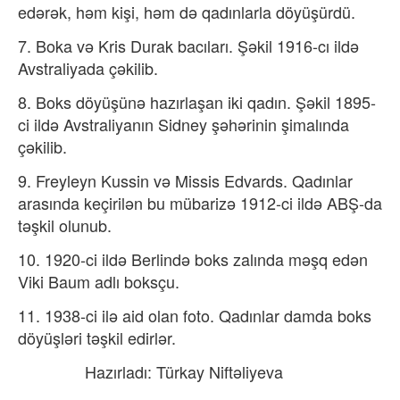
edərək, həm kişi, həm də qadınlarla döyüşürdü.
7. Boka və Kris Durak bacıları. Şəkil 1916-cı ildə
Avstraliyada çəkilib.
8. Boks döyüşünə hazırlaşan iki qadın. Şəkil 1895-
ci ildə Avstraliyanın Sidney şəhərinin şimalında
çəkilib.
9.​ Freyleyn Kussin və Missis Edvards. Qadınlar
arasında keçirilən bu mübarizə 1912-ci ildə ABŞ-da
təşkil olunub.
10. 1920-ci ildə Berlində boks zalında məşq edən
Viki Baum adlı boksçu.
11. 1938-ci ilə aid olan foto.​ Qadınlar damda boks
döyüşləri təşkil edirlər.
​ ​ ​ ​ ​ ​ ​ ​ ​ ​ ​ ​ ​ ​ ​ ​Hazırladı: Türkay Niftəliyeva