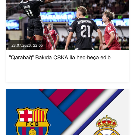
23.07.2026, 22:05
"Qarabağ" Bakıda ÇSKA ilə heç-heçə edib