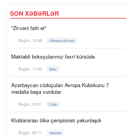
SON XƏBƏRLƏR
"Zirvəni fəth et"
Bugün, 12:48
Olimpiya dünyası
Məktəbli boksçularımız fəxri kürsüdə
Bugün, 11:00
Boks
Azərbaycan cüdoçuları Avropa Kubokunu 7
medalla başa vurdular
Bugün, 00:51
Cüdo
Klublararası ölkə çempionatı yekunlaşdı
Bugün, 00:11
Voleybol