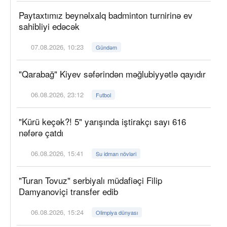
Paytaxtımız beynəlxalq badminton turnirinə ev
sahibliyi edəcək
07.08.2026, 10:23
Gündəm
"Qarabağ" Kiyev səfərindən məğlubiyyətlə qayıdır
06.08.2026, 23:12
Futbol
"Kürü keçək?! 5" yarışında iştirakçı sayı 616
nəfərə çatdı
06.08.2026, 15:41
Su idman növləri
"Turan Tovuz" serbiyalı müdafiəçi Filip
Damyanoviçi transfer edib
06.08.2026, 15:24
Olimpiya dünyası