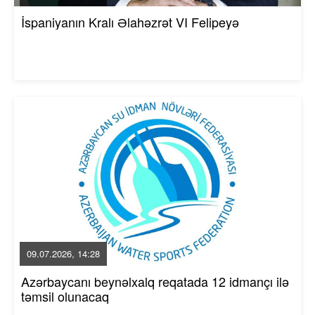
İspaniyanın Kralı Əlahəzrət VI Felipeyə
09.07.2026, 14:28
Azərbaycanı beynəlxalq reqatada 12 idmançı ilə
təmsil olunacaq