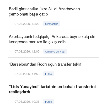
Bədii gimnastika üzrə 31-ci Azərbaycan
çempionatı başa çatıb
07.08.2026, 12:23
Gimnastika
Azərbaycanlı tədqiqatçı Ankarada beynəlxalq elmi
konqresdə məruzə ilə çıxış edib
07.08.2026, 12:05
Olimpiya dünyası
"Barselona"dan Rodri üçün transfer təklifi
07.08.2026, 11:53
Futbol
"Lids Yunayted" tarixinin ən bahalı transferini
reallaşdırdı
07.08.2026, 10:38
Futbol