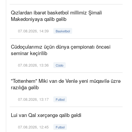
Qızlardan ibarət basketbol millimiz Şimali
Makedoniyaya qalib gəlib
07.08.2026, 14:39
Basketbol
Cüdoçularımız üçün dünya çempionatı öncəsi
seminar keçirilib
07.08.2026, 13:36
Cüdo
"Tottenhem" Miki van de Venlə yeni müqavilə üzrə
razılığa gəlib
07.08.2026, 13:17
Futbol
Lui van Qal xərçəngə qalib gəldi
07.08.2026, 12:45
Futbol