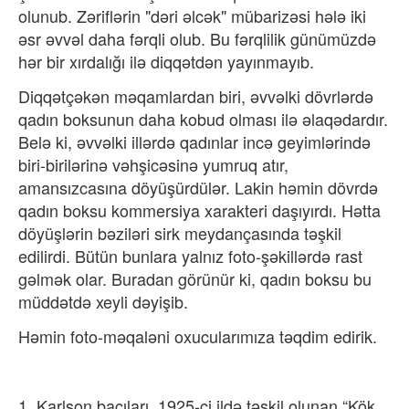
olunub. Zəriflərin "dəri əlcək" mübarizəsi hələ iki
əsr əvvəl daha fərqli olub. Bu fərqlilik günümüzdə
hər bir xırdalığı ilə diqqətdən yayınmayıb.
Diqqətçəkən məqamlardan biri, əvvəlki dövrlərdə​
qadın boksunun daha kobud olması ilə əlaqədardır.
Belə ki, əvvəlki illərdə qadınlar incə geyimlərində
biri-birilərinə vəhşicəsinə yumruq atır,
amansızcasına döyüşürdülər. Lakin həmin dövrdə
qadın boksu kommersiya xarakteri daşıyırdı. Hətta
döyüşlərin bəziləri sirk meydançasında təşkil
edilirdi. Bütün bunlara yalnız foto-şəkillərdə rast
gəlmək olar. Buradan görünür ki, qadın​ boksu bu
müddətdə xeyli dəyişib.​
Həmin foto-məqaləni oxucularımıza təqdim edirik.
1. Karlson bacıları. 1925-ci ildə təşkil olunan “Kök