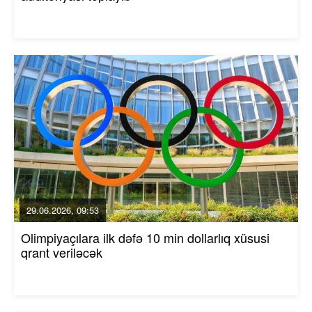
29.06.2026, 09:53
Olimpiyaçılara ilk dəfə 10 min dollarlıq xüsusi
qrant veriləcək