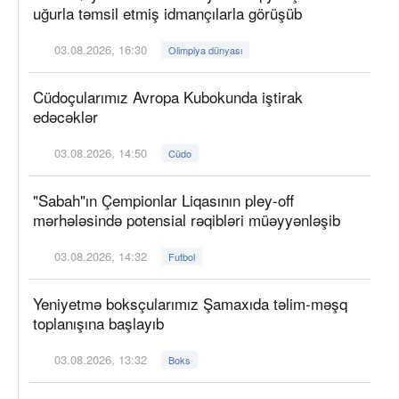
uğurla təmsil etmiş idmançılarla görüşüb
03.08.2026, 16:30
Olimpiya dünyası
Cüdoçularımız Avropa Kubokunda iştirak
edəcəklər
03.08.2026, 14:50
Cüdo
"Sabah"ın Çempionlar Liqasının pley-off
mərhələsində potensial rəqibləri müəyyənləşib
03.08.2026, 14:32
Futbol
Yeniyetmə boksçularımız Şamaxıda təlim-məşq
toplanışına başlayıb
03.08.2026, 13:32
Boks