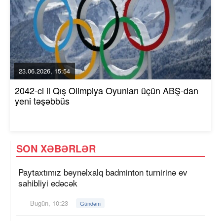
23.06.2026, 15:54
2042-ci il Qış Olimpiya Oyunları üçün ABŞ-dan
yeni təşəbbüs
SON XƏBƏRLƏR
Paytaxtımız beynəlxalq badminton turnirinə ev
sahibliyi edəcək
Bugün, 10:23
Gündəm