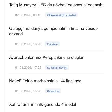
Tofiq Musayev UFC-də növbəti qələbəsini qazanıb
02.08.2026, 00:13
Əlbəyaxa döyüş növləri
Güləşçimiz dünya çempionatının finalına vəsiqə
qazandı
01.08.2026, 18:28
Gündəm
Avarçəkənlərimiz Avropa ikincisi olublar
01.08.2026, 17:25
Su idman növləri
Neftçi" Tokio mərhələsinin 1/4 finalında
01.08.2026, 16:28
Basketbol
Xatirə turnirinin ilk günündə 4 medal