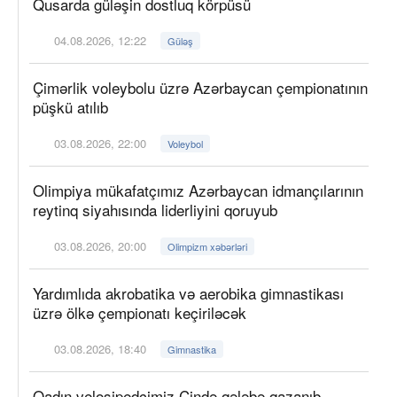
Qusarda güləşin dostluq körpüsü
04.08.2026, 12:22
Güləş
Çimərlik voleybolu üzrə Azərbaycan çempionatının
püşkü atılıb
03.08.2026, 22:00
Voleybol
Olimpiya mükafatçımız Azərbaycan idmançılarının
reytinq siyahısında liderliyini qoruyub
03.08.2026, 20:00
Olimpizm xəbərləri
Yardımlıda akrobatika və aerobika gimnastikası
üzrə ölkə çempionatı keçiriləcək
03.08.2026, 18:40
Gimnastika
Qadın velosipedçimiz Çində qələbə qazanıb