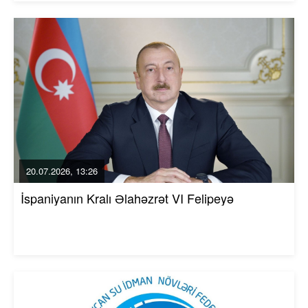
20.07.2026, 13:26
İspaniyanın Kralı Əlahəzrət VI Felipeyə