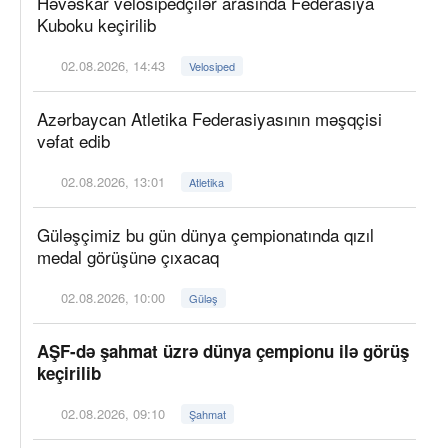
Həvəskar velosipedçilər arasında Federasiya
Kuboku keçirilib
02.08.2026, 14:43
Velosiped
Azərbaycan Atletika Federasiyasının məşqçisi
vəfat edib
02.08.2026, 13:01
Atletika
Güləşçimiz bu gün dünya çempionatında qızıl
medal görüşünə çıxacaq
02.08.2026, 10:00
Güləş
AŞF-də şahmat üzrə dünya çempionu ilə görüş
keçirilib
02.08.2026, 09:10
Şahmat