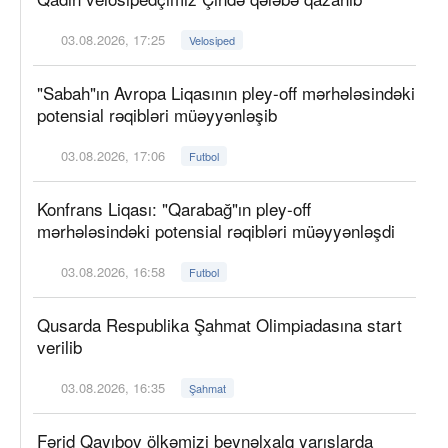
03.08.2026, 17:25
Velosiped
"Sabah"ın Avropa Liqasının pley-off mərhələsindəki
potensial rəqibləri müəyyənləşib
03.08.2026, 17:06
Futbol
Konfrans Liqası: "Qarabağ"ın pley-off
mərhələsindəki potensial rəqibləri müəyyənləşdi
03.08.2026, 16:58
Futbol
Qusarda Respublika Şahmat Olimpiadasına start
verilib
03.08.2026, 16:35
Şahmat
Fərid Qayıbov ölkəmizi beynəlxalq yarışlarda