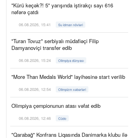
"Kürü keçək?! 5" yarışında iştirakçı sayı 616
nəfərə çatdı
06.08.2026, 15:41
Su idman növləri
"Turan Tovuz" serbiyalı müdafiəçi Filip
Damyanoviçi transfer edib
06.08.2026, 15:24
Olimpiya dünyası
"More Than Medals World" layihəsinə start verilib
06.08.2026, 12:54
Olimpizm xəbərləri
Olimpiya çempionunun atası vəfat edib
06.08.2026, 12:46
Cüdo
"Qarabağ" Konfrans Liqasında Danimarka klubu ilə