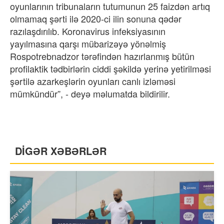
oyunlarının tribunaların tutumunun 25 faizdən artıq
olmamaq şərti ilə 2020-ci ilin sonuna qədər
razılaşdırılıb. Koronavirus infeksiyasının
yayılmasına qarşı mübarizəyə yönəlmiş
Rospotrebnadzor tərəfindən hazırlanmış bütün
profilaktik tədbirlərin ciddi şəkildə yerinə yetirilməsi
şərtilə azarkeşlərin oyunları canlı izləməsi
mümkündür”, - deyə məlumatda bildirilir.
DİGƏR XƏBƏRLƏR