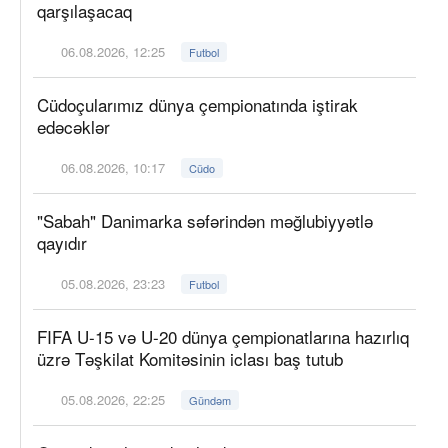
qarşılaşacaq
06.08.2026, 12:25
Futbol
Cüdoçularımız dünya çempionatında iştirak
edəcəklər
06.08.2026, 10:17
Cüdo
"Sabah" Danimarka səfərindən məğlubiyyətlə
qayıdır
05.08.2026, 23:23
Futbol
FIFA U-15 və U-20 dünya çempionatlarına hazırlıq
üzrə Təşkilat Komitəsinin iclası baş tutub
05.08.2026, 22:25
Gündəm