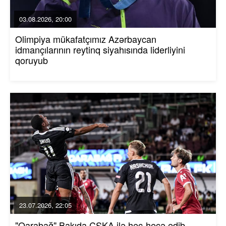
03.08.2026, 20:00
Olimpiya mükafatçımız Azərbaycan
idmançılarının reytinq siyahısında liderliyini
qoruyub
23.07.2026, 22:05
"Qarabağ" Bakıda ÇSKA ilə heç-heçə edib