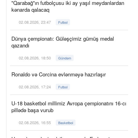
"Qarabağ"ın futbolçusu iki ay yaşıl meydanlardan
kənarda qalacaq
02.08.2026, 23:47
Futbol
Dünya çempionatı: Güləşçimiz gümüş medal
qazandı
02.08.2026, 18:50
Gündəm
Ronaldo və Corcina evlənməyə hazırlaşır
02.08.2026, 17:24
Futbol
U-18 basketbol millimiz Avropa çempionatını 16-cı
pillədə başa vurub
02.08.2026, 16:55
Basketbol