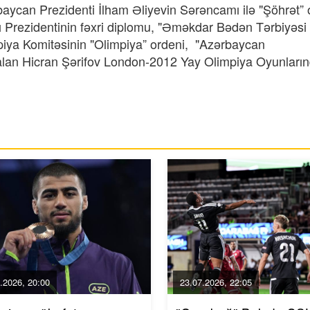
rbaycan Prezidenti İlham Əliyevin Sərəncamı ilə "Şöhrət” 
 Prezidentinin fəxri diplomu, "Əməkdar Bədən Tərbiyəsi
limpiya Komitəsinin "Olimpiya” ordeni, "Azərbaycan
alan Hicran Şərifov London-2012 Yay Olimpiya Oyunları
.2026, 20:00
23.07.2026, 22:05