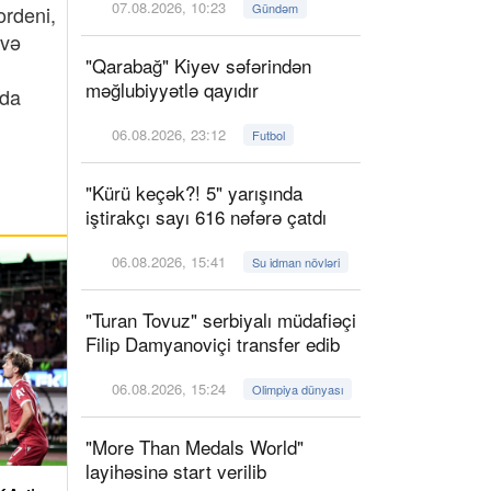
07.08.2026, 10:23
Gündəm
ordeni,
 və
"Qarabağ" Kiyev səfərindən
məğlubiyyətlə qayıdır
nda
06.08.2026, 23:12
Futbol
"Kürü keçək?! 5" yarışında
iştirakçı sayı 616 nəfərə çatdı
06.08.2026, 15:41
Su idman növləri
"Turan Tovuz" serbiyalı müdafiəçi
Filip Damyanoviçi transfer edib
06.08.2026, 15:24
Olimpiya dünyası
"More Than Medals World"
layihəsinə start verilib