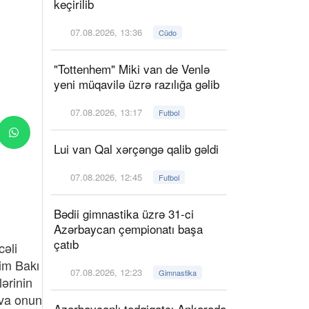
keçirilib
07.08.2026, 13:36
Cüdo
"Tottenhem" Miki van de Venlə
yeni müqavilə üzrə razılığa gəlib
07.08.2026, 13:17
Futbol
Lui van Qal xərçəngə qalib gəldi
07.08.2026, 12:45
Futbol
Bədii gimnastika üzrə 31-ci
Azərbaycan çempionatı başa
çatıb
cəli
im Bakı
07.08.2026, 12:23
Gimnastika
ərinin
ova onun
Azərbaycanlı tədqiqatçı Ankarada