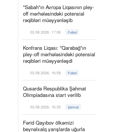
"Sabah"ın Avropa Liqasının pley-
off mərhələsindəki potensial
rəqibləri müəyyənləşib
03.08.2026, 17:06
Futbol
Konfrans Liqası: "Qarabağ"ın
pley-off mərhələsindəki potensial
rəqibləri müəyyənləşdi
03.08.2026, 16:58
Futbol
Qusarda Respublika Şahmat
Olimpiadasına start verilib
03.08.2026, 16:35
Şahmat
Fərid Qayıbov ölkəmizi
beynəlxalq yarışlarda uğurla