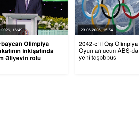
.2026, 16:49
23.06.2026, 15:54
2042-ci il Qış Olimpiya
rbaycan Olimpiya
Oyunları üçün ABŞ-da
katının inkişafında
yeni təşəbbüs
m Əliyevin rolu