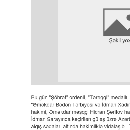
Bu gün "Şöhrət” ordenli, "Tərəqqi” medallı, 
"Əməkdar Bədən Tərbiyəsi və İdman Xadimi”
hakimi, Əməkdar məşqçi Hicran Şərifov hak
İdman Sarayında keçirilən güləş üzrə Azərb
alqış sədaları altında hakimliklə vidalaşıb