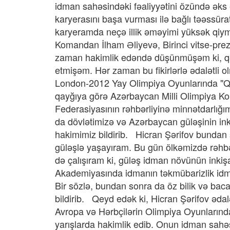
idman sahəsindəki fəaliyyətini özündə əks
karyerasını başa vurması ilə bağlı təəssüra
karyeramda neçə illik əməyimi yüksək qiym
Komandan İlham Əliyevə, Birinci vitse-prez
zaman hakimlik edəndə düşünmüşəm ki, qər
etmişəm. Hər zaman bu fikirlərlə ədalətli 
London-2012 Yay Olimpiya Oyunlarında "Qızı
qayğıya görə Azərbaycan Milli Olimpiya Ko
Federasiyasının rəhbərliyinə minnətdarlığı
da dövlətimizə və Azərbaycan güləşinin ink
hakimimiz bildirib. Hicran Şərifov bunda
güləşlə yaşayıram. Bu gün ölkəmizdə rəhbər
də çalışıram ki, güləş idman növünün inki
Akademiyasında idmanın təkmübarizlik idma
Bir sözlə, bundan sonra da öz bilik və bac
bildirib. Qeyd edək ki, Hicran Şərifov ədal
Avropa və Hərbçilərin Olimpiya Oyunlarında
yarışlarda hakimlik edib. Onun idman sahəs