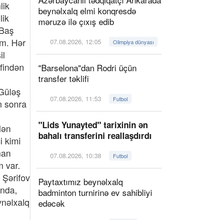
lik
beynəlxalq elmi konqresdə
lik
məruzə ilə çıxış edib
 Baş
əm. Hər
07.08.2026, 12:05
Olimpiya dünyası
il
əfindən
"Barselona"dan Rodri üçün
transfer təklifi
 Güləş
07.08.2026, 11:53
Futbol
n sonra
"Lids Yunayted" tarixinin ən
Mən
bahalı transferini reallaşdırdı
i kimi
man
07.08.2026, 10:38
Futbol
 var.
 Şərifov
Paytaxtımız beynəlxalq
ında,
badminton turnirinə ev sahibliyi
ynəlxalq
edəcək