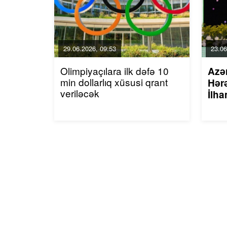
29.06.2026, 09:53
23.06
Olimpiyaçılara ilk dəfə 10
Azə
min dollarlıq xüsusi qrant
Hərə
veriləcək
İlha