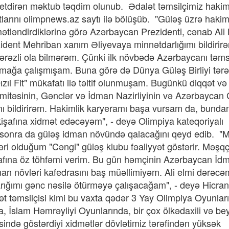
 etdirən məktub təqdim olunub. Ədalət təmsilçimiz hakim
tlarını olimpnews.az saytı ilə bölüşüb. "Güləş üzrə hakim
ətləndirdiklərinə görə Azərbaycan Prezidenti, cənab Ali
ident Mehriban xanım Əliyevaya minnətdarlığımı bildirir
əzli ola bilmərəm. Çünki ilk növbədə Azərbaycanı təms
olmağa çalışmışam. Buna görə də Dünya Güləş Birliyi tər
l Fit" mükafatı ilə təltif olunmuşam. Bugünkü diqqət və
mitəsinin, Gənclər və İdman Nazirliyinin və Azərbaycan
mı bildirirəm. Hakimlik karyeramı başa vursam da, bunda
işafına xidmət edəcəyəm", - deyə Olimpiya kateqoriyalı
n sonra da güləş idman növündə qalacağını qeyd edib. "
i olduğum "Cəngi" güləş klubu fəaliyyət göstərir. Məşqç
şafına öz töhfəmi verim. Bu gün həmçinin Azərbaycan İd
n növləri kafedrasını baş müəllimiyəm. Ali elmi dərəcəm
arığımı gənc nəsilə ötürməyə çalışacağam", - deyə Hicran
ət təmsilçisi kimi bu vaxta qədər 3 Yay Olimpiya Oyunlar
, İslam Həmrəyliyi Oyunlarında, bir çox ölkədaxili və be
ində göstərdiyi xidmətlər dövlətimiz tərəfindən yüksək