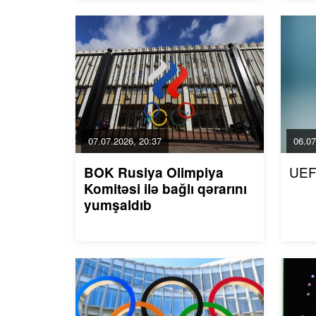
07.07.2026, 20:37
06.07
UEF
BOK Rusiya Olimpiya
Komitəsi ilə bağlı qərarını
yumşaldıb