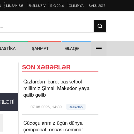
U
MÜSAHIBƏ
EKSKLÜZIV
RIO 2016
OLIMPIYA
BAKU 2017
NASTIKA
ŞAHMAT
ƏLAQƏ
SON XƏBƏRLƏR
Qızlardan ibarət basketbol
millimiz Şimali Makedoniyaya
qalib gəlib
RLƏRI
07.08.2026, 14:39
Basketbol
Cüdoçularımız üçün dünya
çempionatı öncəsi seminar