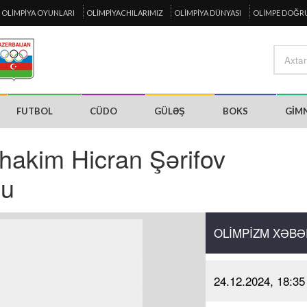
OLIMPIYA OYUNLARI
OLIMPIYACHILARIMIZ
OLIMPIYA DÜNYASI
OLIMPE DOĞR
FUTBOL
CÜDO
GÜLƏŞ
BOKS
GIM
 hakim Hicran Şərifov
du
OLIMPIZM XƏBƏ
24.12.2024, 18:35