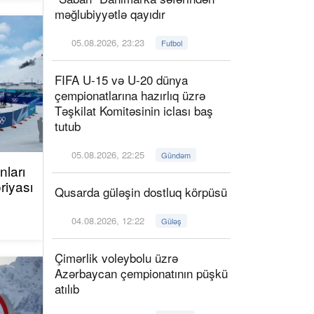
məğlubiyyətlə qayıdır
05.08.2026, 23:23
Futbol
FIFA U-15 və U-20 dünya
çempionatlarına hazırlıq üzrə
Təşkilat Komitəsinin iclası baş
tutub
05.08.2026, 22:25
Gündəm
ları
riyası
Qusarda güləşin dostluq körpüsü
04.08.2026, 12:22
Güləş
Çimərlik voleybolu üzrə
Azərbaycan çempionatının püşkü
atılıb