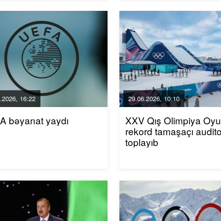
.2026, 16:22
29.06.2026, 10:10
A bəyanat yaydı
XXV Qış Olimpiya Oyun
rekord tamaşaçı audito
toplayıb