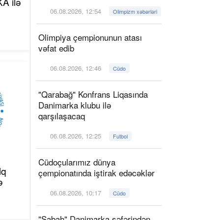
A ilə
06.08.2026, 12:54
Olimpizm xəbərləri
Olimpiya çempionunun atası
vəfat edib
06.08.2026, 12:46
Cüdo
"Qarabağ" Konfrans Liqasında
Danimarka klubu ilə
qarşılaşacaq
06.08.2026, 12:25
Futbol
Cüdoçularımız dünya
lq
çempionatında iştirak edəcəklər
ə
06.08.2026, 10:17
Cüdo
"Sabah" Danimarka səfərindən