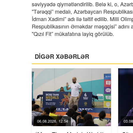
səviyyədə qiymətləndirilib. Belə ki, o, Azə
"Tərəqqi” medalı, Azərbaycan Respublikası
İdman Xadimi” adı ilə təltif edilib. Milli O
Respublikasının Əməkdar məşqçisi” adını 
"Qızıl Fit” mükafatına layiq görülüb.
DİGƏR XƏBƏRLƏR
06.08.2026, 12:54
03.08