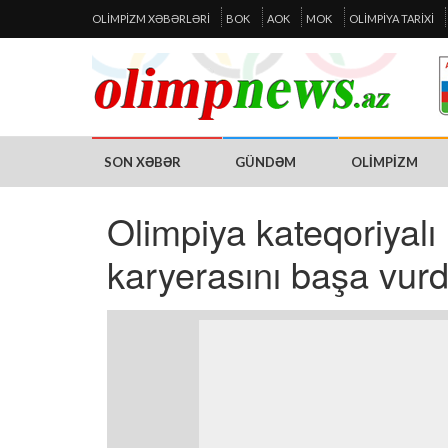
OLIMPIZM XƏBƏRLƏRI
BOK
AOK
MOK
OLIMPIYA TARIXI
SON XƏBƏR
GÜNDƏM
OLIMPIZM
Olimpiya kateqoriyalı
karyerasını başa vur