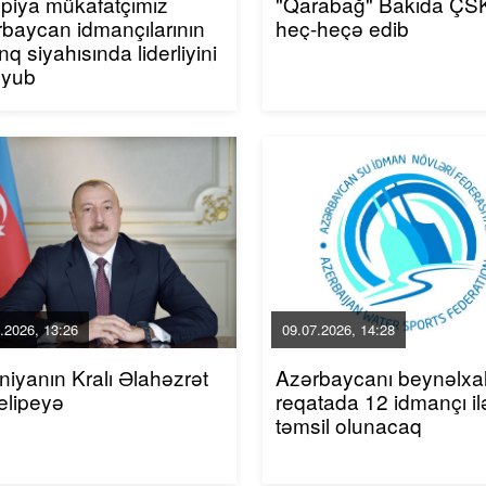
piya mükafatçımız
"Qarabağ" Bakıda ÇSK
baycan idmançılarının
heç-heçə edib
inq siyahısında liderliyini
uyub
.2026, 13:26
09.07.2026, 14:28
niyanın Kralı Əlahəzrət
Azərbaycanı beynəlxa
elipeyə
reqatada 12 idmançı il
təmsil olunacaq