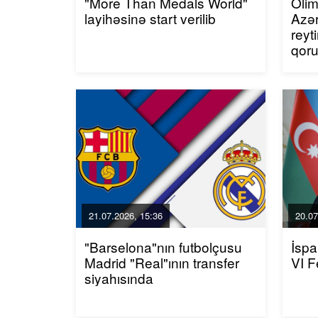
"More Than Medals World"
Olim
layihəsinə start verilib
Azər
reyt
qor
21.07.2026, 15:36
20.07
"Barselona"nın futbolçusu
İspa
Madrid "Real"ının transfer
VI F
siyahısında