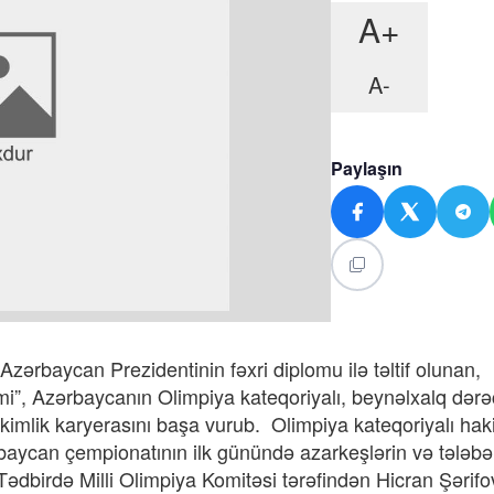
A+
A-
Paylaşın
Azərbaycan Prezidentinin fəxri diplomu ilə təltif olunan,
, Azərbaycanın Olimpiya kateqoriyalı, beynəlxalq dərə
imlik karyerasını başa vurub. Olimpiya kateqoriyalı hak
aycan çempionatının ilk günündə azarkeşlərin və tələbəl
. Tədbirdə Milli Olimpiya Komitəsi tərəfindən Hicran Şərif