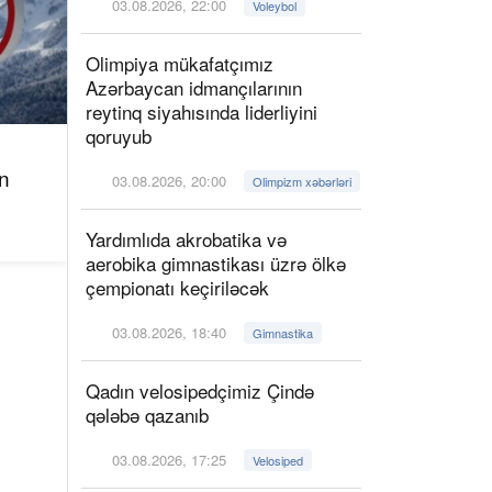
03.08.2026, 22:00
Voleybol
Olimpiya mükafatçımız
Azərbaycan idmançılarının
reytinq siyahısında liderliyini
qoruyub
n
03.08.2026, 20:00
Olimpizm xəbərləri
Yardımlıda akrobatika və
aerobika gimnastikası üzrə ölkə
çempionatı keçiriləcək
03.08.2026, 18:40
Gimnastika
Qadın velosipedçimiz Çində
qələbə qazanıb
03.08.2026, 17:25
Velosiped