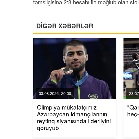
təmsilçisinə 2:3 hesabı ilə məğlub olan sto
DİGƏR XƏBƏRLƏR
03.08.2026, 20:00
23.07
Olimpiya mükafatçımız
"Qa
Azərbaycan idmançılarının
heç
reytinq siyahısında liderliyini
qoruyub