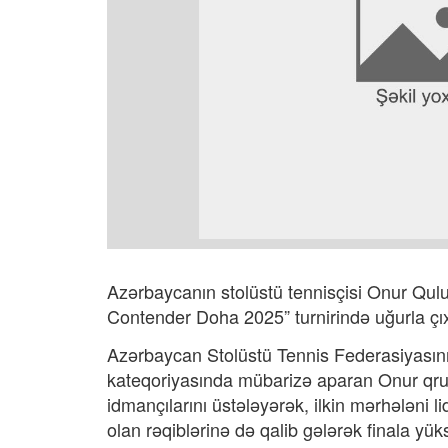
Azərbaycanın stolüstü tennisçisi Onur Qul
Contender Doha 2025” turnirində uğurla çıx
Azərbaycan Stolüstü Tennis Federasiyasın
kateqoriyasında mübarizə aparan Onur qrup
idmançılarını üstələyərək, ilkin mərhələni 
olan rəqiblərinə də qalib gələrək finala yü