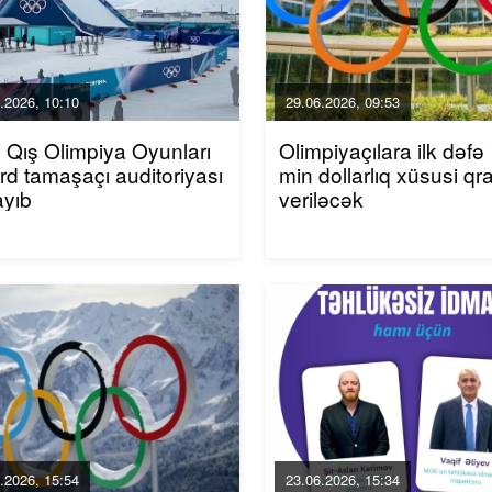
.2026, 10:10
29.06.2026, 09:53
Qış Olimpiya Oyunları
Olimpiyaçılara ilk dəfə
rd tamaşaçı auditoriyası
min dollarlıq xüsusi qr
ayıb
veriləcək
.2026, 15:54
23.06.2026, 15:34