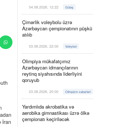
04.08.2026, 12:22
Güləş
Çimərlik voleybolu üzrə
Azərbaycan çempionatının püşkü
atılıb
03.08.2026, 22:00
Voleybol
Olimpiya mükafatçımız
Azərbaycan idmançılarının
reytinq siyahısında liderliyini
qoruyub
outh
03.08.2026, 20:00
Olimpizm xəbərləri
Yardımlıda akrobatika və
n
aerobika gimnastikası üzrə ölkə
iyadan
çempionatı keçiriləcək
 İran