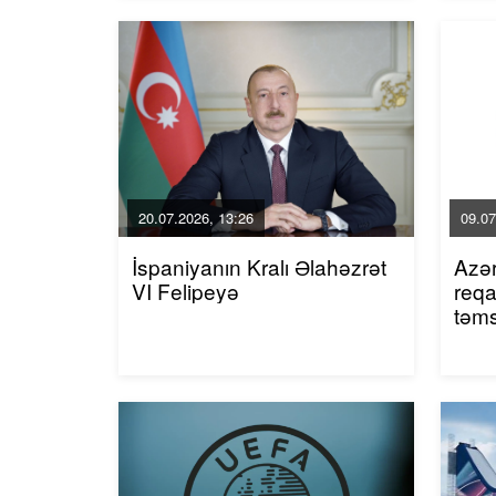
20.07.2026, 13:26
09.07
İspaniyanın Kralı Əlahəzrət
Azər
VI Felipeyə
reqa
təms