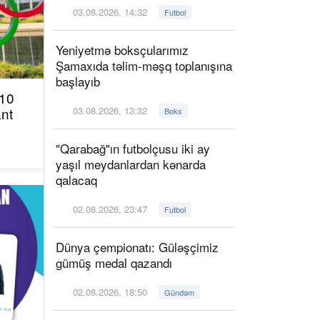
03.08.2026, 14:32
Futbol
Yeniyetmə boksçularımız
Şamaxıda təlim-məşq toplanışına
başlayıb
 10
ant
03.08.2026, 13:32
Boks
"Qarabağ"ın futbolçusu iki ay
yaşıl meydanlardan kənarda
qalacaq
02.08.2026, 23:47
Futbol
Dünya çempionatı: Güləşçimiz
gümüş medal qazandı
02.08.2026, 18:50
Gündəm