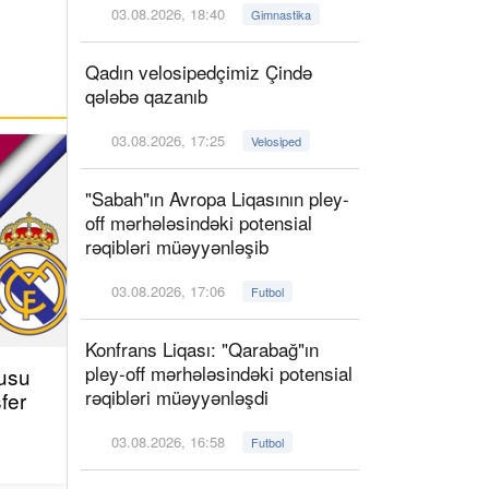
03.08.2026, 18:40
Gimnastika
Qadın velosipedçimiz Çində
qələbə qazanıb
03.08.2026, 17:25
Velosiped
"Sabah"ın Avropa Liqasının pley-
off mərhələsindəki potensial
rəqibləri müəyyənləşib
03.08.2026, 17:06
Futbol
Konfrans Liqası: "Qarabağ"ın
pley-off mərhələsindəki potensial
çusu
rəqibləri müəyyənləşdi
fer
03.08.2026, 16:58
Futbol