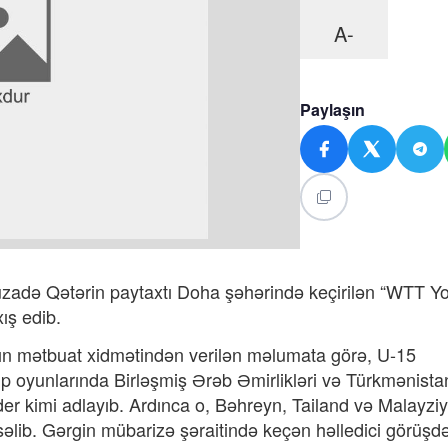
A-
Paylaşın
uzadə Qətərin paytaxtı Doha şəhərində keçirilən “WTT Y
ış edib.
ın mətbuat xidmətindən verilən məlumata görə, U-15
 oyunlarında Birləşmiş Ərəb Əmirlikləri və Türkmənista
lider kimi adlayıb. Ardınca o, Bəhreyn, Tailand və Malayz
ksəlib. Gərgin mübarizə şəraitində keçən həlledici görüşdə