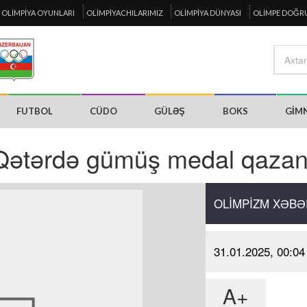
OLIMPIYA OYUNLARI
OLIMPIYACHILARIMIZ
OLIMPIYA DÜNYASI
OLIMPE DOĞR
FUTBOL
CÜDO
GÜLƏŞ
BOKS
GIM
z Qətərdə gümüş medal qazan
OLIMPIZM XƏBƏ
31.01.2025, 00:04
A+