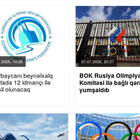
.2026, 14:28
07.07.2026, 20:37
baycanı beynəlxalq
BOK Rusiya Olimpiy
tada 12 idmançı ilə
Komitəsi ilə bağlı qər
il olunacaq
yumşaldıb