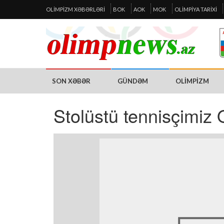
OLIMPIZM XƏBƏRLƏRI
BOK
AOK
MOK
OLIMPIYA TARIXI
SON XƏBƏR
GÜNDƏM
OLIMPIZM
Stolüstü tennisçimi