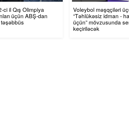
-ci il Qış Olimpiya
Voleybol məşqçiləri ü
nları üçün ABŞ-dan
“Təhlükəsiz idman - h
 təşəbbüs
üçün” mövzusunda se
keçiriləcək