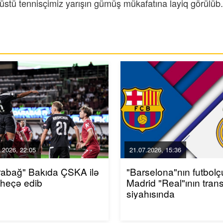
lüstü tennisçimiz yarışın gümüş mükafatına layiq görülüb.
.2026, 22:05
21.07.2026, 15:36
rabağ" Bakıda ÇSKA ilə
"Barselona"nın futbol
-heçə edib
Madrid "Real"ının trans
siyahısında