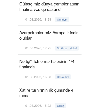
Güləşçimiz dünya çempionatının
finalına vəsiqə qazandı
01.08.2026, 18:28
Gündəm
Avarçəkənlərimiz Avropa ikincisi
olublar
01.08.2026, 17:25
Su idman növləri
Neftçi" Tokio mərhələsinin 1/4
finalında
01.08.2026, 16:28
Basketbol
Xatirə turnirinin ilk günündə 4
medal
01.08.2026, 15:22
Güləş