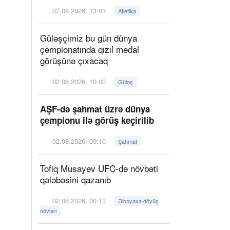
02.08.2026, 13:01
Atletika
Güləşçimiz bu gün dünya
çempionatında qızıl medal
görüşünə çıxacaq
02.08.2026, 10:00
Güləş
AŞF-də şahmat üzrə dünya
çempionu ilə görüş keçirilib
02.08.2026, 09:10
Şahmat
Tofiq Musayev UFC-də növbəti
qələbəsini qazanıb
02.08.2026, 00:13
Əlbəyaxa döyüş
növləri