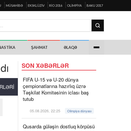
U
MÜSAHIBƏ
EKSKLÜZIV
RIO 2016
OLIMPIYA
BAKU 2017
NASTIKA
ŞAHMAT
ƏLAQƏ
dı
SON XƏBƏRLƏR
FIFA U-15 və U-20 dünya
çempionatlarına hazırlıq üzrə
RLƏRI
Təşkilat Komitəsinin iclası baş
tutub
05.08.2026, 22:25
Olimpiya dünyası
Qusarda güləşin dostluq körpüsü