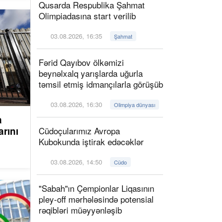
Qusarda Respublika Şahmat
Olimpiadasına start verilib
03.08.2026, 16:35
Şahmat
Fərid Qayıbov ölkəmizi
beynəlxalq yarışlarda uğurla
təmsil etmiş idmançılarla görüşüb
03.08.2026, 16:30
Olimpiya dünyası
a
arını
Cüdoçularımız Avropa
Kubokunda iştirak edəcəklər
03.08.2026, 14:50
Cüdo
"Sabah"ın Çempionlar Liqasının
pley-off mərhələsində potensial
rəqibləri müəyyənləşib