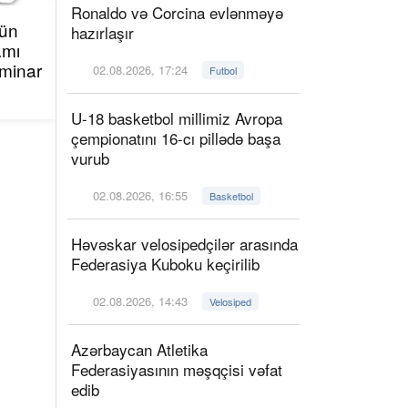
Ronaldo və Corcina evlənməyə
çün
hazırlaşır
amı
minar
02.08.2026, 17:24
Futbol
U-18 basketbol millimiz Avropa
çempionatını 16-cı pillədə başa
vurub
02.08.2026, 16:55
Basketbol
Həvəskar velosipedçilər arasında
Federasiya Kuboku keçirilib
02.08.2026, 14:43
Velosiped
Azərbaycan Atletika
Federasiyasının məşqçisi vəfat
edib