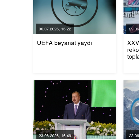
06.07.2026, 16:22
29.06
UEFA bəyanat yaydı
XXV 
reko
topl
23.06.2026, 16:49
23.06