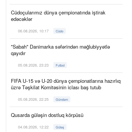
Cüdoçularımız dünya çempionatında iştirak
edəcəklər
06.08.2026, 10:17
Cüdo
"Sabah" Danimarka səfərindən məğlubiyyətlə
qayıdır
05.08.2026, 23:23
Futbol
FIFA U-15 və U-20 dünya çempionatlarına hazırlıq
üzrə Təşkilat Komitəsinin iclası baş tutub
05.08.2026, 22:25
Gündəm
Qusarda güləşin dostluq körpüsü
04.08.2026, 12:22
Güləş