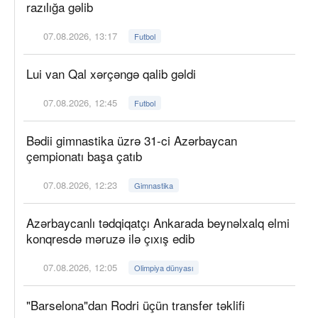
razılığa gəlib
07.08.2026, 13:17
Futbol
Lui van Qal xərçəngə qalib gəldi
07.08.2026, 12:45
Futbol
Bədii gimnastika üzrə 31-ci Azərbaycan
çempionatı başa çatıb
07.08.2026, 12:23
Gimnastika
Azərbaycanlı tədqiqatçı Ankarada beynəlxalq elmi
konqresdə məruzə ilə çıxış edib
07.08.2026, 12:05
Olimpiya dünyası
"Barselona"dan Rodri üçün transfer təklifi