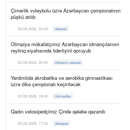
Çimərlik voleybolu üzrə Azərbaycan çempionatının
püşkü atılıb
03.08.2026, 22:00
Voleybol
Olimpiya mükafatçımız Azərbaycan idmançılarının
reytinq siyahısında liderliyini qoruyub
03.08.2026, 20:00
Olimpizm xəbərləri
Yardımlıda akrobatika və aerobika gimnastikası
üzrə ölkə çempionatı keçiriləcək
03.08.2026, 18:40
Gimnastika
Qadın velosipedçimiz Çində qələbə qazanıb
03.08.2026, 17:25
Velosiped