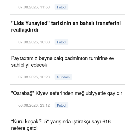
07.08.2026, 11:53
Futbol
"Lids Yunayted" tarixinin ən bahalı transferini
reallaşdırdı
07.08.2026, 10:38
Futbol
Paytaxtımız beynəlxalq badminton turnirinə ev
sahibliyi edəcək
07.08.2026, 10:23
Gündəm
"Qarabağ" Kiyev səfərindən məğlubiyyətlə qayıdır
06.08.2026, 23:12
Futbol
"Kürü keçək?! 5" yarışında iştirakçı sayı 616
nəfərə çatdı