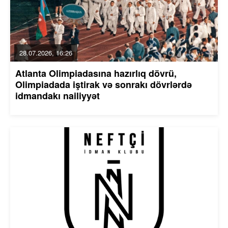
28.07.2026, 16:26
Atlanta Olimpiadasına hazırlıq dövrü,
Olimpiadada iştirak və sonrakı dövrlərdə
idmandakı nailiyyət