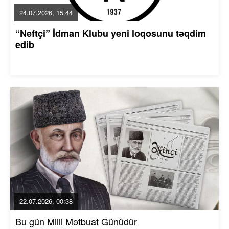
24.07.2026, 15:44
“Neftçi” İdman Klubu yeni loqosunu təqdim
edib
22.07.2026, 00:38
Bu gün Milli Mətbuat Günüdür