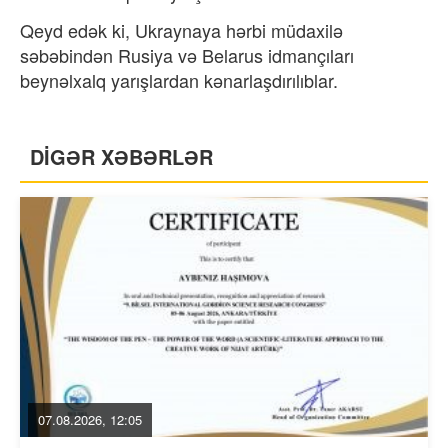
Qeyd edək ki, Ukraynaya hərbi müdaxilə
səbəbindən Rusiya və Belarus idmançıları
beynəlxalq yarışlardan kənarlaşdırılıblar.
DİGƏR XƏBƏRLƏR
07.08.2026, 12:05