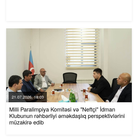
21.07.2026, 18:03
Milli Paralimpiya Komitəsi və "Neftçi" İdman
Klubunun rəhbərliyi əməkdaşlıq perspektivlərini
müzakirə edib