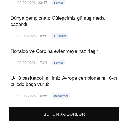
02.08.2026, 23:47
Futbol
Dünya çempionatı: Güləşçimiz gümüş medal
qazandı
02.08.2026, 18:50
Gündəm
Ronaldo və Corcina evlənməyə hazırlaşır
02.08.2026, 17:24
Futbol
U-18 basketbol millimiz Avropa çempionatını 16-cı
pillədə başa vurub
02.08.2026, 16:55
Basketbol
BÜTÜN XƏBƏRLƏR