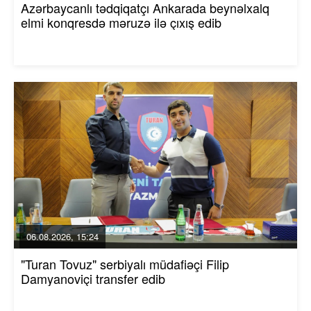
Azərbaycanlı tədqiqatçı Ankarada beynəlxalq
elmi konqresdə məruzə ilə çıxış edib
06.08.2026, 15:24
"Turan Tovuz" serbiyalı müdafiəçi Filip
Damyanoviçi transfer edib