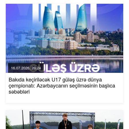
16.07.2026, 23:24
Bakıda keçiriləcək U17 güləş üzrə dünya
çempionatı: Azərbaycanın seçilməsinin başlıca
səbəbləri