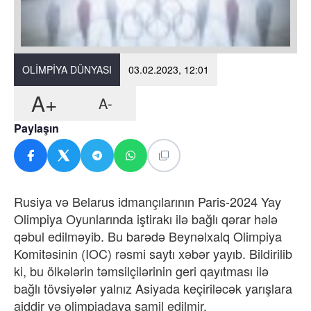
OLIMPIYA DÜNYASI
03.02.2023, 12:01
A+
A-
Paylaşın
Rusiya və Belarus idmançılarının Paris-2024 Yay
Olimpiya Oyunlarında iştirakı ilə bağlı qərar hələ
qəbul edilməyib. Bu barədə Beynəlxalq Olimpiya
Komitəsinin (IOC) rəsmi saytı xəbər yayıb. Bildirilib
ki, bu ölkələrin təmsilçilərinin geri qayıtması ilə
bağlı tövsiyələr yalnız Asiyada keçiriləcək yarışlara
aiddir və olimpiadaya şamil edilmir.