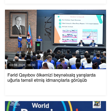
03.08.2026, 16:30
Fərid Qayıbov ölkəmizi beynəlxalq yarışlarda
uğurla təmsil etmiş idmançılarla görüşüb