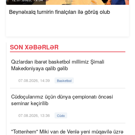
Beynəlxalq turnirin finalçıları ilə görüş olub
SON XƏBƏRLƏR
Qızlardan ibarət basketbol millimiz Şimali
Makedoniyaya qalib gəlib
07.08.2026, 14:39
Basketbol
Cüdoçularımız üçün dünya çempionatı öncəsi
seminar keçirilib
07.08.2026, 13:36
Cüdo
"Tottenhem" Miki van de Venlə yeni müqavilə üzrə