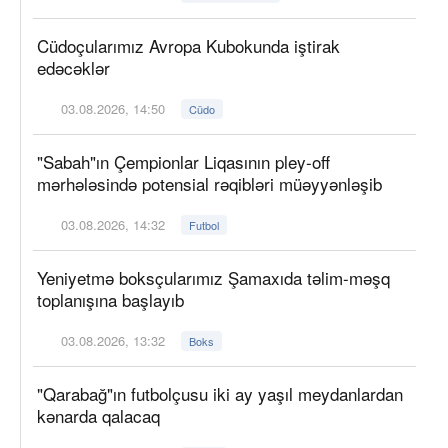
Cüdoçularımız Avropa Kubokunda iştirak
edəcəklər
03.08.2026, 14:50
Cüdo
"Sabah"ın Çempionlar Liqasının pley-off
mərhələsində potensial rəqibləri müəyyənləşib
03.08.2026, 14:32
Futbol
Yeniyetmə boksçularımız Şamaxıda təlim-məşq
toplanışına başlayıb
03.08.2026, 13:32
Boks
"Qarabağ"ın futbolçusu iki ay yaşıl meydanlardan
kənarda qalacaq