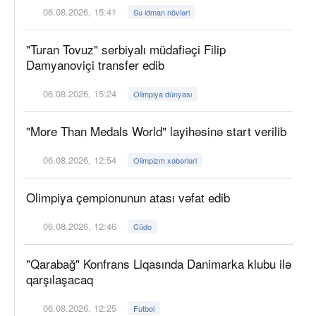
06.08.2026, 15:41
Su idman növləri
"Turan Tovuz" serbiyalı müdafiəçi Filip
Damyanoviçi transfer edib
06.08.2026, 15:24
Olimpiya dünyası
"More Than Medals World" layihəsinə start verilib
06.08.2026, 12:54
Olimpizm xəbərləri
Olimpiya çempionunun atası vəfat edib
06.08.2026, 12:46
Cüdo
"Qarabağ" Konfrans Liqasında Danimarka klubu ilə
qarşılaşacaq
06.08.2026, 12:25
Futbol