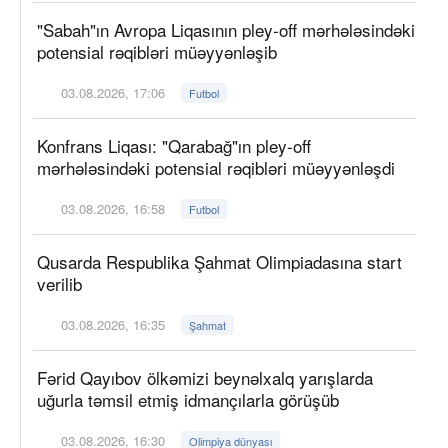
"Sabah"ın Avropa Liqasının pley-off mərhələsindəki
potensial rəqibləri müəyyənləşib
03.08.2026, 17:06
Futbol
Konfrans Liqası: "Qarabağ"ın pley-off
mərhələsindəki potensial rəqibləri müəyyənləşdi
03.08.2026, 16:58
Futbol
Qusarda Respublika Şahmat Olimpiadasına start
verilib
03.08.2026, 16:35
Şahmat
Fərid Qayıbov ölkəmizi beynəlxalq yarışlarda
uğurla təmsil etmiş idmançılarla görüşüb
03.08.2026, 16:30
Olimpiya dünyası