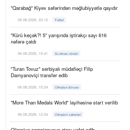
"Qarabağ" Kiyev səfərindən məğlubiyyətlə qayıdır
06.08.2026, 23:12
Futbol
"Kürü keçək?! 5" yarışında iştirakçı sayı 616
nəfərə çatdı
06.08.2026, 15:41
Su idman növləri
"Turan Tovuz" serbiyalı müdafiəçi Filip
Damyanoviçi transfer edib
06.08.2026, 15:24
Olimpiya dünyası
"More Than Medals World" layihəsinə start verilib
06.08.2026, 12:54
Olimpizm xəbərləri
Olimpiya çempionunun atası vəfat edib