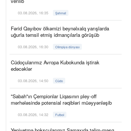
verilib
03.08.2026, 16:35
Şahmat
Fərid Qayıbov ölkəmizi beynəlxalq yarışlarda
uğurla təmsil etmiş idmançılarla görüşüb
03.08.2026, 16:30
Olimpiya dünyası
Cüdoçularımız Avropa Kubokunda iştirak
edəcəklər
03.08.2026, 14:50
Cüdo
"Sabah"ın Çempionlar Liqasının pley-off
mərhələsində potensial rəqibləri müəyyənləşib
03.08.2026, 14:32
Futbol
Yeniyetmə boksçularımız Şamaxıda təlim-məşq