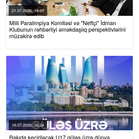
21.07.2026, 18:03
Milli Paralimpiya Komitəsi və "Neftçi" İdman
Klubunun rəhbərliyi əməkdaşlıq perspektivlərini
müzakirə edib
16.07.2026, 23:24
Bakıda keçiriləcək U17 güləş üzrə dünya