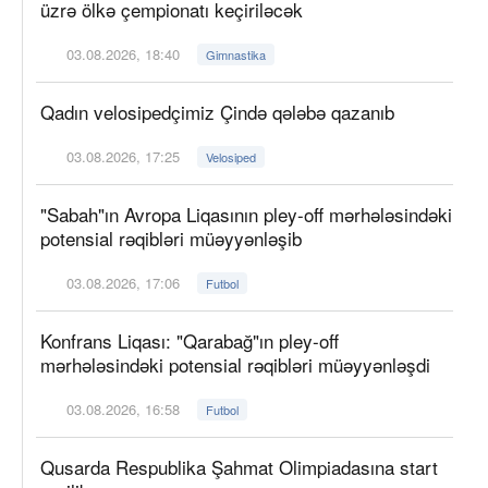
üzrə ölkə çempionatı keçiriləcək
03.08.2026, 18:40
Gimnastika
Qadın velosipedçimiz Çində qələbə qazanıb
03.08.2026, 17:25
Velosiped
"Sabah"ın Avropa Liqasının pley-off mərhələsindəki
potensial rəqibləri müəyyənləşib
03.08.2026, 17:06
Futbol
Konfrans Liqası: "Qarabağ"ın pley-off
mərhələsindəki potensial rəqibləri müəyyənləşdi
03.08.2026, 16:58
Futbol
Qusarda Respublika Şahmat Olimpiadasına start