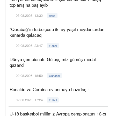
toplanışına başlayıb
03.08.2026, 13:32
Boks
"Qarabağ"ın futbolçusu iki ay yaşıl meydanlardan
kənarda qalacaq
02.08.2026, 23:47
Futbol
Dünya çempionatı: Güləşçimiz gümüş medal
qazandı
02.08.2026, 18:50
Gündəm
Ronaldo və Corcina evlənməyə hazırlaşır
02.08.2026, 17:24
Futbol
U-18 basketbol millimiz Avropa çempionatını 16-cı