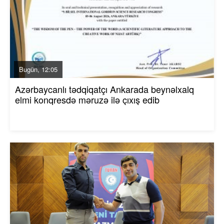
Bugün, 12:05
Azərbaycanlı tədqiqatçı Ankarada beynəlxalq
elmi konqresdə məruzə ilə çıxış edib