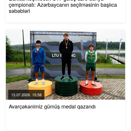
çempionatı: Azərbaycanın seçilməsinin başlıca
səbəbləri
13.07.2026, 15:58
Avarçəkənimiz gümüş medal qazandı