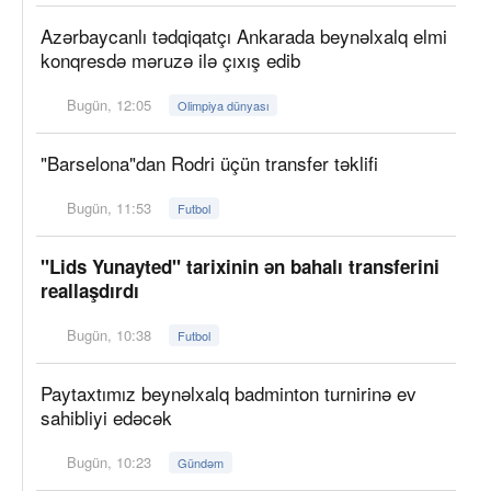
Azərbaycanlı tədqiqatçı Ankarada beynəlxalq elmi
konqresdə məruzə ilə çıxış edib
Bugün, 12:05
Olimpiya dünyası
"Barselona"dan Rodri üçün transfer təklifi
Bugün, 11:53
Futbol
"Lids Yunayted" tarixinin ən bahalı transferini
reallaşdırdı
Bugün, 10:38
Futbol
Paytaxtımız beynəlxalq badminton turnirinə ev
sahibliyi edəcək
Bugün, 10:23
Gündəm