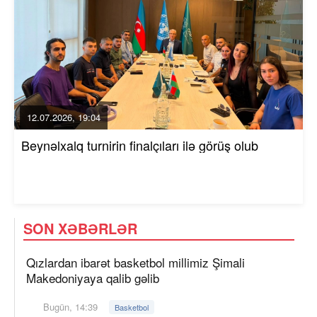
12.07.2026, 19:04
Beynəlxalq turnirin finalçıları ilə görüş olub
SON XƏBƏRLƏR
Qızlardan ibarət basketbol millimiz Şimali
Makedoniyaya qalib gəlib
Bugün, 14:39
Basketbol