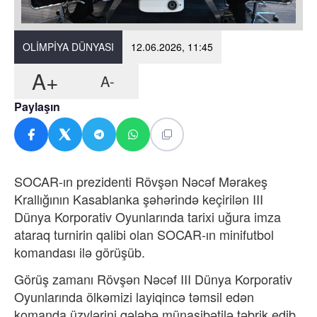
OLIMPIYA DÜNYASI
12.06.2026, 11:45
A+
A-
Paylaşın
SOCAR-ın prezidenti Rövşən Nəcəf Mərakeş
Krallığının Kasablanka şəhərində keçirilən III
Dünya Korporativ Oyunlarında tarixi uğura imza
ataraq turnirin qalibi olan SOCAR-ın minifutbol
komandası ilə görüşüb.
Görüş zamanı Rövşən Nəcəf III Dünya Korporativ
Oyunlarında ölkəmizi layiqincə təmsil edən
komanda üzvlərini qələbə münasibətilə təbrik edib.