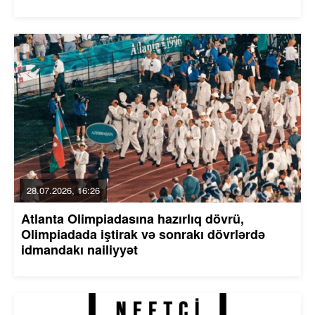
28.07.2026, 16:26
Atlanta Olimpiadasına hazırlıq dövrü,
Olimpiadada iştirak və sonrakı dövrlərdə
idmandakı nailiyyət