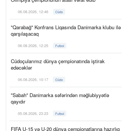
06.08.2026, 12:46
Cüdo
"Qarabağ" Konfrans Liqasında Danimarka klubu ilə
qarşılaşacaq
06.08.2026, 12:25
Futbol
Cüdoçularımız dünya çempionatında iştirak
edəcəklər
06.08.2026, 10:17
Cüdo
"Sabah" Danimarka səfərindən məğlubiyyətlə
qayıdır
05.08.2026, 23:23
Futbol
FIFA U-15 və U-20 dünya çempionatlarına hazırlıq