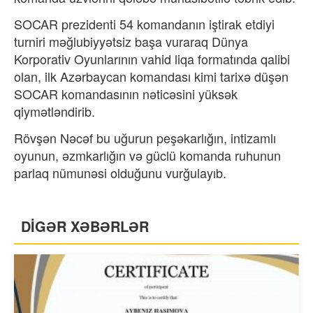
SOCAR prezidenti 54 komandanın iştirak etdiyi
turniri məğlubiyyətsiz başa vuraraq Dünya
Korporativ Oyunlarının vahid liqa formatında qalibi
olan, ilk Azərbaycan komandası kimi tarixə düşən
SOCAR komandasının nəticəsini yüksək
qiymətləndirib.
Rövşən Nəcəf bu uğurun peşəkarlığın, intizamlı
oyunun, əzmkarlığın və güclü komanda ruhunun
parlaq nümunəsi olduğunu vurğulayıb.
DİGƏR XƏBƏRLƏR