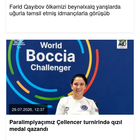
Fərid Qayıbov ölkəmizi beynəlxalq yarışlarda
uğurla təmsil etmiş idmançılarla görüşüb
29.07.2026, 12:37
Paralimpiyaçımız Çellencer turnirində qızıl
medal qazandı