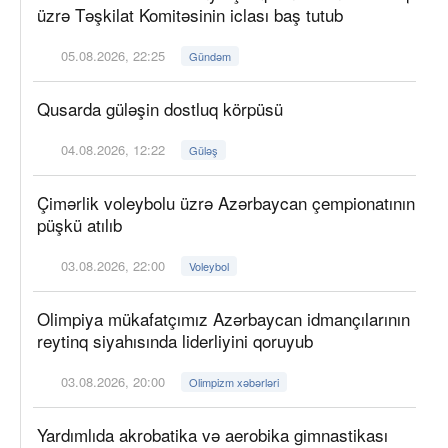
üzrə Təşkilat Komitəsinin iclası baş tutub
05.08.2026, 22:25
Gündəm
Qusarda güləşin dostluq körpüsü
04.08.2026, 12:22
Güləş
Çimərlik voleybolu üzrə Azərbaycan çempionatının
püşkü atılıb
03.08.2026, 22:00
Voleybol
Olimpiya mükafatçımız Azərbaycan idmançılarının
reytinq siyahısında liderliyini qoruyub
03.08.2026, 20:00
Olimpizm xəbərləri
Yardımlıda akrobatika və aerobika gimnastikası