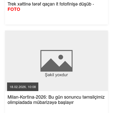
Trek xəttinə tərəf qaçan it fotofinişə düşüb -
FOTO
18.02.2026, 10:08
Milan-Kortina-2026: Bu gün sonuncu təmsilçimiz
olimpiadada mübarizəyə başlayır