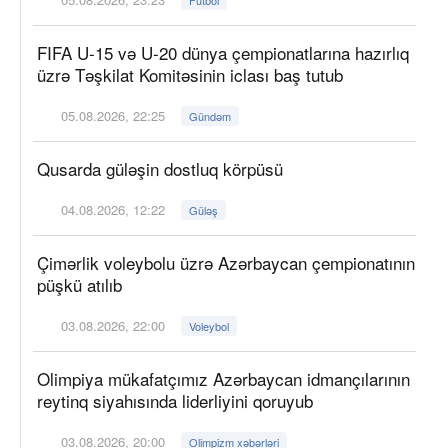
FIFA U-15 və U-20 dünya çempionatlarına hazırlıq
üzrə Təşkilat Komitəsinin iclası baş tutub
05.08.2026, 22:25
Gündəm
Qusarda güləşin dostluq körpüsü
04.08.2026, 12:22
Güləş
Çimərlik voleybolu üzrə Azərbaycan çempionatının
püşkü atılıb
03.08.2026, 22:00
Voleybol
Olimpiya mükafatçımız Azərbaycan idmançılarının
reytinq siyahısında liderliyini qoruyub
03.08.2026, 20:00
Olimpizm xəbərləri