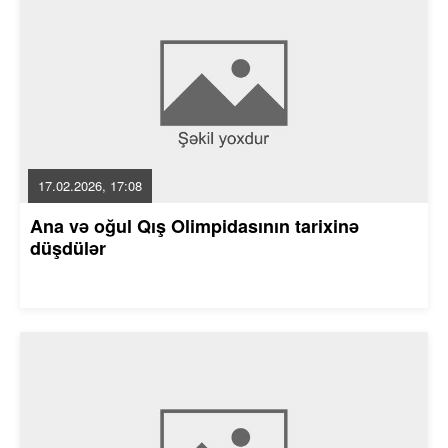
17.02.2026, 17:08
Ana və oğul Qış Olimpidasının tarixinə
düşdülər