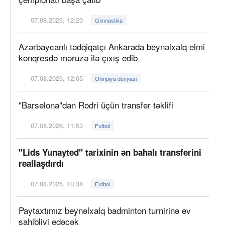
07.08.2026, 12:23
Gimnastika
Azərbaycanlı tədqiqatçı Ankarada beynəlxalq elmi
konqresdə məruzə ilə çıxış edib
07.08.2026, 12:05
Olimpiya dünyası
"Barselona"dan Rodri üçün transfer təklifi
07.08.2026, 11:53
Futbol
"Lids Yunayted" tarixinin ən bahalı transferini
reallaşdırdı
07.08.2026, 10:38
Futbol
Paytaxtımız beynəlxalq badminton turnirinə ev
sahibliyi edəcək