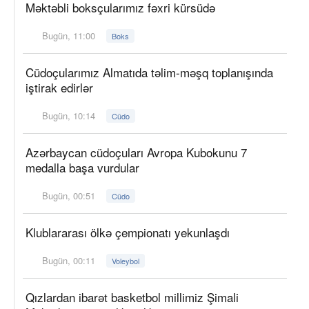
Məktəbli boksçularımız fəxri kürsüdə
Bugün, 11:00
Boks
Cüdoçularımız Almatıda təlim-məşq toplanışında
iştirak edirlər
Bugün, 10:14
Cüdo
Azərbaycan cüdoçuları Avropa Kubokunu 7
medalla başa vurdular
Bugün, 00:51
Cüdo
Klublararası ölkə çempionatı yekunlaşdı
Bugün, 00:11
Voleybol
Qızlardan ibarət basketbol millimiz Şimali