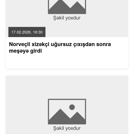
17.02.2026, 16:30
Norveçli xizəkçi uğursuz çıxışdan sonra
meşəyə girdi