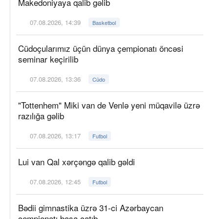
Makedoniyaya qalib gəlib
07.08.2026, 14:39
Basketbol
Cüdoçularımız üçün dünya çempionatı öncəsi
seminar keçirilib
07.08.2026, 13:36
Cüdo
"Tottenhem" Miki van de Venlə yeni müqavilə üzrə
razılığa gəlib
07.08.2026, 13:17
Futbol
Lui van Qal xərçəngə qalib gəldi
07.08.2026, 12:45
Futbol
Bədii gimnastika üzrə 31-ci Azərbaycan
çempionatı başa çatıb