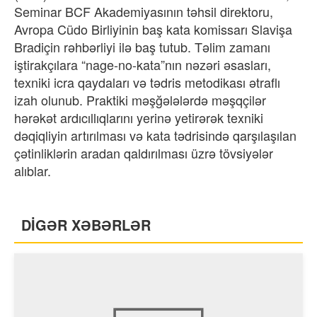
Seminar BCF Akademiyasının təhsil direktoru,
Avropa Cüdo Birliyinin baş kata komissarı Slavişa
Bradiçin rəhbərliyi ilə baş tutub. Təlim zamanı
iştirakçılara “nage-no-kata”nın nəzəri əsasları,
texniki icra qaydaları və tədris metodikası ətraflı
izah olunub. Praktiki məşğələlərdə məşqçilər
hərəkət ardıcıllıqlarını yerinə yetirərək texniki
dəqiqliyin artırılması və kata tədrisində qarşılaşılan
çətinliklərin aradan qaldırılması üzrə tövsiyələr
alıblar.
DİGƏR XƏBƏRLƏR