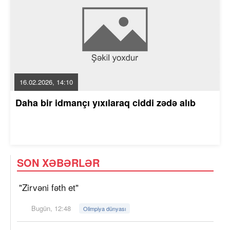
16.02.2026, 14:10
Daha bir idmançı yıxılaraq ciddi zədə alıb
SON XƏBƏRLƏR
"Zirvəni fəth et"
Bugün, 12:48
Olimpiya dünyası