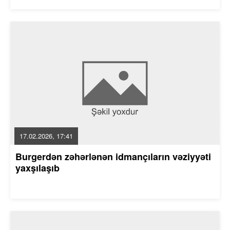
17.02.2026, 17:41
Burgerdən zəhərlənən idmançıların vəziyyəti
yaxşılaşıb