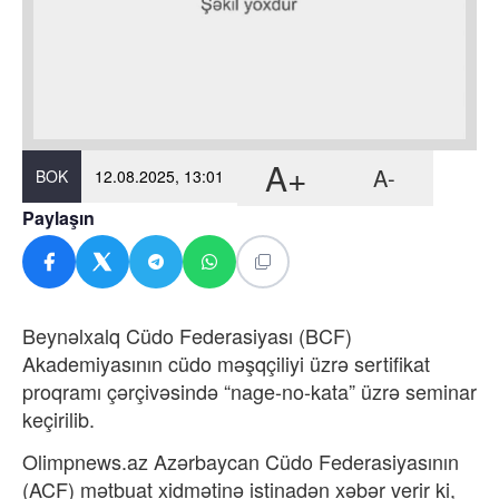
A+
A-
BOK
12.08.2025, 13:01
Paylaşın
Beynəlxalq Cüdo Federasiyası (BCF)
Akademiyasının cüdo məşqçiliyi üzrə sertifikat
proqramı çərçivəsində “nage-no-kata” üzrə seminar
keçirilib.
Olimpnews.az Azərbaycan Cüdo Federasiyasının
(ACF) mətbuat xidmətinə istinadən xəbər verir ki,