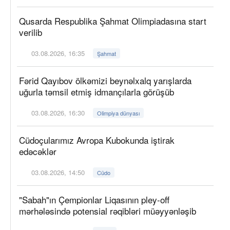
Qusarda Respublika Şahmat Olimpiadasına start
verilib
03.08.2026, 16:35
Şahmat
Fərid Qayıbov ölkəmizi beynəlxalq yarışlarda
uğurla təmsil etmiş idmançılarla görüşüb
03.08.2026, 16:30
Olimpiya dünyası
Cüdoçularımız Avropa Kubokunda iştirak
edəcəklər
03.08.2026, 14:50
Cüdo
"Sabah"ın Çempionlar Liqasının pley-off
mərhələsində potensial rəqibləri müəyyənləşib