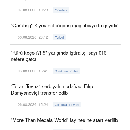
07.08.2026, 10:23
Gündəm
"Qarabağ" Kiyev səfərindən məğlubiyyətlə qayıdır
06.08.2026, 23:12
Futbol
"Kürü keçək?! 5" yarışında iştirakçı sayı 616
nəfərə çatdı
06.08.2026, 15:41
Su idman növləri
"Turan Tovuz" serbiyalı müdafiəçi Filip
Damyanoviçi transfer edib
06.08.2026, 15:24
Olimpiya dünyası
"More Than Medals World" layihəsinə start verilib