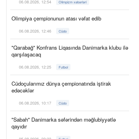
06.08.2026, 12:54
Olimpizm xəbərləri
Olimpiya çempionunun atası vəfat edib
06.08.2026, 12:46
Cüdo
"Qarabağ" Konfrans Liqasında Danimarka klubu ilə
qarşılaşacaq
06.08.2026, 12:25
Futbol
Cüdoçularımız dünya çempionatında iştirak
edəcəklər
06.08.2026, 10:17
Cüdo
"Sabah" Danimarka səfərindən məğlubiyyətlə
qayıdır
05.08.2026, 23:23
Futbol