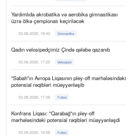
Yardımlıda akrobatika və aerobika gimnastikası
üzrə ölkə çempionatı keçiriləcək
03.08.2026, 18:40
Gimnastika
Qadın velosipedçimiz Çində qələbə qazanıb
03.08.2026, 17:25
Velosiped
"Sabah"ın Avropa Liqasının pley-off mərhələsindəki
potensial rəqibləri müəyyənləşib
03.08.2026, 17:06
Futbol
Konfrans Liqası: "Qarabağ"ın pley-off
mərhələsindəki potensial rəqibləri müəyyənləşdi
03.08.2026, 16:58
Futbol