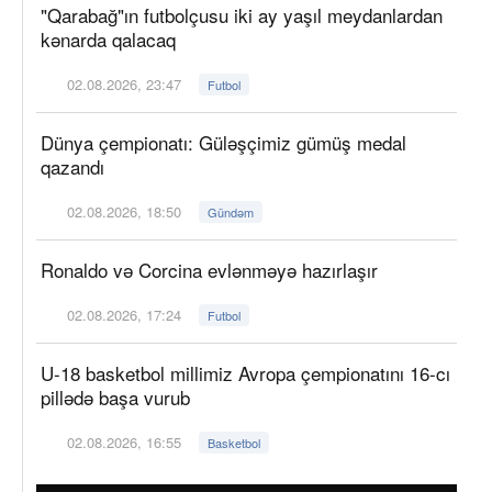
"Qarabağ"ın futbolçusu iki ay yaşıl meydanlardan
kənarda qalacaq
02.08.2026, 23:47
Futbol
Dünya çempionatı: Güləşçimiz gümüş medal
qazandı
02.08.2026, 18:50
Gündəm
Ronaldo və Corcina evlənməyə hazırlaşır
02.08.2026, 17:24
Futbol
U-18 basketbol millimiz Avropa çempionatını 16-cı
pillədə başa vurub
02.08.2026, 16:55
Basketbol