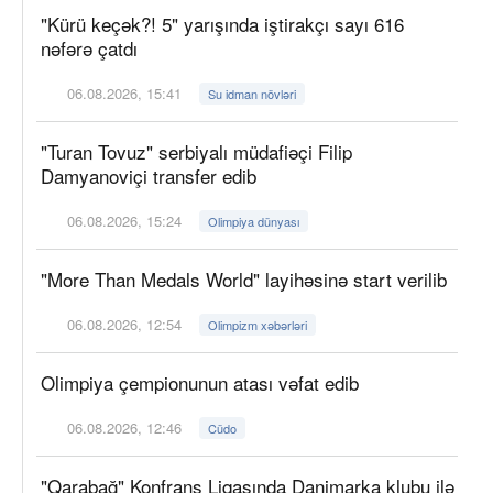
"Kürü keçək?! 5" yarışında iştirakçı sayı 616
nəfərə çatdı
06.08.2026, 15:41
Su idman növləri
"Turan Tovuz" serbiyalı müdafiəçi Filip
Damyanoviçi transfer edib
06.08.2026, 15:24
Olimpiya dünyası
"More Than Medals World" layihəsinə start verilib
06.08.2026, 12:54
Olimpizm xəbərləri
Olimpiya çempionunun atası vəfat edib
06.08.2026, 12:46
Cüdo
"Qarabağ" Konfrans Liqasında Danimarka klubu ilə