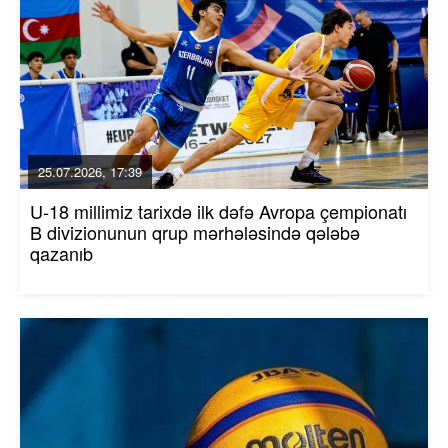
25.07.2026, 17:39
U-18 millimiz tarixdə ilk dəfə Avropa çempionatı
B divizionunun qrup mərhələsində qələbə
qazanıb