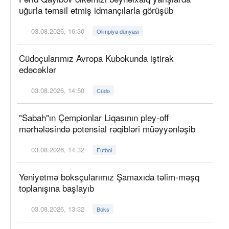
uğurla təmsil etmiş idmançılarla görüşüb
03.08.2026, 16:30
Olimpiya dünyası
Cüdoçularımız Avropa Kubokunda iştirak
edəcəklər
03.08.2026, 14:50
Cüdo
"Sabah"ın Çempionlar Liqasının pley-off
mərhələsində potensial rəqibləri müəyyənləşib
03.08.2026, 14:32
Futbol
Yeniyetmə boksçularımız Şamaxıda təlim-məşq
toplanışına başlayıb
03.08.2026, 13:32
Boks