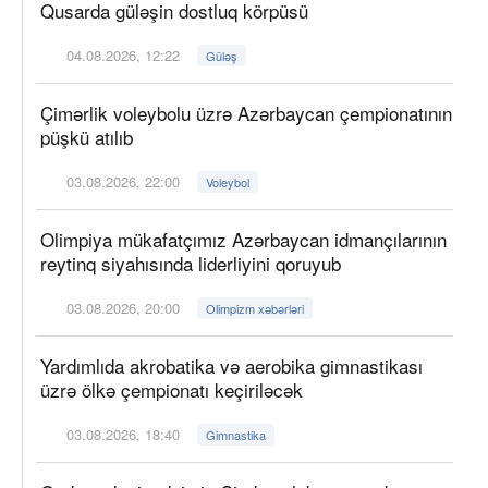
Qusarda güləşin dostluq körpüsü
04.08.2026, 12:22
Güləş
Çimərlik voleybolu üzrə Azərbaycan çempionatının
püşkü atılıb
03.08.2026, 22:00
Voleybol
Olimpiya mükafatçımız Azərbaycan idmançılarının
reytinq siyahısında liderliyini qoruyub
03.08.2026, 20:00
Olimpizm xəbərləri
Yardımlıda akrobatika və aerobika gimnastikası
üzrə ölkə çempionatı keçiriləcək
03.08.2026, 18:40
Gimnastika