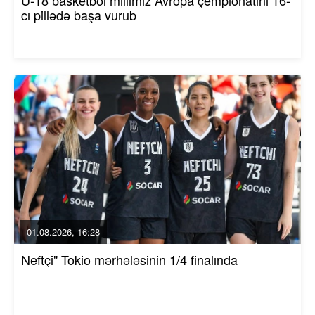
cı pillədə başa vurub
01.08.2026, 16:28
Neftçi" Tokio mərhələsinin 1/4 finalında