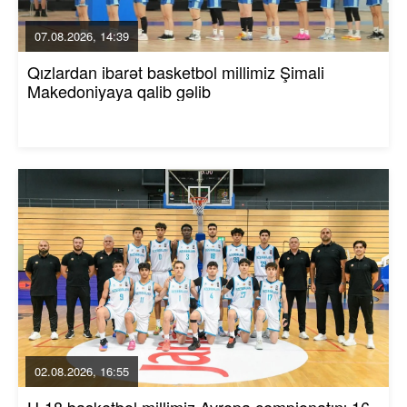
07.08.2026, 14:39
Qızlardan ibarət basketbol millimiz Şimali
Makedoniyaya qalib gəlib
02.08.2026, 16:55
U-18 basketbol millimiz Avropa çempionatını 16-