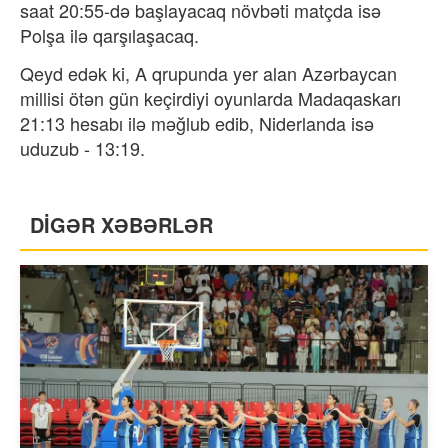
saat 20:55-də başlayacaq növbəti matçda isə
Polşa ilə qarşılaşacaq.
Qeyd edək ki, A qrupunda yer alan Azərbaycan
millisi ötən gün keçirdiyi oyunlarda Madaqaskarı
21:13 hesabı ilə məğlub edib, Niderlanda isə
uduzub - 13:19.
DİGƏR XƏBƏRLƏR