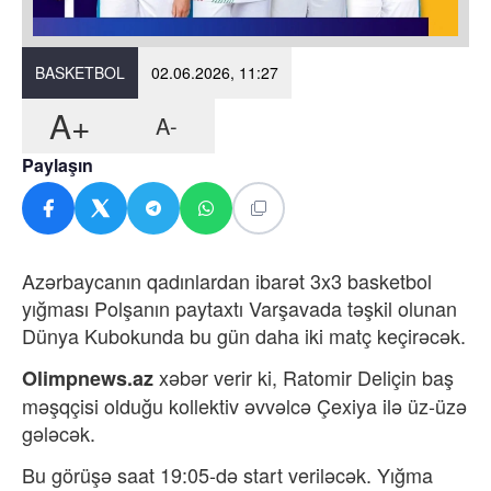
BASKETBOL
02.06.2026, 11:27
A+
A-
Paylaşın
Azərbaycanın qadınlardan ibarət 3x3 basketbol
yığması Polşanın paytaxtı Varşavada təşkil olunan
Dünya Kubokunda bu gün daha iki matç keçirəcək.
xəbər verir ki,
Ratomir Deliçin baş
Olimpnews.az
məşqçisi olduğu kollektiv əvvəlcə Çexiya ilə üz-üzə
gələcək.
Bu görüşə saat 19:05-də start veriləcək. Yığma