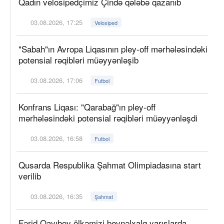
Qadın velosipedçimiz Çində qələbə qazanıb
03.08.2026, 17:25
Velosiped
"Sabah"ın Avropa Liqasının pley-off mərhələsindəki
potensial rəqibləri müəyyənləşib
03.08.2026, 17:06
Futbol
Konfrans Liqası: "Qarabağ"ın pley-off
mərhələsindəki potensial rəqibləri müəyyənləşdi
03.08.2026, 16:58
Futbol
Qusarda Respublika Şahmat Olimpiadasına start
verilib
03.08.2026, 16:35
Şahmat
Fərid Qayıbov ölkəmizi beynəlxalq yarışlarda