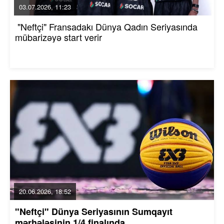
03.07.2026, 11:23
"Neftçi" Fransadakı Dünya Qadın Seriyasında
mübarizəyə start verir
20.06.2026, 18:52
"Neftçi" Dünya Seriyasının Sumqayıt
mərhələsinin 1/4 finalında