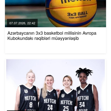
07.07.2026, 22:42
Azərbaycanın 3x3 basketbol millisinin Avropa
Kubokundakı rəqibləri müəyyənləşib