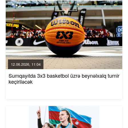
12.06.2026, 11:04
Sumqayıtda 3x3 basketbol üzrə beynəlxalq turnir
keçiriləcək