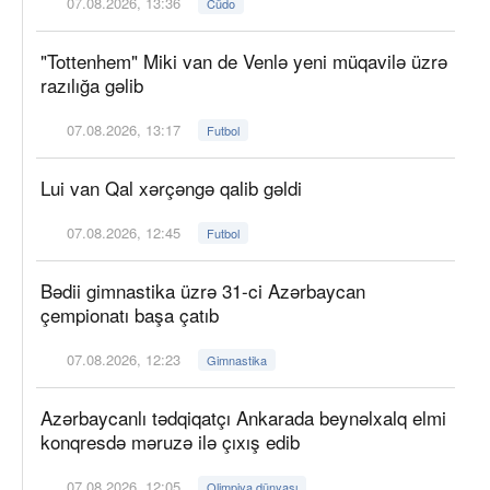
07.08.2026, 13:36
Cüdo
"Tottenhem" Miki van de Venlə yeni müqavilə üzrə
razılığa gəlib
07.08.2026, 13:17
Futbol
Lui van Qal xərçəngə qalib gəldi
07.08.2026, 12:45
Futbol
Bədii gimnastika üzrə 31-ci Azərbaycan
çempionatı başa çatıb
07.08.2026, 12:23
Gimnastika
Azərbaycanlı tədqiqatçı Ankarada beynəlxalq elmi
konqresdə məruzə ilə çıxış edib
07.08.2026, 12:05
Olimpiya dünyası