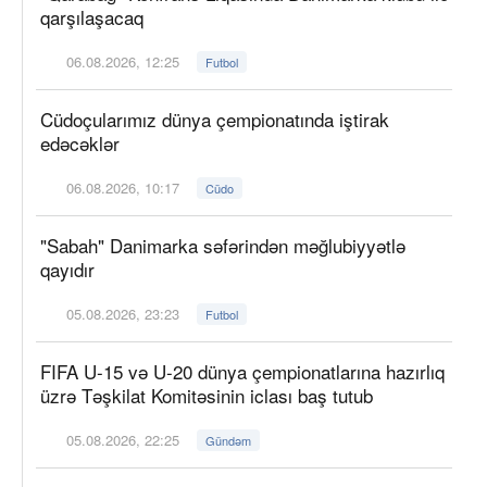
qarşılaşacaq
06.08.2026, 12:25
Futbol
Cüdoçularımız dünya çempionatında iştirak
edəcəklər
06.08.2026, 10:17
Cüdo
"Sabah" Danimarka səfərindən məğlubiyyətlə
qayıdır
05.08.2026, 23:23
Futbol
FIFA U-15 və U-20 dünya çempionatlarına hazırlıq
üzrə Təşkilat Komitəsinin iclası baş tutub
05.08.2026, 22:25
Gündəm