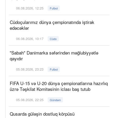
06.08.2026, 12:25
Futbol
Cüdoçularımız dünya çempionatında iştirak
edəcəklər
06.08.2026, 10:17
Cüdo
"Sabah" Danimarka səfərindən məğlubiyyətlə
qayıdır
05.08.2026, 23:23
Futbol
FIFA U-15 və U-20 dünya çempionatlarına hazırlıq
üzrə Təşkilat Komitəsinin iclası baş tutub
05.08.2026, 22:25
Gündəm
Qusarda güləşin dostluq körpüsü