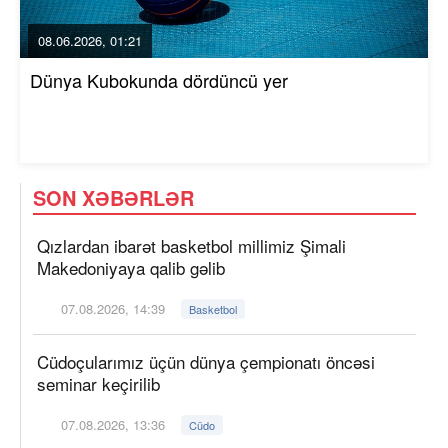
08.06.2026, 01:21
Dünya Kubokunda dördüncü yer
SON XƏBƏRLƏR
Qızlardan ibarət basketbol millimiz Şimali
Makedoniyaya qalib gəlib
07.08.2026, 14:39
Basketbol
Cüdoçularımız üçün dünya çempionatı öncəsi
seminar keçirilib
07.08.2026, 13:36
Cüdo