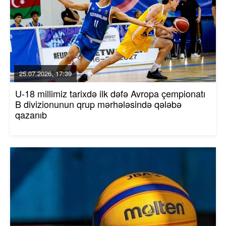
25.07.2026, 17:39
U-18 millimiz tarixdə ilk dəfə Avropa çempionatı
B divizionunun qrup mərhələsində qələbə
qazanıb