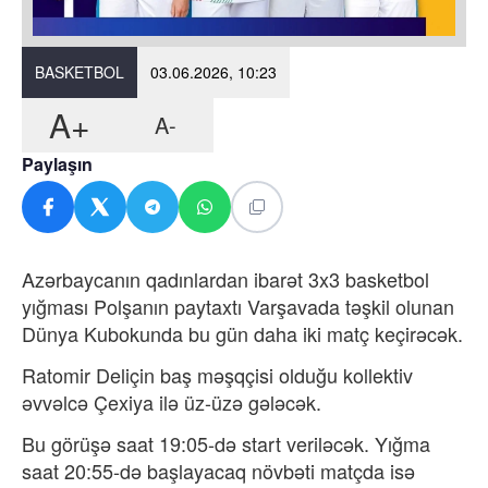
BASKETBOL
03.06.2026, 10:23
A+
A-
Paylaşın
Azərbaycanın qadınlardan ibarət 3x3 basketbol
yığması Polşanın paytaxtı Varşavada təşkil olunan
Dünya Kubokunda bu gün daha iki matç keçirəcək.
Ratomir Deliçin baş məşqçisi olduğu kollektiv
əvvəlcə Çexiya ilə üz-üzə gələcək.
Bu görüşə saat 19:05-də start veriləcək. Yığma
saat 20:55-də başlayacaq növbəti matçda isə