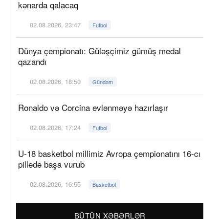
kənarda qalacaq
02.08.2026, 23:47
Futbol
Dünya çempionatı: Güləşçimiz gümüş medal
qazandı
02.08.2026, 18:50
Gündəm
Ronaldo və Corcina evlənməyə hazırlaşır
02.08.2026, 17:24
Futbol
U-18 basketbol millimiz Avropa çempionatını 16-cı
pillədə başa vurub
02.08.2026, 16:55
Basketbol
BÜTÜN XƏBƏRLƏR