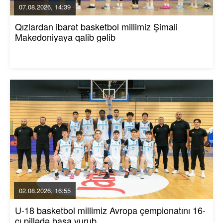
07.08.2026, 14:39
Qızlardan ibarət basketbol millimiz Şimali
Makedoniyaya qalib gəlib
02.08.2026, 16:55
U-18 basketbol millimiz Avropa çempionatını 16-
cı pillədə başa vurub