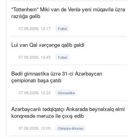
"Tottenhem" Miki van de Venlə yeni müqavilə üzrə
razılığa gəlib
07.08.2026, 13:17
Futbol
Lui van Qal xərçəngə qalib gəldi
07.08.2026, 12:45
Futbol
Bədii gimnastika üzrə 31-ci Azərbaycan
çempionatı başa çatıb
07.08.2026, 12:23
Gimnastika
Azərbaycanlı tədqiqatçı Ankarada beynəlxalq elmi
konqresdə məruzə ilə çıxış edib
07.08.2026, 12:05
Olimpiya dünyası