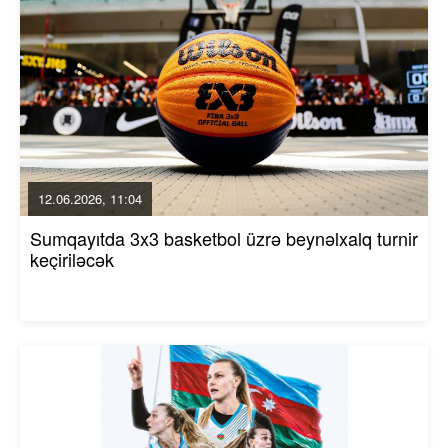
12.06.2026, 11:04
Sumqayıtda 3x3 basketbol üzrə beynəlxalq turnir
keçiriləcək