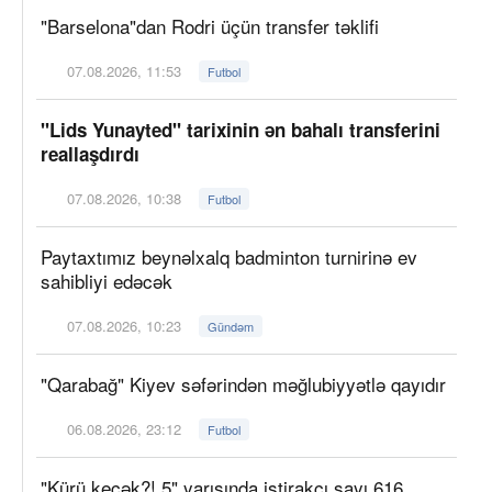
"Barselona"dan Rodri üçün transfer təklifi
07.08.2026, 11:53
Futbol
"Lids Yunayted" tarixinin ən bahalı transferini
reallaşdırdı
07.08.2026, 10:38
Futbol
Paytaxtımız beynəlxalq badminton turnirinə ev
sahibliyi edəcək
07.08.2026, 10:23
Gündəm
"Qarabağ" Kiyev səfərindən məğlubiyyətlə qayıdır
06.08.2026, 23:12
Futbol
"Kürü keçək?! 5" yarışında iştirakçı sayı 616