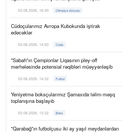
03.08.2026, 16:30
Olimpiya dünyası
Cüdoçularımız Avropa Kubokunda iştirak
edəcəklər
03.08.2026, 14:50
Cüdo
"Sabah"ın Çempionlar Liqasının pley-off
mərhələsində potensial rəqibləri müəyyənləşib
03.08.2026, 14:32
Futbol
Yeniyetmə boksçularımız Şamaxıda təlim-məşq
toplanışına başlayıb
03.08.2026, 13:32
Boks
"Qarabağ"ın futbolçusu iki ay yaşıl meydanlardan