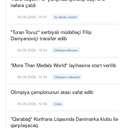
nəfərə çatdı
06.08.2026, 15:41
Su idman növləri
"Turan Tovuz" serbiyalı müdafiəçi Filip
Damyanoviçi transfer edib
06.08.2026, 15:24
Olimpiya dünyası
"More Than Medals World" layihəsinə start verilib
06.08.2026, 12:54
Olimpizm xəbərləri
Olimpiya çempionunun atası vəfat edib
06.08.2026, 12:46
Cüdo
"Qarabağ" Konfrans Liqasında Danimarka klubu ilə
qarşılaşacaq