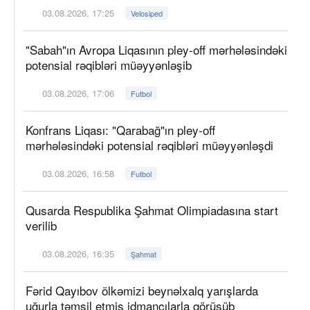
03.08.2026, 17:25
Velosiped
"Sabah"ın Avropa Liqasının pley-off mərhələsindəki
potensial rəqibləri müəyyənləşib
03.08.2026, 17:06
Futbol
Konfrans Liqası: "Qarabağ"ın pley-off
mərhələsindəki potensial rəqibləri müəyyənləşdi
03.08.2026, 16:58
Futbol
Qusarda Respublika Şahmat Olimpiadasına start
verilib
03.08.2026, 16:35
Şahmat
Fərid Qayıbov ölkəmizi beynəlxalq yarışlarda
uğurla təmsil etmiş idmançılarla görüşüb