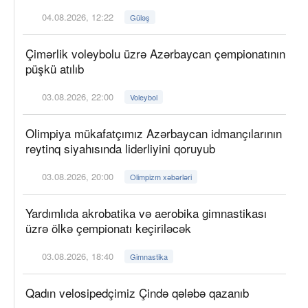
04.08.2026, 12:22
Güləş
Çimərlik voleybolu üzrə Azərbaycan çempionatının
püşkü atılıb
03.08.2026, 22:00
Voleybol
Olimpiya mükafatçımız Azərbaycan idmançılarının
reytinq siyahısında liderliyini qoruyub
03.08.2026, 20:00
Olimpizm xəbərləri
Yardımlıda akrobatika və aerobika gimnastikası
üzrə ölkə çempionatı keçiriləcək
03.08.2026, 18:40
Gimnastika
Qadın velosipedçimiz Çində qələbə qazanıb