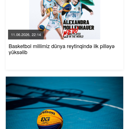
11.06.2026, 22:14
Basketbol millimiz dünya reytinqində ilk pilləyə
yüksəlib