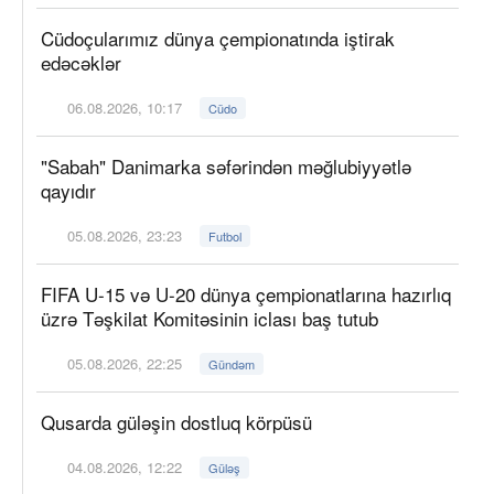
Cüdoçularımız dünya çempionatında iştirak
edəcəklər
06.08.2026, 10:17
Cüdo
"Sabah" Danimarka səfərindən məğlubiyyətlə
qayıdır
05.08.2026, 23:23
Futbol
FIFA U-15 və U-20 dünya çempionatlarına hazırlıq
üzrə Təşkilat Komitəsinin iclası baş tutub
05.08.2026, 22:25
Gündəm
Qusarda güləşin dostluq körpüsü
04.08.2026, 12:22
Güləş