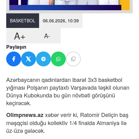
BASKETBOL
06.06.2026, 10:39
A+
A-
Paylaşın
Azərbaycanın qadınlardan ibarət 3x3 basketbol
yığması Polşanın paytaxtı Varşavada təşkil olunan
Dünya Kubokunda bu gün növbəti görüşünü
keçirəcək.
xəbər verir ki,
Ratomir Deliçin baş
Olimpnews.az
məşqçisi olduğu kollektiv 1/4 finalda Almaniya ilə
üz-üzə gələcək.