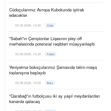
Cüdoçularımız Avropa Kubokunda iştirak
edəcəklər
03.08.2026, 14:50
Cüdo
"Sabah"ın Çempionlar Liqasının pley-off
mərhələsində potensial rəqibləri müəyyənləşib
03.08.2026, 14:32
Futbol
Yeniyetmə boksçularımız Şamaxıda təlim-məşq
toplanışına başlayıb
03.08.2026, 13:32
Boks
"Qarabağ"ın futbolçusu iki ay yaşıl meydanlardan
kənarda qalacaq