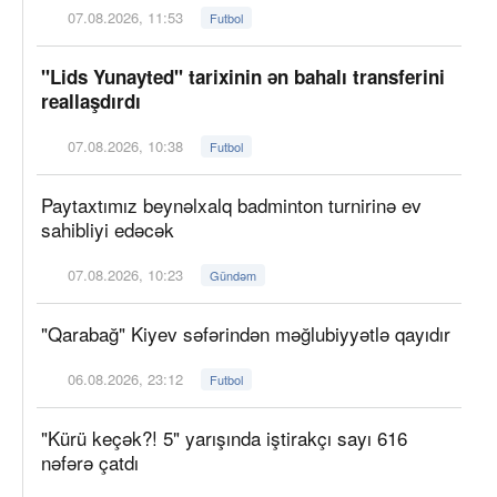
07.08.2026, 11:53
Futbol
"Lids Yunayted" tarixinin ən bahalı transferini
reallaşdırdı
07.08.2026, 10:38
Futbol
Paytaxtımız beynəlxalq badminton turnirinə ev
sahibliyi edəcək
07.08.2026, 10:23
Gündəm
"Qarabağ" Kiyev səfərindən məğlubiyyətlə qayıdır
06.08.2026, 23:12
Futbol
"Kürü keçək?! 5" yarışında iştirakçı sayı 616
nəfərə çatdı