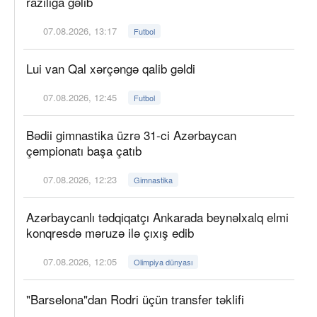
razılığa gəlib
07.08.2026, 13:17
Futbol
Lui van Qal xərçəngə qalib gəldi
07.08.2026, 12:45
Futbol
Bədii gimnastika üzrə 31-ci Azərbaycan
çempionatı başa çatıb
07.08.2026, 12:23
Gimnastika
Azərbaycanlı tədqiqatçı Ankarada beynəlxalq elmi
konqresdə məruzə ilə çıxış edib
07.08.2026, 12:05
Olimpiya dünyası
"Barselona"dan Rodri üçün transfer təklifi