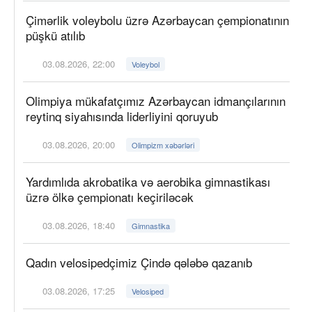
Çimərlik voleybolu üzrə Azərbaycan çempionatının
püşkü atılıb
03.08.2026, 22:00
Voleybol
Olimpiya mükafatçımız Azərbaycan idmançılarının
reytinq siyahısında liderliyini qoruyub
03.08.2026, 20:00
Olimpizm xəbərləri
Yardımlıda akrobatika və aerobika gimnastikası
üzrə ölkə çempionatı keçiriləcək
03.08.2026, 18:40
Gimnastika
Qadın velosipedçimiz Çində qələbə qazanıb
03.08.2026, 17:25
Velosiped