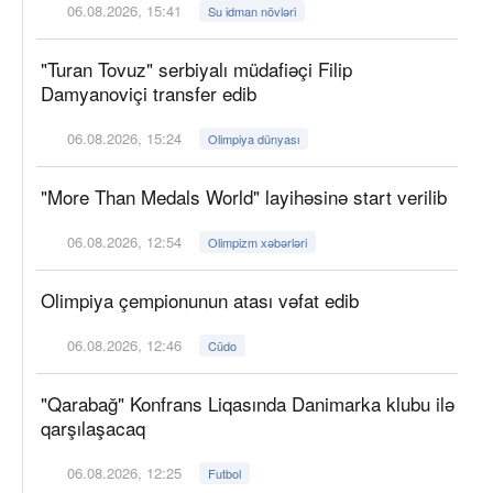
06.08.2026, 15:41
Su idman növləri
"Turan Tovuz" serbiyalı müdafiəçi Filip
Damyanoviçi transfer edib
06.08.2026, 15:24
Olimpiya dünyası
"More Than Medals World" layihəsinə start verilib
06.08.2026, 12:54
Olimpizm xəbərləri
Olimpiya çempionunun atası vəfat edib
06.08.2026, 12:46
Cüdo
"Qarabağ" Konfrans Liqasında Danimarka klubu ilə
qarşılaşacaq
06.08.2026, 12:25
Futbol