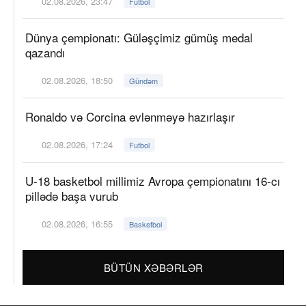
02.08.2026, 23:47
Futbol
Dünya çempionatı: Güləşçimiz gümüş medal
qazandı
02.08.2026, 18:50
Gündəm
Ronaldo və Corcina evlənməyə hazırlaşır
02.08.2026, 17:24
Futbol
U-18 basketbol millimiz Avropa çempionatını 16-cı
pillədə başa vurub
02.08.2026, 16:55
Basketbol
BÜTÜN XƏBƏRLƏR