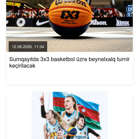
12.06.2026, 11:04
Sumqayıtda 3x3 basketbol üzrə beynəlxalq turnir
keçiriləcək