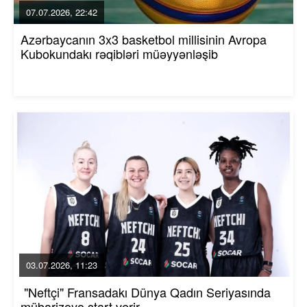
07.07.2026, 22:42
Azərbaycanın 3x3 basketbol millisinin Avropa
Kubokundakı rəqibləri müəyyənləşib
03.07.2026, 11:23
"Neftçi" Fransadakı Dünya Qadın Seriyasında
mübarizəyə start verir