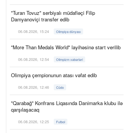
"Turan Tovuz" serbiyalı müdafiəçi Filip
Damyanoviçi transfer edib
06.08.2026, 15:24
Olimpiya dünyası
"More Than Medals World" layihəsinə start verilib
06.08.2026, 12:54
Olimpizm xəbərləri
Olimpiya çempionunun atası vəfat edib
06.08.2026, 12:46
Cüdo
"Qarabağ" Konfrans Liqasında Danimarka klubu ilə
qarşılaşacaq
06.08.2026, 12:25
Futbol