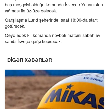
baş məşqçisi olduğu komanda İsveçdə Yunanıstan
yığması ilə üz-üzə gələcək.
Qarşılaşma Lund şəhərində, saat 18:00-da start
götürəcək.
Qeyd edək ki, komanda növbəti matçını sabah ev
sahibi İsveçə qarşı keçirəcək.
DİGƏR XƏBƏRLƏR