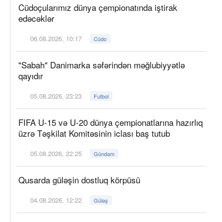
Cüdoçularımız dünya çempionatında iştirak
edəcəklər
06.08.2026, 10:17
Cüdo
"Sabah" Danimarka səfərindən məğlubiyyətlə
qayıdır
05.08.2026, 23:23
Futbol
FIFA U-15 və U-20 dünya çempionatlarına hazırlıq
üzrə Təşkilat Komitəsinin iclası baş tutub
05.08.2026, 22:25
Gündəm
Qusarda güləşin dostluq körpüsü
04.08.2026, 12:22
Güləş