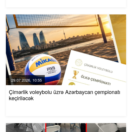
29.07.2026, 10:55
Çimərlik voleybolu üzrə Azərbaycan çempionatı
keçiriləcək