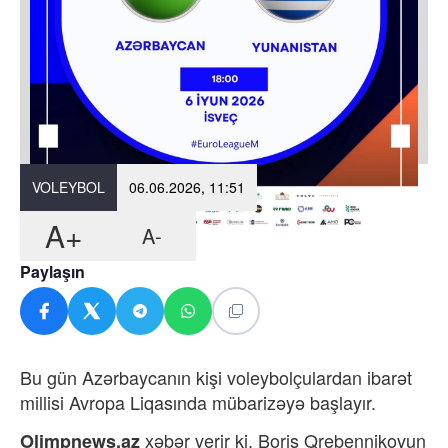
VOLEYBOL
06.06.2026, 11:51
A+
A-
Paylaşın
Bu gün Azərbaycanın kişi voleybolçulardan ibarət
millisi Avropa Liqasında mübarizəyə başlayır.
xəbər verir ki,
Boris Qrebennikovun
Olimpnews.az