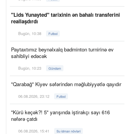
"Lids Yunayted" tarixinin ən bahalı transferini
reallaşdırdı
Bugün, 10:38
Futbol
Paytaxtımız beynəlxalq badminton turnirinə ev
sahibliyi edəcək
Bugün, 10:23
Gündəm
"Qarabağ" Kiyev səfərindən məğlubiyyətlə qayıdır
06.08.2026, 23:12
Futbol
"Kürü keçək?! 5" yarışında iştirakçı sayı 616
nəfərə çatdı
06.08.2026, 15:41
Su idman növləri