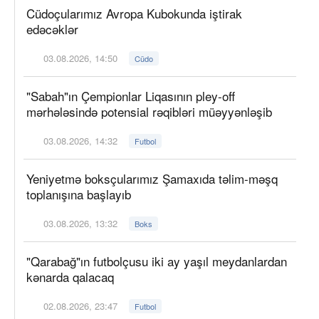
Cüdoçularımız Avropa Kubokunda iştirak
edəcəklər
03.08.2026, 14:50
Cüdo
"Sabah"ın Çempionlar Liqasının pley-off
mərhələsində potensial rəqibləri müəyyənləşib
03.08.2026, 14:32
Futbol
Yeniyetmə boksçularımız Şamaxıda təlim-məşq
toplanışına başlayıb
03.08.2026, 13:32
Boks
"Qarabağ"ın futbolçusu iki ay yaşıl meydanlardan
kənarda qalacaq
02.08.2026, 23:47
Futbol