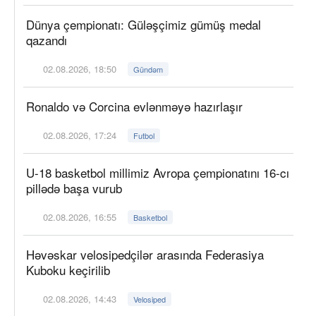
Dünya çempionatı: Güləşçimiz gümüş medal
qazandı
02.08.2026, 18:50
Gündəm
Ronaldo və Corcina evlənməyə hazırlaşır
02.08.2026, 17:24
Futbol
U-18 basketbol millimiz Avropa çempionatını 16-cı
pillədə başa vurub
02.08.2026, 16:55
Basketbol
Həvəskar velosipedçilər arasında Federasiya
Kuboku keçirilib
02.08.2026, 14:43
Velosiped