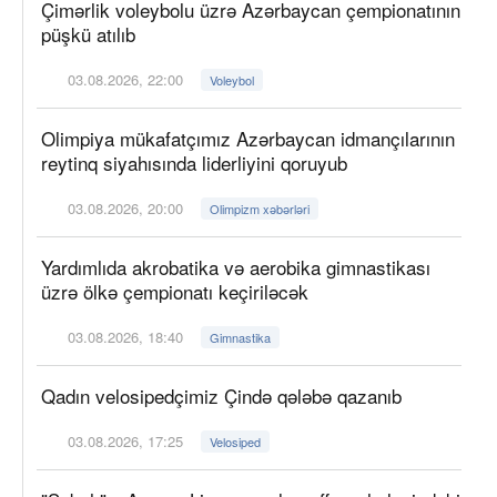
Çimərlik voleybolu üzrə Azərbaycan çempionatının
püşkü atılıb
03.08.2026, 22:00
Voleybol
Olimpiya mükafatçımız Azərbaycan idmançılarının
reytinq siyahısında liderliyini qoruyub
03.08.2026, 20:00
Olimpizm xəbərləri
Yardımlıda akrobatika və aerobika gimnastikası
üzrə ölkə çempionatı keçiriləcək
03.08.2026, 18:40
Gimnastika
Qadın velosipedçimiz Çində qələbə qazanıb
03.08.2026, 17:25
Velosiped