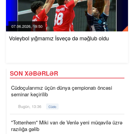
07.06.2026, 19:50
Voleybol yığmamız İsveçə də məğlub oldu
SON XƏBƏRLƏR
Cüdoçularımız üçün dünya çempionatı öncəsi
seminar keçirilib
Bugün, 13:36
Cüdo
"Tottenhem" Miki van de Venlə yeni müqavilə üzrə
razılığa gəlib