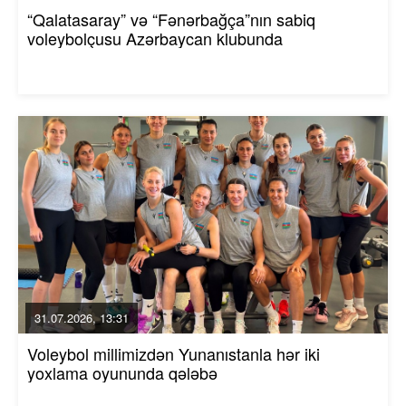
“Qalatasaray” və “Fənərbağça”nın sabiq
voleybolçusu Azərbaycan klubunda
31.07.2026, 13:31
Voleybol millimizdən Yunanıstanla hər iki
yoxlama oyununda qələbə