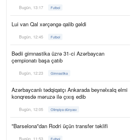
Bugün, 13:17
Futbol
Lui van Qal xərçəngə qalib gəldi
Bugün, 12:45
Futbol
Bədii gimnastika üzrə 31-ci Azərbaycan
çempionatı başa çatıb
Bugün, 12:23
Gimnastika
Azərbaycanlı tədqiqatçı Ankarada beynəlxalq elmi
konqresdə məruzə ilə çıxış edib
Bugün, 12:05
Olimpiya dünyası
"Barselona"dan Rodri üçün transfer təklifi
Bugün, 11:53
Futbol