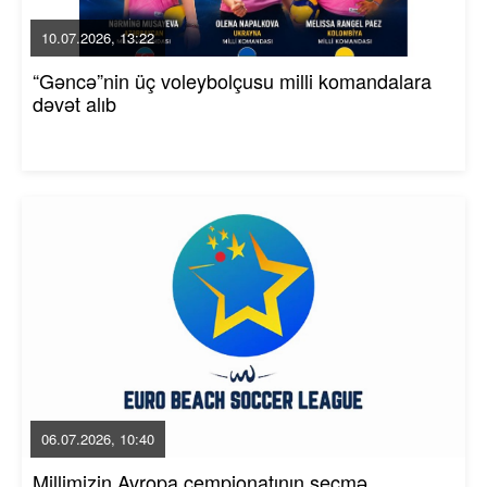
10.07.2026, 13:22
“Gəncə”nin üç voleybolçusu milli komandalara
dəvət alıb
06.07.2026, 10:40
Millimizin Avropa çempionatının seçmə