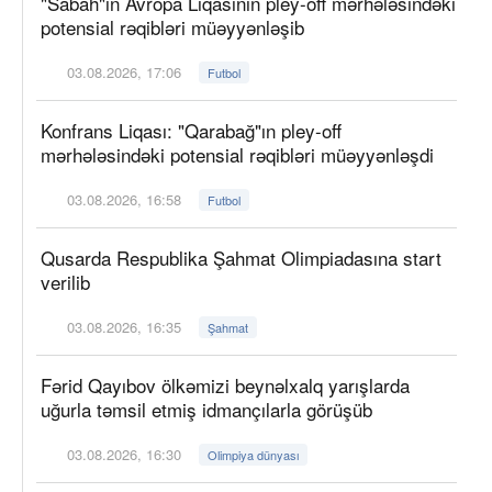
"Sabah"ın Avropa Liqasının pley-off mərhələsindəki
potensial rəqibləri müəyyənləşib
03.08.2026, 17:06
Futbol
Konfrans Liqası: "Qarabağ"ın pley-off
mərhələsindəki potensial rəqibləri müəyyənləşdi
03.08.2026, 16:58
Futbol
Qusarda Respublika Şahmat Olimpiadasına start
verilib
03.08.2026, 16:35
Şahmat
Fərid Qayıbov ölkəmizi beynəlxalq yarışlarda
uğurla təmsil etmiş idmançılarla görüşüb
03.08.2026, 16:30
Olimpiya dünyası