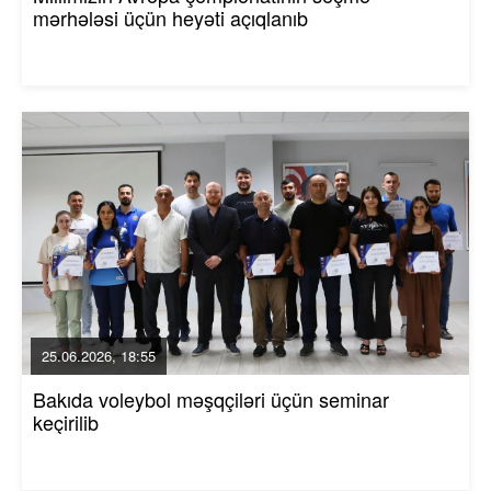
mərhələsi üçün heyəti açıqlanıb
25.06.2026, 18:55
Bakıda voleybol məşqçiləri üçün seminar
keçirilib