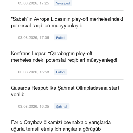
03.08.2026, 17:25
Velosiped
"Sabah"ın Avropa Liqasının pley-off mərhələsindəki
potensial rəqibləri müəyyənləşib
03.08.2026, 17:06
Futbol
Konfrans Liqası: "Qarabağ"ın pley-off
mərhələsindəki potensial rəqibləri müəyyənləşdi
03.08.2026, 16:58
Futbol
Qusarda Respublika Şahmat Olimpiadasına start
verilib
03.08.2026, 16:35
Şahmat
Fərid Qayıbov ölkəmizi beynəlxalq yarışlarda
uğurla təmsil etmiş idmançılarla görüşüb