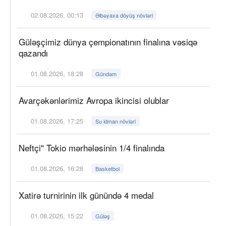
02.08.2026, 00:13
Əlbəyaxa döyüş növləri
Güləşçimiz dünya çempionatının finalına vəsiqə
qazandı
01.08.2026, 18:28
Gündəm
Avarçəkənlərimiz Avropa ikincisi olublar
01.08.2026, 17:25
Su idman növləri
Neftçi" Tokio mərhələsinin 1/4 finalında
01.08.2026, 16:28
Basketbol
Xatirə turnirinin ilk günündə 4 medal
01.08.2026, 15:22
Güləş