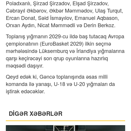
Poladxanlı, Şirzad Şirzadov, Elşad Şirzadov,
Cəbrayıl Əkbərov, Əkbər Məmmədov, Ulaş Turqut,
Ercan Donat, Səid İsmayılov, Emanuel Aqbason,
Orxan Aydın, Nicat Məmmədli və Derin Berkoz.
Toplanış yığmanın 2029-cu ildə baş tutacaq Avropa
çempionatının (EuroBasket 2029) ilkin seçmə
mərhələsində Lüksemburq və İrlandiya yığmalarına
qarşı keçirəcəyi son qrup oyunlarına hazırlıq
məqsədi daşıyır.
Qeyd edək ki, Gəncə toplanışında əsas milli
komanda ilə yanaşı, U-18 və U-20 yığmaları da
iştirak edəcəklər.
DİGƏR XƏBƏRLƏR