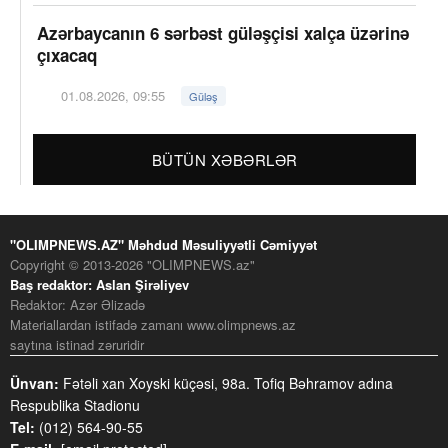
Azərbaycanın 6 sərbəst güləşçisi xalça üzərinə
çıxacaq
01.08.2026, 09:55
Güləş
BÜTÜN XƏBƏRLƏR
"OLIMPNEWS.AZ" Məhdud Məsuliyyətli Cəmiyyət
Copyright © 2013-2026 "OLIMPNEWS.az"
Baş redaktor: Aslan Şirəliyev
Redaktor: Azər Əlizadə
Materiallardan istifadə zamanı www.olimpnews.az
saytına istinad zəruridir
Ünvan:
Fətəli xan Xoyski küçəsi, 98a. Tofiq Bəhramov adına
Respublika Stadionu
Tel:
(012) 564-90-55