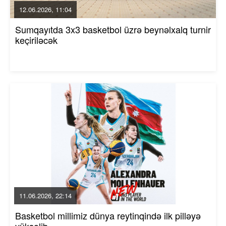
12.06.2026, 11:04
Sumqayıtda 3x3 basketbol üzrə beynəlxalq turnir
keçiriləcək
11.06.2026, 22:14
Basketbol millimiz dünya reytinqində ilk pilləyə
yüksəlib