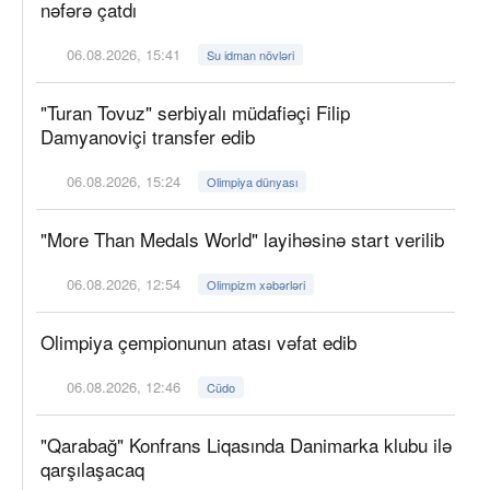
nəfərə çatdı
06.08.2026, 15:41
Su idman növləri
"Turan Tovuz" serbiyalı müdafiəçi Filip
Damyanoviçi transfer edib
06.08.2026, 15:24
Olimpiya dünyası
"More Than Medals World" layihəsinə start verilib
06.08.2026, 12:54
Olimpizm xəbərləri
Olimpiya çempionunun atası vəfat edib
06.08.2026, 12:46
Cüdo
"Qarabağ" Konfrans Liqasında Danimarka klubu ilə
qarşılaşacaq