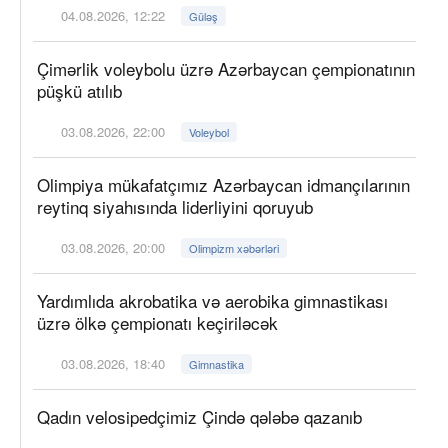
04.08.2026, 12:22
Güləş
Çimərlik voleybolu üzrə Azərbaycan çempionatının
püşkü atılıb
03.08.2026, 22:00
Voleybol
Olimpiya mükafatçımız Azərbaycan idmançılarının
reytinq siyahısında liderliyini qoruyub
03.08.2026, 20:00
Olimpizm xəbərləri
Yardımlıda akrobatika və aerobika gimnastikası
üzrə ölkə çempionatı keçiriləcək
03.08.2026, 18:40
Gimnastika
Qadın velosipedçimiz Çində qələbə qazanıb