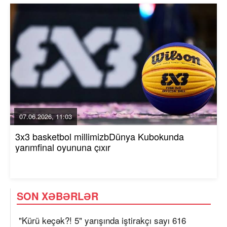
07.06.2026, 11:03
3x3 basketbol millimizbDünya Kubokunda
yarımfinal oyununa çıxır
SON XƏBƏRLƏR
"Kürü keçək?! 5" yarışında iştirakçı sayı 616