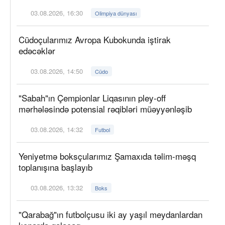
03.08.2026, 16:30
Olimpiya dünyası
Cüdoçularımız Avropa Kubokunda iştirak
edəcəklər
03.08.2026, 14:50
Cüdo
"Sabah"ın Çempionlar Liqasının pley-off
mərhələsində potensial rəqibləri müəyyənləşib
03.08.2026, 14:32
Futbol
Yeniyetmə boksçularımız Şamaxıda təlim-məşq
toplanışına başlayıb
03.08.2026, 13:32
Boks
"Qarabağ"ın futbolçusu iki ay yaşıl meydanlardan