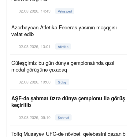
02.08.2026, 14:43
Velosiped
Azərbaycan Atletika Federasiyasının məşqçisi
vəfat edib
02.08.2026, 13:01
Atletika
Güləşçimiz bu gün dünya çempionatında qızıl
medal görüşünə çıxacaq
02.08.2026, 10:00
Güləş
AŞF-də şahmat üzrə dünya çempionu ilə görüş
keçirilib
02.08.2026, 09:10
Şahmat
Tofiq Musayev UFC-də növbəti qələbəsini qazanıb