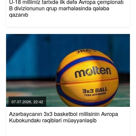
U-18 millimiz tarixdə ilk dəfə Avropa çempionatı
B divizionunun qrup mərhələsində qələbə
qazanıb
07.07.2026, 22:42
Azərbaycanın 3x3 basketbol millisinin Avropa
Kubokundakı rəqibləri müəyyənləşib