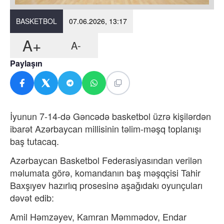
BASKETBOL
07.06.2026, 13:17
A+
A-
Paylaşın
İyunun 7-14-də Gəncədə basketbol üzrə kişilərdən
ibarət Azərbaycan millisinin təlim-məşq toplanışı
baş tutacaq.
Azərbaycan Basketbol Federasiyasından
verilən
məlumata görə, komandanın baş məşqçisi Tahir
Baxşıyev hazırlıq prosesinə aşağıdakı oyunçuları
dəvət edib:
Amil Həmzəyev, Kamran Məmmədov, Endar