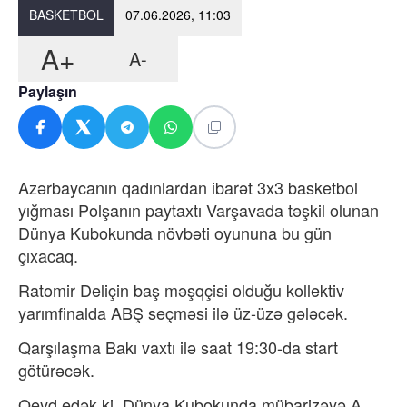
BASKETBOL
07.06.2026, 11:03
A+
A-
Paylaşın
Azərbaycanın qadınlardan ibarət 3x3 basketbol
yığması Polşanın paytaxtı Varşavada təşkil olunan
Dünya Kubokunda növbəti oyununa bu gün
çıxacaq.
Ratomir Deliçin baş məşqçisi olduğu kollektiv
yarımfinalda ABŞ seçməsi ilə üz-üzə gələcək.
Qarşılaşma Bakı vaxtı ilə saat 19:30-da start
götürəcək.
Qeyd edək ki, Dünya Kubokunda mübarizəyə A