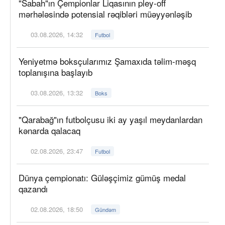
"Sabah"ın Çempionlar Liqasının pley-off
mərhələsində potensial rəqibləri müəyyənləşib
03.08.2026, 14:32
Futbol
Yeniyetmə boksçularımız Şamaxıda təlim-məşq
toplanışına başlayıb
03.08.2026, 13:32
Boks
"Qarabağ"ın futbolçusu iki ay yaşıl meydanlardan
kənarda qalacaq
02.08.2026, 23:47
Futbol
Dünya çempionatı: Güləşçimiz gümüş medal
qazandı
02.08.2026, 18:50
Gündəm