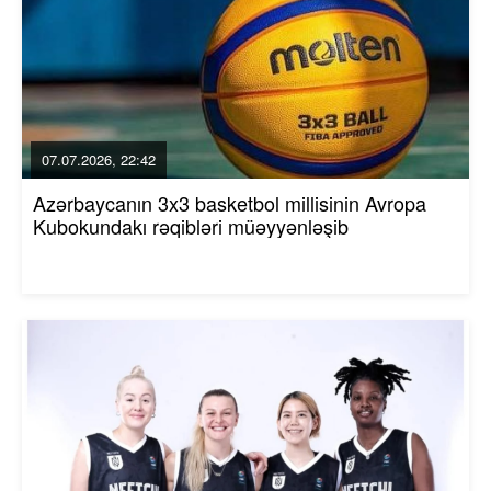
07.07.2026, 22:42
Azərbaycanın 3x3 basketbol millisinin Avropa
Kubokundakı rəqibləri müəyyənləşib