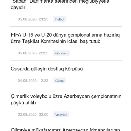
"Sabah" Danimarka səfərindən məğlubiyyətlə
qayıdır
05.08.2026, 23:23
Futbol
FIFA U-15 və U-20 dünya çempionatlarına hazırlıq
üzrə Təşkilat Komitəsinin iclası baş tutub
05.08.2026, 22:25
Gündəm
Qusarda güləşin dostluq körpüsü
04.08.2026, 12:22
Güləş
Çimərlik voleybolu üzrə Azərbaycan çempionatının
püşkü atılıb
03.08.2026, 22:00
Voleybol
Olimpiya mükafatçımız Azərbaycan idmançılarının