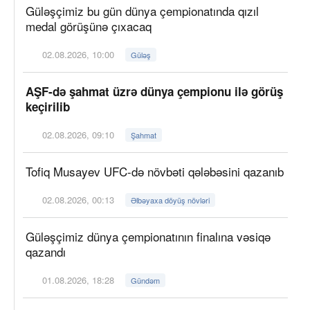
Güləşçimiz bu gün dünya çempionatında qızıl
medal görüşünə çıxacaq
02.08.2026, 10:00
Güləş
AŞF-də şahmat üzrə dünya çempionu ilə görüş
keçirilib
02.08.2026, 09:10
Şahmat
Tofiq Musayev UFC-də növbəti qələbəsini qazanıb
02.08.2026, 00:13
Əlbəyaxa döyüş növləri
Güləşçimiz dünya çempionatının finalına vəsiqə
qazandı
01.08.2026, 18:28
Gündəm