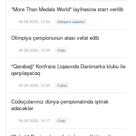
"More Than Medals World" layihəsinə start verilib
06.08.2026, 12:54
Olimpizm xəbərləri
Olimpiya çempionunun atası vəfat edib
06.08.2026, 12:46
Cüdo
"Qarabağ" Konfrans Liqasında Danimarka klubu ilə
qarşılaşacaq
06.08.2026, 12:25
Futbol
Cüdoçularımız dünya çempionatında iştirak
edəcəklər
06.08.2026, 10:17
Cüdo