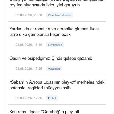
reytinq siyahısında liderliyini qoruyub
03.08.2026, 20:00
Olimpizm xəbərləri
Yardımlıda akrobatika və aerobika gimnastikası
üzrə ölkə çempionatı keçiriləcək
03.08.2026, 18:40
Gimnastika
Qadın velosipedçimiz Çində qələbə qazanıb
03.08.2026, 17:25
Velosiped
"Sabah"ın Avropa Liqasının pley-off mərhələsindəki
potensial rəqibləri müəyyənləşib
03.08.2026, 17:06
Futbol
Konfrans Liqası: "Qarabağ"ın pley-off