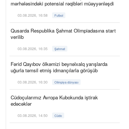
mərhələsindəki potensial rəqibləri müəyyənləşdi
03.08.2026, 16:58
Futbol
Qusarda Respublika Şahmat Olimpiadasına start
verilib
03.08.2026, 16:35
Şahmat
Fərid Qayıbov ölkəmizi beynəlxalq yarışlarda
uğurla təmsil etmiş idmançılarla görüşüb
03.08.2026, 16:30
Olimpiya dünyası
Cüdoçularımız Avropa Kubokunda iştirak
edəcəklər
03.08.2026, 14:50
Cüdo