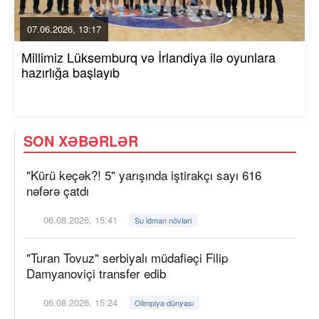
07.06.2026, 13:17
Millimiz Lüksemburq və İrlandiya ilə oyunlara
hazırlığa başlayıb
SON XƏBƏRLƏR
"Kürü keçək?! 5" yarışında iştirakçı sayı 616
nəfərə çatdı
06.08.2026, 15:41
Su idman növləri
"Turan Tovuz" serbiyalı müdafiəçi Filip
Damyanoviçi transfer edib
06.08.2026, 15:24
Olimpiya dünyası