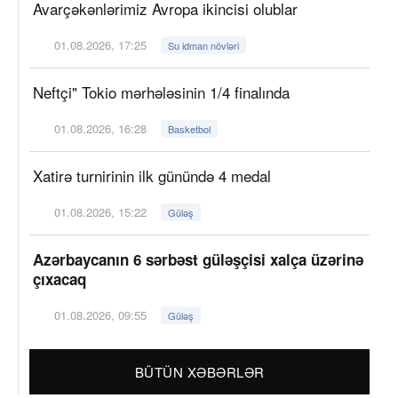
Avarçəkənlərimiz Avropa ikincisi olublar
01.08.2026, 17:25
Su idman növləri
Neftçi" Tokio mərhələsinin 1/4 finalında
01.08.2026, 16:28
Basketbol
Xatirə turnirinin ilk günündə 4 medal
01.08.2026, 15:22
Güləş
Azərbaycanın 6 sərbəst güləşçisi xalça üzərinə
çıxacaq
01.08.2026, 09:55
Güləş
BÜTÜN XƏBƏRLƏR