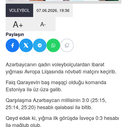
VOLEYBOL
07.06.2026, 19:36
A+
A-
Paylaşın
Azərbaycanın qadın voleybolçulardan ibarət
yığması Avropa Liqasında növbəti matçını keçirib.
Faiq Qarayevin baş məşqçi olduğu komanda
Estoniya ilə üz-üzə gəlib.
Qarşılaşma Azərbaycan millisinin 3:0 (25:15,
25:14, 25:20) hesablı qələbəsi ilə bitib.
Qeyd edək ki, yığma ilk görüşdə İsveçə 0:3 hesabı
ilə məğlub olub.