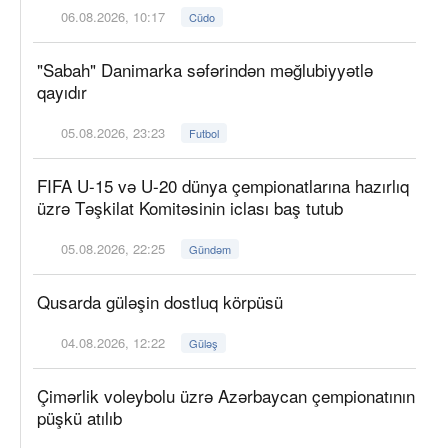
06.08.2026, 10:17
Cüdo
"Sabah" Danimarka səfərindən məğlubiyyətlə
qayıdır
05.08.2026, 23:23
Futbol
FIFA U-15 və U-20 dünya çempionatlarına hazırlıq
üzrə Təşkilat Komitəsinin iclası baş tutub
05.08.2026, 22:25
Gündəm
Qusarda güləşin dostluq körpüsü
04.08.2026, 12:22
Güləş
Çimərlik voleybolu üzrə Azərbaycan çempionatının
püşkü atılıb