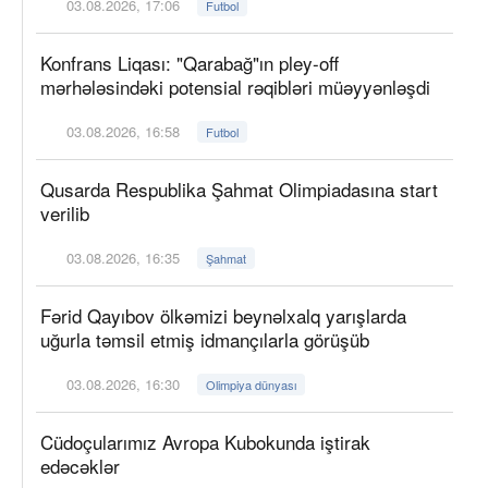
03.08.2026, 17:06
Futbol
Konfrans Liqası: "Qarabağ"ın pley-off
mərhələsindəki potensial rəqibləri müəyyənləşdi
03.08.2026, 16:58
Futbol
Qusarda Respublika Şahmat Olimpiadasına start
verilib
03.08.2026, 16:35
Şahmat
Fərid Qayıbov ölkəmizi beynəlxalq yarışlarda
uğurla təmsil etmiş idmançılarla görüşüb
03.08.2026, 16:30
Olimpiya dünyası
Cüdoçularımız Avropa Kubokunda iştirak
edəcəklər