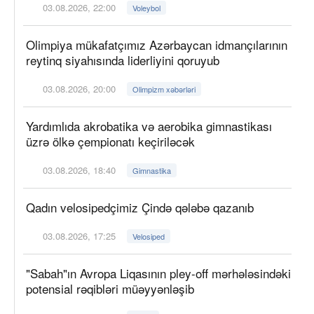
03.08.2026, 22:00
Voleybol
Olimpiya mükafatçımız Azərbaycan idmançılarının
reytinq siyahısında liderliyini qoruyub
03.08.2026, 20:00
Olimpizm xəbərləri
Yardımlıda akrobatika və aerobika gimnastikası
üzrə ölkə çempionatı keçiriləcək
03.08.2026, 18:40
Gimnastika
Qadın velosipedçimiz Çində qələbə qazanıb
03.08.2026, 17:25
Velosiped
"Sabah"ın Avropa Liqasının pley-off mərhələsindəki
potensial rəqibləri müəyyənləşib