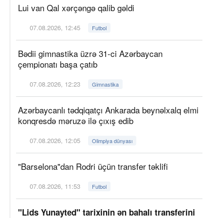
Lui van Qal xərçəngə qalib gəldi
07.08.2026, 12:45
Futbol
Bədii gimnastika üzrə 31-ci Azərbaycan
çempionatı başa çatıb
07.08.2026, 12:23
Gimnastika
Azərbaycanlı tədqiqatçı Ankarada beynəlxalq elmi
konqresdə məruzə ilə çıxış edib
07.08.2026, 12:05
Olimpiya dünyası
"Barselona"dan Rodri üçün transfer təklifi
07.08.2026, 11:53
Futbol
"Lids Yunayted" tarixinin ən bahalı transferini