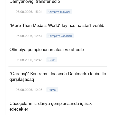
Damyanoviçi transfer edib
06.08.2026, 15:24
Olimpiya dünyası
"More Than Medals World" layihəsinə start verilib
06.08.2026, 12:54
Olimpizm xəbərləri
Olimpiya çempionunun atası vəfat edib
06.08.2026, 12:46
Cüdo
"Qarabağ" Konfrans Liqasında Danimarka klubu ilə
qarşılaşacaq
06.08.2026, 12:25
Futbol
Cüdoçularımız dünya çempionatında iştirak
edəcəklər