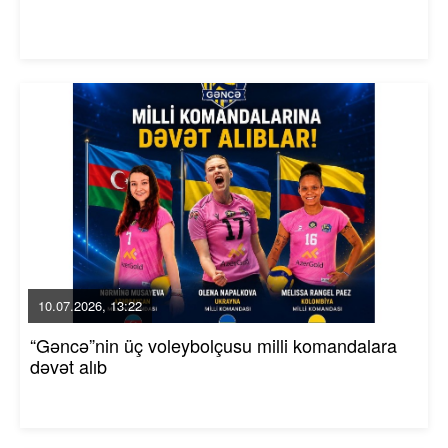
10.07.2026, 13:22
“Gəncə”nin üç voleybolçusu milli komandalara
dəvət alıb