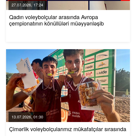
27.07.2026, 17:24
Qadın voleybolçular arasında Avropa
çempionatının könüllüləri müəyyənləşib
13.07.2026, 01:30
Çimərlik voleybolçularımız mükafatçılar sırasında