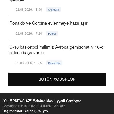
02.08.2026, 18:50
Gündəm
Ronaldo və Corcina evlənməyə hazırlaşır
02.08.2026, 17:24
Futbol
U-18 basketbol millimiz Avropa çempionatını 16-cı
pillədə başa vurub
02.08.2026, 16:55
Basketbol
BÜTÜN XƏBƏRLƏR
"OLIMPNEWS.AZ" Məhdud Məsuliyyətli Cəmiyyət
Copyright © 2013-2026 "OLIMPNEWS.az"
Baş redaktor: Aslan Şirəliyev