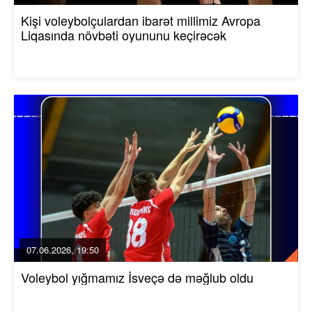
Kişi voleybolçulardan ibarət millimiz Avropa
Liqasında növbəti oyununu keçirəcək
07.06.2026, 19:50
Voleybol yığmamız İsveçə də məğlub oldu