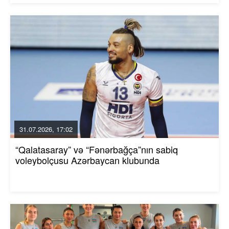
31.07.2026, 17:02
“Qalatasaray” və “Fənərbağça”nın sabiq
voleybolçusu Azərbaycan klubunda