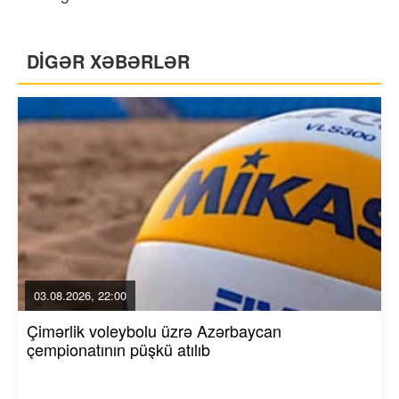
DİGƏR XƏBƏRLƏR
03.08.2026, 22:00
Çimərlik voleybolu üzrə Azərbaycan
çempionatının püşkü atılıb