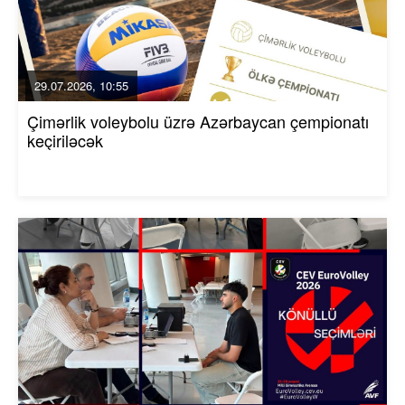
29.07.2026, 10:55
Çimərlik voleybolu üzrə Azərbaycan çempionatı
keçiriləcək