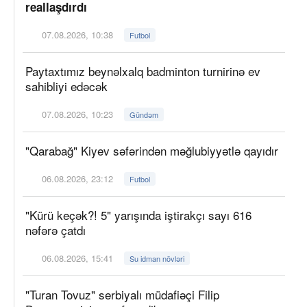
reallaşdırdı
07.08.2026, 10:38
Futbol
Paytaxtımız beynəlxalq badminton turnirinə ev
sahibliyi edəcək
07.08.2026, 10:23
Gündəm
"Qarabağ" Kiyev səfərindən məğlubiyyətlə qayıdır
06.08.2026, 23:12
Futbol
"Kürü keçək?! 5" yarışında iştirakçı sayı 616
nəfərə çatdı
06.08.2026, 15:41
Su idman növləri
"Turan Tovuz" serbiyalı müdafiəçi Filip