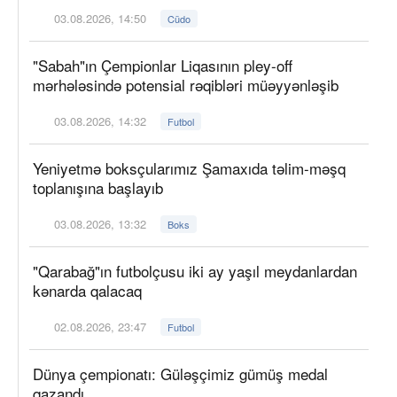
03.08.2026, 14:50
Cüdo
"Sabah"ın Çempionlar Liqasının pley-off
mərhələsində potensial rəqibləri müəyyənləşib
03.08.2026, 14:32
Futbol
Yeniyetmə boksçularımız Şamaxıda təlim-məşq
toplanışına başlayıb
03.08.2026, 13:32
Boks
"Qarabağ"ın futbolçusu iki ay yaşıl meydanlardan
kənarda qalacaq
02.08.2026, 23:47
Futbol
Dünya çempionatı: Güləşçimiz gümüş medal
qazandı