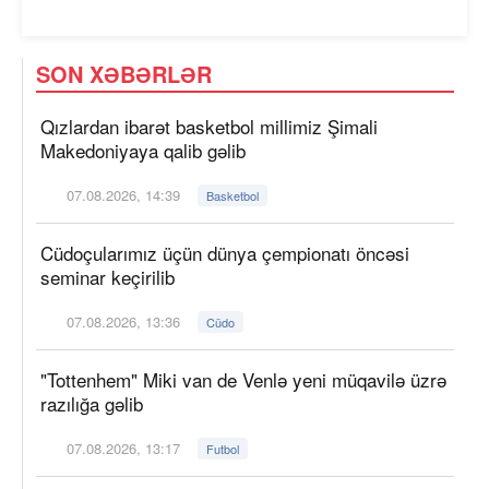
SON XƏBƏRLƏR
Qızlardan ibarət basketbol millimiz Şimali
Makedoniyaya qalib gəlib
07.08.2026, 14:39
Basketbol
Cüdoçularımız üçün dünya çempionatı öncəsi
seminar keçirilib
07.08.2026, 13:36
Cüdo
"Tottenhem" Miki van de Venlə yeni müqavilə üzrə
razılığa gəlib
07.08.2026, 13:17
Futbol