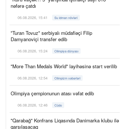
nəfərə çatdı
06.08.2026, 15:41
Su idman növləri
"Turan Tovuz" serbiyalı müdafiəçi Filip
Damyanoviçi transfer edib
06.08.2026, 15:24
Olimpiya dünyası
"More Than Medals World" layihəsinə start verilib
06.08.2026, 12:54
Olimpizm xəbərləri
Olimpiya çempionunun atası vəfat edib
06.08.2026, 12:46
Cüdo
"Qarabağ" Konfrans Liqasında Danimarka klubu ilə
qarşılaşacaq