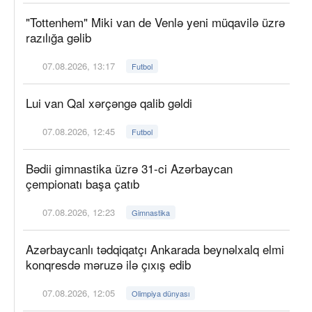
"Tottenhem" Miki van de Venlə yeni müqavilə üzrə
razılığa gəlib
07.08.2026, 13:17
Futbol
Lui van Qal xərçəngə qalib gəldi
07.08.2026, 12:45
Futbol
Bədii gimnastika üzrə 31-ci Azərbaycan
çempionatı başa çatıb
07.08.2026, 12:23
Gimnastika
Azərbaycanlı tədqiqatçı Ankarada beynəlxalq elmi
konqresdə məruzə ilə çıxış edib
07.08.2026, 12:05
Olimpiya dünyası