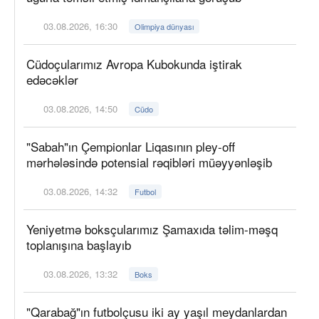
03.08.2026, 16:30
Olimpiya dünyası
Cüdoçularımız Avropa Kubokunda iştirak
edəcəklər
03.08.2026, 14:50
Cüdo
"Sabah"ın Çempionlar Liqasının pley-off
mərhələsində potensial rəqibləri müəyyənləşib
03.08.2026, 14:32
Futbol
Yeniyetmə boksçularımız Şamaxıda təlim-məşq
toplanışına başlayıb
03.08.2026, 13:32
Boks
"Qarabağ"ın futbolçusu iki ay yaşıl meydanlardan