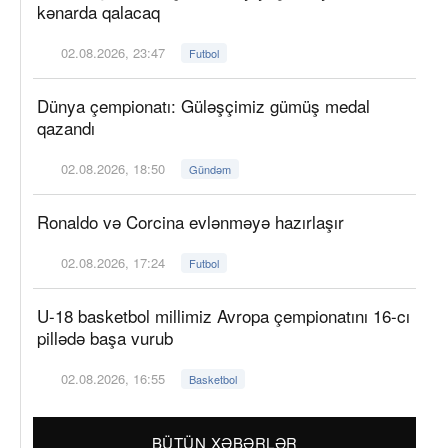
kənarda qalacaq
02.08.2026, 23:47
Futbol
Dünya çempionatı: Güləşçimiz gümüş medal
qazandı
02.08.2026, 18:50
Gündəm
Ronaldo və Corcina evlənməyə hazırlaşır
02.08.2026, 17:24
Futbol
U-18 basketbol millimiz Avropa çempionatını 16-cı
pillədə başa vurub
02.08.2026, 16:55
Basketbol
BÜTÜN XƏBƏRLƏR