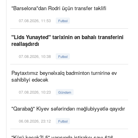
"Barselona"dan Rodri üçün transfer təklifi
07.08.2026, 11:53
Futbol
"Lids Yunayted" tarixinin ən bahalı transferini
reallaşdırdı
07.08.2026, 10:38
Futbol
Paytaxtımız beynəlxalq badminton turnirinə ev
sahibliyi edəcək
07.08.2026, 10:23
Gündəm
"Qarabağ" Kiyev səfərindən məğlubiyyətlə qayıdır
06.08.2026, 23:12
Futbol
"Kürü keçək?! 5" yarışında iştirakçı sayı 616