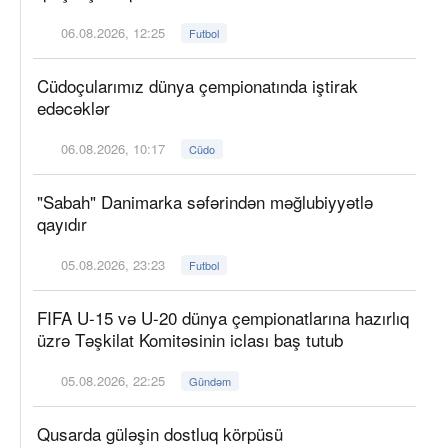
06.08.2026, 12:25
Futbol
Cüdoçularımız dünya çempionatında iştirak
edəcəklər
06.08.2026, 10:17
Cüdo
"Sabah" Danimarka səfərindən məğlubiyyətlə
qayıdır
05.08.2026, 23:23
Futbol
FIFA U-15 və U-20 dünya çempionatlarına hazırlıq
üzrə Təşkilat Komitəsinin iclası baş tutub
05.08.2026, 22:25
Gündəm
Qusarda güləşin dostluq körpüsü