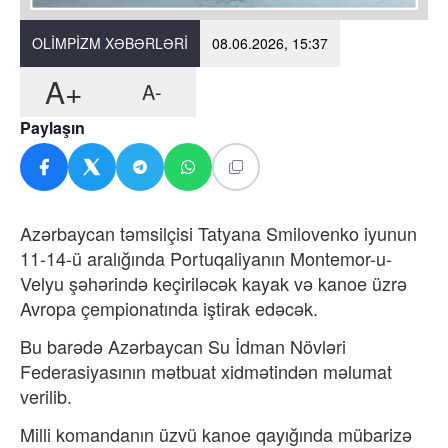
OLIMPIZM XƏBƏRLƏRI
08.06.2026, 15:37
A+
A-
Paylaşın
Azərbaycan təmsilçisi Tatyana Smilovenko iyunun
11-14-ü aralığında Portuqaliyanın Montemor-u-
Velyu şəhərində keçiriləcək kayak və kanoe üzrə
Avropa çempionatında iştirak edəcək.
Bu barədə Azərbaycan Su İdman Növləri
Federasiyasının mətbuat xidmətindən məlumat
verilib.
Milli komandanın üzvü kanoe qayığında mübarizə