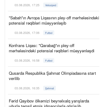
03.08.2026, 17:25
Velosiped
"Sabah"ın Avropa Liqasının pley-off mərhələsindəki
potensial rəqibləri müəyyənləşib
03.08.2026, 17:06
Futbol
Konfrans Liqası: "Qarabağ"ın pley-off
mərhələsindəki potensial rəqibləri müəyyənləşdi
03.08.2026, 16:58
Futbol
Qusarda Respublika Şahmat Olimpiadasına start
verilib
03.08.2026, 16:35
Şahmat
Fərid Qayıbov ölkəmizi beynəlxalq yarışlarda
uğurla təmsil etmiş idmançılarla görüşüb