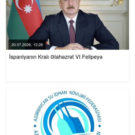
20.07.2026, 13:26
İspaniyanın Kralı Əlahəzrət VI Felipeyə