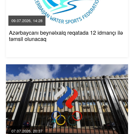
09.07.2026, 14:28
Azərbaycanı beynəlxalq reqatada 12 idmançı ilə
təmsil olunacaq
07.07.2026, 20:37