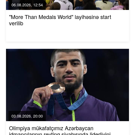
06.08.2026, 12:54
"More Than Medals World" layihəsinə start
verilib
03.08.2026, 20:00
Olimpiya mükafatçımız Azərbaycan
idmançılarının reytinq siyahısında liderliyini