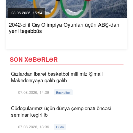
23.06.2026, 15:54
2042-ci il Qış Olimpiya Oyunları üçün ABŞ-dan
yeni təşəbbüs
SON XƏBƏRLƏR
Qızlardan ibarət basketbol millimiz Şimali
Makedoniyaya qalib gəlib
07.08.2026, 14:39
Basketbol
Cüdoçularımız üçün dünya çempionatı öncəsi
seminar keçirilib
07.08.2026, 13:36
Cüdo