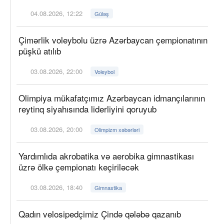
04.08.2026, 12:22
Güləş
Çimərlik voleybolu üzrə Azərbaycan çempionatının
püşkü atılıb
03.08.2026, 22:00
Voleybol
Olimpiya mükafatçımız Azərbaycan idmançılarının
reytinq siyahısında liderliyini qoruyub
03.08.2026, 20:00
Olimpizm xəbərləri
Yardımlıda akrobatika və aerobika gimnastikası
üzrə ölkə çempionatı keçiriləcək
03.08.2026, 18:40
Gimnastika
Qadın velosipedçimiz Çində qələbə qazanıb