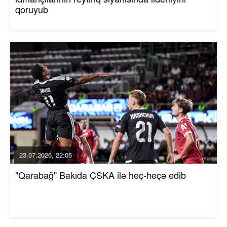
qoruyub
23.07.2026, 22:05
"Qarabağ" Bakıda ÇSKA ilə heç-heçə edib