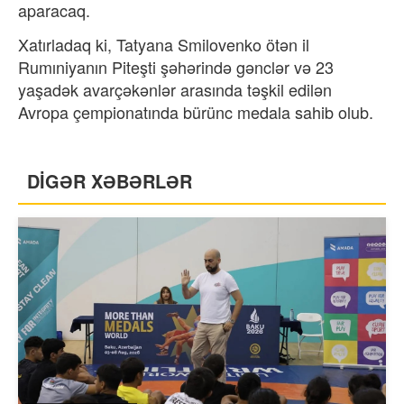
aparacaq.
Xatırladaq ki, Tatyana Smilovenko ötən il
Rumıniyanın Piteşti şəhərində gənclər və 23
yaşadək avarçəkənlər arasında təşkil edilən
Avropa çempionatında bürünc medala sahib olub.
DİGƏR XƏBƏRLƏR