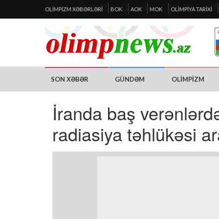
OLIMPIZM XƏBƏRLƏRI
BOK
AOK
MOK
OLIMPIYA TARIXI
SON XƏBƏR
GÜNDƏM
OLIMPIZM
İranda baş verənlər
radiasiya təhlükəsi ara