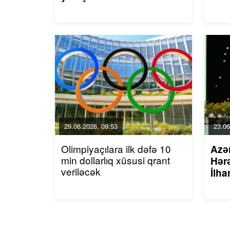
29.06.2026, 09:53
23.06
Olimpiyaçılara ilk dəfə 10
Azə
min dollarlıq xüsusi qrant
Hərə
veriləcək
İlha