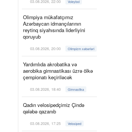
03.08.2026, 22:00
Voleybol
Olimpiya mükafatçımız
Azərbaycan idmançılarının
reytinq siyahısında liderliyini
qoruyub
03.08.2026, 20:00
Olimpizm xəbərləri
Yardımlıda akrobatika və
aerobika gimnastikası üzrə ölkə
çempionatı keçiriləcək
03.08.2026, 18:40
Gimnastika
Qadın velosipedçimiz Çində
qələbə qazanıb
03.08.2026, 17:25
Velosiped