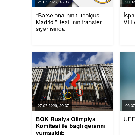
21.07.2026, 15:36
20.07
"Barselona"nın futbolçusu
İspa
Madrid "Real"ının transfer
VI F
siyahısında
07.07.2026, 20:37
06.07
UEF
BOK Rusiya Olimpiya
Komitəsi ilə bağlı qərarını
yumşaldıb