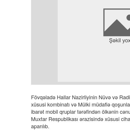
Fövqəladə Hallar Nazirliyinin Nüvə və Radio
xüsusi kombinatı və Mülki müdafiə qoşunla
ibarət mobil qruplar tərəfindən ölkənin c
Muxtar Respublikası ərazisində xüsusi cih
aparılıb.