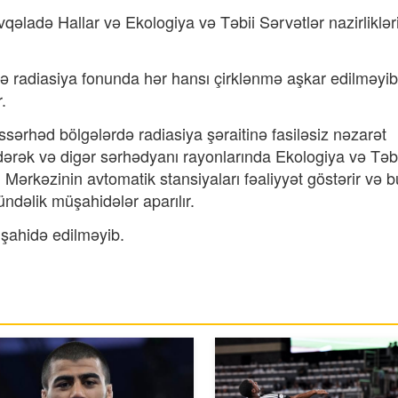
əladə Hallar və Ekologiya və Təbii Sərvətlər nazirliklər
tdə radiasiya fonunda hər hansı çirklənmə aşkar edilməyib
.
sərhəd bölgələrdə radiasiya şəraitinə fasiləsiz nəzarət
ərək və digər sərhədyanı rayonlarında Ekologiya və Təbi
i Mərkəzinin avtomatik stansiyaları fəaliyyət göstərir və b
ündəlik müşahidələr aparılır.
şahidə edilməyib.