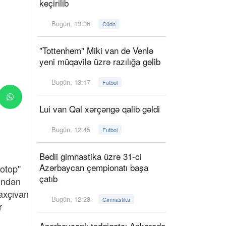
keçirilib
Bugün, 13:36
Cüdo
"Tottenhem" Miki van de Venlə
yeni müqavilə üzrə razılığa gəlib
Bugün, 13:17
Futbol
Lui van Qal xərçəngə qalib gəldi
Bugün, 12:45
Futbol
Bədii gimnastika üzrə 31-ci
Azərbaycan çempionatı başa
zotop"
çatıb
rindən
axçıvan
Bugün, 12:23
Gimnastika
r
Azərbaycanlı tədqiqatçı Ankarada