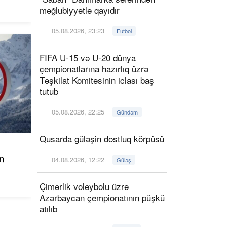
məğlubiyyətlə qayıdır
05.08.2026, 23:23
Futbol
FIFA U-15 və U-20 dünya
çempionatlarına hazırlıq üzrə
Təşkilat Komitəsinin iclası baş
tutub
05.08.2026, 22:25
Gündəm
Qusarda güləşin dostluq körpüsü
n
04.08.2026, 12:22
Güləş
Çimərlik voleybolu üzrə
Azərbaycan çempionatının püşkü
atılıb