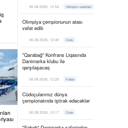
06.08.2026, 12:54
Olimpizm xəbərləri
lq
ə
Olimpiya çempionunun atası
vəfat edib
06.08.2026, 12:46
Cüdo
"Qarabağ" Konfrans Liqasında
Danimarka klubu ilə
qarşılaşacaq
06.08.2026, 12:25
Futbol
Cüdoçularımız dünya
çempionatında iştirak edəcəklər
ları
06.08.2026, 10:17
Cüdo
riyası
"Sabah" Danimarka səfərindən