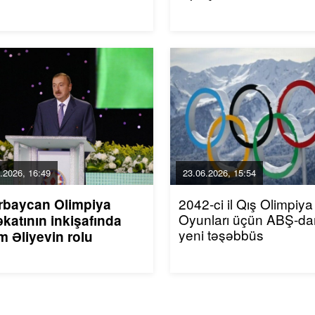
.2026, 16:49
23.06.2026, 15:54
2042-ci il Qış Olimpiya
rbaycan Olimpiya
Oyunları üçün ABŞ-da
katının inkişafında
yeni təşəbbüs
m Əliyevin rolu