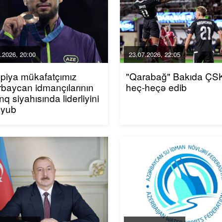
.2026, 20:00
23.07.2026, 22:05
piya mükafatçımız
"Qarabağ" Bakıda ÇSK
baycan idmançılarının
heç-heçə edib
inq siyahısında liderliyini
uyub