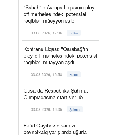
"Sabah"ın Avropa Liqasının pley-
off mərhələsindəki potensial
rəqibləri müəyyənləşib
03.08.2026, 17:06
Futbol
Konfrans Liqası: "Qarabağ"ın
pley-off mərhələsindəki potensial
rəqibləri müəyyənləşdi
03.08.2026, 16:58
Futbol
Qusarda Respublika Şahmat
Olimpiadasına start verilib
03.08.2026, 16:35
Şahmat
Fərid Qayıbov ölkəmizi
beynəlxalq yarışlarda uğurla