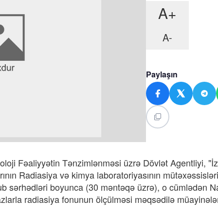
A+
A-
Paylaşın
loji Fəaliyyətin Tənzimlənməsi üzrə Dövlət Agentliyi, "İ
rının Radiasiya və kimya laboratoriyasının mütəxəssislə
ənub sərhədləri boyunca (30 məntəqə üzrə), o cümlədən N
azlarla radiasiya fonunun ölçülməsi məqsədilə müayinələ