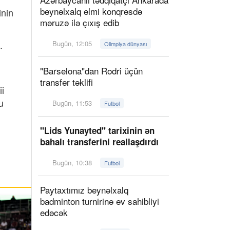
beynəlxalq elmi konqresdə
inin
məruzə ilə çıxış edib
.
Bugün, 12:05
Olimpiya dünyası
"Barselona"dan Rodri üçün
transfer təklifi
i
u
Bugün, 11:53
Futbol
"Lids Yunayted" tarixinin ən
bahalı transferini reallaşdırdı
Bugün, 10:38
Futbol
Paytaxtımız beynəlxalq
badminton turnirinə ev sahibliyi
edəcək