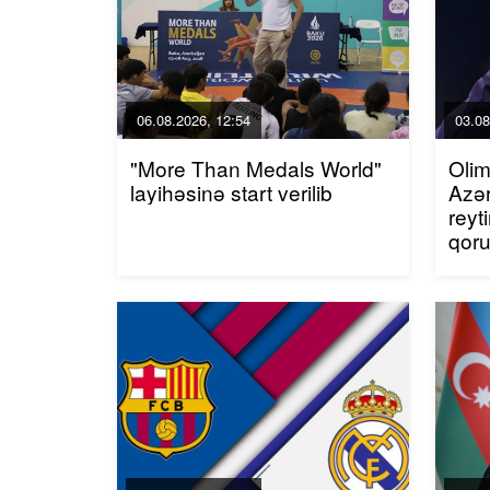
06.08.2026, 12:54
03.08
"More Than Medals World"
Olim
layihəsinə start verilib
Azər
reyt
qor