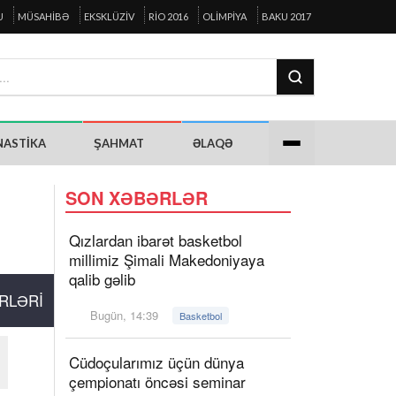
U
MÜSAHIBƏ
EKSKLÜZIV
RIO 2016
OLIMPIYA
BAKU 2017
NASTIKA
ŞAHMAT
ƏLAQƏ
SON XƏBƏRLƏR
Qızlardan ibarət basketbol
millimiz Şimali Makedoniyaya
qalib gəlib
RLƏRI
Bugün, 14:39
Basketbol
Cüdoçularımız üçün dünya
çempionatı öncəsi seminar