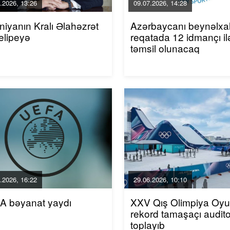
.2026, 13:26
09.07.2026, 14:28
niyanın Kralı Əlahəzrət
Azərbaycanı beynəlxa
elipeyə
reqatada 12 idmançı il
təmsil olunacaq
.2026, 16:22
29.06.2026, 10:10
A bəyanat yaydı
XXV Qış Olimpiya Oyun
rekord tamaşaçı audito
toplayıb