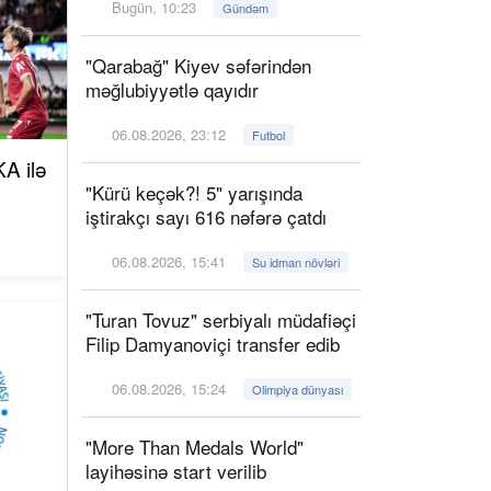
Bugün, 10:23
Gündəm
"Qarabağ" Kiyev səfərindən
məğlubiyyətlə qayıdır
06.08.2026, 23:12
Futbol
A ilə
"Kürü keçək?! 5" yarışında
iştirakçı sayı 616 nəfərə çatdı
06.08.2026, 15:41
Su idman növləri
"Turan Tovuz" serbiyalı müdafiəçi
Filip Damyanoviçi transfer edib
06.08.2026, 15:24
Olimpiya dünyası
"More Than Medals World"
layihəsinə start verilib