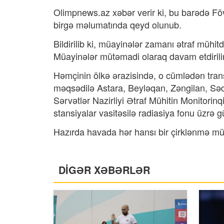
Olimpnews.az xəbər verir ki, bu barədə Fövq
birgə məlumatında qeyd olunub.
Bildirilib ki, müayinələr zamanı ətraf mühi
Müayinələr mütəmadi olaraq davam etdirilir
Həmçinin ölkə ərazisində, o cümlədən trans
məqsədilə Astara, Beyləqan, Zəngilan, Səd
Sərvətlər Nazirliyi Ətraf Mühitin Monitorinq
stansiyalar vasitəsilə radiasiya fonu üzrə g
Hazırda havada hər hansı bir çirklənmə mü
DİGƏR XƏBƏRLƏR