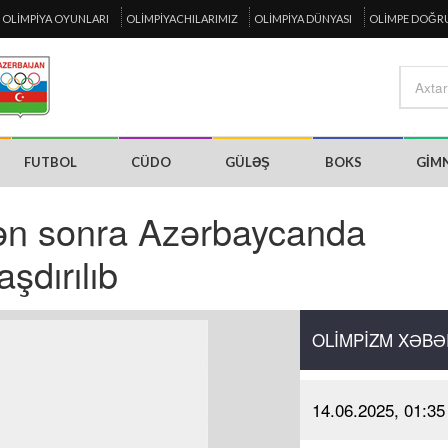
OLIMPIYA OYUNLARI
OLIMPIYACHILARIMIZ
OLIMPIYA DÜNYASI
OLIMPE DOĞR
FUTBOL
CÜDO
GÜLƏŞ
BOKS
GIM
dən sonra Azərbaycanda
şdırılıb
OLIMPIZM XƏBƏ
14.06.2025, 01:35