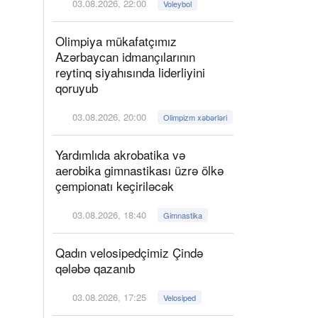
03.08.2026, 22:00
Voleybol
Olimpiya mükafatçımız
Azərbaycan idmançılarının
reytinq siyahısında liderliyini
qoruyub
03.08.2026, 20:00
Olimpizm xəbərləri
Yardımlıda akrobatika və
aerobika gimnastikası üzrə ölkə
çempionatı keçiriləcək
03.08.2026, 18:40
Gimnastika
Qadın velosipedçimiz Çində
qələbə qazanıb
03.08.2026, 17:25
Velosiped