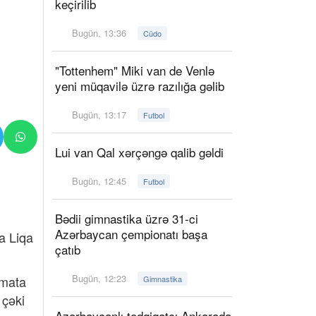
keçirilib
Bugün, 13:36
Cüdo
"Tottenhem" Miki van de Venlə
yeni müqavilə üzrə razılığa gəlib
Bugün, 13:17
Futbol
Lui van Qal xərçəngə qalib gəldi
Bugün, 12:45
Futbol
Bədii gimnastika üzrə 31-ci
Azərbaycan çempionatı başa
a Liqa
çatıb
Bugün, 12:23
umata
Gimnastika
 çəki
Azərbaycanlı tədqiqatçı Ankarada