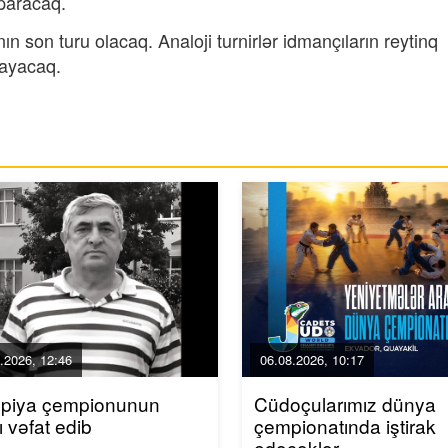
paracaq.
ın son turu olacaq. Analoji turnirlər idmançıların reytinq
nayacaq.
.2026, 12:46
06.08.2026, 10:17
mpiya çempionunun
Cüdoçularımız dünya
ı vəfat edib
çempionatında iştirak
edəcəklər