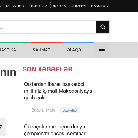
U
MÜSAHIBƏ
EKSKLÜZIV
RIO 2016
OLIMPIYA
BAKU 2017
NASTIKA
ŞAHMAT
ƏLAQƏ
ının
SON XƏBƏRLƏR
Qızlardan ibarət basketbol
millimiz Şimali Makedoniyaya
qalib gəlib
Bugün, 14:39
Basketbol
Cüdoçularımız üçün dünya
7
çempionatı öncəsi seminar