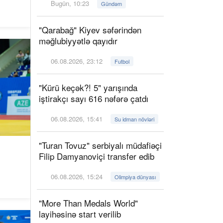
Bugün, 10:23
Gündəm
"Qarabağ" Kiyev səfərindən
məğlubiyyətlə qayıdır
06.08.2026, 23:12
Futbol
"Kürü keçək?! 5" yarışında
iştirakçı sayı 616 nəfərə çatdı
06.08.2026, 15:41
Su idman növləri
"Turan Tovuz" serbiyalı müdafiəçi
Filip Damyanoviçi transfer edib
06.08.2026, 15:24
Olimpiya dünyası
"More Than Medals World"
layihəsinə start verilib