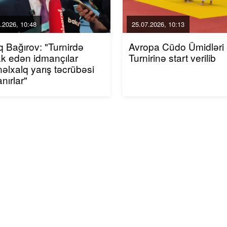
.2026, 10:48
25.07.2026, 10:13
q Bağırov: "Turnirdə
Avropa Cüdo Ümidləri
rak edən idmançılar
Turnirinə start verilib
əlxalq yarış təcrübəsi
nırlar"