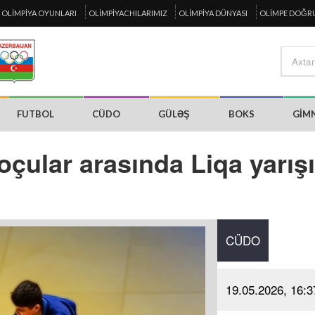
OLIMPIYA OYUNLARI
OLIMPIYACHILARIMIZ
OLIMPIYA DÜNYASI
OLIMPE DOĞR
FUTBOL
CÜDO
GÜLƏŞ
BOKS
GIM
çular arasında Liqa yarış
CÜDO
19.05.2026, 16:3