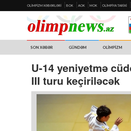
OLIMPIZM XƏBƏRLƏRI
BOK
AOK
MOK
OLIMPIYA TARIXI
SON XƏBƏR
GÜNDƏM
OLIMPIZM
U-14 yeniyetmə cüdo
III turu keçiriləcək