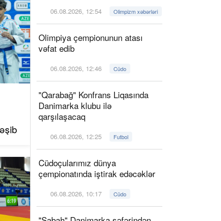
06.08.2026, 12:54
Olimpizm xəbərləri
Olimpiya çempionunun atası
vəfat edib
06.08.2026, 12:46
Cüdo
"Qarabağ" Konfrans Liqasında
Danimarka klubu ilə
qarşılaşacaq
əşib
06.08.2026, 12:25
Futbol
Cüdoçularımız dünya
çempionatında iştirak edəcəklər
06.08.2026, 10:17
Cüdo
"Sabah" Danimarka səfərindən