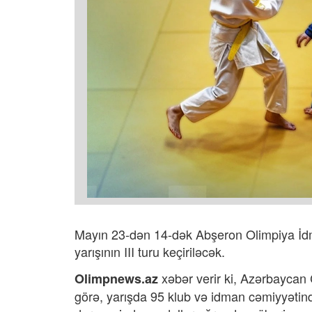
Mayın 23-dən 14-dək Abşeron Olimpiya İd
yarışının III turu keçiriləcək.
xəbər verir ki,
Azərbaycan 
Olimpnews.az
görə, yarışda 95 klub və idman cəmiyyətin