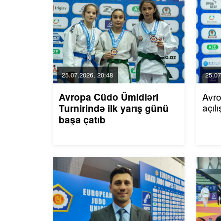
25.07.2026, 20:48
25.07
Avro
Avropa Cüdo Ümidləri
açıl
Turnirində ilk yarış günü
başa çatıb