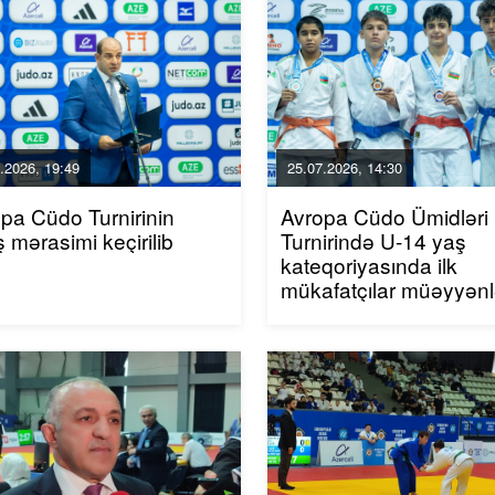
.2026, 19:49
25.07.2026, 14:30
pa Cüdo Turnirinin
Avropa Cüdo Ümidləri
ış mərasimi keçirilib
Turnirində U-14 yaş
kateqoriyasında ilk
mükafatçılar müəyyənl