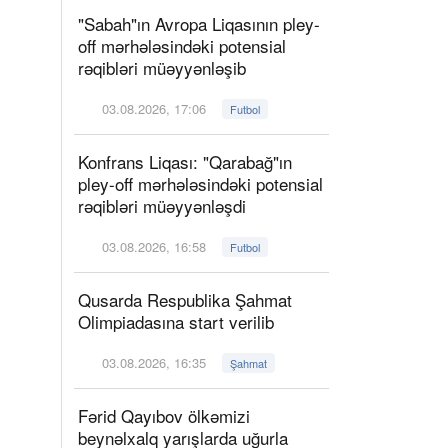
"Sabah"ın Avropa Liqasının pley-
off mərhələsindəki potensial
rəqibləri müəyyənləşib
03.08.2026, 17:06
Futbol
Konfrans Liqası: "Qarabağ"ın
pley-off mərhələsindəki potensial
rəqibləri müəyyənləşdi
03.08.2026, 16:58
Futbol
Qusarda Respublika Şahmat
Olimpiadasına start verilib
03.08.2026, 16:35
Şahmat
Fərid Qayıbov ölkəmizi
beynəlxalq yarışlarda uğurla