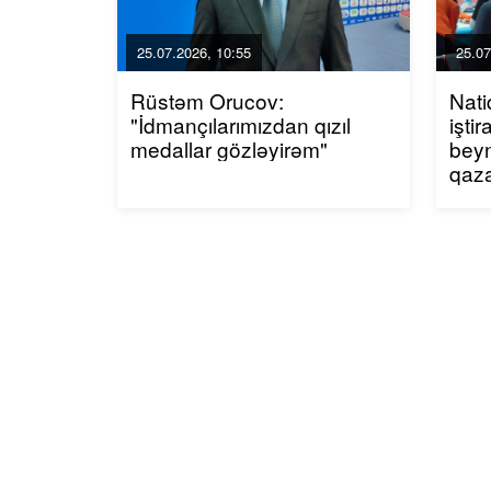
25.07.2026, 10:55
25.07
Rüstəm Orucov:
Nati
"İdmançılarımızdan qızıl
işti
medallar gözləyirəm"
beyn
qaza