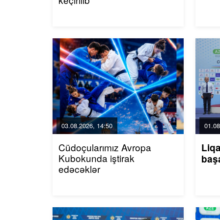
03.08.2026, 14:50
01.08
Cüdoçularımız Avropa
Liqa
Kubokunda iştirak
baş
edəcəklər