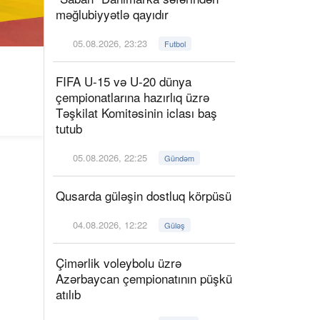
məğlubiyyətlə qayıdır
05.08.2026, 23:23
Futbol
FIFA U-15 və U-20 dünya
çempionatlarına hazırlıq üzrə
Təşkilat Komitəsinin iclası baş
tutub
05.08.2026, 22:25
Gündəm
Qusarda güləşin dostluq körpüsü
04.08.2026, 12:22
Güləş
Çimərlik voleybolu üzrə
Azərbaycan çempionatının püşkü
atılıb