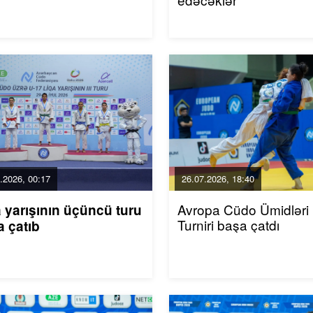
.2026, 00:17
26.07.2026, 18:40
Avropa Cüdo Ümidləri
 yarışının üçüncü turu
Turniri başa çatdı
a çatıb