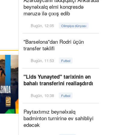
beynəlxalq elmi konqresdə
məruzə ilə çıxış edib
Bugün, 12:05
Olimpiya dünyası
"Barselona"dan Rodri üçün
transfer təklifi
Bugün, 11:53
Futbol
"Lids Yunayted" tarixinin ən
bahalı transferini reallaşdırdı
Bugün, 10:38
Futbol
Paytaxtımız beynəlxalq
badminton turnirinə ev sahibliyi
edəcək