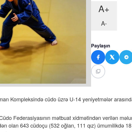
A+
A-
Paylaşın
man Kompleksində cüdo üzrə U-14 yeniyetmələr arasınd
Cüdo Federasiyasının mətbuat xidmətindən verilən məl
dən olan 643 cüdoçu (532 oğlan, 111 qız) ümumilikdə 18