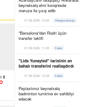
beynəlxalq elmi konqresdə
məruzə ilə çıxış edib
07.08.2026, 12:05
Olimpiya dünyası
"Barselona"dan Rodri üçün
transfer təklifi
07.08.2026, 11:53
Futbol
"Lids Yunayted" tarixinin ən
bahalı transferini reallaşdırdı
 it
07.08.2026, 10:38
Futbol
O
Paytaxtımız beynəlxalq
badminton turnirinə ev sahibliyi
edəcək