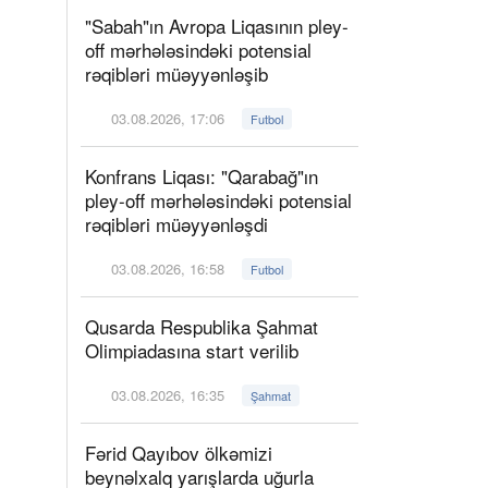
"Sabah"ın Avropa Liqasının pley-
off mərhələsindəki potensial
rəqibləri müəyyənləşib
03.08.2026, 17:06
Futbol
Konfrans Liqası: "Qarabağ"ın
pley-off mərhələsindəki potensial
rəqibləri müəyyənləşdi
03.08.2026, 16:58
Futbol
Qusarda Respublika Şahmat
Olimpiadasına start verilib
03.08.2026, 16:35
Şahmat
Fərid Qayıbov ölkəmizi
beynəlxalq yarışlarda uğurla