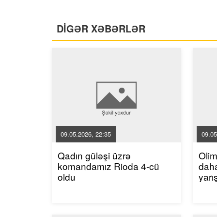
DİGƏR XƏBƏRLƏR
09.05.2026, 22:35
09.05
Qadın güləşi üzrə
Oli
komandamız Rioda 4-cü
dah
oldu
yarı