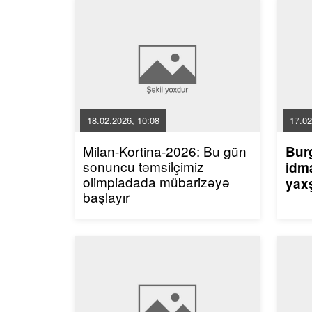
18.02.2026, 10:08
17.02
Milan-Kortina-2026: Bu gün
Bur
sonuncu təmsilçimiz
idma
olimpiadada mübarizəyə
yaxş
başlayır