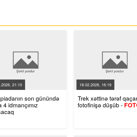
.2026, 21:10
18.02.2026, 16:19
mpiadanın son günündə
Trek xəttinə tərəf qaçan
a 4 idmançımız
fotofinişə düşüb -
FOT
şacaq