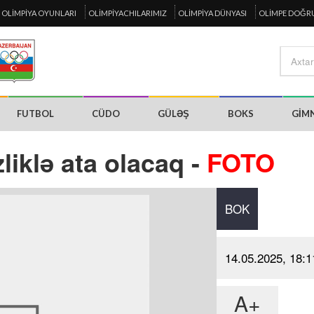
OLIMPIYA OYUNLARI
OLIMPIYACHILARIMIZ
OLIMPIYA DÜNYASI
OLIMPE DOĞR
FUTBOL
CÜDO
GÜLƏŞ
BOKS
GIM
iklə ata olacaq -
FOTO
BOK
14.05.2025, 18:1
A+