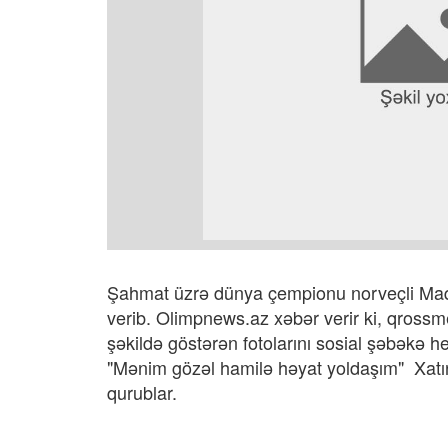
Şahmat üzrə dünya çempionu norveçli Maqn
verib. Olimpnews.az xəbər verir ki, qrossm
şəkildə göstərən fotolarını sosial şəbəkə he
"Mənim gözəl hamilə həyat yoldaşım" Xatırl
qurublar.