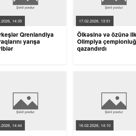
.2026, 14:35
17.02.2026, 13:51
rkeşlər Qrenlandiya
Ölkəsinə və özünə il
aqlarını yarışa
Olimpiya çempionlu
riblər
qazandırdı
.2026, 14:44
16.02.2026, 14:10