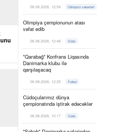
06.08.2026, 12:54
Olimpizm xəbərləri
Olimpiya çempionunun atası
vəfat edib
k
ğunu
06.08.2026, 12:46
Cüdo
"Qarabağ" Konfrans Liqasında
Danimarka klubu ilə
qarşılaşacaq
06.08.2026, 12:25
Futbol
Cüdoçularımız dünya
çempionatında iştirak edəcəklər
06.08.2026, 10:17
Cüdo
"Sabah" Danimarka səfərindən