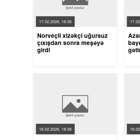
17.02.2026, 16:30
17.02
Norveçli xizəkçi uğursuz
Aza
çıxışdan sonra meşəyə
bayr
girdi
gəti
16.02.2026, 18:36
16.02