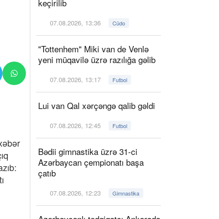
keçirilib
07.08.2026, 13:36
Cüdo
"Tottenhem" Miki van de Venlə
yeni müqavilə üzrə razılığa gəlib
07.08.2026, 13:17
Futbol
Lui van Qal xərçəngə qalib gəldi
07.08.2026, 12:45
Futbol
xəbər
Bədii gimnastika üzrə 31-ci
çıq
Azərbaycan çempionatı başa
azıb:
çatıb
tı
07.08.2026, 12:23
Gimnastika
Azərbaycanlı tədqiqatçı Ankarada