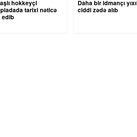
aşlı hokkeyçi
Daha bir idmançı yıxı
piadada tarixi nəticə
ciddi zədə alıb
 edib