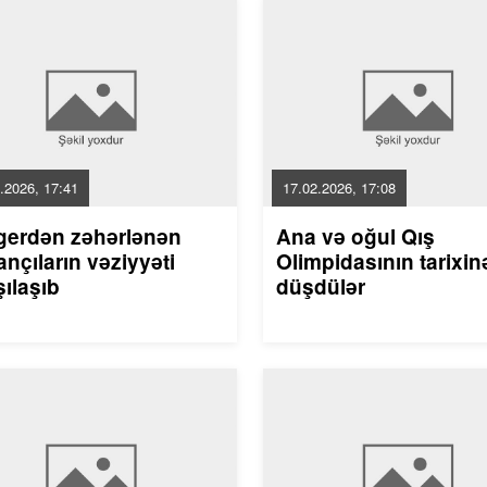
.2026, 17:41
17.02.2026, 17:08
gerdən zəhərlənən
Ana və oğul Qış
nçıların vəziyyəti
Olimpidasının tarixin
ılaşıb
düşdülər