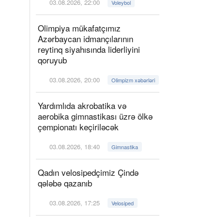
03.08.2026, 22:00
Voleybol
Olimpiya mükafatçımız
Azərbaycan idmançılarının
reytinq siyahısında liderliyini
qoruyub
03.08.2026, 20:00
Olimpizm xəbərləri
Yardımlıda akrobatika və
aerobika gimnastikası üzrə ölkə
çempionatı keçiriləcək
03.08.2026, 18:40
Gimnastika
Qadın velosipedçimiz Çində
qələbə qazanıb
03.08.2026, 17:25
Velosiped