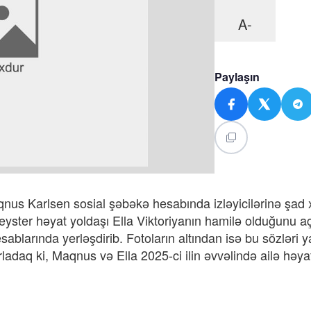
A-
Paylaşın
us Karlsen sosial şəbəkə hesabında izləyicilərinə şad 
eyster həyat yoldaşı Ella Viktoriyanın hamilə olduğunu a
sablarında yerləşdirib. Fotoların altından isə bu sözləri y
adaq ki, Maqnus və Ella 2025-ci ilin əvvəlində ailə həya