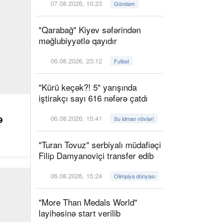
07.08.2026, 10:23
Gündəm
"Qarabağ" Kiyev səfərindən
məğlubiyyətlə qayıdır
06.08.2026, 23:12
Futbol
"Kürü keçək?! 5" yarışında
iştirakçı sayı 616 nəfərə çatdı
ə
06.08.2026, 15:41
Su idman növləri
"Turan Tovuz" serbiyalı müdafiəçi
Filip Damyanoviçi transfer edib
06.08.2026, 15:24
Olimpiya dünyası
"More Than Medals World"
layihəsinə start verilib