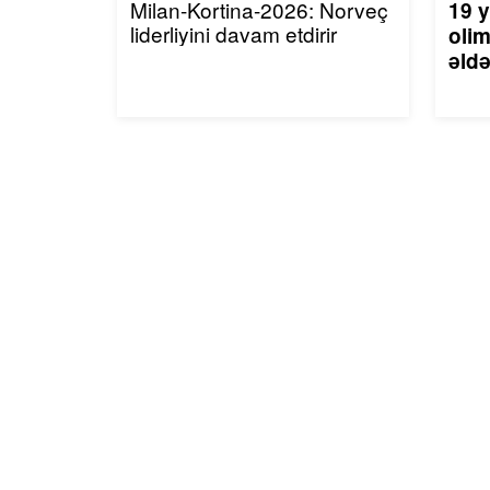
Milan-Kortina-2026: Norveç
19 y
liderliyini davam etdirir
olim
əldə