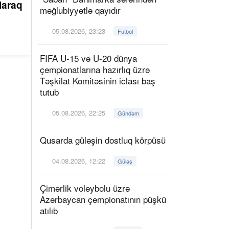
laraq
məğlubiyyətlə qayıdır
05.08.2026, 23:23
Futbol
FIFA U-15 və U-20 dünya
çempionatlarına hazırlıq üzrə
Təşkilat Komitəsinin iclası baş
tutub
05.08.2026, 22:25
Gündəm
Qusarda güləşin dostluq körpüsü
04.08.2026, 12:22
Güləş
Çimərlik voleybolu üzrə
Azərbaycan çempionatının püşkü
atılıb