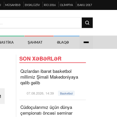
U
MÜSAHIBƏ
EKSKLÜZIV
RIO 2016
OLIMPIYA
BAKU 2017
NASTIKA
ŞAHMAT
ƏLAQƏ
SON XƏBƏRLƏR
Qızlardan ibarət basketbol
millimiz Şimali Makedoniyaya
qalib gəlib
07.08.2026, 14:39
Basketbol
1
Cüdoçularımız üçün dünya
çempionatı öncəsi seminar