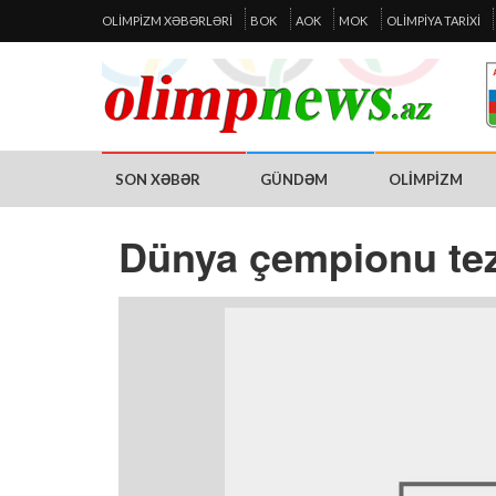
OLIMPIZM XƏBƏRLƏRI
BOK
AOK
MOK
OLIMPIYA TARIXI
SON XƏBƏR
GÜNDƏM
OLIMPIZM
Dünya çempionu tezl