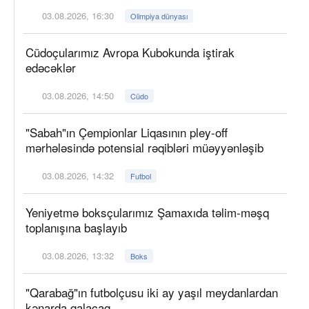
03.08.2026, 16:30
Olimpiya dünyası
Cüdoçularımız Avropa Kubokunda iştirak
edəcəklər
03.08.2026, 14:50
Cüdo
"Sabah"ın Çempionlar Liqasının pley-off
mərhələsində potensial rəqibləri müəyyənləşib
03.08.2026, 14:32
Futbol
Yeniyetmə boksçularımız Şamaxıda təlim-məşq
toplanışına başlayıb
03.08.2026, 13:32
Boks
"Qarabağ"ın futbolçusu iki ay yaşıl meydanlardan
kənarda qalacaq