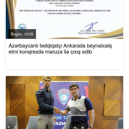
Bugün, 12:05
Azərbaycanlı tədqiqatçı Ankarada beynəlxalq
elmi konqresdə məruzə ilə çıxış edib