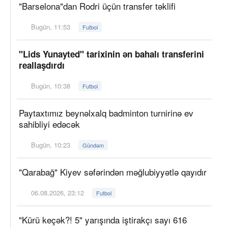
"Barselona"dan Rodri üçün transfer təklifi
Bugün, 11:53
Futbol
"Lids Yunayted" tarixinin ən bahalı transferini
reallaşdırdı
Bugün, 10:38
Futbol
Paytaxtımız beynəlxalq badminton turnirinə ev
sahibliyi edəcək
Bugün, 10:23
Gündəm
"Qarabağ" Kiyev səfərindən məğlubiyyətlə qayıdır
06.08.2026, 23:12
Futbol
"Kürü keçək?! 5" yarışında iştirakçı sayı 616