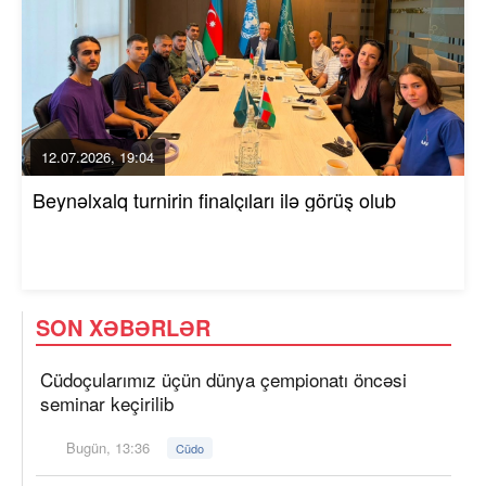
12.07.2026, 19:04
Beynəlxalq turnirin finalçıları ilə görüş olub
SON XƏBƏRLƏR
Cüdoçularımız üçün dünya çempionatı öncəsi
seminar keçirilib
Bugün, 13:36
Cüdo