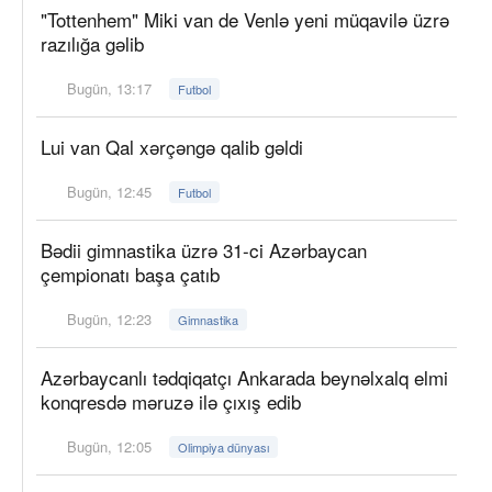
"Tottenhem" Miki van de Venlə yeni müqavilə üzrə
razılığa gəlib
Bugün, 13:17
Futbol
Lui van Qal xərçəngə qalib gəldi
Bugün, 12:45
Futbol
Bədii gimnastika üzrə 31-ci Azərbaycan
çempionatı başa çatıb
Bugün, 12:23
Gimnastika
Azərbaycanlı tədqiqatçı Ankarada beynəlxalq elmi
konqresdə məruzə ilə çıxış edib
Bugün, 12:05
Olimpiya dünyası