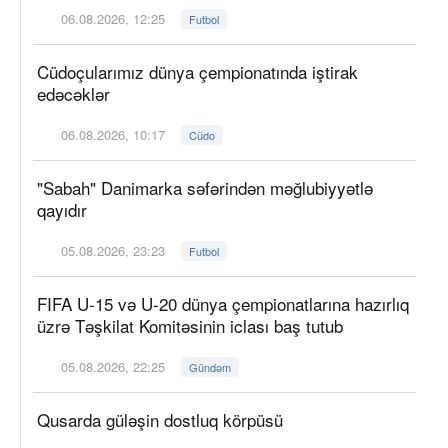
06.08.2026, 12:25
Futbol
Cüdoçularımız dünya çempionatında iştirak
edəcəklər
06.08.2026, 10:17
Cüdo
"Sabah" Danimarka səfərindən məğlubiyyətlə
qayıdır
05.08.2026, 23:23
Futbol
FIFA U-15 və U-20 dünya çempionatlarına hazırlıq
üzrə Təşkilat Komitəsinin iclası baş tutub
05.08.2026, 22:25
Gündəm
Qusarda güləşin dostluq körpüsü