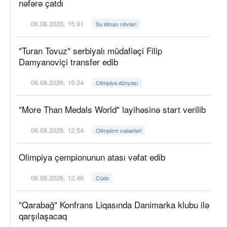
nəfərə çatdı
06.08.2026, 15:41
Su idman növləri
"Turan Tovuz" serbiyalı müdafiəçi Filip
Damyanoviçi transfer edib
06.08.2026, 15:24
Olimpiya dünyası
"More Than Medals World" layihəsinə start verilib
06.08.2026, 12:54
Olimpizm xəbərləri
Olimpiya çempionunun atası vəfat edib
06.08.2026, 12:46
Cüdo
"Qarabağ" Konfrans Liqasında Danimarka klubu ilə
qarşılaşacaq