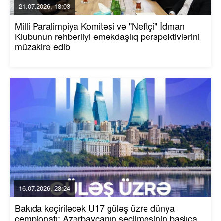
21.07.2026, 18:03
Milli Paralimpiya Komitəsi və "Neftçi" İdman
Klubunun rəhbərliyi əməkdaşlıq perspektivlərini
müzakirə edib
16.07.2026, 23:24
Bakıda keçiriləcək U17 güləş üzrə dünya
çempionatı: Azərbaycanın seçilməsinin başlıca