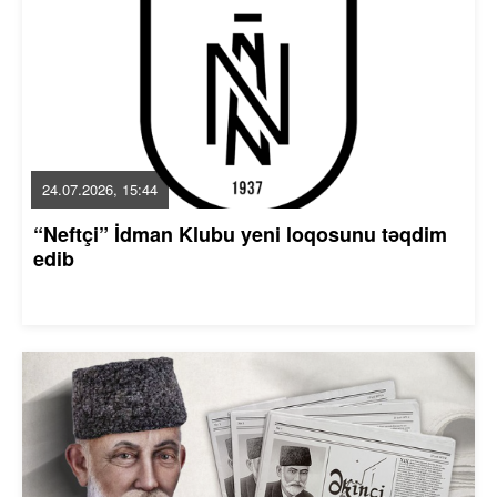
24.07.2026, 15:44
“Neftçi” İdman Klubu yeni loqosunu təqdim
edib