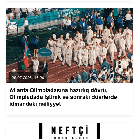
28.07.2026, 16:26
Atlanta Olimpiadasına hazırlıq dövrü,
Olimpiadada iştirak və sonrakı dövrlərdə
idmandakı nailiyyət