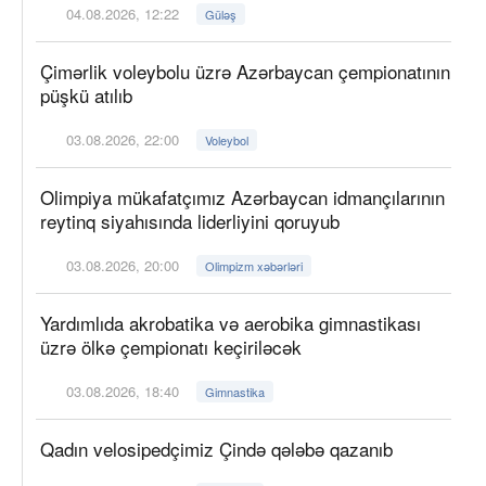
04.08.2026, 12:22
Güləş
Çimərlik voleybolu üzrə Azərbaycan çempionatının
püşkü atılıb
03.08.2026, 22:00
Voleybol
Olimpiya mükafatçımız Azərbaycan idmançılarının
reytinq siyahısında liderliyini qoruyub
03.08.2026, 20:00
Olimpizm xəbərləri
Yardımlıda akrobatika və aerobika gimnastikası
üzrə ölkə çempionatı keçiriləcək
03.08.2026, 18:40
Gimnastika
Qadın velosipedçimiz Çində qələbə qazanıb