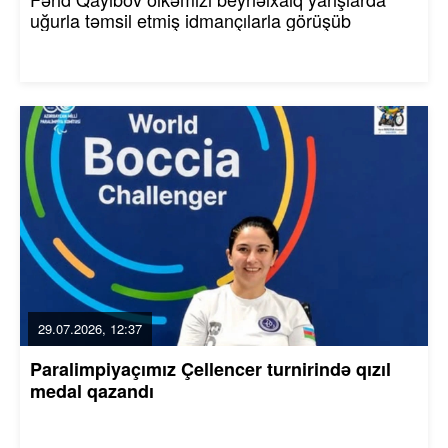
uğurla təmsil etmiş idmançılarla görüşüb
29.07.2026, 12:37
Paralimpiyaçımız Çellencer turnirində qızıl
medal qazandı