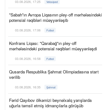
03.08.2026, 17:25
Velosiped
"Sabah"ın Avropa Liqasının pley-off mərhələsindəki
potensial rəqibləri müəyyənləşib
03.08.2026, 17:06
Futbol
Konfrans Liqası: "Qarabağ"ın pley-off
mərhələsindəki potensial rəqibləri müəyyənləşdi
03.08.2026, 16:58
Futbol
Qusarda Respublika Şahmat Olimpiadasına start
verilib
03.08.2026, 16:35
Şahmat
Fərid Qayıbov ölkəmizi beynəlxalq yarışlarda
uğurla təmsil etmiş idmançılarla görüşüb