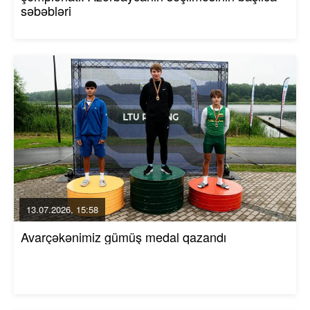
səbəbləri
13.07.2026, 15:58
Avarçəkənimiz gümüş medal qazandı