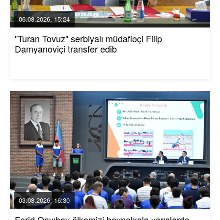
06.08.2026, 15:24
"Turan Tovuz" serbiyalı müdafiəçi Filip
Damyanoviçi transfer edib
03.08.2026, 16:30
Fərid Qayıbov ölkəmizi beynəlxalq yarışlarda