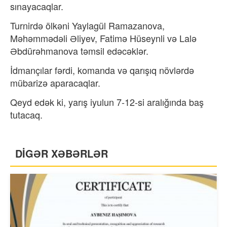
sınayacaqlar.
Turnirdə ölkəni Yaylagül Ramazanova,
Məhəmmədəli Əliyev, Fatimə Hüseynli və Lalə
Əbdürəhmanova təmsil edəcəklər.
İdmançılar fərdi, komanda və qarışıq növlərdə
mübarizə aparacaqlar.
Qeyd edək ki, yarış iyulun 7-12-si aralığında baş
tutacaq.
DİGƏR XƏBƏRLƏR