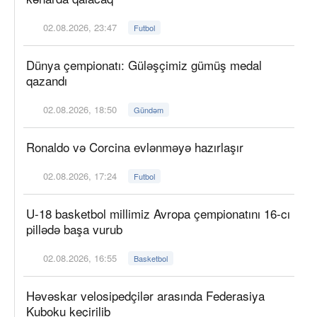
02.08.2026, 23:47
Futbol
Dünya çempionatı: Güləşçimiz gümüş medal
qazandı
02.08.2026, 18:50
Gündəm
Ronaldo və Corcina evlənməyə hazırlaşır
02.08.2026, 17:24
Futbol
U-18 basketbol millimiz Avropa çempionatını 16-cı
pillədə başa vurub
02.08.2026, 16:55
Basketbol
Həvəskar velosipedçilər arasında Federasiya
Kuboku keçirilib