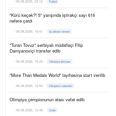
06.08.2026, 23:12
Futbol
"Kürü keçək?! 5" yarışında iştirakçı sayı 616
nəfərə çatdı
06.08.2026, 15:41
Su idman növləri
"Turan Tovuz" serbiyalı müdafiəçi Filip
Damyanoviçi transfer edib
06.08.2026, 15:24
Olimpiya dünyası
"More Than Medals World" layihəsinə start verilib
06.08.2026, 12:54
Olimpizm xəbərləri
Olimpiya çempionunun atası vəfat edib
06.08.2026, 12:46
Cüdo