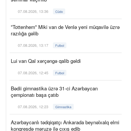
07.08.2026, 13:36
Cüdo
"Tottenhem" Miki van de Venlə yeni müqavilə üzrə
razılığa gəlib
07.08.2026, 13:17
Futbol
Lui van Qal xərçəngə qalib gəldi
07.08.2026, 12:45
Futbol
Bədii gimnastika üzrə 31-ci Azərbaycan
çempionatı başa çatıb
07.08.2026, 12:23
Gimnastika
Azərbaycanlı tədqiqatçı Ankarada beynəlxalq elmi
konqresdə məruzə ilə çıxış edib