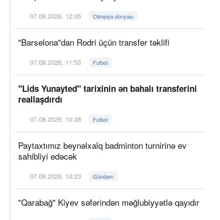
07.08.2026, 12:05
Olimpiya dünyası
"Barselona"dan Rodri üçün transfer təklifi
07.08.2026, 11:53
Futbol
"Lids Yunayted" tarixinin ən bahalı transferini
reallaşdırdı
07.08.2026, 10:38
Futbol
Paytaxtımız beynəlxalq badminton turnirinə ev
sahibliyi edəcək
07.08.2026, 10:23
Gündəm
"Qarabağ" Kiyev səfərindən məğlubiyyətlə qayıdır