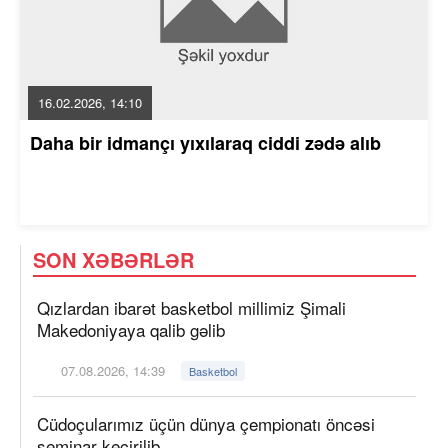
16.02.2026, 14:10
Daha bir idmançı yıxılaraq ciddi zədə alıb
SON XƏBƏRLƏR
Qızlardan ibarət basketbol millimiz Şimali
Makedoniyaya qalib gəlib
07.08.2026, 14:39
Basketbol
Cüdoçularımız üçün dünya çempionatı öncəsi
seminar keçirilib