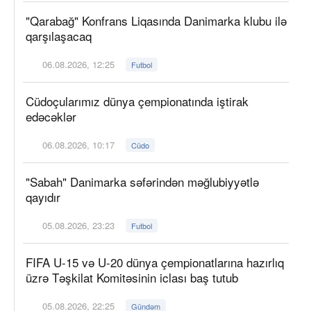
"Qarabağ" Konfrans Liqasında Danimarka klubu ilə
qarşılaşacaq
06.08.2026, 12:25
Futbol
Cüdoçularımız dünya çempionatında iştirak
edəcəklər
06.08.2026, 10:17
Cüdo
"Sabah" Danimarka səfərindən məğlubiyyətlə
qayıdır
05.08.2026, 23:23
Futbol
FIFA U-15 və U-20 dünya çempionatlarına hazırlıq
üzrə Təşkilat Komitəsinin iclası baş tutub
05.08.2026, 22:25
Gündəm