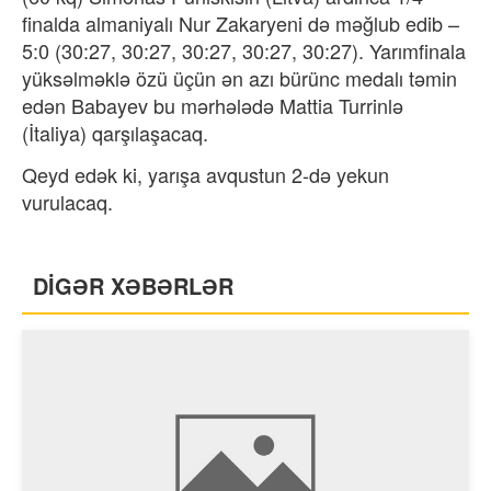
finalda almaniyalı Nur Zakaryeni də məğlub edib –
5:0 (30:27, 30:27, 30:27, 30:27, 30:27). Yarımfinala
yüksəlməklə özü üçün ən azı bürünc medalı təmin
edən Babayev bu mərhələdə Mattia Turrinlə
(İtaliya) qarşılaşacaq.
Qeyd edək ki, yarışa avqustun 2-də yekun
vurulacaq.
DİGƏR XƏBƏRLƏR