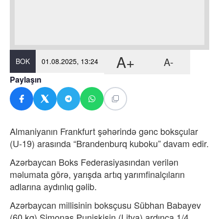
A+
A-
BOK
01.08.2025, 13:24
Paylaşın
Almaniyanın Frankfurt şəhərində gənc boksçular
(U-19) arasında “Brandenburq kuboku” davam edir.
Azərbaycan Boks Federasiyasından verilən
məlumata görə, yarışda artıq yarımfinalçıların
adlarına aydınlıq gəlib.
Azərbaycan millisinin boksçusu Sübhan Babayev
(60 kq) Simonas Puniskisin (Litva) ardınca 1/4