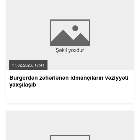
17.02.2026, 17:41
Burgerdən zəhərlənən idmançıların vəziyyəti
yaxşılaşıb