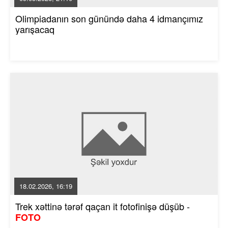
Olimpiadanın son günündə daha 4 idmançımız
yarışacaq
18.02.2026, 16:19
Trek xəttinə tərəf qaçan it fotofinişə düşüb -
FOTO