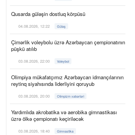
Qusarda güləşin dostluq körpüsü
04.08.2026, 12:22
Güləş
Çimərlik voleybolu üzrə Azərbaycan çempionatının
püşkü atılıb
03.08.2026, 22:00
Voleybol
Olimpiya mükafatçımız Azərbaycan idmançılarının
reytinq siyahısında liderliyini qoruyub
03.08.2026, 20:00
Olimpizm xəbərləri
Yardımlıda akrobatika və aerobika gimnastikası
üzrə ölkə çempionatı keçiriləcək
03.08.2026, 18:40
Gimnastika