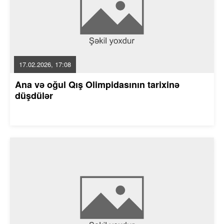
17.02.2026, 17:08
Ana və oğul Qış Olimpidasının tarixinə
düşdülər