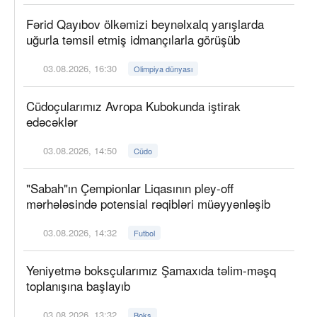
Fərid Qayıbov ölkəmizi beynəlxalq yarışlarda
uğurla təmsil etmiş idmançılarla görüşüb
03.08.2026, 16:30
Olimpiya dünyası
Cüdoçularımız Avropa Kubokunda iştirak
edəcəklər
03.08.2026, 14:50
Cüdo
"Sabah"ın Çempionlar Liqasının pley-off
mərhələsində potensial rəqibləri müəyyənləşib
03.08.2026, 14:32
Futbol
Yeniyetmə boksçularımız Şamaxıda təlim-məşq
toplanışına başlayıb
03.08.2026, 13:32
Boks