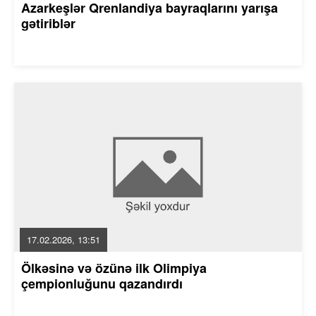
Azarkeşlər Qrenlandiya bayraqlarını yarışa
gətiriblər
17.02.2026, 13:51
Ölkəsinə və özünə ilk Olimpiya
çempionluğunu qazandırdı