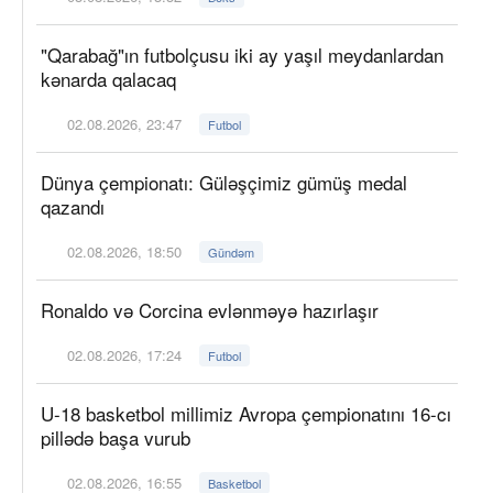
"Qarabağ"ın futbolçusu iki ay yaşıl meydanlardan
kənarda qalacaq
02.08.2026, 23:47
Futbol
Dünya çempionatı: Güləşçimiz gümüş medal
qazandı
02.08.2026, 18:50
Gündəm
Ronaldo və Corcina evlənməyə hazırlaşır
02.08.2026, 17:24
Futbol
U-18 basketbol millimiz Avropa çempionatını 16-cı
pillədə başa vurub
02.08.2026, 16:55
Basketbol