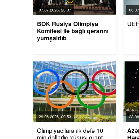
07.07.2026, 20:37
06.07
UEF
BOK Rusiya Olimpiya
Komitəsi ilə bağlı qərarını
yumşaldıb
29.06.2026, 09:53
23.06
Olimpiyaçılara ilk dəfə 10
Azə
min dollarlıq xüsusi qrant
Hərə