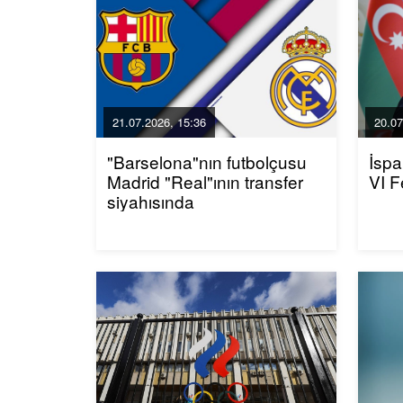
21.07.2026, 15:36
20.07
"Barselona"nın futbolçusu
İspa
Madrid "Real"ının transfer
VI F
siyahısında