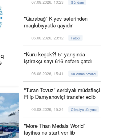
07.08.2026, 10:23
Gündəm
"Qarabağ" Kiyev səfərindən
məğlubiyyətlə qayıdır
06.08.2026, 23:12
Futbol
"Kürü keçək?! 5" yarışında
lq
iştirakçı sayı 616 nəfərə çatdı
ə
06.08.2026, 15:41
Su idman növləri
"Turan Tovuz" serbiyalı müdafiəçi
Filip Damyanoviçi transfer edib
06.08.2026, 15:24
Olimpiya dünyası
"More Than Medals World"
layihəsinə start verilib