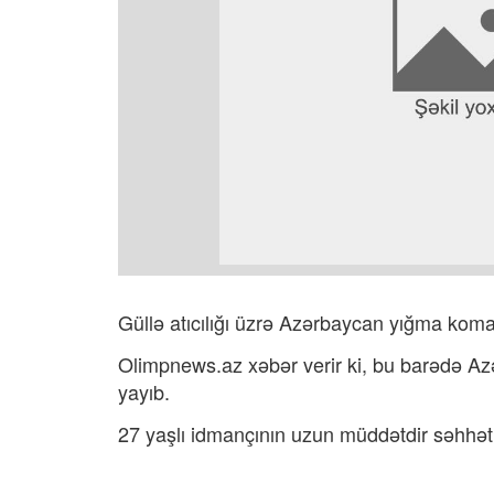
Güllə atıcılığı üzrə Azərbaycan yığma kom
Olimpnews.az xəbər verir ki, bu barədə Az
yayıb.
27 yaşlı idmançının uzun müddətdir səhhətin