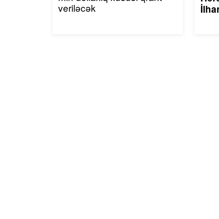
veriləcək
İlha