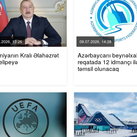
.2026, 13:26
09.07.2026, 14:28
niyanın Kralı Əlahəzrət
Azərbaycanı beynəlxa
elipeyə
reqatada 12 idmançı il
təmsil olunacaq