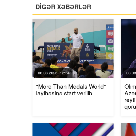
DİGƏR XƏBƏRLƏR
06.08.2026, 12:54
03.08
"More Than Medals World"
Olim
layihəsinə start verilib
Azər
reyt
qor