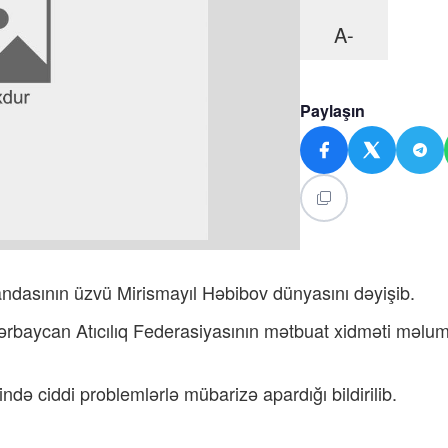
A-
Paylaşın
andasının üzvü Mirismayıl Həbibov dünyasını dəyişib.
ərbaycan Atıcılıq Federasiyasının mətbuat xidməti məlu
də ciddi problemlərlə mübarizə apardığı bildirilib.