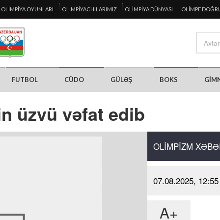
OLIMPIYA OYUNLARI
OLIMPIYACHILARIMIZ
OLIMPIYA DÜNYASI
OLIMPE DOĞR
FUTBOL
CÜDO
GÜLƏŞ
BOKS
GIM
in üzvü vəfat edib
OLIMPIZM XƏBƏ
07.08.2025, 12:55
A+