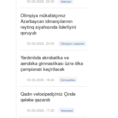
03.08.2026, 22:00
Voleybol
Olimpiya mükafatçımız
Azərbaycan idmançılarının
reytinq siyahısında liderliyini
qoruyub
03.08.2026, 20:00
Olimpizm xəbərləri
Yardımlıda akrobatika və
aerobika gimnastikası üzrə ölkə
çempionatı keçiriləcək
03.08.2026, 18:40
Gimnastika
Qadın velosipedçimiz Çində
qələbə qazanıb
03.08.2026, 17:25
Velosiped