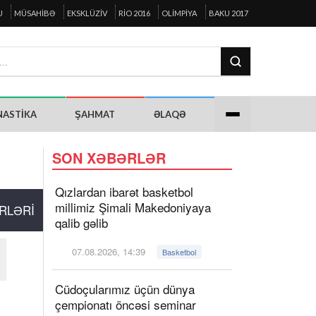
U
MÜSAHIBƏ
EKSKLÜZIV
RIO 2016
OLIMPIYA
BAKU 2017
NASTIKA
ŞAHMAT
ƏLAQƏ
SON XƏBƏRLƏR
Qızlardan ibarət basketbol
millimiz Şimali Makedoniyaya
RLƏRI
qalib gəlib
07.08.2026, 14:39
Basketbol
Cüdoçularımız üçün dünya
çempionatı öncəsi seminar