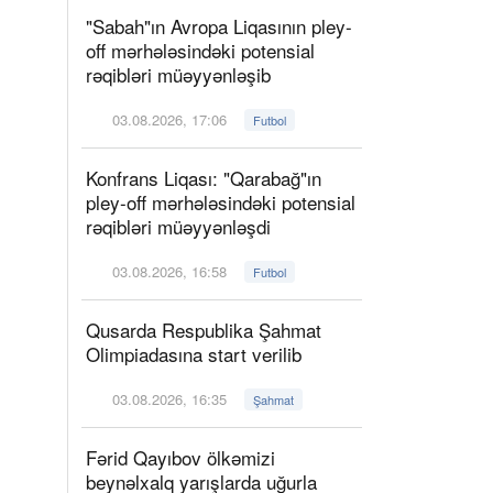
"Sabah"ın Avropa Liqasının pley-
off mərhələsindəki potensial
rəqibləri müəyyənləşib
03.08.2026, 17:06
Futbol
Konfrans Liqası: "Qarabağ"ın
pley-off mərhələsindəki potensial
rəqibləri müəyyənləşdi
03.08.2026, 16:58
Futbol
Qusarda Respublika Şahmat
Olimpiadasına start verilib
03.08.2026, 16:35
Şahmat
Fərid Qayıbov ölkəmizi
beynəlxalq yarışlarda uğurla