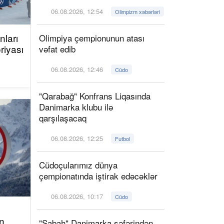
06.08.2026, 12:54
Olimpizm xəbərləri
ları
Olimpiya çempionunun atası
riyası
vəfat edib
06.08.2026, 12:46
Cüdo
"Qarabağ" Konfrans Liqasında
Danimarka klubu ilə
qarşılaşacaq
06.08.2026, 12:25
Futbol
Cüdoçularımız dünya
çempionatında iştirak edəcəklər
06.08.2026, 10:17
Cüdo
n
"Sabah" Danimarka səfərindən