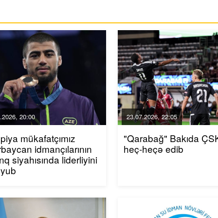
.2026, 20:00
23.07.2026, 22:05
piya mükafatçımız
"Qarabağ" Bakıda ÇSK
baycan idmançılarının
heç-heçə edib
inq siyahısında liderliyini
uyub