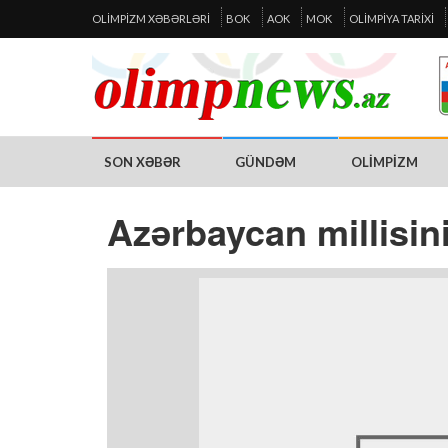
OLIMPIZM XƏBƏRLƏRI
BOK
AOK
MOK
OLIMPIYA TARIXI
SON XƏBƏR
GÜNDƏM
OLIMPIZM
Azərbaycan millisin