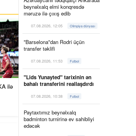
beynəlxalq elmi konqresdə
məruzə ilə çıxış edib
07.08.2026, 12:05
Olimpiya dünyası
"Barselona"dan Rodri üçün
transfer təklifi
07.08.2026, 11:53
Futbol
"Lids Yunayted" tarixinin ən
bahalı transferini reallaşdırdı
A ilə
07.08.2026, 10:38
Futbol
Paytaxtımız beynəlxalq
badminton turnirinə ev sahibliyi
edəcək