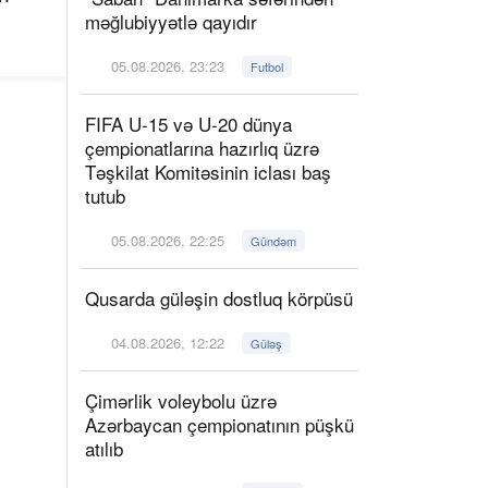
məğlubiyyətlə qayıdır
05.08.2026, 23:23
Futbol
FIFA U-15 və U-20 dünya
çempionatlarına hazırlıq üzrə
Təşkilat Komitəsinin iclası baş
tutub
05.08.2026, 22:25
Gündəm
Qusarda güləşin dostluq körpüsü
04.08.2026, 12:22
Güləş
Çimərlik voleybolu üzrə
Azərbaycan çempionatının püşkü
atılıb