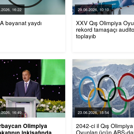
.2026, 16:22
29.06.2026, 10:10
A bəyanat yaydı
XXV Qış Olimpiya Oyun
rekord tamaşaçı audito
toplayıb
.2026, 16:49
23.06.2026, 15:54
2042-ci il Qış Olimpiya
rbaycan Olimpiya
Oyunları üçün ABŞ-da
katının inkişafında