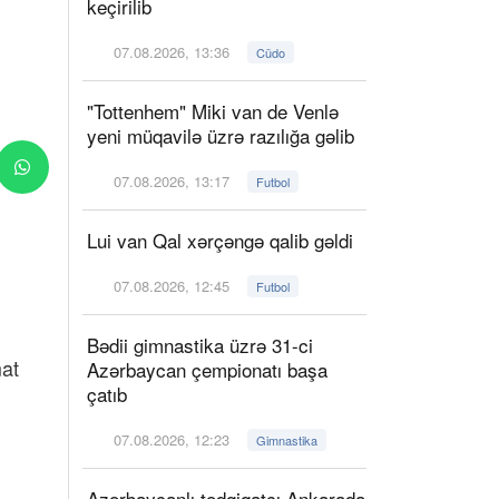
keçirilib
07.08.2026, 13:36
Cüdo
"Tottenhem" Miki van de Venlə
yeni müqavilə üzrə razılığa gəlib
07.08.2026, 13:17
Futbol
Lui van Qal xərçəngə qalib gəldi
07.08.2026, 12:45
Futbol
Bədii gimnastika üzrə 31-ci
mat
Azərbaycan çempionatı başa
çatıb
07.08.2026, 12:23
Gimnastika
Azərbaycanlı tədqiqatçı Ankarada