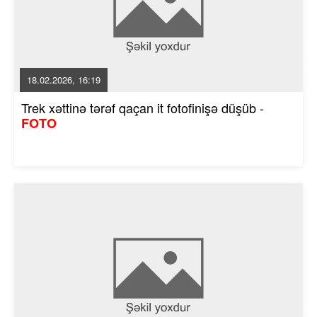
18.02.2026, 16:19
Trek xəttinə tərəf qaçan it fotofinişə düşüb -
FOTO