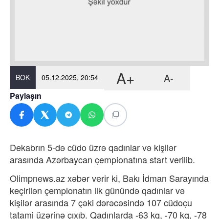
A+
A-
BOK
05.12.2025, 20:54
Paylaşın
Dekabrın 5-də cüdo üzrə qadınlar və kişilər
arasında Azərbaycan çempionatına start verilib.
Olimpnews.az xəbər verir ki, Bakı İdman Sarayında
keçirilən çempionatın ilk günündə qadınlar və
kişilər arasında 7 çəki dərəcəsində 107 cüdoçu
tatami üzərinə çıxıb. Qadınlarda -63 kq, -70 kq, -78