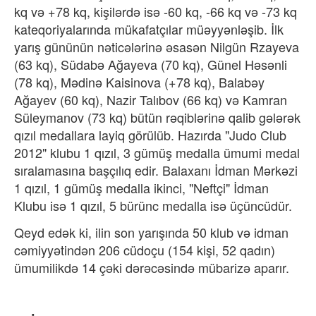
kq və +78 kq, kişilərdə isə -60 kq, -66 kq və -73 kq
kateqoriyalarında mükafatçılar müəyyənləşib. İlk
yarış gününün nəticələrinə əsasən Nilgün Rzayeva
(63 kq), Südabə Ağayeva (70 kq), Günel Həsənli
(78 kq), Mədinə Kaisinova (+78 kq), Balabəy
Ağayev (60 kq), Nazir Talıbov (66 kq) və Kamran
Süleymanov (73 kq) bütün rəqiblərinə qalib gələrək
qızıl medallara layiq görülüb. Hazırda "Judo Club
2012" klubu 1 qızıl, 3 gümüş medalla ümumi medal
sıralamasına başçılıq edir. Balaxanı İdman Mərkəzi
1 qızıl, 1 gümüş medalla ikinci, "Neftçi" İdman
Klubu isə 1 qızıl, 5 bürünc medalla isə üçüncüdür.
Qeyd edək ki, ilin son yarışında 50 klub və idman
cəmiyyətindən 206 cüdoçu (154 kişi, 52 qadın)
ümumilikdə 14 çəki dərəcəsində mübarizə aparır.