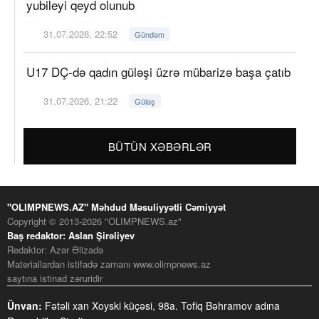
yubileyi qeyd olunub
31.07.2026, 22:52
Gündəm
U17 DÇ-də qadın güləşi üzrə mübarizə başa çatıb
31.07.2026, 21:22
Güləş
BÜTÜN XƏBƏRLƏR
"OLIMPNEWS.AZ" Məhdud Məsuliyyətli Cəmiyyət
Copyright © 2013-2026 "OLIMPNEWS.az"
Baş redaktor: Aslan Şirəliyev
Redaktor: Azər Əlizadə
Materiallardan istifadə zamanı www.olimpnews.az
saytına istinad zəruridir
Ünvan:
Fətəli xan Xoyski küçəsi, 98a. Tofiq Bəhramov adına