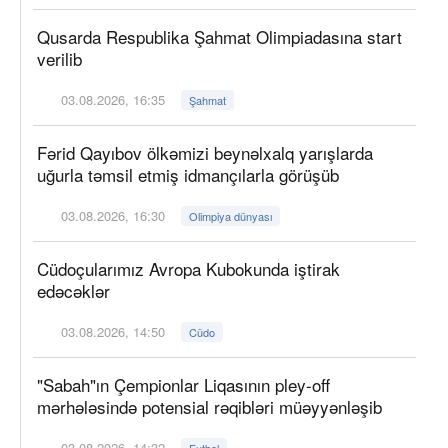
Qusarda Respublika Şahmat Olimpiadasına start
verilib
03.08.2026, 16:35
Şahmat
Fərid Qayıbov ölkəmizi beynəlxalq yarışlarda
uğurla təmsil etmiş idmançılarla görüşüb
03.08.2026, 16:30
Olimpiya dünyası
Cüdoçularımız Avropa Kubokunda iştirak
edəcəklər
03.08.2026, 14:50
Cüdo
"Sabah"ın Çempionlar Liqasının pley-off
mərhələsində potensial rəqibləri müəyyənləşib
03.08.2026, 14:32
Futbol