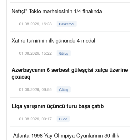
Neftçi" Tokio mərhələsinin 1/4 finalında
01.08.2026, 16:28
Basketbol
Xatirə turnirinin ilk günündə 4 medal
01.08.2026, 15:22
Güləş
Azərbaycanın 6 sərbəst güləşçisi xalça üzərinə
çıxacaq
01.08.2026, 09:55
Güləş
Liqa yarışının üçüncü turu başa çatıb
01.08.2026, 00:17
Cüdo
Atlanta-1996 Yay Olimpiya Oyunlarının 30 illik