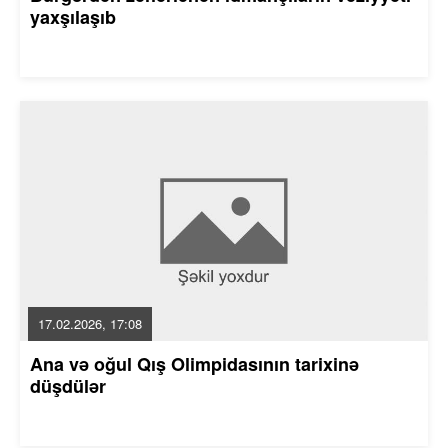
yaxşılaşıb
17.02.2026, 17:08
Ana və oğul Qış Olimpidasının tarixinə
düşdülər