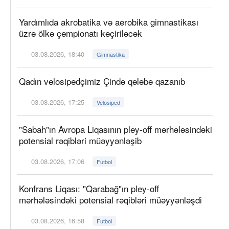
Yardımlıda akrobatika və aerobika gimnastikası
üzrə ölkə çempionatı keçiriləcək
03.08.2026, 18:40
Gimnastika
Qadın velosipedçimiz Çində qələbə qazanıb
03.08.2026, 17:25
Velosiped
"Sabah"ın Avropa Liqasının pley-off mərhələsindəki
potensial rəqibləri müəyyənləşib
03.08.2026, 17:06
Futbol
Konfrans Liqası: "Qarabağ"ın pley-off
mərhələsindəki potensial rəqibləri müəyyənləşdi
03.08.2026, 16:58
Futbol