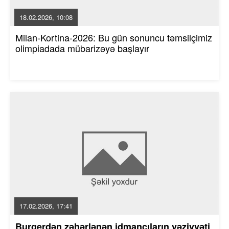
18.02.2026, 10:08
Milan-Kortina-2026: Bu gün sonuncu təmsilçimiz
olimpiadada mübarizəyə başlayır
17.02.2026, 17:41
Burgerdən zəhərlənən idmançıların vəziyyəti