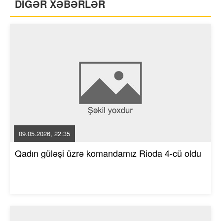
DİGƏR XƏBƏRLƏR
09.05.2026, 22:35
Qadın güləşi üzrə komandamız Rioda 4-cü oldu