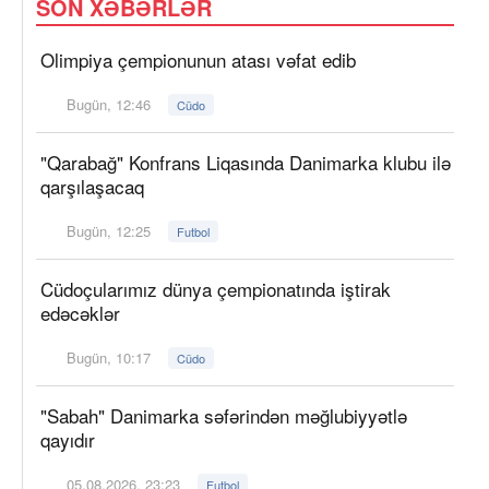
SON XƏBƏRLƏR
Olimpiya çempionunun atası vəfat edib
Bugün, 12:46
Cüdo
"Qarabağ" Konfrans Liqasında Danimarka klubu ilə
qarşılaşacaq
Bugün, 12:25
Futbol
Cüdoçularımız dünya çempionatında iştirak
edəcəklər
Bugün, 10:17
Cüdo
"Sabah" Danimarka səfərindən məğlubiyyətlə
qayıdır
05.08.2026, 23:23
Futbol