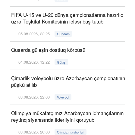
FIFA U-15 və U-20 dünya çempionatlarına hazırlıq
üzrə Təşkilat Komitəsinin iclası baş tutub
05.08.2026, 22:25
Gündəm
Qusarda güləşin dostluq körpüsü
04.08.2026, 12:22
Güləş
Çimərlik voleybolu üzrə Azərbaycan çempionatının
püşkü atılıb
03.08.2026, 22:00
Voleybol
Olimpiya mükafatçımız Azərbaycan idmançılarının
reytinq siyahısında liderliyini qoruyub
03.08.2026, 20:00
Olimpizm xəbərləri