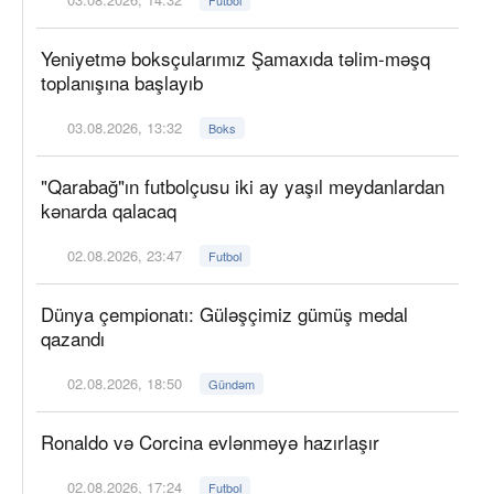
Yeniyetmə boksçularımız Şamaxıda təlim-məşq
toplanışına başlayıb
03.08.2026, 13:32
Boks
"Qarabağ"ın futbolçusu iki ay yaşıl meydanlardan
kənarda qalacaq
02.08.2026, 23:47
Futbol
Dünya çempionatı: Güləşçimiz gümüş medal
qazandı
02.08.2026, 18:50
Gündəm
Ronaldo və Corcina evlənməyə hazırlaşır
02.08.2026, 17:24
Futbol