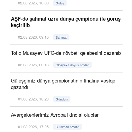
02.08.2026, 10:00
Güləş
AŞF-də şahmat üzrə dünya çempionu ilə görüş
keçirilib
02.08.2026, 09:10
Şahmat
Tofiq Musayev UFC-də növbəti qələbəsini qazanıb
02.08.2026, 00:13
Əlbəyaxa döyüş növləri
Güləşçimiz dünya çempionatının finalına vəsiqə
qazandı
01.08.2026, 18:28
Gündəm
Avarçəkənlərimiz Avropa ikincisi olublar
01.08.2026, 17:25
Su idman növləri