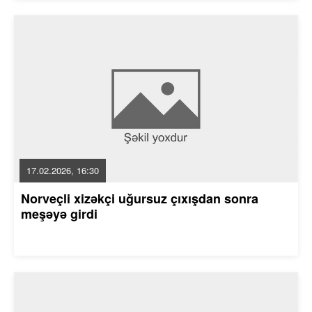
17.02.2026, 16:30
Norveçli xizəkçi uğursuz çıxışdan sonra
meşəyə girdi