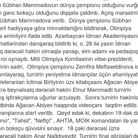
su Sübhan Məmmədovun dünya çempionu olduğunu vurğu
 gənc boksçu olduğunu diqqətə çatdırıb. Açılış mərasim
aq Sübhan Məmmədova verib. Dünya çempionu Sübhan
 hədiyyəyə görə minnətdarlığını bildirərək, Olimpiya
a əminliyini ifadə edib. Azərbaycan İdman Akademiyasın
tlərindən danışaraq bildirib ki, o, 28 ilə yaxın İdman
lq dərəcəli hakim olmaqla yanaşı, elm adamı və pedaqoq
l oynayıb. Milli Olimpiya Komitəsinin vitse-prezidenti,
iyinin sədri, Olimpiya çempionu Zemfira Meftaxetdinova 
alamlayaraq, turnirin yeniyetmə idmançılar üçün əhəmiyyət
teranları İctimai Birliyinin üzv kitabçasını Ağacan Abiy
rə beynəlxalq dərəcəli hakim Elnur Məmmədli turnirin
rış iştirakçılarına uğurlar arzulayıb. Sonra turnirin hakiml
 Tədbirdə Ağacan Abiyev haqqında videoçarx təqdim edilib.
yarışlarına start verilib. Qeyd edək ki, dekabrın 19-dək
amo", "Təhsil", "Neftçi" , AHTİA, MOİK komandaları ilə ya
n boksçu qüvvsini sınayır. 18 çəki dərəcəsi üzrə
ərəcəli hakim Anar Nağdıyevdir. Turnirin final görüşləri d