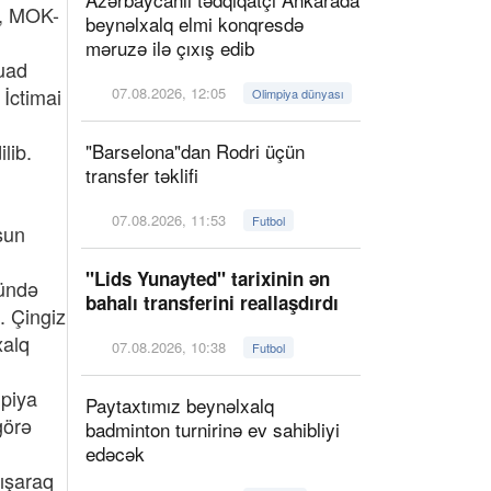
v, MOK-
beynəlxalq elmi konqresdə
məruzə ilə çıxış edib
uad
İctimai
07.08.2026, 12:05
Olimpiya dünyası
lib.
"Barselona"dan Rodri üçün
transfer təklifi
07.08.2026, 11:53
Futbol
sun
"Lids Yunayted" tarixinin ən
ründə
bahalı transferini reallaşdırdı
. Çingiz
xalq
07.08.2026, 10:38
Futbol
mpiya
Paytaxtımız beynəlxalq
görə
badminton turnirinə ev sahibliyi
edəcək
ışaraq