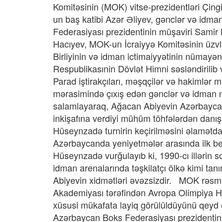
Komitəsinin (MOK) vitse-prezidentləri Çi
un baş katibi Azər Əliyev, gənclər və idm
Federasiyası prezidentinin müşaviri Sami
Hacıyev, MOK-un İcraiyyə Komitəsinin üzvl
Birliyinin və idman ictimaiyyətinin nümayə
Respublikasınin Dövlət Himni səsləndirilib və
Parad iştirakçıları, məşqçilər və hakimlər m
mərasimində çıxış edən gənclər və idman naz
salamlayaraq, Ağacan Abiyevin Azərbayca
inkişafına verdiyi mühüm töhfələrdən danışı
Hüseynzadə turnirin keçirilməsini əlamətdar
Azərbaycanda yeniyetmələr arasında ilk be
Hüseynzadə vurğulayıb ki, 1990-cı illərin s
idman arenalarında təşkilatçı ölkə kimi t
Abiyevin xidmətləri əvəzsizdir. MOK rəsmi
Akademiyası tərəfindən Avropa Olimpiya Hə
xüsusi mükafata layiq görülüldüyünü qeyd
Azərbaycan Boks Federasiyası prezidentin