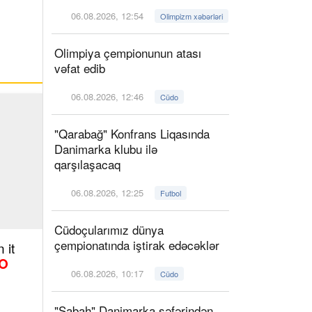
06.08.2026, 12:54
Olimpizm xəbərləri
Olimpiya çempionunun atası
vəfat edib
06.08.2026, 12:46
Cüdo
"Qarabağ" Konfrans Liqasında
Danimarka klubu ilə
qarşılaşacaq
06.08.2026, 12:25
Futbol
Cüdoçularımız dünya
çempionatında iştirak edəcəklər
 it
O
06.08.2026, 10:17
Cüdo
"Sabah" Danimarka səfərindən