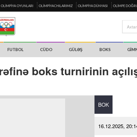
OLIMPIYA OYUNLARI
OLIMPIYACHILARIMIZ
OLIMPIYA DÜNYASI
OLIMPE DOĞR
FUTBOL
CÜDO
GÜLƏŞ
BOKS
GIM
finə boks turnirinin açılı
BOK
16.12.2025, 20:1