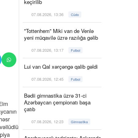
keçirilib
07.08.2026, 13:36
Cüdo
"Tottenhem" Miki van de Venlə
yeni müqavilə üzrə razılığa gəlib
07.08.2026, 13:17
Futbol
Lui van Qal xərçəngə qalib gəldi
07.08.2026, 12:45
Futbol
Bədii gimnastika üzrə 31-ci
Azərbaycan çempionatı başa
Elm
çatıb
aycanın
həsr
07.08.2026, 12:23
Gimnastika
vəllüdlü
mpiya
Azərbaycanlı tədqiqatçı Ankarada