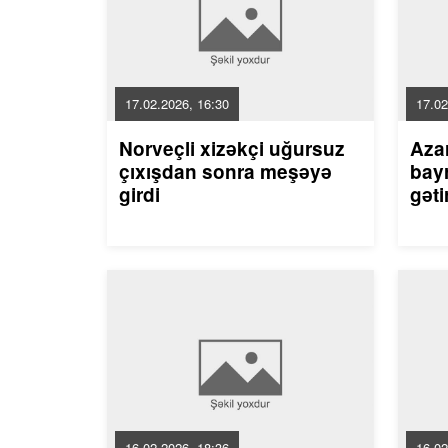
17.02.2026, 16:30
17.02
Norveçli xizəkçi uğursuz
Aza
çıxışdan sonra meşəyə
bayr
girdi
gəti
16.02.2026, 18:36
16.02