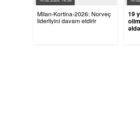
Milan-Kortina-2026: Norveç
19 y
liderliyini davam etdirir
olim
əldə