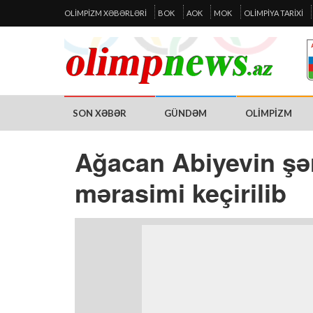
OLIMPIZM XƏBƏRLƏRI
BOK
AOK
MOK
OLIMPIYA TARIXI
SON XƏBƏR
GÜNDƏM
OLIMPIZM
Ağacan Abiyevin şərə
mərasimi keçirilib