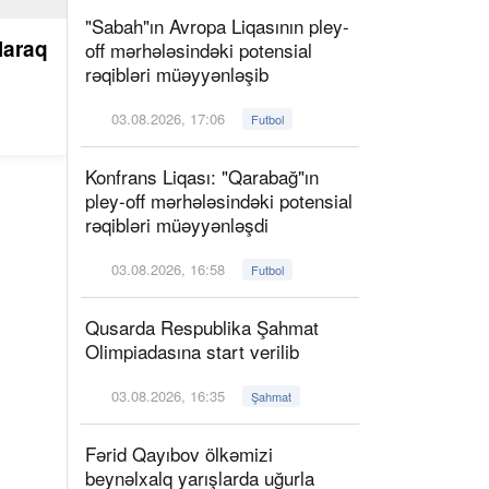
"Sabah"ın Avropa Liqasının pley-
laraq
off mərhələsindəki potensial
rəqibləri müəyyənləşib
03.08.2026, 17:06
Futbol
Konfrans Liqası: "Qarabağ"ın
pley-off mərhələsindəki potensial
rəqibləri müəyyənləşdi
03.08.2026, 16:58
Futbol
Qusarda Respublika Şahmat
Olimpiadasına start verilib
03.08.2026, 16:35
Şahmat
Fərid Qayıbov ölkəmizi
beynəlxalq yarışlarda uğurla