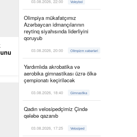
03.08.2026, 22:00
Voleybol
Olimpiya mükafatçımız
Azərbaycan idmançılarının
reytinq siyahısında liderliyini
qoruyub
k
03.08.2026, 20:00
Olimpizm xəbərləri
ğunu
Yardımlıda akrobatika və
aerobika gimnastikası üzrə ölkə
çempionatı keçiriləcək
03.08.2026, 18:40
Gimnastika
Qadın velosipedçimiz Çində
qələbə qazanıb
03.08.2026, 17:25
Velosiped