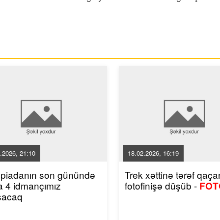
.2026, 21:10
18.02.2026, 16:19
mpiadanın son günündə
Trek xəttinə tərəf qaçan
a 4 idmançımız
fotofinişə düşüb -
FOT
şacaq