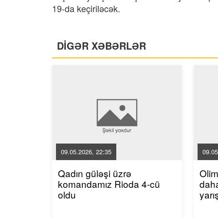
19-da keçiriləcək.
DİGƏR XƏBƏRLƏR
09.05.2026, 22:35
09.05
Qadın güləşi üzrə
Oli
komandamız Rioda 4-cü
dah
oldu
yarı