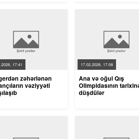
.2026, 17:41
17.02.2026, 17:08
gerdən zəhərlənən
Ana və oğul Qış
nçıların vəziyyəti
Olimpidasının tarixin
ılaşıb
düşdülər