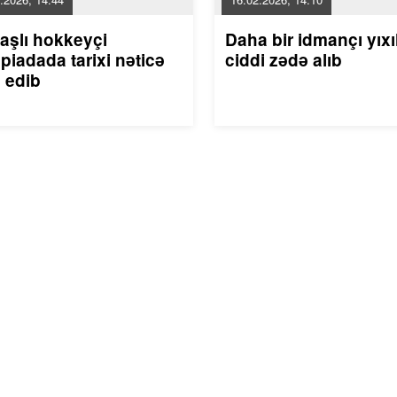
aşlı hokkeyçi
Daha bir idmançı yıxı
piadada tarixi nəticə
ciddi zədə alıb
 edib