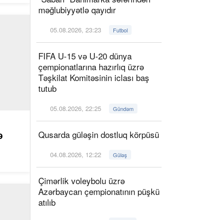
məğlubiyyətlə qayıdır
05.08.2026, 23:23
Futbol
FIFA U-15 və U-20 dünya
çempionatlarına hazırlıq üzrə
Təşkilat Komitəsinin iclası baş
tutub
05.08.2026, 22:25
Gündəm
Qusarda güləşin dostluq körpüsü
ə
04.08.2026, 12:22
Güləş
Çimərlik voleybolu üzrə
Azərbaycan çempionatının püşkü
atılıb