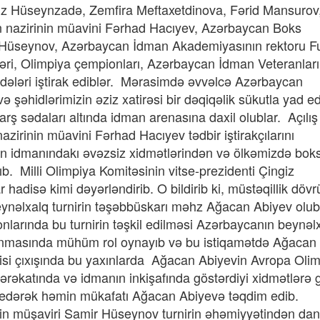
ngiz Hüseynzadə, Zemfira Meftaxetdinova, Fərid Mansuro
an nazirinin müavini Fərhad Hacıyev, Azərbaycan Boks
r Hüseynov, Azərbaycan İdman Akademiyasının rektoru F
əri, Olimpiya çempionları, Azərbaycan İdman Veteranları 
ndələri iştirak ediblər. Mərasimdə əvvəlcə Azərbaycan
 şəhidlərimizin əziz xatirəsi bir dəqiqəlik sükutla yad edi
arş sədaları altında idman arenasına daxil olublar. Açılış
irinin müavini Fərhad Hacıyev tədbir iştirakçılarını
n idmanındakı əvəzsiz xidmətlərindən və ölkəmizdə bok
b. Milli Olimpiya Komitəsinin vitse-prezidenti Çingiz
 hadisə kimi dəyərləndirib. O bildirib ki, müstəqillik döv
ynəlxalq turnirin təşəbbüskarı məhz Ağacan Abiyev olub
onlarında bu turnirin təşkil edilməsi Azərbaycanın beynəl
anınmasında mühüm rol oynayıb və bu istiqamətdə Ağacan
si çıxışında bu yaxınlarda Ağacan Abiyevin Avropa Oli
rəkatında və idmanın inkişafında göstərdiyi xidmətlərə 
 edərək həmin mükafatı Ağacan Abiyevə təqdim edib.
in müşaviri Samir Hüseynov turnirin əhəmiyyətindən dan