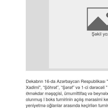
Dekabrın 16-da Azərbaycan Respublikası
Xadimi", “Şöhrət”, “Şərəf” və 1-ci dərəcəli 
Əməkdar məşqçisi, ümumittifaq və beynəlxa
olunmuş I boks turnirinin açılış mərasimi ke
yeniyetmə oğlanlar arasında keçirilən turni