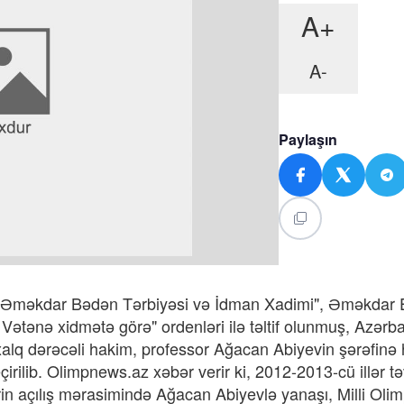
A+
A-
Paylaşın
 "Əməkdar Bədən Tərbiyəsi və İdman Xadimi", Əməkdar 
" Vətənə xidmətə görə" ordenləri ilə təltif olunmuş, Azərb
lq dərəcəli hakim, professor Ağacan Abiyevin şərəfinə 
çirilib. Olimpnews.az xəbər verir ki, 2012-2013-cü illər tə
rin açılış mərasimində Ağacan Abiyevlə yanaşı, Milli Oli