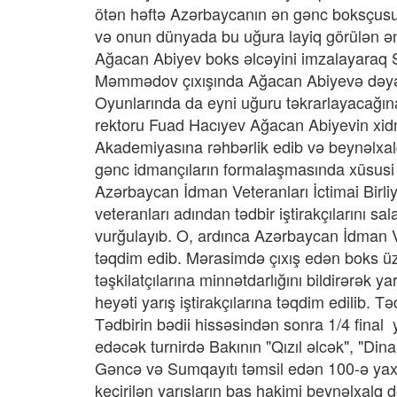
ötən həftə Azərbaycanın ən gənc boksçu
və onun dünyada bu uğura layiq görülən ən
Ağacan Abiyev boks əlcəyini imzalayar
Məmmədov çıxışında Ağacan Abiyevə dəyərli
Oyunlarında da eyni uğuru təkrarlayacağın
rektoru Fuad Hacıyev Ağacan Abiyevin xidmə
Akademiyasına rəhbərlik edib və beynəlxa
gənc idmançıların formalaşmasında xüsusi ro
Azərbaycan İdman Veteranları İctimai Birl
veteranları adından tədbir iştirakçılarını s
vurğulayıb. O, ardınca Azərbaycan İdman Ve
təqdim edib. Mərasimdə çıxış edən boks üz
təşkilatçılarına minnətdarlığını bildirərək ya
heyəti yarış iştirakçılarına təqdim edilib.
Tədbirin bədii hissəsindən sonra 1/4 final 
edəcək turnirdə Bakının "Qızıl əlcək", "Din
Gəncə və Sumqayıtı təmsil edən 100-ə yaxı
keçirilən yarışların baş hakimi beynəlxalq d