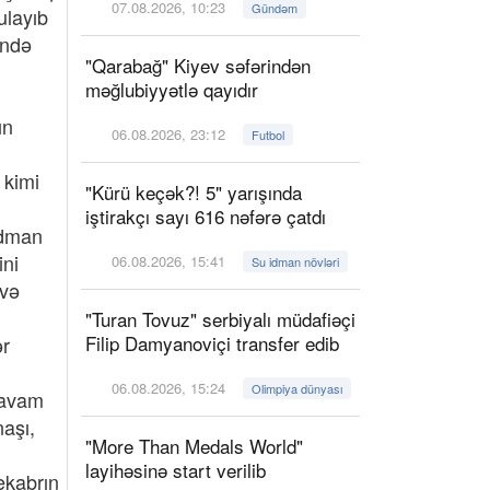
07.08.2026, 10:23
Gündəm
layıb
ində
"Qarabağ" Kiyev səfərindən
məğlubiyyətlə qayıdır
ın
06.08.2026, 23:12
Futbol
 kimi
"Kürü keçək?! 5" yarışında
iştirakçı sayı 616 nəfərə çatdı
idman
ini
06.08.2026, 15:41
Su idman növləri
evə
"Turan Tovuz" serbiyalı müdafiəçi
Filip Damyanoviçi transfer edib
ər
06.08.2026, 15:24
Olimpiya dünyası
 davam
naşı,
"More Than Medals World"
layihəsinə start verilib
ekabrın