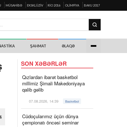
U
MÜSAHIBƏ
EKSKLÜZIV
RIO 2016
OLIMPIYA
BAKU 2017
NASTIKA
ŞAHMAT
ƏLAQƏ
ş
SON XƏBƏRLƏR
Qızlardan ibarət basketbol
millimiz Şimali Makedoniyaya
qalib gəlib
07.08.2026, 14:39
Basketbol
Cüdoçularımız üçün dünya
4
çempionatı öncəsi seminar