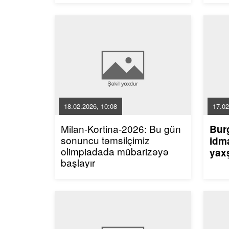
18.02.2026, 10:08
17.02
Milan-Kortina-2026: Bu gün
Bur
sonuncu təmsilçimiz
idma
olimpiadada mübarizəyə
yaxş
başlayır