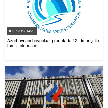
09.07.2026, 14:28
Azərbaycanı beynəlxalq reqatada 12 idmançı ilə
təmsil olunacaq