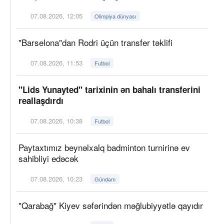
07.08.2026, 12:05
Olimpiya dünyası
"Barselona"dan Rodri üçün transfer təklifi
07.08.2026, 11:53
Futbol
"Lids Yunayted" tarixinin ən bahalı transferini
reallaşdırdı
07.08.2026, 10:38
Futbol
Paytaxtımız beynəlxalq badminton turnirinə ev
sahibliyi edəcək
07.08.2026, 10:23
Gündəm
"Qarabağ" Kiyev səfərindən məğlubiyyətlə qayıdır