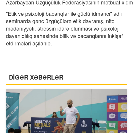
Azərbaycan Üzgüçülük Federasiyasının mətbuat xidmə
"Etik və psixoloji bacarıqlar ilə güclü idmançı" adlı
seminarda gənc üzgüçülərə etik davranış, nitq
mədəniyyəti, stressin idarə olunması və psixoloji
dayanıqlılıq sahəsində bilik və bacarıqlarını inkişaf
etdirmələri aşılanıb.
DİGƏR XƏBƏRLƏR