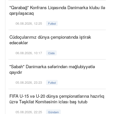
"Qarabağ" Konfrans Liqasında Danimarka klubu ilə
qarşılaşacaq
06.08.2026, 12:25
Futbol
Cüdoçularımız dünya çempionatında iştirak
edəcəklər
06.08.2026, 10:17
Cüdo
"Sabah" Danimarka səfərindən məğlubiyyətlə
qayıdır
05.08.2026, 23:23
Futbol
FIFA U-15 və U-20 dünya çempionatlarına hazırlıq
üzrə Təşkilat Komitəsinin iclası baş tutub
05.08.2026, 22:25
Gündəm