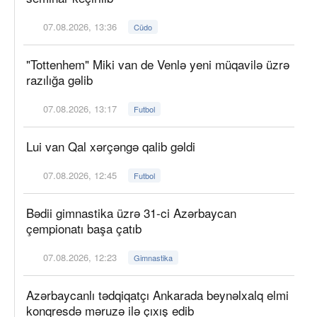
07.08.2026, 13:36
Cüdo
"Tottenhem" Miki van de Venlə yeni müqavilə üzrə
razılığa gəlib
07.08.2026, 13:17
Futbol
Lui van Qal xərçəngə qalib gəldi
07.08.2026, 12:45
Futbol
Bədii gimnastika üzrə 31-ci Azərbaycan
çempionatı başa çatıb
07.08.2026, 12:23
Gimnastika
Azərbaycanlı tədqiqatçı Ankarada beynəlxalq elmi
konqresdə məruzə ilə çıxış edib