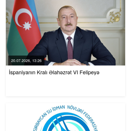
20.07.2026, 13:26
İspaniyanın Kralı Əlahəzrət VI Felipeyə