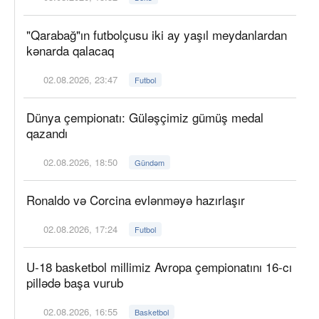
"Qarabağ"ın futbolçusu iki ay yaşıl meydanlardan
kənarda qalacaq
02.08.2026, 23:47
Futbol
Dünya çempionatı: Güləşçimiz gümüş medal
qazandı
02.08.2026, 18:50
Gündəm
Ronaldo və Corcina evlənməyə hazırlaşır
02.08.2026, 17:24
Futbol
U-18 basketbol millimiz Avropa çempionatını 16-cı
pillədə başa vurub
02.08.2026, 16:55
Basketbol