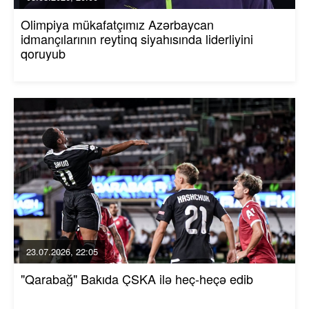
Olimpiya mükafatçımız Azərbaycan
idmançılarının reytinq siyahısında liderliyini
qoruyub
23.07.2026, 22:05
"Qarabağ" Bakıda ÇSKA ilə heç-heçə edib