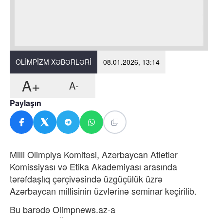
OLIMPIZM XƏBƏRLƏRI
08.01.2026, 13:14
A+
A-
Paylaşın
Milli Olimpiya Komitəsi, Azərbaycan Atletlər
Komissiyası və Etika Akademiyası arasında
tərəfdaşlıq çərçivəsində üzgüçülük üzrə
Azərbaycan millisinin üzvlərinə seminar keçirilib.
Bu barədə Olimpnews.az-a