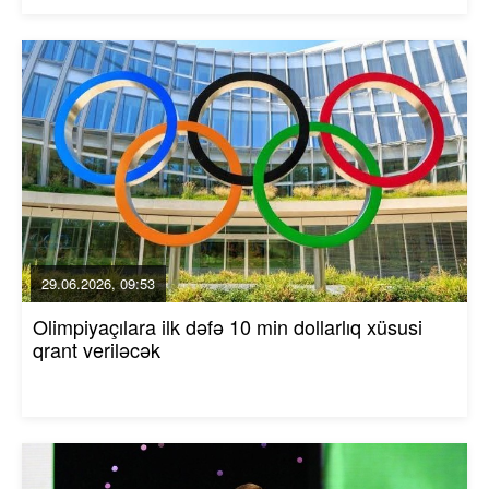
29.06.2026, 09:53
Olimpiyaçılara ilk dəfə 10 min dollarlıq xüsusi
qrant veriləcək