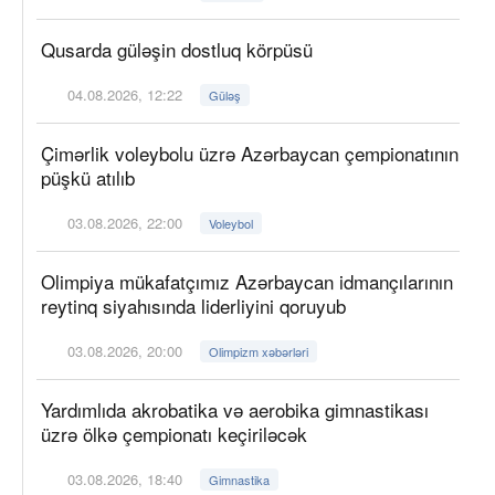
Qusarda güləşin dostluq körpüsü
04.08.2026, 12:22
Güləş
Çimərlik voleybolu üzrə Azərbaycan çempionatının
püşkü atılıb
03.08.2026, 22:00
Voleybol
Olimpiya mükafatçımız Azərbaycan idmançılarının
reytinq siyahısında liderliyini qoruyub
03.08.2026, 20:00
Olimpizm xəbərləri
Yardımlıda akrobatika və aerobika gimnastikası
üzrə ölkə çempionatı keçiriləcək
03.08.2026, 18:40
Gimnastika