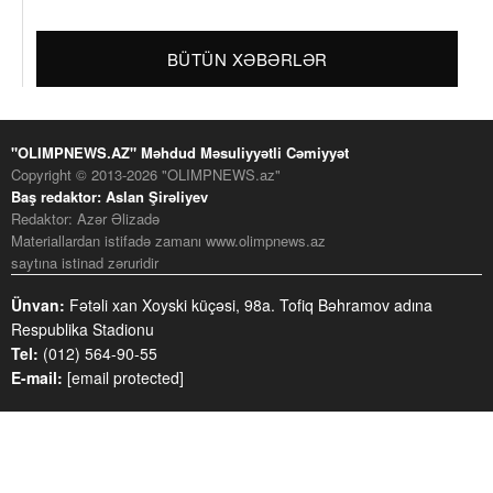
BÜTÜN XƏBƏRLƏR
"OLIMPNEWS.AZ" Məhdud Məsuliyyətli Cəmiyyət
Copyright © 2013-2026 "OLIMPNEWS.az"
Baş redaktor: Aslan Şirəliyev
Redaktor: Azər Əlizadə
Materiallardan istifadə zamanı www.olimpnews.az
saytına istinad zəruridir
Ünvan:
Fətəli xan Xoyski küçəsi, 98a. Tofiq Bəhramov adına
Respublika Stadionu
Tel:
(012) 564-90-55
E-mail:
[email protected]