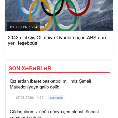
23.06.2026, 15:54
2042-ci il Qış Olimpiya Oyunları üçün ABŞ-dan
yeni təşəbbüs
SON XƏBƏRLƏR
Qızlardan ibarət basketbol millimiz Şimali
Makedoniyaya qalib gəlib
07.08.2026, 14:39
Basketbol
Cüdoçularımız üçün dünya çempionatı öncəsi
seminar keçirilib