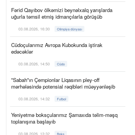
Fərid Qayıbov ölkəmizi beynəlxalq yarışlarda
uğurla təmsil etmiş idmançılarla görüşüb
03.08.2026, 16:30
Olimpiya dünyası
Cüdoçularımız Avropa Kubokunda iştirak
edəcəklər
03.08.2026, 14:50
Cüdo
"Sabah"ın Çempionlar Liqasının pley-off
mərhələsində potensial rəqibləri müəyyənləşib
03.08.2026, 14:32
Futbol
Yeniyetmə boksçularımız Şamaxıda təlim-məşq
toplanışına başlayıb
03.08.2026, 13:32
Boks