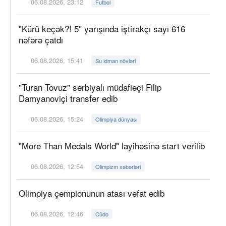
06.08.2026, 23:12
Futbol
"Kürü keçək?! 5" yarışında iştirakçı sayı 616
nəfərə çatdı
06.08.2026, 15:41
Su idman növləri
"Turan Tovuz" serbiyalı müdafiəçi Filip
Damyanoviçi transfer edib
06.08.2026, 15:24
Olimpiya dünyası
"More Than Medals World" layihəsinə start verilib
06.08.2026, 12:54
Olimpizm xəbərləri
Olimpiya çempionunun atası vəfat edib
06.08.2026, 12:46
Cüdo