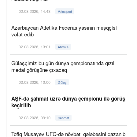
02.08.2026, 14:43
Velosiped
Azərbaycan Atletika Federasiyasının məşqçisi
vəfat edib
02.08.2026, 13:01
Atletika
Güləşçimiz bu gün dünya çempionatında qızıl
medal görüşünə çıxacaq
02.08.2026, 10:00
Güləş
AŞF-də şahmat üzrə dünya çempionu ilə görüş
keçirilib
02.08.2026, 09:10
Şahmat
Tofiq Musayev UFC-də növbəti qələbəsini qazanıb