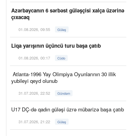
Azərbaycanın 6 sərbəst güləşçisi xalça üzərinə
çıxacaq
01.08.2026, 09:55
Güləş
Liqa yarışının üçüncü turu başa çatıb
01.08.2026, 00:17
Cüdo
Atlanta-1996 Yay Olimpiya Oyunlarının 30 illik
yubileyi qeyd olunub
31.07.2026, 22:52
Gündəm
U17 DÇ-də qadın güləşi üzrə mübarizə başa çatıb
31.07.2026, 21:22
Güləş