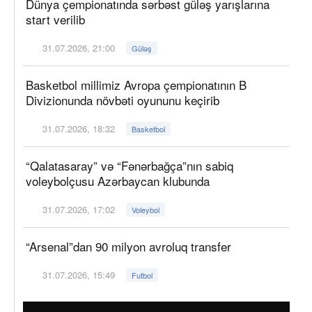
Dünya çempionatında sərbəst güləş yarışlarına
start verilib
31.07.2026, 21:00
Güləş
Basketbol millimiz Avropa çempionatının B
Divizionunda növbəti oyununu keçirib
31.07.2026, 18:32
Basketbol
“Qalatasaray” və “Fənərbağça”nın sabiq
voleybolçusu Azərbaycan klubunda
31.07.2026, 17:02
Voleybol
“Arsenal”dan 90 milyon avroluq transfer
31.07.2026, 15:49
Futbol