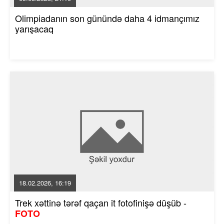
Olimpiadanın son günündə daha 4 idmançımız
yarışacaq
18.02.2026, 16:19
Trek xəttinə tərəf qaçan it fotofinişə düşüb -
FOTO