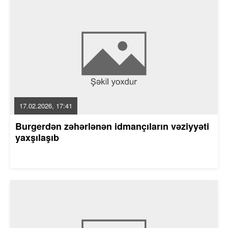
17.02.2026, 17:41
Burgerdən zəhərlənən idmançıların vəziyyəti
yaxşılaşıb