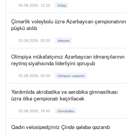
04.08.2026, 12:22
Güləş
Çimərlik voleybolu üzrə Azərbaycan çempionatının
püşkü atılıb
03.08.2026, 22:00
Voleybol
Olimpiya mükafatçımız Azərbaycan idmançılarının
reytinq siyahısında liderliyini qoruyub
03.08.2026, 20:00
Olimpizm xəbərləri
Yardımlıda akrobatika və aerobika gimnastikası
üzrə ölkə çempionatı keçiriləcək
03.08.2026, 18:40
Gimnastika
Qadın velosipedçimiz Çində qələbə qazanıb