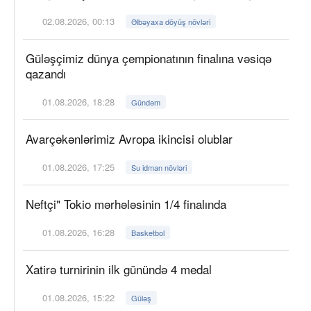
02.08.2026, 00:13
Əlbəyaxa döyüş növləri
Güləşçimiz dünya çempionatının finalına vəsiqə
qazandı
01.08.2026, 18:28
Gündəm
Avarçəkənlərimiz Avropa ikincisi olublar
01.08.2026, 17:25
Su idman növləri
Neftçi" Tokio mərhələsinin 1/4 finalında
01.08.2026, 16:28
Basketbol
Xatirə turnirinin ilk günündə 4 medal
01.08.2026, 15:22
Güləş