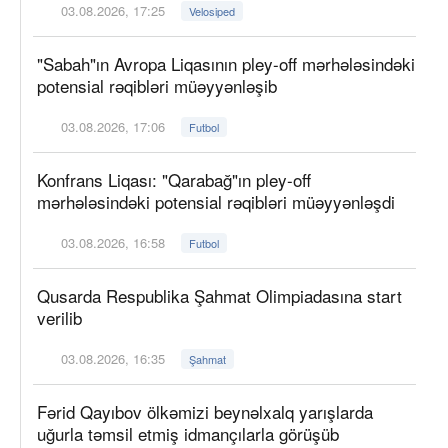
03.08.2026, 17:25
Velosiped
"Sabah"ın Avropa Liqasının pley-off mərhələsindəki
potensial rəqibləri müəyyənləşib
03.08.2026, 17:06
Futbol
Konfrans Liqası: "Qarabağ"ın pley-off
mərhələsindəki potensial rəqibləri müəyyənləşdi
03.08.2026, 16:58
Futbol
Qusarda Respublika Şahmat Olimpiadasına start
verilib
03.08.2026, 16:35
Şahmat
Fərid Qayıbov ölkəmizi beynəlxalq yarışlarda
uğurla təmsil etmiş idmançılarla görüşüb