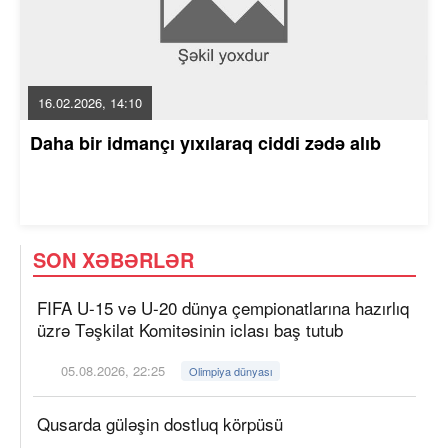
16.02.2026, 14:10
Daha bir idmançı yıxılaraq ciddi zədə alıb
SON XƏBƏRLƏR
FIFA U-15 və U-20 dünya çempionatlarına hazırlıq
üzrə Təşkilat Komitəsinin iclası baş tutub
05.08.2026, 22:25
Olimpiya dünyası
Qusarda güləşin dostluq körpüsü