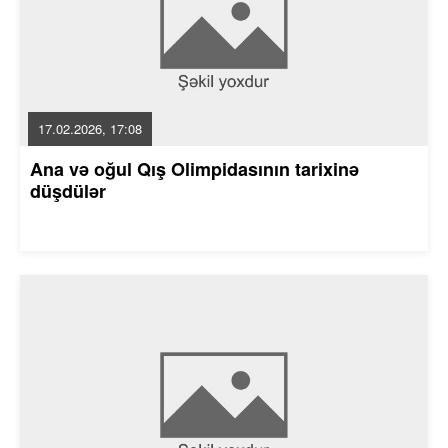
17.02.2026, 17:08
Ana və oğul Qış Olimpidasının tarixinə
düşdülər