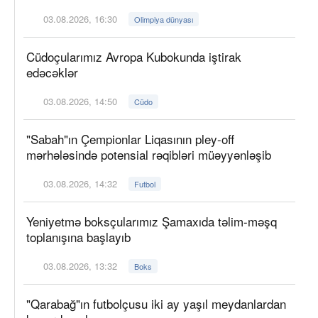
03.08.2026, 16:30
Olimpiya dünyası
Cüdoçularımız Avropa Kubokunda iştirak
edəcəklər
03.08.2026, 14:50
Cüdo
"Sabah"ın Çempionlar Liqasının pley-off
mərhələsində potensial rəqibləri müəyyənləşib
03.08.2026, 14:32
Futbol
Yeniyetmə boksçularımız Şamaxıda təlim-məşq
toplanışına başlayıb
03.08.2026, 13:32
Boks
"Qarabağ"ın futbolçusu iki ay yaşıl meydanlardan