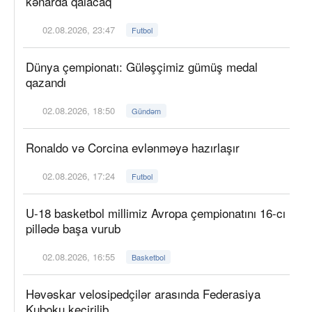
kənarda qalacaq
02.08.2026, 23:47
Futbol
Dünya çempionatı: Güləşçimiz gümüş medal
qazandı
02.08.2026, 18:50
Gündəm
Ronaldo və Corcina evlənməyə hazırlaşır
02.08.2026, 17:24
Futbol
U-18 basketbol millimiz Avropa çempionatını 16-cı
pillədə başa vurub
02.08.2026, 16:55
Basketbol
Həvəskar velosipedçilər arasında Federasiya
Kuboku keçirilib