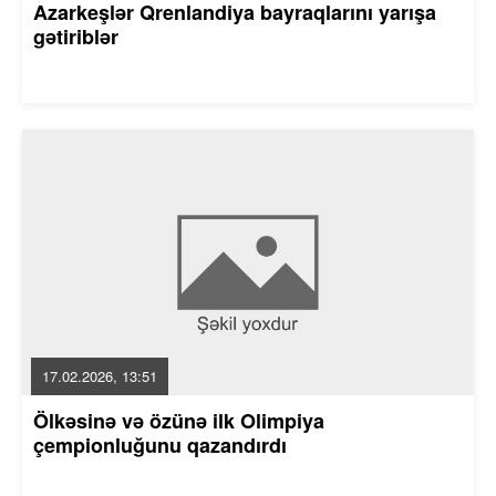
Azarkeşlər Qrenlandiya bayraqlarını yarışa
gətiriblər
17.02.2026, 13:51
Ölkəsinə və özünə ilk Olimpiya
çempionluğunu qazandırdı