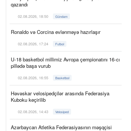
qazandı
02.08.2026, 18:50
Gündəm
Ronaldo və Corcina evlənməyə hazırlaşır
02.08.2026, 17:24
Futbol
U-18 basketbol millimiz Avropa çempionatını 16-cı
pillədə başa vurub
02.08.2026, 16:55
Basketbol
Həvəskar velosipedçilər arasında Federasiya
Kuboku keçirilib
02.08.2026, 14:43
Velosiped
Azərbaycan Atletika Federasiyasının məşqçisi