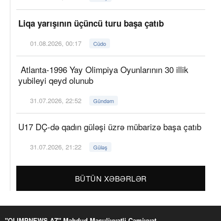
Liqa yarışının üçüncü turu başa çatıb
01.08.2026, 00:17
Cüdo
Atlanta-1996 Yay Olimpiya Oyunlarının 30 illik
yubileyi qeyd olunub
31.07.2026, 22:52
Gündəm
U17 DÇ-də qadın güləşi üzrə mübarizə başa çatıb
31.07.2026, 21:22
Güləş
BÜTÜN XƏBƏRLƏR
"OLIMPNEWS.AZ" Məhdud Məsuliyyətli Cəmiyyət