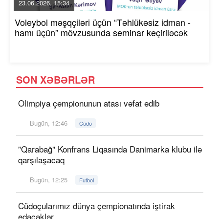
23.06.2026, 15:34
Voleybol məşqçiləri üçün “Təhlükəsiz idman -
hamı üçün” mövzusunda seminar keçiriləcək
SON XƏBƏRLƏR
Olimpiya çempionunun atası vəfat edib
Bugün, 12:46
Cüdo
"Qarabağ" Konfrans Liqasında Danimarka klubu ilə
qarşılaşacaq
Bugün, 12:25
Futbol
Cüdoçularımız dünya çempionatında iştirak
edəcəklər