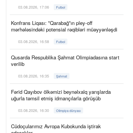
03.08.2026, 17:06
Futbol
Konfrans Liqası: "Qarabağ"ın pley-off
mərhələsindəki potensial rəqibləri müəyyənləşdi
03.08.2026, 16:58
Futbol
Qusarda Respublika Şahmat Olimpiadasına start
verilib
03.08.2026, 16:35
Şahmat
Fərid Qayıbov ölkəmizi beynəlxalq yarışlarda
uğurla təmsil etmiş idmançılarla görüşüb
03.08.2026, 16:30
Olimpiya dünyası
Cüdoçularımız Avropa Kubokunda iştirak
edəcəklər