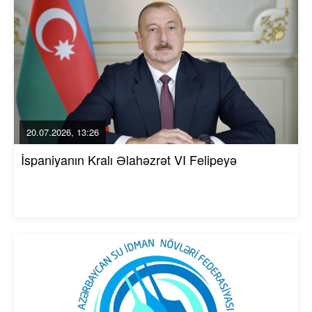
20.07.2026, 13:26
İspaniyanın Kralı Əlahəzrət VI Felipeyə