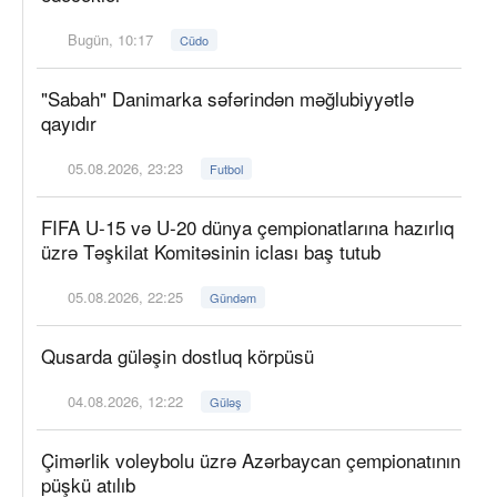
Bugün, 10:17
Cüdo
"Sabah" Danimarka səfərindən məğlubiyyətlə
qayıdır
05.08.2026, 23:23
Futbol
FIFA U-15 və U-20 dünya çempionatlarına hazırlıq
üzrə Təşkilat Komitəsinin iclası baş tutub
05.08.2026, 22:25
Gündəm
Qusarda güləşin dostluq körpüsü
04.08.2026, 12:22
Güləş
Çimərlik voleybolu üzrə Azərbaycan çempionatının
püşkü atılıb