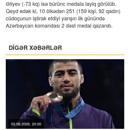
Əliyev (-73 kq) isə bürünc medala layiq görülüb.
Qeyd edək ki, 10 ölkədən 251 (159 kişi, 92 qadın)
cüdoçunun iştirak etdiyi yarışın ilk günündə
Azərbaycan komandası 2 dəst medal qazanıb.
DİGƏR XƏBƏRLƏR
03.08.2026, 20:00