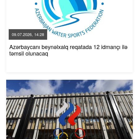
09.07.2026, 14:28
Azərbaycanı beynəlxalq reqatada 12 idmançı ilə
təmsil olunacaq