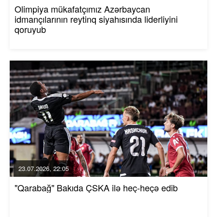
Olimpiya mükafatçımız Azərbaycan
idmançılarının reytinq siyahısında liderliyini
qoruyub
23.07.2026, 22:05
"Qarabağ" Bakıda ÇSKA ilə heç-heçə edib