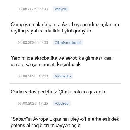
03.08.2026, 22:00
Voleybol
Olimpiya mükafatçımız Azərbaycan idmançılarının
reytinq siyahısında liderliyini qoruyub
03.08.2026, 20:00
Olimpizm xəbərləri
Yardımlıda akrobatika və aerobika gimnastikası
üzrə ölkə çempionatı keçiriləcək
03.08.2026, 18:40
Gimnastika
Qadın velosipedçimiz Çində qələbə qazanıb
03.08.2026, 17:25
Velosiped
"Sabah"ın Avropa Liqasının pley-off mərhələsindəki
potensial rəqibləri müəyyənləşib