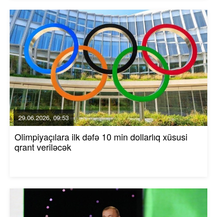
29.06.2026, 09:53
Olimpiyaçılara ilk dəfə 10 min dollarlıq xüsusi
qrant veriləcək