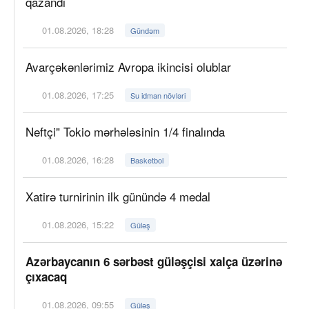
qazandı
01.08.2026, 18:28
Gündəm
Avarçəkənlərimiz Avropa ikincisi olublar
01.08.2026, 17:25
Su idman növləri
Neftçi" Tokio mərhələsinin 1/4 finalında
01.08.2026, 16:28
Basketbol
Xatirə turnirinin ilk günündə 4 medal
01.08.2026, 15:22
Güləş
Azərbaycanın 6 sərbəst güləşçisi xalça üzərinə
çıxacaq
01.08.2026, 09:55
Güləş