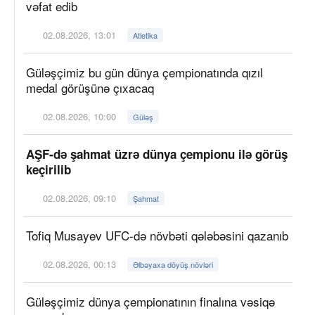
vəfat edib
02.08.2026, 13:01
Atletika
Güləşçimiz bu gün dünya çempionatında qızıl
medal görüşünə çıxacaq
02.08.2026, 10:00
Güləş
AŞF-də şahmat üzrə dünya çempionu ilə görüş
keçirilib
02.08.2026, 09:10
Şahmat
Tofiq Musayev UFC-də növbəti qələbəsini qazanıb
02.08.2026, 00:13
Əlbəyaxa döyüş növləri
Güləşçimiz dünya çempionatının finalına vəsiqə