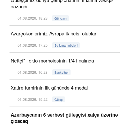
qazandı
01.08.2026, 18:28
Gündəm
Avarçəkənlərimiz Avropa ikincisi olublar
01.08.2026, 17:25
Su idman növləri
Neftçi" Tokio mərhələsinin 1/4 finalında
01.08.2026, 16:28
Basketbol
Xatirə turnirinin ilk günündə 4 medal
01.08.2026, 15:22
Güləş
Azərbaycanın 6 sərbəst güləşçisi xalça üzərinə
çıxacaq