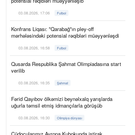
potensial rəqibləri müəyyənləşib
03.08.2026, 17:06
Futbol
Konfrans Liqası: "Qarabağ"ın pley-off
mərhələsindəki potensial rəqibləri müəyyənləşdi
03.08.2026, 16:58
Futbol
Qusarda Respublika Şahmat Olimpiadasına start
verilib
03.08.2026, 16:35
Şahmat
Fərid Qayıbov ölkəmizi beynəlxalq yarışlarda
uğurla təmsil etmiş idmançılarla görüşüb
03.08.2026, 16:30
Olimpiya dünyası
Cüdoçularımız Avropa Kubokunda iştirak