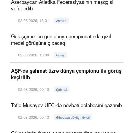
Azərbaycan Atletika Federasiyasının məşqçisi
vəfat edib
02.08.2026, 13:01
Atletika
Güləşçimiz bu gün dünya çempionatında qızıl
medal görüşünə çıxacaq
02.08.2026, 10:00
Güləş
AŞF-də şahmat üzrə dünya çempionu ilə görüş
keçirilib
02.08.2026, 09:10
Şahmat
Tofiq Musayev UFC-də növbəti qələbəsini qazanıb
02.08.2026, 00:13
Əlbəyaxa döyüş növləri
Güləşçimiz dünya çempionatının finalına vəsiqə