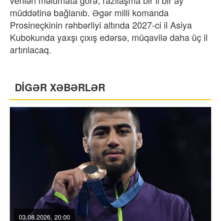
müddətinə bağlanıb. Əgər milli komanda
Prosineçkinin rəhbərliyi altında 2027-ci il Asiya
Kubokunda yaxşı çıxış edərsə, müqavilə daha üç il
artırılacaq.
DİGƏR XƏBƏRLƏR
03.08.2026, 20:00