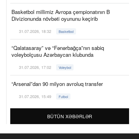
Basketbol millimiz Avropa çempionatının B
Divizionunda növbəti oyununu keçirib
31.07.2026, 18:32
Basketbol
“Qalatasaray” və “Fənərbağça”nın sabiq
voleybolçusu Azərbaycan klubunda
31.07.2026, 17:02
Voleybol
“Arsenal”dan 90 milyon avroluq transfer
31.07.2026, 15:49
Futbol
BÜTÜN XƏBƏRLƏR