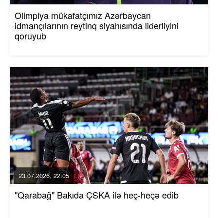
Olimpiya mükafatçımız Azərbaycan
idmançılarının reytinq siyahısında liderliyini
qoruyub
23.07.2026, 22:05
"Qarabağ" Bakıda ÇSKA ilə heç-heçə edib