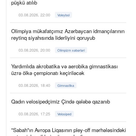
püşkü atılıb
03.08.2026, 22:00
Voleybol
Olimpiya mükafatçımız Azərbaycan idmançılarının
reytinq siyahısında liderliyini qoruyub
03.08.2026, 20:00
Olimpizm xəbərləri
Yardımlıda akrobatika və aerobika gimnastikası
üzrə ölkə çempionatı keçiriləcək
03.08.2026, 18:40
Gimnastika
Qadın velosipedçimiz Çində qələbə qazanıb
03.08.2026, 17:25
Velosiped
"Sabah"ın Avropa Liqasının pley-off mərhələsindəki