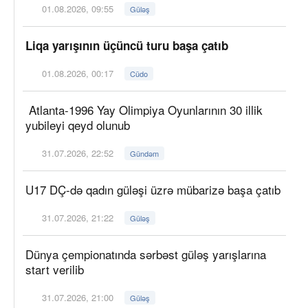
01.08.2026, 09:55
Güləş
Liqa yarışının üçüncü turu başa çatıb
01.08.2026, 00:17
Cüdo
Atlanta-1996 Yay Olimpiya Oyunlarının 30 illik
yubileyi qeyd olunub
31.07.2026, 22:52
Gündəm
U17 DÇ-də qadın güləşi üzrə mübarizə başa çatıb
31.07.2026, 21:22
Güləş
Dünya çempionatında sərbəst güləş yarışlarına
start verilib
31.07.2026, 21:00
Güləş