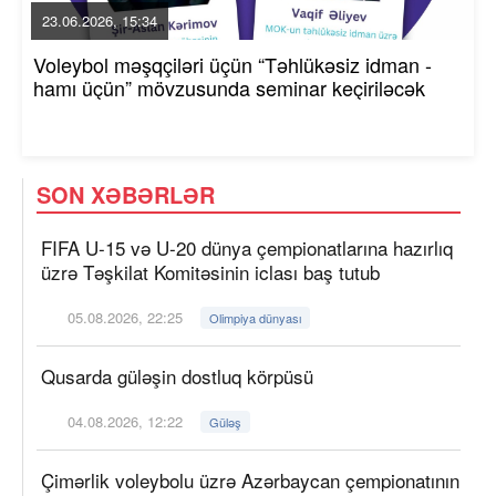
23.06.2026, 15:34
Voleybol məşqçiləri üçün “Təhlükəsiz idman -
hamı üçün” mövzusunda seminar keçiriləcək
SON XƏBƏRLƏR
FIFA U-15 və U-20 dünya çempionatlarına hazırlıq
üzrə Təşkilat Komitəsinin iclası baş tutub
05.08.2026, 22:25
Olimpiya dünyası
Qusarda güləşin dostluq körpüsü
04.08.2026, 12:22
Güləş
Çimərlik voleybolu üzrə Azərbaycan çempionatının