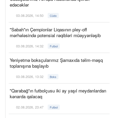
edəcəklər
03.08.2026, 14:50
Cüdo
"Sabah"ın Çempionlar Liqasının pley-off
mərhələsində potensial rəqibləri müəyyənləşib
03.08.2026, 14:32
Futbol
Yeniyetmə boksçularımız Şamaxıda təlim-məşq
toplanışına başlayıb
03.08.2026, 13:32
Boks
"Qarabağ"ın futbolçusu iki ay yaşıl meydanlardan
kənarda qalacaq
02.08.2026, 23:47
Futbol