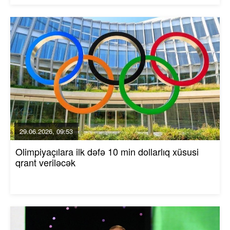
29.06.2026, 09:53
Olimpiyaçılara ilk dəfə 10 min dollarlıq xüsusi
qrant veriləcək