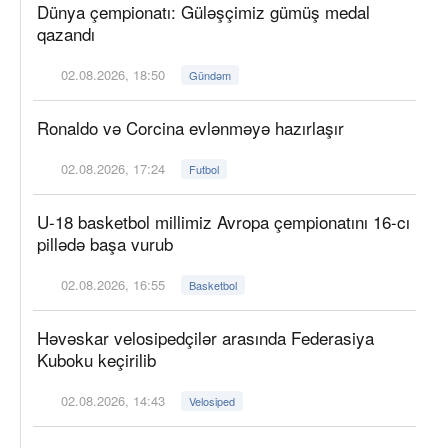
Dünya çempionatı: Güləşçimiz gümüş medal
qazandı
02.08.2026, 18:50
Gündəm
Ronaldo və Corcina evlənməyə hazırlaşır
02.08.2026, 17:24
Futbol
U-18 basketbol millimiz Avropa çempionatını 16-cı
pillədə başa vurub
02.08.2026, 16:55
Basketbol
Həvəskar velosipedçilər arasında Federasiya
Kuboku keçirilib
02.08.2026, 14:43
Velosiped