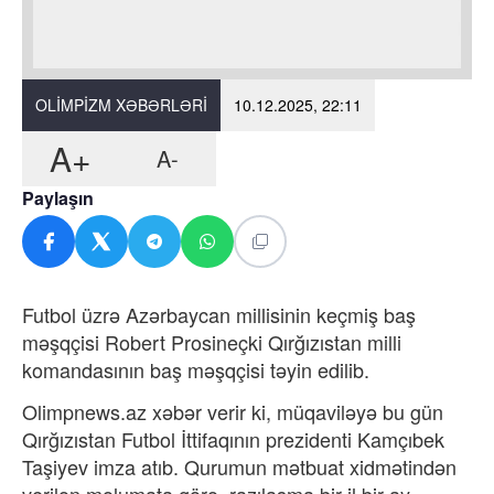
OLIMPIZM XƏBƏRLƏRI
10.12.2025, 22:11
A+
A-
Paylaşın
Futbol üzrə Azərbaycan millisinin keçmiş baş
məşqçisi Robert Prosineçki Qırğızıstan milli
komandasının baş məşqçisi təyin edilib.
Olimpnews.az xəbər verir ki, müqaviləyə bu gün
Qırğızıstan Futbol İttifaqının prezidenti Kamçıbek
Taşiyev imza atıb. Qurumun mətbuat xidmətindən
verilən məlumata görə, razılaşma bir il bir ay