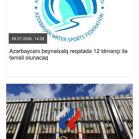
09.07.2026, 14:28
Azərbaycanı beynəlxalq reqatada 12 idmançı ilə
təmsil olunacaq