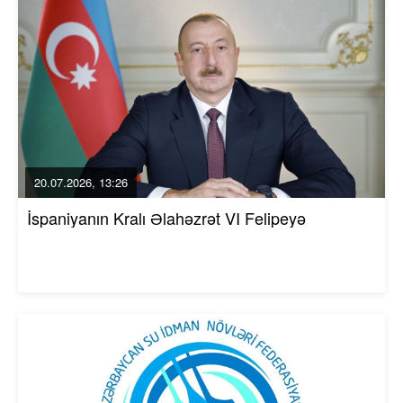
20.07.2026, 13:26
İspaniyanın Kralı Əlahəzrət VI Felipeyə