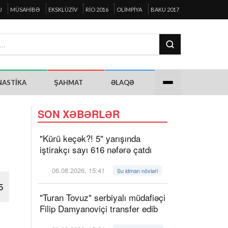
U
MÜSAHIBƏ
EKSKLÜZIV
RIO 2016
OLIMPIYA
BAKU 2017
NASTIKA
ŞAHMAT
ƏLAQƏ
SON XƏBƏRLƏR
"Kürü keçək?! 5" yarışında
iştirakçı sayı 616 nəfərə çatdı
06.08.2026, 15:41
Su idman növləri
5
"Turan Tovuz" serbiyalı müdafiəçi
Filip Damyanoviçi transfer edib