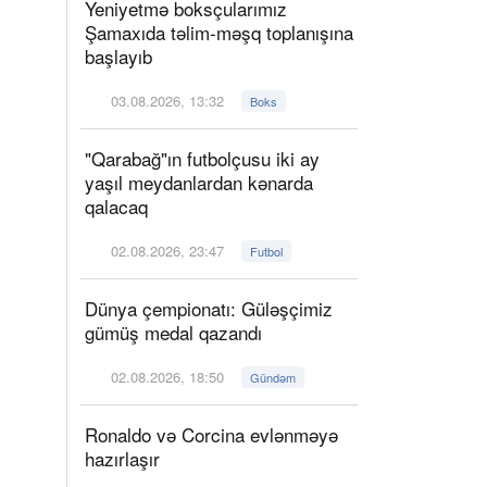
Yeniyetmə boksçularımız
Şamaxıda təlim-məşq toplanışına
başlayıb
03.08.2026, 13:32
Boks
"Qarabağ"ın futbolçusu iki ay
yaşıl meydanlardan kənarda
qalacaq
02.08.2026, 23:47
Futbol
Dünya çempionatı: Güləşçimiz
gümüş medal qazandı
02.08.2026, 18:50
Gündəm
Ronaldo və Corcina evlənməyə
hazırlaşır