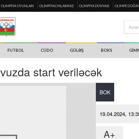
OLIMPIYA OYUNLARI
OLIMPIYACHILARIMIZ
OLIMPIYA DÜNYASI
OLIMPE DOĞR
FUTBOL
CÜDO
GÜLƏŞ
BOKS
GIM
vuzda start veriləcək
BOK
19.04.2024, 13:3
A+