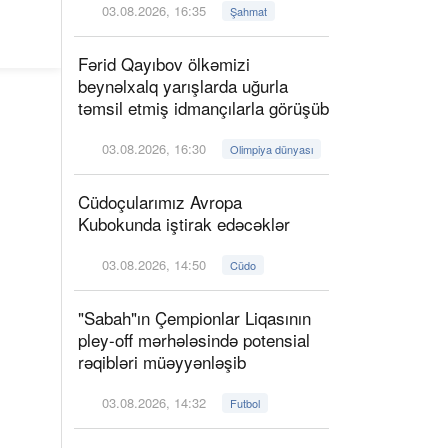
03.08.2026, 16:35
Şahmat
Fərid Qayıbov ölkəmizi
beynəlxalq yarışlarda uğurla
təmsil etmiş idmançılarla görüşüb
03.08.2026, 16:30
Olimpiya dünyası
Cüdoçularımız Avropa
Kubokunda iştirak edəcəklər
03.08.2026, 14:50
Cüdo
"Sabah"ın Çempionlar Liqasının
pley-off mərhələsində potensial
rəqibləri müəyyənləşib
03.08.2026, 14:32
Futbol