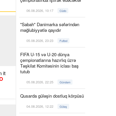
06.08.2026, 10:17
Cüdo
"Sabah" Danimarka səfərindən
məğlubiyyətlə qayıdır
05.08.2026, 23:23
Futbol
FIFA U-15 və U-20 dünya
çempionatlarına hazırlıq üzrə
Təşkilat Komitəsinin iclası baş
tutub
 it
O
05.08.2026, 22:25
Gündəm
Qusarda güləşin dostluq körpüsü
04.08.2026, 12:22
Güləş