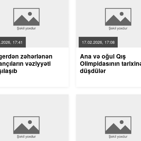
.2026, 17:41
17.02.2026, 17:08
gerdən zəhərlənən
Ana və oğul Qış
nçıların vəziyyəti
Olimpidasının tarixin
ılaşıb
düşdülər