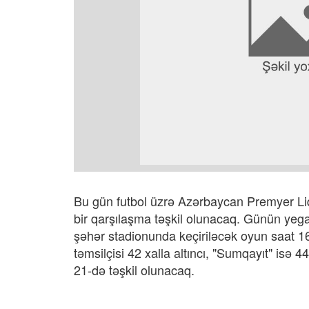
Bu gün futbol üzrə Azərbaycan Premyer Liq
bir qarşılaşma təşkil olunacaq. Günün yeg
şəhər stadionunda keçiriləcək oyun saat 
təmsilçisi 42 xalla altıncı, "Sumqayıt" isə 4
21-də təşkil olunacaq.