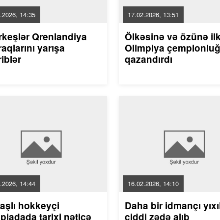
.2026, 14:35
17.02.2026, 13:51
rkeşlər Qrenlandiya
Ölkəsinə və özünə il
aqlarını yarışa
Olimpiya çempionlu
riblər
qazandırdı
.2026, 14:44
16.02.2026, 14:10
aşlı hokkeyçi
Daha bir idmançı yıxı
piadada tarixi nəticə
ciddi zədə alıb