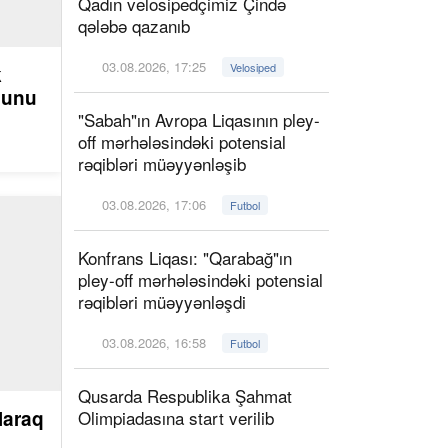
Qadın velosipedçimiz Çində
qələbə qazanıb
03.08.2026, 17:25
Velosiped
k
ğunu
"Sabah"ın Avropa Liqasının pley-
off mərhələsindəki potensial
rəqibləri müəyyənləşib
03.08.2026, 17:06
Futbol
Konfrans Liqası: "Qarabağ"ın
pley-off mərhələsindəki potensial
rəqibləri müəyyənləşdi
03.08.2026, 16:58
Futbol
Qusarda Respublika Şahmat
laraq
Olimpiadasına start verilib