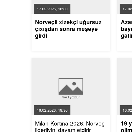
17.02.2026, 16:30
17.02
Norveçli xizəkçi uğursuz
Aza
çıxışdan sonra meşəyə
bayr
girdi
gəti
16.02.2026, 18:36
16.02
Milan-Kortina-2026: Norveç
19 y
liderliyini davam etdirir
olim