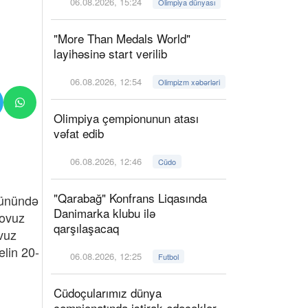
06.08.2026, 15:24
Olimpiya dünyası
"More Than Medals World"
layihəsinə start verilib
06.08.2026, 12:54
Olimpizm xəbərləri
Olimpiya çempionunun atası
vəfat edib
06.08.2026, 12:46
Cüdo
"Qarabağ" Konfrans Liqasında
günündə
Danimarka klubu ilə
Tovuz
qarşılaşacaq
vuz
elin 20-
06.08.2026, 12:25
Futbol
Cüdoçularımız dünya
çempionatında iştirak edəcəklər