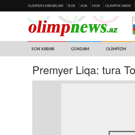
OLIMPIZM XƏBƏRLƏRI
BOK
AOK
MOK
OLIMPIYA TARIXI
SON XƏBƏR
GÜNDƏM
OLIMPIZM
Premyer Liqa: tura To