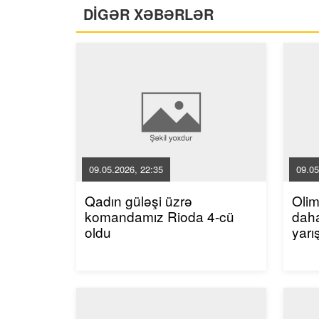
DİGƏR XƏBƏRLƏR
09.05.2026, 22:35
09.05
Qadın güləşi üzrə
Oli
komandamız Rioda 4-cü
dah
oldu
yarı