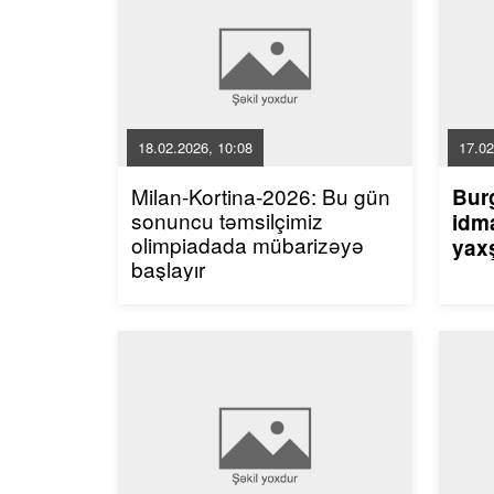
18.02.2026, 10:08
17.02
Milan-Kortina-2026: Bu gün
Bur
sonuncu təmsilçimiz
idma
olimpiadada mübarizəyə
yaxş
başlayır