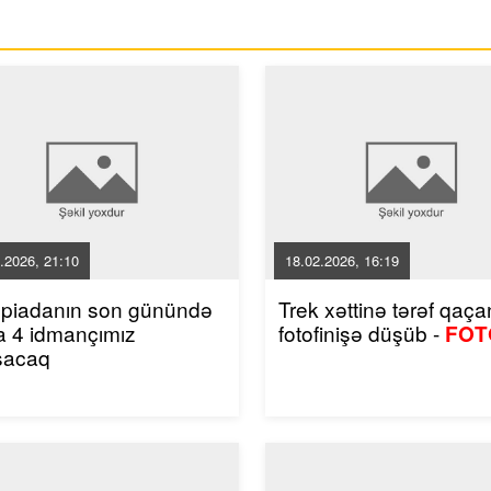
.2026, 21:10
18.02.2026, 16:19
mpiadanın son günündə
Trek xəttinə tərəf qaçan
a 4 idmançımız
fotofinişə düşüb -
FOT
şacaq