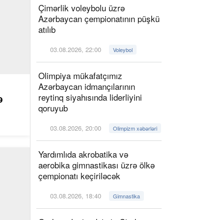
Çimərlik voleybolu üzrə
Azərbaycan çempionatının püşkü
atılıb
03.08.2026, 22:00
Voleybol
Olimpiya mükafatçımız
Azərbaycan idmançılarının
reytinq siyahısında liderliyini
ə
qoruyub
03.08.2026, 20:00
Olimpizm xəbərləri
Yardımlıda akrobatika və
aerobika gimnastikası üzrə ölkə
çempionatı keçiriləcək
03.08.2026, 18:40
Gimnastika