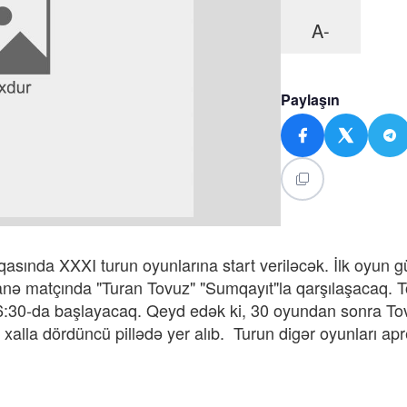
A-
Paylaşın
asında XXXI turun oyunlarına start veriləcək. İlk oyun 
anə matçında "Turan Tovuz" "Sumqayıt"la qarşılaşacaq. 
16:30-da başlayacaq. Qeyd edək ki, 30 oyundan sonra To
4 xalla dördüncü pillədə yer alıb. Turun digər oyunları apr