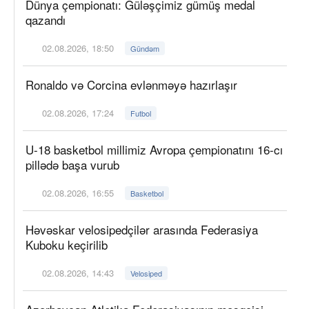
Dünya çempionatı: Güləşçimiz gümüş medal
qazandı
02.08.2026, 18:50
Gündəm
Ronaldo və Corcina evlənməyə hazırlaşır
02.08.2026, 17:24
Futbol
U-18 basketbol millimiz Avropa çempionatını 16-cı
pillədə başa vurub
02.08.2026, 16:55
Basketbol
Həvəskar velosipedçilər arasında Federasiya
Kuboku keçirilib
02.08.2026, 14:43
Velosiped