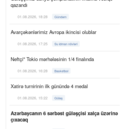
qazandı
01.08.2026, 18:28
Gündəm
Avarçəkənlərimiz Avropa ikincisi olublar
01.08.2026, 17:25
Su idman növləri
Neftçi" Tokio mərhələsinin 1/4 finalında
01.08.2026, 16:28
Basketbol
Xatirə turnirinin ilk günündə 4 medal
01.08.2026, 15:22
Güləş
Azərbaycanın 6 sərbəst güləşçisi xalça üzərinə
çıxacaq