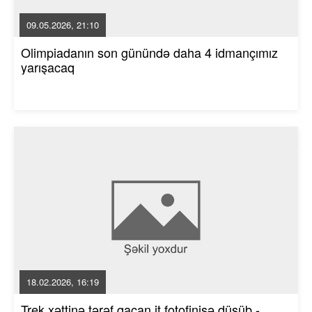
09.05.2026, 21:10
Olimpiadanın son günündə daha 4 idmançımız
yarışacaq
18.02.2026, 16:19
Trek xəttinə tərəf qaçan it fotofinişə düşüb -