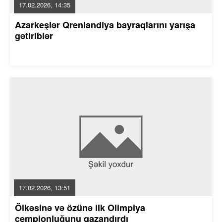
17.02.2026, 14:35
Azarkeşlər Qrenlandiya bayraqlarını yarışa
gətiriblər
17.02.2026, 13:51
Ölkəsinə və özünə ilk Olimpiya
çempionluğunu qazandırdı