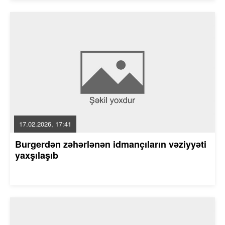
17.02.2026, 17:41
Burgerdən zəhərlənən idmançıların vəziyyəti
yaxşılaşıb