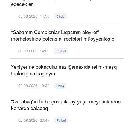
edəcəklər
03.08.2026, 14:50
Cüdo
"Sabah"ın Çempionlar Liqasının pley-off
mərhələsində potensial rəqibləri müəyyənləşib
03.08.2026, 14:32
Futbol
Yeniyetmə boksçularımız Şamaxıda təlim-məşq
toplanışına başlayıb
03.08.2026, 13:32
Boks
"Qarabağ"ın futbolçusu iki ay yaşıl meydanlardan
kənarda qalacaq
02.08.2026, 23:47
Futbol