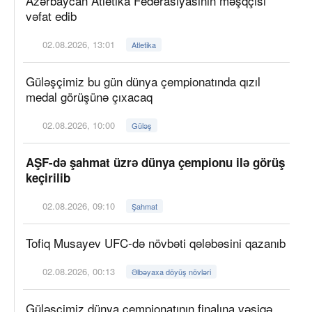
Azərbaycan Atletika Federasiyasının məşqçisi
vəfat edib
02.08.2026, 13:01
Atletika
Güləşçimiz bu gün dünya çempionatında qızıl
medal görüşünə çıxacaq
02.08.2026, 10:00
Güləş
AŞF-də şahmat üzrə dünya çempionu ilə görüş
keçirilib
02.08.2026, 09:10
Şahmat
Tofiq Musayev UFC-də növbəti qələbəsini qazanıb
02.08.2026, 00:13
Əlbəyaxa döyüş növləri
Güləşçimiz dünya çempionatının finalına vəsiqə