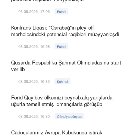
03.08.2026, 17:06
Futbol
Konfrans Liqası: "Qarabağ"ın pley-off
mərhələsindəki potensial rəqibləri müəyyənləşdi
03.08.2026, 16:58
Futbol
Qusarda Respublika Şahmat Olimpiadasına start
verilib
03.08.2026, 16:35
Şahmat
Fərid Qayıbov ölkəmizi beynəlxalq yarışlarda
uğurla təmsil etmiş idmançılarla görüşüb
03.08.2026, 16:30
Olimpiya dünyası
Cüdoçularımız Avropa Kubokunda iştirak