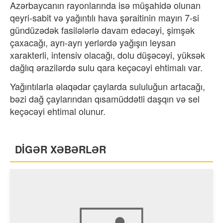
Azərbaycanın rayonlarında isə müşahidə olunan
qeyri-sabit və yağıntılı hava şəraitinin mayın 7-si
gündüzədək fasilələrlə davam edəcəyi, şimşək
çaxacağı, ayrı-ayrı yerlərdə yağışın leysan
xarakterli, intensiv olacağı, dolu düşəcəyi, yüksək
dağlıq ərazilərdə sulu qara keçəcəyi ehtimalı var.
Yağıntılarla əlaqədar çaylarda sululuğun artacağı,
bəzi dağ çaylarından qısamüddətli daşqın və sel
keçəcəyi ehtimal olunur.
DİGƏR XƏBƏRLƏR