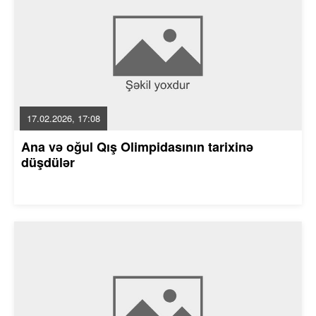
17.02.2026, 17:08
Ana və oğul Qış Olimpidasının tarixinə
düşdülər