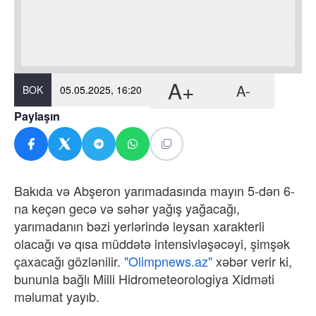
A+
A-
BOK
05.05.2025, 16:20
Paylaşın
Bakıda və Abşeron yarımadasında mayın 5-dən 6-
na keçən gecə və səhər yağış yağacağı,
yarımadanın bəzi yerlərində leysan xarakterli
olacağı və qısa müddətə intensivləşəcəyi, şimşək
çaxacağı gözlənilir.
"Olimpnews.az"
xəbər verir ki,
bununla bağlı Milli Hidrometeorologiya Xidməti
məlumat yayıb.