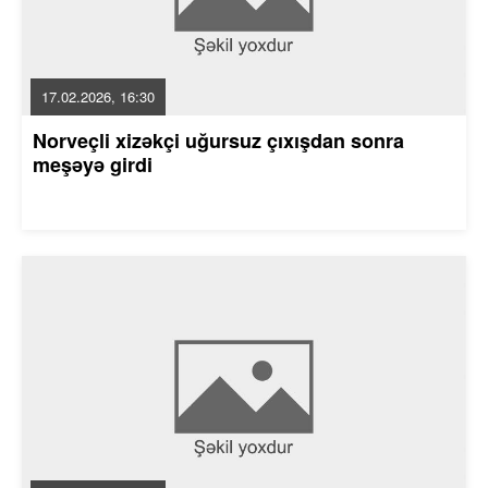
17.02.2026, 16:30
Norveçli xizəkçi uğursuz çıxışdan sonra
meşəyə girdi