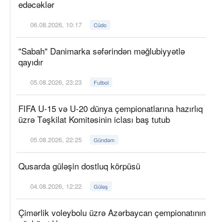
edəcəklər
06.08.2026, 10:17
Cüdo
"Sabah" Danimarka səfərindən məğlubiyyətlə
qayıdır
05.08.2026, 23:23
Futbol
FIFA U-15 və U-20 dünya çempionatlarına hazırlıq
üzrə Təşkilat Komitəsinin iclası baş tutub
05.08.2026, 22:25
Gündəm
Qusarda güləşin dostluq körpüsü
04.08.2026, 12:22
Güləş
Çimərlik voleybolu üzrə Azərbaycan çempionatının