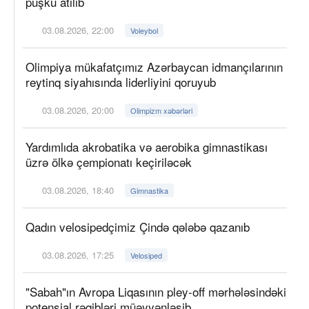
püşkü atılıb
03.08.2026, 22:00
Voleybol
Olimpiya mükafatçımız Azərbaycan idmançılarının
reytinq siyahısında liderliyini qoruyub
03.08.2026, 20:00
Olimpizm xəbərləri
Yardımlıda akrobatika və aerobika gimnastikası
üzrə ölkə çempionatı keçiriləcək
03.08.2026, 18:40
Gimnastika
Qadın velosipedçimiz Çində qələbə qazanıb
03.08.2026, 17:25
Velosiped
"Sabah"ın Avropa Liqasının pley-off mərhələsindəki
potensial rəqibləri müəyyənləşib