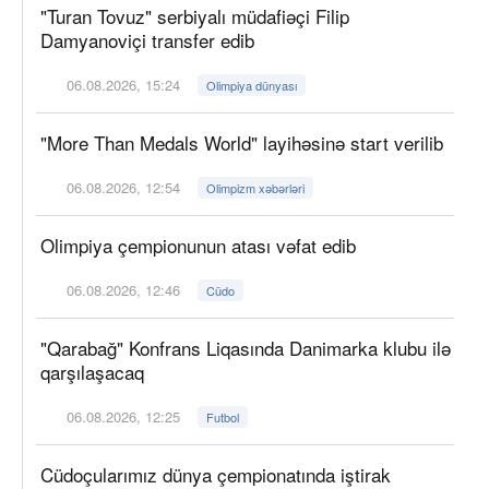
"Turan Tovuz" serbiyalı müdafiəçi Filip
Damyanoviçi transfer edib
06.08.2026, 15:24
Olimpiya dünyası
"More Than Medals World" layihəsinə start verilib
06.08.2026, 12:54
Olimpizm xəbərləri
Olimpiya çempionunun atası vəfat edib
06.08.2026, 12:46
Cüdo
"Qarabağ" Konfrans Liqasında Danimarka klubu ilə
qarşılaşacaq
06.08.2026, 12:25
Futbol
Cüdoçularımız dünya çempionatında iştirak