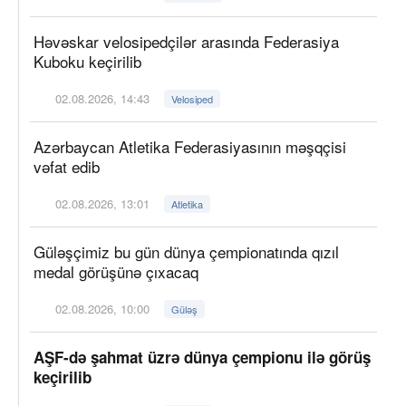
Həvəskar velosipedçilər arasında Federasiya
Kuboku keçirilib
02.08.2026, 14:43
Velosiped
Azərbaycan Atletika Federasiyasının məşqçisi
vəfat edib
02.08.2026, 13:01
Atletika
Güləşçimiz bu gün dünya çempionatında qızıl
medal görüşünə çıxacaq
02.08.2026, 10:00
Güləş
AŞF-də şahmat üzrə dünya çempionu ilə görüş
keçirilib