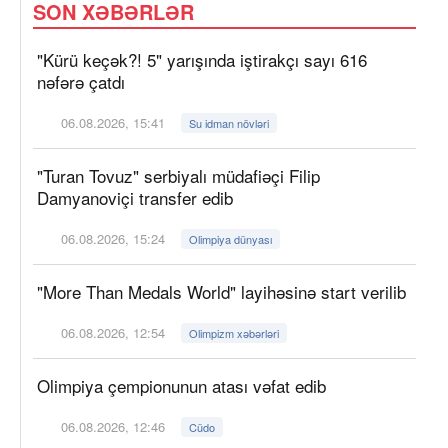
SON XƏBƏRLƏR
"Kürü keçək?! 5" yarışında iştirakçı sayı 616
nəfərə çatdı
06.08.2026, 15:41
Su idman növləri
"Turan Tovuz" serbiyalı müdafiəçi Filip
Damyanoviçi transfer edib
06.08.2026, 15:24
Olimpiya dünyası
"More Than Medals World" layihəsinə start verilib
06.08.2026, 12:54
Olimpizm xəbərləri
Olimpiya çempionunun atası vəfat edib
06.08.2026, 12:46
Cüdo