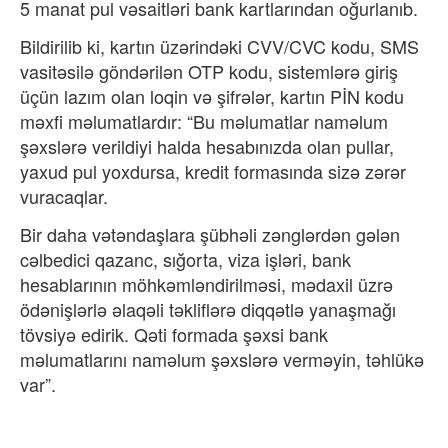
5 manat pul vəsaitləri bank kartlarından oğurlanıb.
Bildirilib ki, kartın üzərindəki CVV/CVC kodu, SMS
vasitəsilə göndərilən OTP kodu, sistemlərə giriş
üçün lazım olan loqin və şifrələr, kartın PİN kodu
məxfi məlumatlardır: “Bu məlumatlar naməlum
şəxslərə verildiyi halda hesabınızda olan pullar,
yaxud pul yoxdursa, kredit formasında sizə zərər
vuracaqlar.
Bir daha vətəndaşlara şübhəli zənglərdən gələn
cəlbedici qazanc, sığorta, viza işləri, bank
hesablarının möhkəmləndirilməsi, mədaxil üzrə
ödənişlərlə əlaqəli təkliflərə diqqətlə yanaşmağı
tövsiyə edirik. Qəti formada şəxsi bank
məlumatlarını naməlum şəxslərə verməyin, təhlükə
var”.