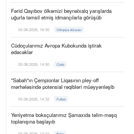
Fərid Qayıbov ölkəmizi beynəlxalq yarışlarda
uğurla təmsil etmiş idmançılarla görüşüb
03.08.2026, 16:30
Olimpiya dünyası
Cüdoçularımız Avropa Kubokunda iştirak
edəcəklər
03.08.2026, 14:50
Cüdo
"Sabah"ın Çempionlar Liqasının pley-off
mərhələsində potensial rəqibləri müəyyənləşib
03.08.2026, 14:32
Futbol
Yeniyetmə boksçularımız Şamaxıda təlim-məşq
toplanışına başlayıb
03.08.2026, 13:32
Boks