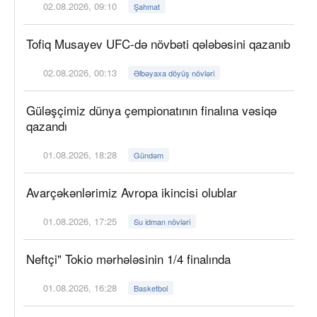
02.08.2026, 09:10
Şahmat
Tofiq Musayev UFC-də növbəti qələbəsini qazanıb
02.08.2026, 00:13
Əlbəyaxa döyüş növləri
Güləşçimiz dünya çempionatının finalına vəsiqə
qazandı
01.08.2026, 18:28
Gündəm
Avarçəkənlərimiz Avropa ikincisi olublar
01.08.2026, 17:25
Su idman növləri
Neftçi" Tokio mərhələsinin 1/4 finalında
01.08.2026, 16:28
Basketbol