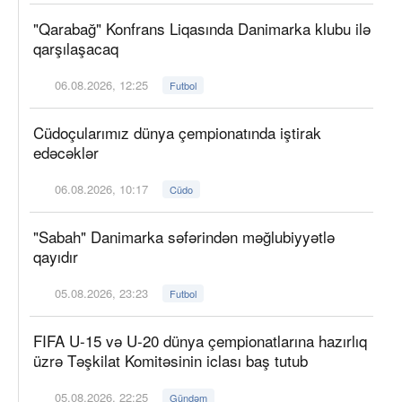
"Qarabağ" Konfrans Liqasında Danimarka klubu ilə
qarşılaşacaq
06.08.2026, 12:25
Futbol
Cüdoçularımız dünya çempionatında iştirak
edəcəklər
06.08.2026, 10:17
Cüdo
"Sabah" Danimarka səfərindən məğlubiyyətlə
qayıdır
05.08.2026, 23:23
Futbol
FIFA U-15 və U-20 dünya çempionatlarına hazırlıq
üzrə Təşkilat Komitəsinin iclası baş tutub
05.08.2026, 22:25
Gündəm