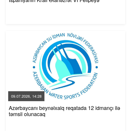
09.07.2026, 14:28
Azərbaycanı beynəlxalq reqatada 12 idmançı ilə
təmsil olunacaq