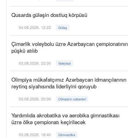
Qusarda güləşin dostluq körpüsü
04.08.2026, 12:22
Güləş
Çimərlik voleybolu üzrə Azərbaycan çempionatının
püşkü atılıb
03.08.2026, 22:00
Voleybol
Olimpiya mükafatçımız Azərbaycan idmançılarının
reytinq siyahısında liderliyini qoruyub
03.08.2026, 20:00
Olimpizm xəbərləri
Yardımlıda akrobatika və aerobika gimnastikası
üzrə ölkə çempionatı keçiriləcək
03.08.2026, 18:40
Gimnastika