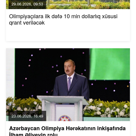
29.06.2026, 09:53
Olimpiyaçılara ilk dəfə 10 min dollarlıq xüsusi
qrant veriləcək
23.06.2026, 16:49
Azərbaycan Olimpiya Hərəkatının inkişafında
İlham Əliyevin rolu