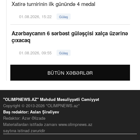
Xatirə turnirinin ilk günündə 4 medal
01.08.2026, 15:22
Güləş
Azərbaycanın 6 sərbəst güləşçisi xalça üzərinə
çıxacaq
01.08.2026, 09:55
Güləş
BÜTÜN XƏBƏRLƏR
"OLIMPNEWS.AZ" Məhdud Məsuliyyətli Cəmiyyət
Copyright © 2013-2026 "OLIMPNEWS.az"
Baş redaktor: Aslan Şirəliyev
Redaktor: Azər Əlizadə
Materiallardan istifadə zamanı www.olimpnews.az
saytına istinad zəruridir