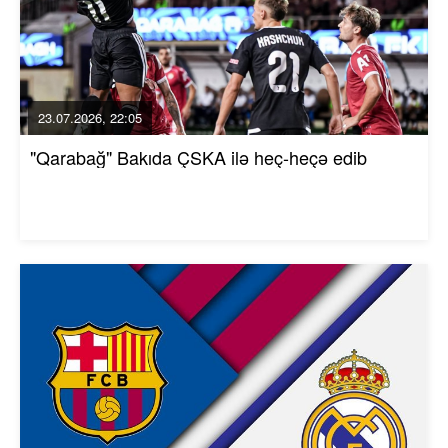
23.07.2026, 22:05
"Qarabağ" Bakıda ÇSKA ilə heç-heçə edib