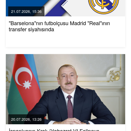
21.07.2026, 15:36
"Barselona"nın futbolçusu Madrid "Real"ının
transfer siyahısında
20.07.2026, 13:26
İspaniyanın Kralı Əlahəzrət VI Felipeyə