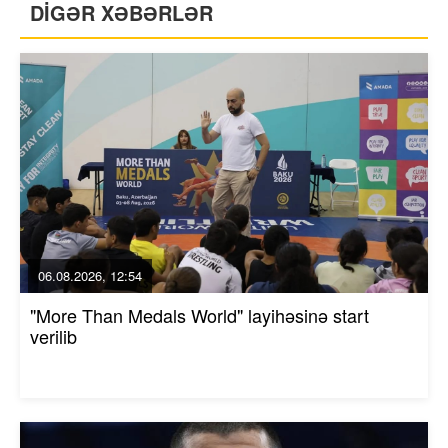
DİGƏR XƏBƏRLƏR
06.08.2026, 12:54
"More Than Medals World" layihəsinə start
verilib