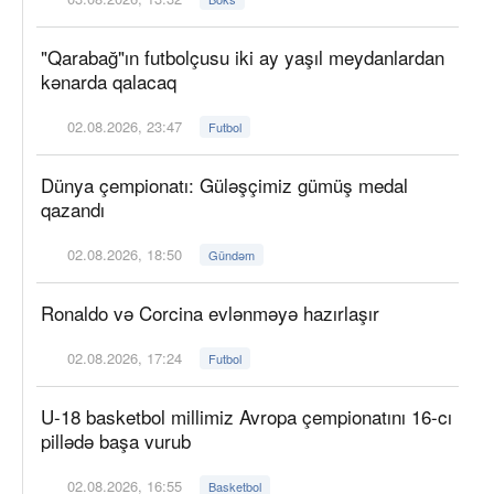
"Qarabağ"ın futbolçusu iki ay yaşıl meydanlardan
kənarda qalacaq
02.08.2026, 23:47
Futbol
Dünya çempionatı: Güləşçimiz gümüş medal
qazandı
02.08.2026, 18:50
Gündəm
Ronaldo və Corcina evlənməyə hazırlaşır
02.08.2026, 17:24
Futbol
U-18 basketbol millimiz Avropa çempionatını 16-cı
pillədə başa vurub
02.08.2026, 16:55
Basketbol