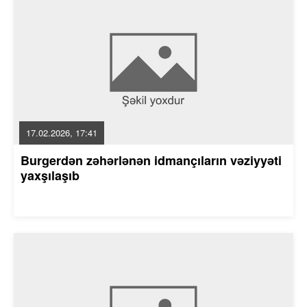
17.02.2026, 17:41
Burgerdən zəhərlənən idmançıların vəziyyəti
yaxşılaşıb