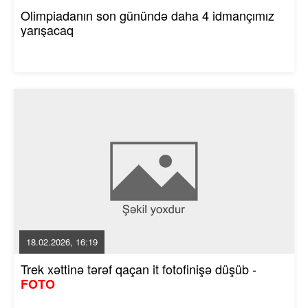
Olimpiadanın son günündə daha 4 idmançımız
yarışacaq
18.02.2026, 16:19
Trek xəttinə tərəf qaçan it fotofinişə düşüb -
FOTO