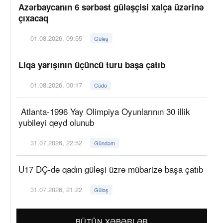
Azərbaycanın 6 sərbəst güləşçisi xalça üzərinə
çıxacaq
01.08.2026, 09:55
Güləş
Liqa yarışının üçüncü turu başa çatıb
01.08.2026, 00:17
Cüdo
Atlanta-1996 Yay Olimpiya Oyunlarının 30 illik
yubileyi qeyd olunub
31.07.2026, 22:52
Gündəm
U17 DÇ-də qadın güləşi üzrə mübarizə başa çatıb
31.07.2026, 21:22
Güləş
BÜTÜN XƏBƏRLƏR