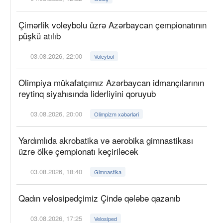
Çimərlik voleybolu üzrə Azərbaycan çempionatının
püşkü atılıb
03.08.2026, 22:00
Voleybol
Olimpiya mükafatçımız Azərbaycan idmançılarının
reytinq siyahısında liderliyini qoruyub
03.08.2026, 20:00
Olimpizm xəbərləri
Yardımlıda akrobatika və aerobika gimnastikası
üzrə ölkə çempionatı keçiriləcək
03.08.2026, 18:40
Gimnastika
Qadın velosipedçimiz Çində qələbə qazanıb
03.08.2026, 17:25
Velosiped