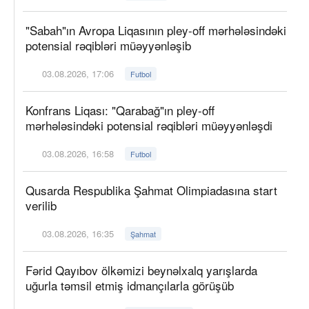
"Sabah"ın Avropa Liqasının pley-off mərhələsindəki
potensial rəqibləri müəyyənləşib
03.08.2026, 17:06
Futbol
Konfrans Liqası: "Qarabağ"ın pley-off
mərhələsindəki potensial rəqibləri müəyyənləşdi
03.08.2026, 16:58
Futbol
Qusarda Respublika Şahmat Olimpiadasına start
verilib
03.08.2026, 16:35
Şahmat
Fərid Qayıbov ölkəmizi beynəlxalq yarışlarda
uğurla təmsil etmiş idmançılarla görüşüb