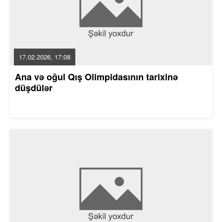
17.02.2026, 17:08
Ana və oğul Qış Olimpidasının tarixinə
düşdülər