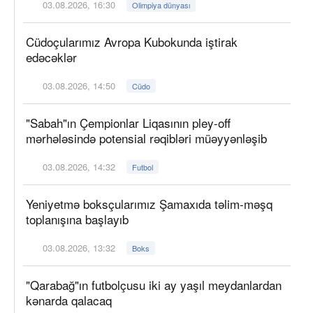
03.08.2026, 16:30
Olimpiya dünyası
Cüdoçularımız Avropa Kubokunda iştirak
edəcəklər
03.08.2026, 14:50
Cüdo
"Sabah"ın Çempionlar Liqasının pley-off
mərhələsində potensial rəqibləri müəyyənləşib
03.08.2026, 14:32
Futbol
Yeniyetmə boksçularımız Şamaxıda təlim-məşq
toplanışına başlayıb
03.08.2026, 13:32
Boks
"Qarabağ"ın futbolçusu iki ay yaşıl meydanlardan
kənarda qalacaq