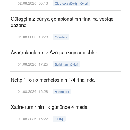
02.08.2026, 00:13
Əlbəyaxa döyüş növləri
Güləşçimiz dünya çempionatının finalına vəsiqə
qazandı
01.08.2026, 18:28
Gündəm
Avarçəkənlərimiz Avropa ikincisi olublar
01.08.2026, 17:25
Su idman növləri
Neftçi" Tokio mərhələsinin 1/4 finalında
01.08.2026, 16:28
Basketbol
Xatirə turnirinin ilk günündə 4 medal
01.08.2026, 15:22
Güləş