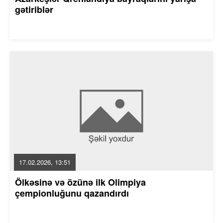
gətiriblər
17.02.2026, 13:51
Ölkəsinə və özünə ilk Olimpiya
çempionluğunu qazandırdı