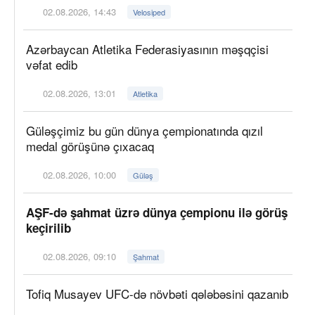
02.08.2026, 14:43
Velosiped
Azərbaycan Atletika Federasiyasının məşqçisi
vəfat edib
02.08.2026, 13:01
Atletika
Güləşçimiz bu gün dünya çempionatında qızıl
medal görüşünə çıxacaq
02.08.2026, 10:00
Güləş
AŞF-də şahmat üzrə dünya çempionu ilə görüş
keçirilib
02.08.2026, 09:10
Şahmat
Tofiq Musayev UFC-də növbəti qələbəsini qazanıb