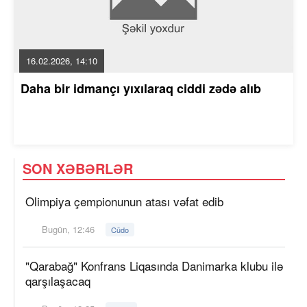
16.02.2026, 14:10
Daha bir idmançı yıxılaraq ciddi zədə alıb
SON XƏBƏRLƏR
Olimpiya çempionunun atası vəfat edib
Bugün, 12:46
Cüdo
"Qarabağ" Konfrans Liqasında Danimarka klubu ilə
qarşılaşacaq