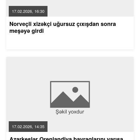
17.02.2026, 16:30
Norveçli xizəkçi uğursuz çıxışdan sonra
meşəyə girdi
17.02.2026, 14:35
Azarkeşlər Qrenlandiya bayraqlarını yarışa