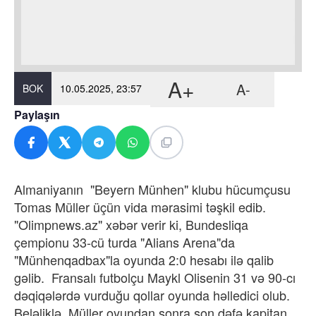
A+
A-
BOK
10.05.2025, 23:57
Paylaşın
Almaniyanın "Beyern Münhen" klubu hücumçusu
Tomas Müller üçün vida mərasimi təşkil edib.
"Olimpnews.az" xəbər verir ki, Bundesliqa
çempionu 33-cü turda "Alians Arena"da
"Münhenqadbax"la oyunda 2:0 hesabı ilə qalib
gəlib. Fransalı futbolçu Maykl Olisenin 31 və 90-cı
dəqiqələrdə vurduğu qollar oyunda həlledici olub.
Beləliklə, Müller oyundan sonra son dəfə kapitan