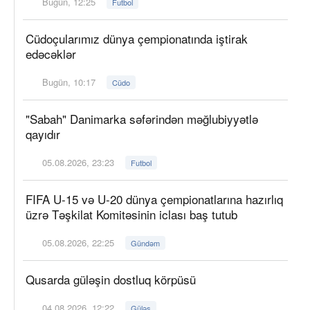
Bugün, 12:25
Futbol
Cüdoçularımız dünya çempionatında iştirak
edəcəklər
Bugün, 10:17
Cüdo
"Sabah" Danimarka səfərindən məğlubiyyətlə
qayıdır
05.08.2026, 23:23
Futbol
FIFA U-15 və U-20 dünya çempionatlarına hazırlıq
üzrə Təşkilat Komitəsinin iclası baş tutub
05.08.2026, 22:25
Gündəm
Qusarda güləşin dostluq körpüsü
04.08.2026, 12:22
Güləş