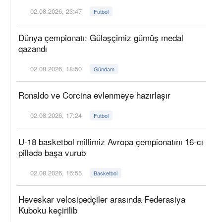
02.08.2026, 23:47
Futbol
Dünya çempionatı: Güləşçimiz gümüş medal
qazandı
02.08.2026, 18:50
Gündəm
Ronaldo və Corcina evlənməyə hazırlaşır
02.08.2026, 17:24
Futbol
U-18 basketbol millimiz Avropa çempionatını 16-cı
pillədə başa vurub
02.08.2026, 16:55
Basketbol
Həvəskar velosipedçilər arasında Federasiya
Kuboku keçirilib