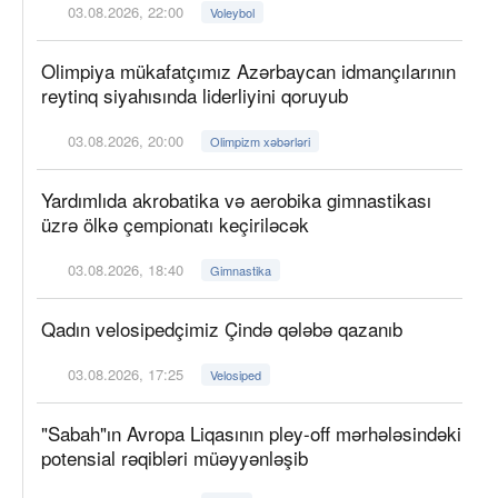
03.08.2026, 22:00
Voleybol
Olimpiya mükafatçımız Azərbaycan idmançılarının
reytinq siyahısında liderliyini qoruyub
03.08.2026, 20:00
Olimpizm xəbərləri
Yardımlıda akrobatika və aerobika gimnastikası
üzrə ölkə çempionatı keçiriləcək
03.08.2026, 18:40
Gimnastika
Qadın velosipedçimiz Çində qələbə qazanıb
03.08.2026, 17:25
Velosiped
"Sabah"ın Avropa Liqasının pley-off mərhələsindəki
potensial rəqibləri müəyyənləşib