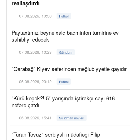
reallaşdırdı
07.08.2026, 10:38
Futbol
Paytaxtımız beynəlxalq badminton turnirinə ev
sahibliyi edəcək
07.08.2026, 10:23
Gündəm
"Qarabağ" Kiyev səfərindən məğlubiyyətlə qayıdır
06.08.2026, 23:12
Futbol
"Kürü keçək?! 5" yarışında iştirakçı sayı 616
nəfərə çatdı
06.08.2026, 15:41
Su idman növləri
"Turan Tovuz" serbiyalı müdafiəçi Filip