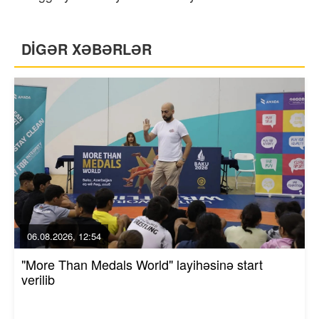
DİGƏR XƏBƏRLƏR
06.08.2026, 12:54
"More Than Medals World" layihəsinə start
verilib