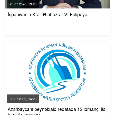
20.07.2026, 13:26
İspaniyanın Kralı Əlahəzrət VI Felipeyə
09.07.2026, 14:28
Azərbaycanı beynəlxalq reqatada 12 idmançı ilə
təmsil olunacaq