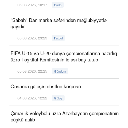
06.08.2026, 10:17
Cüdo
"Sabah" Danimarka səfərindən məğlubiyyətlə
qayıdır
05.08.2026, 23:23
Futbol
FIFA U-15 və U-20 dünya çempionatlarına hazırlıq
üzrə Təşkilat Komitəsinin iclası baş tutub
05.08.2026, 22:25
Gündəm
Qusarda güləşin dostluq körpüsü
04.08.2026, 12:22
Güləş
Çimərlik voleybolu üzrə Azərbaycan çempionatının
püşkü atılıb