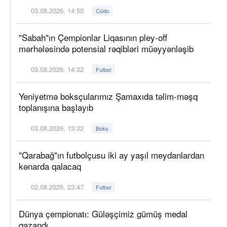
03.08.2026, 14:50
Cüdo
"Sabah"ın Çempionlar Liqasının pley-off
mərhələsində potensial rəqibləri müəyyənləşib
03.08.2026, 14:32
Futbol
Yeniyetmə boksçularımız Şamaxıda təlim-məşq
toplanışına başlayıb
03.08.2026, 13:32
Boks
"Qarabağ"ın futbolçusu iki ay yaşıl meydanlardan
kənarda qalacaq
02.08.2026, 23:47
Futbol
Dünya çempionatı: Güləşçimiz gümüş medal
qazandı