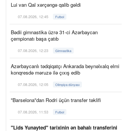
Lui van Qal xərçəngə qalib gəldi
07.08.2026, 12:45
Futbol
Bədii gimnastika üzrə 31-ci Azərbaycan
çempionatı başa çatıb
07.08.2026, 12:23
Gimnastika
Azərbaycanlı tədqiqatçı Ankarada beynəlxalq elmi
konqresdə məruzə ilə çıxış edib
07.08.2026, 12:05
Olimpiya dünyası
"Barselona"dan Rodri üçün transfer təklifi
07.08.2026, 11:53
Futbol
"Lids Yunayted" tarixinin ən bahalı transferini