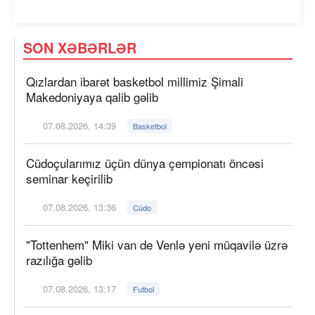
SON XƏBƏRLƏR
Qızlardan ibarət basketbol millimiz Şimali
Makedoniyaya qalib gəlib
07.08.2026, 14:39
Basketbol
Cüdoçularımız üçün dünya çempionatı öncəsi
seminar keçirilib
07.08.2026, 13:36
Cüdo
"Tottenhem" Miki van de Venlə yeni müqavilə üzrə
razılığa gəlib
07.08.2026, 13:17
Futbol