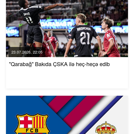
23.07.2026, 22:05
"Qarabağ" Bakıda ÇSKA ilə heç-heçə edib