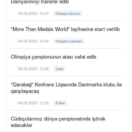
Damyanoviçi transfer edib
06.08.2026, 15:24
Olimpiya dünyası
"More Than Medals World" layihəsinə start verilib
06.08.2026, 12:54
Olimpizm xəbərləri
Olimpiya çempionunun atası vəfat edib
06.08.2026, 12:46
Cüdo
"Qarabağ" Konfrans Liqasında Danimarka klubu ilə
qarşılaşacaq
06.08.2026, 12:25
Futbol
Cüdoçularımız dünya çempionatında iştirak
edəcəklər