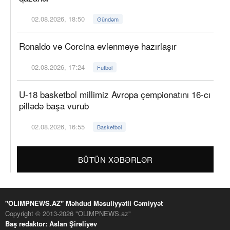
02.08.2026, 18:50
Gündəm
Ronaldo və Corcina evlənməyə hazırlaşır
02.08.2026, 17:24
Futbol
U-18 basketbol millimiz Avropa çempionatını 16-cı
pillədə başa vurub
02.08.2026, 16:55
Basketbol
BÜTÜN XƏBƏRLƏR
"OLIMPNEWS.AZ" Məhdud Məsuliyyətli Cəmiyyət
Copyright © 2013-2026 "OLIMPNEWS.az"
Baş redaktor: Aslan Şirəliyev