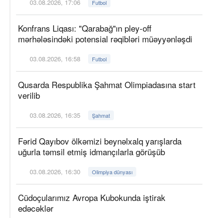
03.08.2026, 17:06
Futbol
Konfrans Liqası: "Qarabağ"ın pley-off
mərhələsindəki potensial rəqibləri müəyyənləşdi
03.08.2026, 16:58
Futbol
Qusarda Respublika Şahmat Olimpiadasına start
verilib
03.08.2026, 16:35
Şahmat
Fərid Qayıbov ölkəmizi beynəlxalq yarışlarda
uğurla təmsil etmiş idmançılarla görüşüb
03.08.2026, 16:30
Olimpiya dünyası
Cüdoçularımız Avropa Kubokunda iştirak
edəcəklər