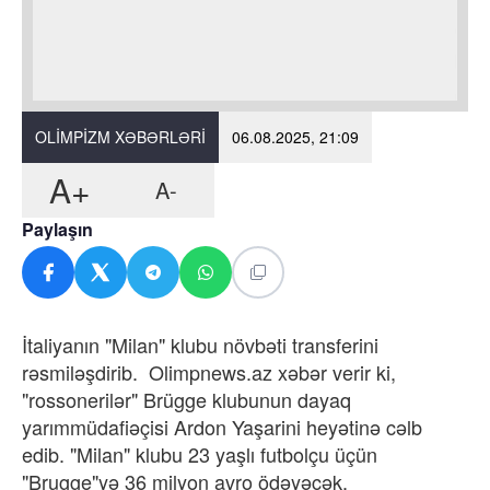
OLIMPIZM XƏBƏRLƏRI
06.08.2025, 21:09
A+
A-
Paylaşın
İtaliyanın "Milan" klubu növbəti transferini
rəsmiləşdirib. Olimpnews.az xəbər verir ki,
"rossonerilər" Brügge klubunun dayaq
yarımmüdafiəçisi Ardon Yaşarini heyətinə cəlb
edib. "Milan" klubu 23 yaşlı futbolçu üçün
"Brugge"yə 36 milyon avro ödəyəcək.