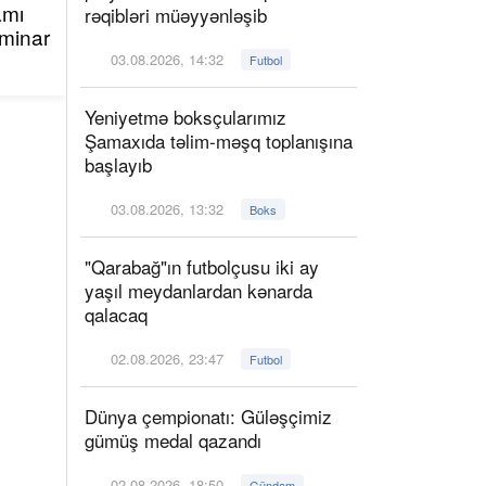
amı
rəqibləri müəyyənləşib
minar
03.08.2026, 14:32
Futbol
Yeniyetmə boksçularımız
Şamaxıda təlim-məşq toplanışına
başlayıb
03.08.2026, 13:32
Boks
"Qarabağ"ın futbolçusu iki ay
yaşıl meydanlardan kənarda
qalacaq
02.08.2026, 23:47
Futbol
Dünya çempionatı: Güləşçimiz
gümüş medal qazandı
02.08.2026, 18:50
Gündəm