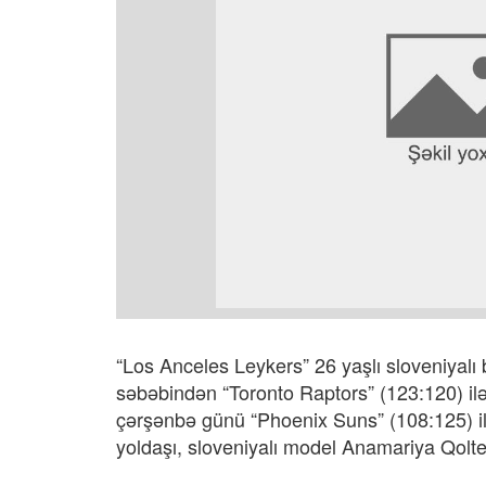
“Los Anceles Leykers” 26 yaşlı sloveniyalı
səbəbindən “Toronto Raptors” (123:120) il
çərşənbə günü “Phoenix Suns” (108:125) i
yoldaşı, sloveniyalı model Anamariya Qolte