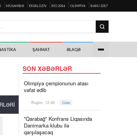
U
MÜSAHIBƏ
EKSKLÜZIV
RIO 2016
OLIMPIYA
BAKU 2017
NASTIKA
ŞAHMAT
ƏLAQƏ
SON XƏBƏRLƏR
Olimpiya çempionunun atası
vəfat edib
Bugün, 12:46
Cüdo
RLƏRI
"Qarabağ" Konfrans Liqasında
Danimarka klubu ilə
qarşılaşacaq