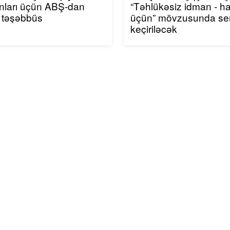
nları üçün ABŞ-dan
“Təhlükəsiz idman - h
 təşəbbüs
üçün” mövzusunda se
keçiriləcək