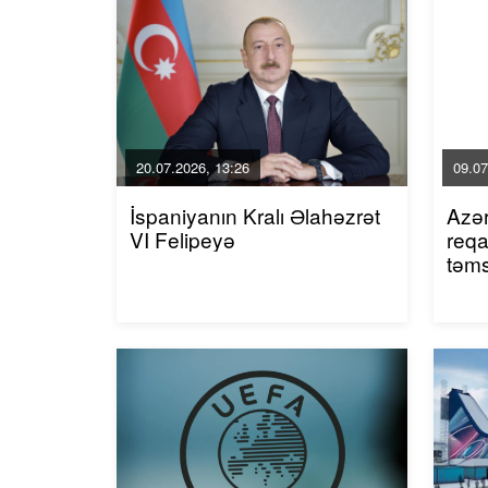
20.07.2026, 13:26
09.07
İspaniyanın Kralı Əlahəzrət
Azər
VI Felipeyə
reqa
təms