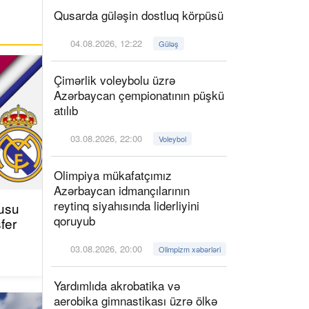
Qusarda güləşin dostluq körpüsü
04.08.2026, 12:22
Güləş
Çimərlik voleybolu üzrə
Azərbaycan çempionatının püşkü
atılıb
03.08.2026, 22:00
Voleybol
Olimpiya mükafatçımız
Azərbaycan idmançılarının
reytinq siyahısında liderliyini
çusu
qoruyub
fer
03.08.2026, 20:00
Olimpizm xəbərləri
Yardımlıda akrobatika və
aerobika gimnastikası üzrə ölkə