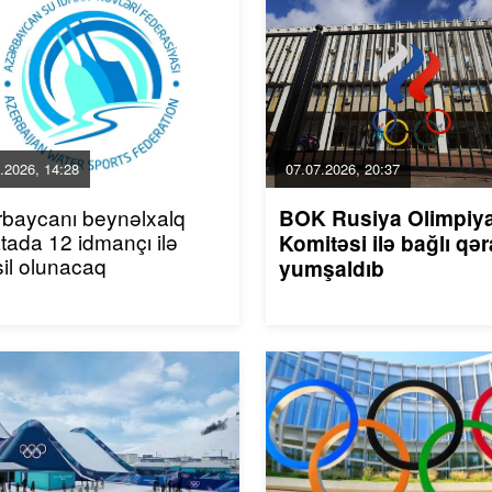
.2026, 14:28
07.07.2026, 20:37
baycanı beynəlxalq
BOK Rusiya Olimpiy
tada 12 idmançı ilə
Komitəsi ilə bağlı qər
il olunacaq
yumşaldıb