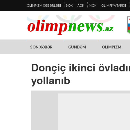
OLIMPIZM XƏBƏRLƏRI
BOK
AOK
MOK
OLIMPIYA TARIXI
SON XƏBƏR
GÜNDƏM
OLIMPIZM
Donçiç ikinci övlad
yollanıb