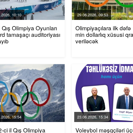
.2026, 10:10
29.06.2026, 09:53
Qış Olimpiya Oyunları
Olimpiyaçılara ilk dəfə
rd tamaşaçı auditoriyası
min dollarlıq xüsusi qr
ayıb
veriləcək
.2026, 15:54
23.06.2026, 15:34
-ci il Qış Olimpiya
Voleybol məşqçiləri ü