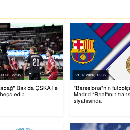
.2026, 22:05
21.07.2026, 15:36
rabağ" Bakıda ÇSKA ilə
"Barselona"nın futbol
-heçə edib
Madrid "Real"ının trans
siyahısında