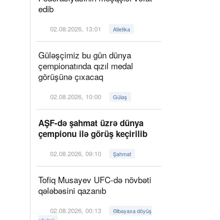
edib
02.08.2026, 13:01
Atletika
Güləşçimiz bu gün dünya
çempionatında qızıl medal
görüşünə çıxacaq
02.08.2026, 10:00
Güləş
AŞF-də şahmat üzrə dünya
çempionu ilə görüş keçirilib
02.08.2026, 09:10
Şahmat
Tofiq Musayev UFC-də növbəti
qələbəsini qazanıb
02.08.2026, 00:13
Əlbəyaxa döyüş