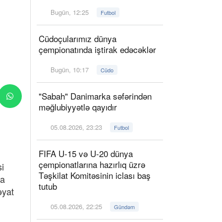
Bugün, 12:25
Futbol
Cüdoçularımız dünya
çempionatında iştirak edəcəklər
Bugün, 10:17
Cüdo
"Sabah" Danimarka səfərindən
məğlubiyyətlə qayıdır
05.08.2026, 23:23
Futbol
FIFA U-15 və U-20 dünya
çempionatlarına hazırlıq üzrə
i
Təşkilat Komitəsinin iclası baş
ka
tutub
əyat
05.08.2026, 22:25
Gündəm