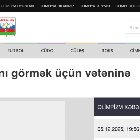
OLIMPIYA OYUNLARI
OLIMPIYACHILARIMIZ
OLIMPIYA DÜNYASI
OLIMPE DOĞR
FUTBOL
CÜDO
GÜLƏŞ
BOKS
GIM
ını görmək üçün vətəninə
OLIMPIZM XƏBƏ
05.12.2025, 19:56