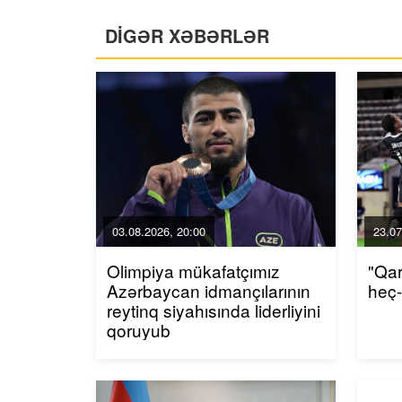
DİGƏR XƏBƏRLƏR
03.08.2026, 20:00
23.07
Olimpiya mükafatçımız
"Qa
Azərbaycan idmançılarının
heç
reytinq siyahısında liderliyini
qoruyub