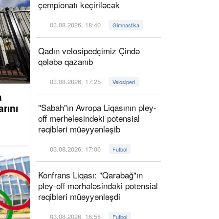
çempionatı keçiriləcək
03.08.2026, 18:40
Gimnastika
Qadın velosipedçimiz Çində
qələbə qazanıb
03.08.2026, 17:25
Velosiped
a
"Sabah"ın Avropa Liqasının pley-
arını
off mərhələsindəki potensial
rəqibləri müəyyənləşib
03.08.2026, 17:06
Futbol
Konfrans Liqası: "Qarabağ"ın
pley-off mərhələsindəki potensial
rəqibləri müəyyənləşdi
03.08.2026, 16:58
Futbol