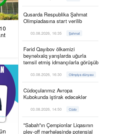
Qusarda Respublika Şahmat
Olimpiadasına start verilib
 10
03.08.2026, 16:35
ant
Şahmat
Fərid Qayıbov ölkəmizi
beynəlxalq yarışlarda uğurla
təmsil etmiş idmançılarla görüşüb
03.08.2026, 16:30
Olimpiya dünyası
Cüdoçularımız Avropa
Kubokunda iştirak edəcəklər
03.08.2026, 14:50
Cüdo
"Sabah"ın Çempionlar Liqasının
çün
pley-off mərhələsində potensial