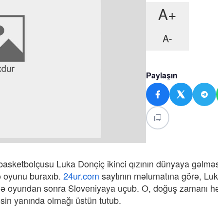
A+
A-
Paylaşın
 basketbolçusu Luka Donçiç ikinci qızının dünyaya gəlməs
ə oyunu buraxıb.
24ur.com
saytının məlumatına görə, Lu
lə oyundan sonra Sloveniyaya uçub. O, doğuş zamanı h
sin yanında olmağı üstün tutub.