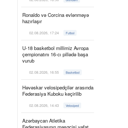
Ronaldo və Corcina evlənməyə
hazırlaşır
02.08.2026, 17:24
Futbol
U-18 basketbol millimiz Avropa
çempionatını 16-cı pillədə başa
vurub
02.08.2026, 16:55
Basketbol
Həvəskar velosipedçilər arasında
Federasiya Kuboku keçirilib
02.08.2026, 14:43
Velosiped
Azərbaycan Atletika
Federasiyasının məşqçisi vəfat