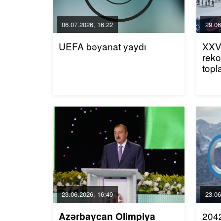
06.07.2026, 16:22
29.06
UEFA bəyanat yaydı
XXV 
reko
topl
23.06.2026, 16:49
23.06
2042
Azərbaycan Olimpiya